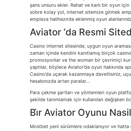
şans unsuru ekler. Rahat ve karlı bir oyun için
sobre kolay yol, internet sitemize gitmek empi
empieza halihazırda eklenmiş oyun alanlarında
Aviator ‘da Resmi Site
Casino internet sitesinde, uygun oyun araması
zaman içinde kendini kanıtlamış birçok casino
promosyonlar ve the woman bir çevrimiçi kurum 
yaptılar, böylece Aviator’da oyun hakkında s
Casino’da uçarak kazanmaya davetlisiniz, uçu
hesabınızda artan paralar…
Para çekme şartları ve yöntemleri oyun platform
şekilde tanımlamak için kullanılan değişken boy
Bi̇r Aviator Oyunu Nasil 
Mostbet yeni sürümlere odaklanıyor ve hatta o