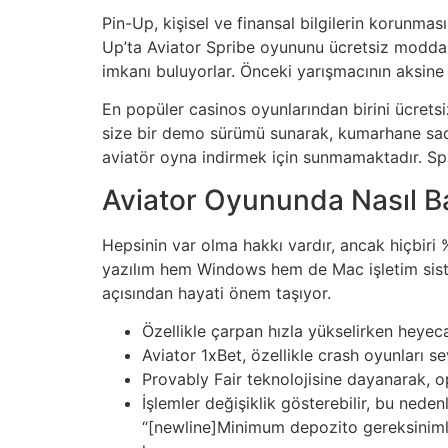
Pin-Up, kişisel ve finansal bilgilerin korunması
Up’ta Aviator Spribe oyununu ücretsiz modda 
imkanı buluyorlar. Önceki yarışmacının aksine
En popüler casinos oyunlarından birini ücretsiz
size bir demo sürümü sunarak, kumarhane sadak
aviatör oyna indirmek için sunmamaktadır. Spr
Aviator Oyununda Nasıl Ba
Hepsinin var olma hakkı vardır, ancak hiçbiri
yazılım hem Windows hem de Mac işletim sisteml
açısından hayati önem taşıyor.
Özellikle çarpan hızla yükselirken heyec
Aviator 1xBet, özellikle crash oyunları 
Provably Fair teknolojisine dayanarak, o
İşlemler değişiklik gösterebilir, bu nede
“[newline]Minimum depozito gereksinimler