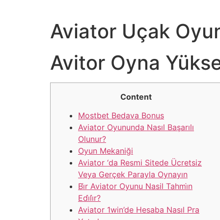
Ir
para
Aviator Uçak Oyu
o
conteúdo
Avitor Oyna Yükse
Content
Mostbet Bedava Bonus
Aviator Oyununda Nasıl Başarılı
Olunur?
Oyun Mekaniği
Aviator ‘da Resmi Sitede Ücretsiz
Veya Gerçek Parayla Oynayın
Bi̇r Aviator Oyunu Nasil Tahmi̇n
Edi̇li̇r?
Aviator 1win’de Hesaba Nasıl Pra