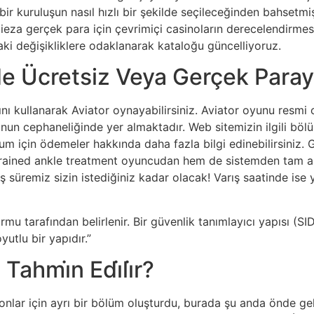
 bir kuruluşun nasıl hızlı bir şekilde seçileceğinden bahsetmi
eza gerçek para için çevrimiçi casinoların derecelendirmesin
ki değişikliklere odaklanarak kataloğu güncelliyoruz.
de Ücretsiz Veya Gerçek Para
nı kullanarak Aviator oynayabilirsiniz. Aviator oyunu resmi
nun cephaneliğinde yer almaktadır. Web sitemizin ilgili böl
için ödemeler hakkında daha fazla bilgi edinebilirsiniz. Gel
prained ankle treatment oyuncudan hem de sistemden tam anl
ş süremiz sizin istediğiniz kadar olacak! Varış saatinde is
u tarafından belirlenir. Bir güvenlik tanımlayıcı yapısı (SID)
utlu bir yapıdır.”
Tahmi̇n Edi̇li̇r?
nlar için ayrı bir bölüm oluşturdu, burada şu anda önde gele