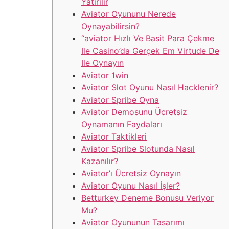
Yatırılır
Aviator Oyununu Nerede
Oynayabilirsin?
“aviator Hızlı Ve Basit Para Çekme
Ile Casino’da Gerçek Em Virtude De
Ile Oynayın
Aviator 1win
Aviator Slot Oyunu Nasıl Hacklenir?
Aviator Spribe Oyna
Aviator Demosunu Ücretsiz
Oynamanın Faydaları
Aviator Taktikleri
Aviator Spribe Slotunda Nasıl
Kazanılır?
Aviator’ı Ücretsiz Oynayın
Aviator Oyunu Nasıl İşler?
Betturkey Deneme Bonusu Veriyor
Mu?
Aviator Oyununun Tasarımı