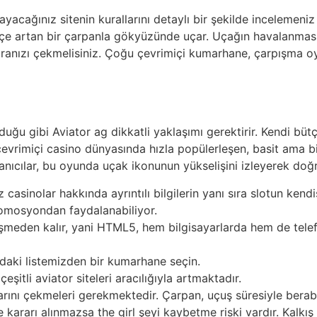
ağınız sitenin kurallarını detaylı bir şekilde incelemeniz 
kçe artan bir çarpanla gökyüzünde uçar. Uçağın havalanmas
paranızı çekmelisiniz. Çoğu çevrimiçi kumarhane, çarpışma 
u gibi Aviator ag dikkatli yaklaşımı gerektirir. Kendi bütçe 
, çevrimiçi casino dünyasında hızla popülerleşen, basit ama b
anıcılar, bu oyunda uçak ikonunun yükselişini izleyerek doğr
asinolar hakkında ayrıntılı bilgilerin yanı sıra slotun kendis
romosyondan faydalanabiliyor.
şmeden kalır, yani HTML5, hem bilgisayarlarda hem de telef
daki listemizden bir kumarhane seçin.
şitli aviator siteleri aracılığıyla artmaktadır.
nı çekmeleri gerekmektedir. Çarpan, uçuş süresiyle beraber
kararı alınmazsa the girl şeyi kaybetme riski vardır. Kalkı