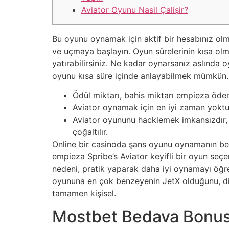
Aviator Oyunu Nasil Çalişir?
Bu oyunu oynamak için aktif bir hesabınız olm
ve uçmaya başlayın. Oyun sürelerinin kısa olm
yatırabilirsiniz. Ne kadar oynarsanız aslında 
oyunu kısa süre içinde anlayabilmek mümkün.
Ödül miktarı, bahis miktarı empieza ödem
Aviator oynamak için en iyi zaman yoktur
Aviator oyununu hacklemek imkansızdır, ç
çoğaltılır.
Online bir casinoda şans oyunu oynamanın ben
empieza Spribe’s Aviator keyifli bir oyun s
nedeni, pratik yaparak daha iyi oynamayı öğ
oyununa en çok benzeyenin JetX olduğunu, diğ
tamamen kişisel.
Mostbet Bedava Bonu