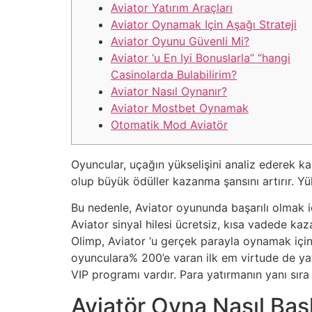
Aviator Yatırım Araçları
Aviator Oynamak Için Aşağı Strateji
Aviator Oyunu Güvenli Mi?
Aviator ‘u En Iyi Bonuslarla” “hangi
Casinolarda Bulabilirim?
Aviator Nasıl Oynanır?
Aviator Mostbet Oynamak
Otomatik Mod Aviatör
Oyuncular, uçağın yükselişini analiz ederek k
olup büyük ödüller kazanma şansını artırır. Yük
Bu nedenle, Aviator oyununda başarılı olmak i
Aviator sinyal hilesi ücretsiz, kısa vadede k
Olimp, Aviator ‘u gerçek parayla oynamak için
oyunculara% 200’e varan ilk em virtude de ya
VIP programı vardır. Para yatırmanın yanı sıra
Aviatör Oyna Nasıl Başl