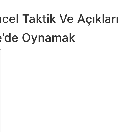
ncel Taktik Ve Açıkları
ye’de Oynamak