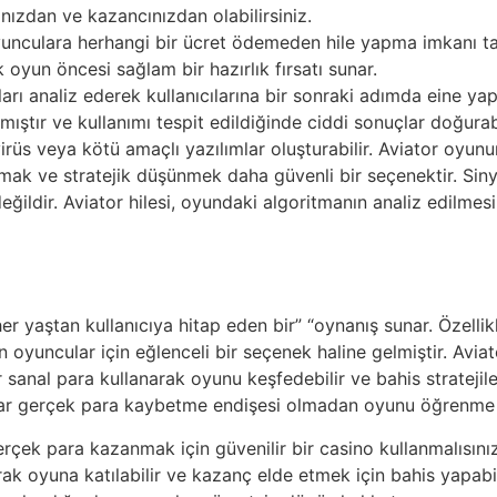
bınızdan ve kazancınızdan olabilirsiniz.
 oyunculara herhangi bir ücret ödemeden hile yapma imkanı ta
oyun öncesi sağlam bir hazırlık fırsatı sunar.
arı analiz ederek kullanıcılarına bir sonraki adımda eine ya
nmıştır ve kullanımı tespit edildiğinde ciddi sonuçlar doğurabili
 virüs veya kötü amaçlı yazılımlar oluşturabilir. Aviator oyunu
 ve stratejik düşünmek daha güvenli bir seçenektir. Sinyal
ildir. Aviator hilesi, oyundaki algoritmanın analiz edilmes
 her yaştan kullanıcıya hitap eden bir” “oynanış sunar. Özel
 oyuncular için eğlenceli bir seçenek haline gelmiştir. Avi
nal para kullanarak oyunu keşfedebilir ve bahis stratejilerin
lar gerçek para kaybetme endişesi olmadan oyunu öğrenme fı
rçek para kazanmak için güvenilir bir casino kullanmalısınız
ak oyuna katılabilir ve kazanç elde etmek için bahis yapabil