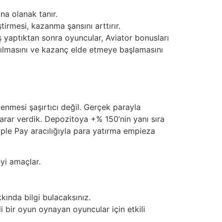
na olanak tanır.
rmesi, kazanma şansını arttırır.
ş yaptıktan sonra oyuncular, Aviator bonusları
tılmasını ve kazanç elde etmeye başlamasını
enmesi şaşırtıcı değil. Gerçek parayla
arar verdik. Depozitoya +% 150’nin yanı sıra
pple Pay aracılığıyla para yatırma empieza
yi amaçlar.
kkında bilgi bulacaksınız.
li bir oyun oynayan oyuncular için etkili