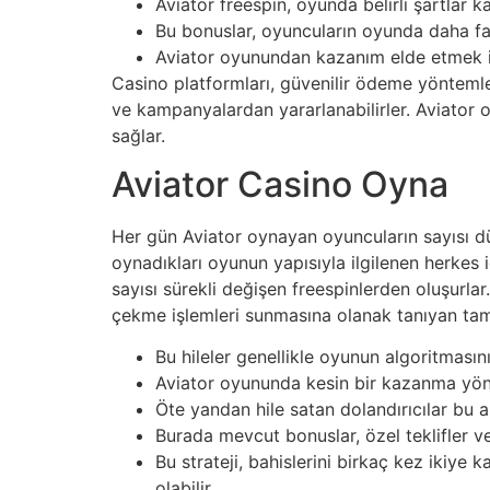
Aviator freespin, oyunda belirli şartlar 
Bu bonuslar, oyuncuların oyunda daha faz
Aviator oyunundan kazanım elde etmek ist
Casino platformları, güvenilir ödeme yöntemler
ve kampanyalardan yararlanabilirler. Aviator
sağlar.
Aviator Casino Oyna
Her gün Aviator oynayan oyuncuların sayısı düş
oynadıkları oyunun yapısıyla ilgilenen herke
sayısı sürekli değişen freespinlerden oluşurl
çekme işlemleri sunmasına olanak tanıyan tam
Bu hileler genellikle oyunun algoritmas
Aviator oyununda kesin bir kazanma yönt
Öte yandan hile satan dolandırıcılar bu a
Burada mevcut bonuslar, özel teklifler ve 
Bu strateji, bahislerini birkaç kez ikiye 
olabilir.