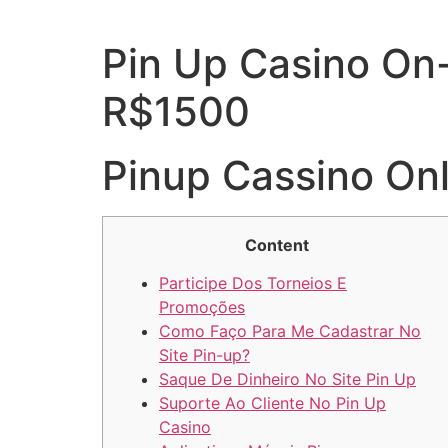
Ir
para
Pin Up Casino On-
o
conteúdo
R$1500
Pinup Cassino Onl
Content
Participe Dos Torneios E
Promoções
Como Faço Para Me Cadastrar No
Site Pin-up?
Saque De Dinheiro No Site Pin Up
Suporte Ao Cliente No Pin Up
Casino