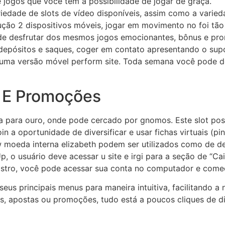
 jogos que você tem a possibilidade de jogar de graça.
edade de slots de vídeo disponíveis, assim como a varieda
ção 2 dispositivos móveis, jogar em movimento no foi tão 
e de desfrutar dos mesmos jogos emocionantes, bônus e pro
epósitos e saques, coger em contato apresentando o supor
e uma versão móvel perform site. Toda semana você pode 
s E Promoções
 para ouro, onde pode cercado por gnomos. Este slot poss
n a oportunidade de diversificar e usar fichas virtuais (pi
 moeda interna elizabeth podem ser utilizados como de dep
p, o usuário deve acessar u site e irgi para a seção de “Cai
gistro, você pode acessar sua conta no computador e come
seus principais menus para maneira intuitiva, facilitando 
os, apostas ou promoções, tudo está a poucos cliques de d