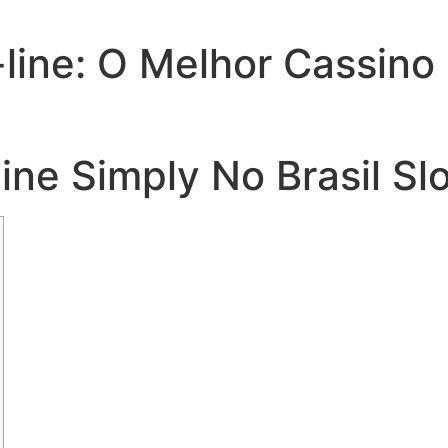
line: O Melhor Cassino 
ine Simply No Brasil Sl