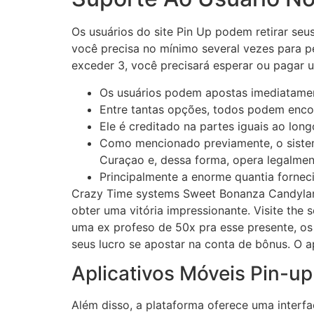
Os usuários do site Pin Up podem retirar seus
você precisa no mínimo several vezes para pe
exceder 3, você precisará esperar ou pagar 
Os usuários podem apostas imediatamen
Entre tantas opções, todos podem enco
Ele é creditado na partes iguais ao lo
Como mencionado previamente, o sistem
Curaçao e, dessa forma, opera legalmen
Principalmente a enorme quantia fornec
Crazy Time systems Sweet Bonanza Candyland
obter uma vitória impressionante. Visite the
uma ex profeso de 50x pra esse presente, os
seus lucro se apostar na conta de bônus. O a
Aplicativos Móveis Pin-up
Além disso, a plataforma oferece uma interfa