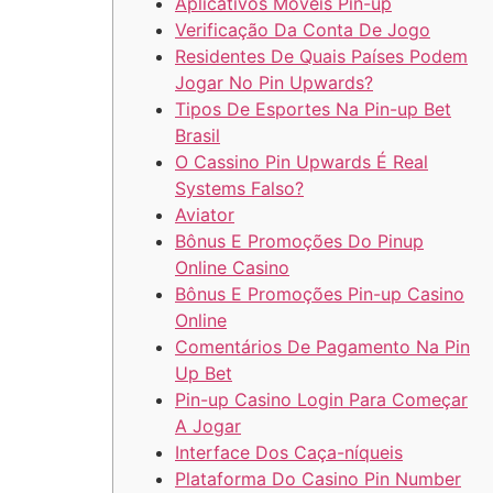
Aplicativos Móveis Pin-up
Verificação Da Conta De Jogo
Residentes De Quais Países Podem
Jogar No Pin Upwards?
Tipos De Esportes Na Pin-up Bet
Brasil
O Cassino Pin Upwards É Real
Systems Falso?
Aviator
Bônus E Promoções Do Pinup
Online Casino
Bônus E Promoções Pin-up Casino
Online
Comentários De Pagamento Na Pin
Up Bet
Pin-up Casino Login Para Começar
A Jogar
Interface Dos Caça-níqueis
Plataforma Do Casino Pin Number