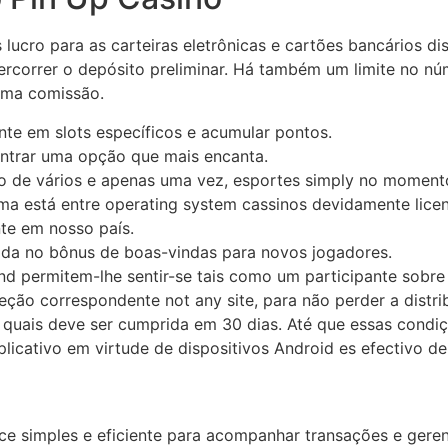
 lucro para as carteiras eletrônicas e cartões bancários d
rcorrer o depósito preliminar. Há também um limite no núm
uma comissão.
te em slots específicos e acumular pontos.
ntrar uma opção que mais encanta.
ngo de vários e apenas uma vez, esportes simply no moment
a está entre operating system cassinos devidamente licen
te em nosso país.
ida no bônus de boas-vindas para novos jogadores.
 permitem-lhe sentir-se tais como um participante sobre 
 seção correspondente not any site, para não perder a distr
 quais deve ser cumprida em 30 dias. Até que essas condi
plicativo em virtude de dispositivos Android es efectivo d
ce simples e eficiente para acompanhar transações e geren