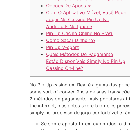
Opções De Apostas:
Com O Aplicativo Móvel, Você Pode
Jogar No Cassino Pin Up No
Android E No Iphone
Pin Up Casino Online No Brasil
Como Sacar Dinheiro?
Pin Up V-sport
Quais Métodos De Pagamento
Estão Disponíveis Simply No Pin Up
Cassino On-line?
No Pin Up casino um Real é alguma das princ
some sort of conveniência de suas transaçõe
2 métodos de pagamento mais populares at the
the internet, mas antes sobre tudo eles pre
simply no processo de jogo confortável e fá
Se sobre aposta forem cumpridos, o dinh