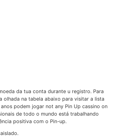
oeda da tua conta durante u registro. Para
lhada na tabela abaixo para visitar a lista
8 anos podem jogar not any Pin Up cassino on
ssionais de todo o mundo está trabalhando
ência positiva com o Pin-up.
aislado.