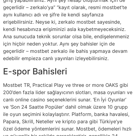
giriş yapabilirsiniz. Aynı şey hesap oluşturmak için de
geçerlidir – zerkalo’ya” “kayıt olarak, resmi mostbet’te
aynı kullanıcı adı ve şifre ile kendi sayfanıza
erişebilirsiniz. Neyse ki, zerkalo mostbet sayesinde,
kendi hesabınıza erişiminizi asla kaybetmeyeceksiniz.
Ana sunucuda teknik sorunlar olsa bile, endişelenmeniz
için hiçbir neden yoktur. Aynı şey bahisler için de
geçerlidir – mostbet zerkalo ile bahis yapmaya devam
edebilir empieza canlı yayınları izleyebilirsiniz.
E-spor Bahisleri
Mostbet TR, Practical Play ve three or more OAKS gibi
200’den fazla lider sağlayıcının slotları, masa oyunları ve
canlı online casino seçeneklerini sunar. ‘En İyi Oyunlar’
ve ‘Son 24 Saatte Popüler’ dahil olmak üzere 10 grupp
ile oyun seçimini kolaylaştırır. Platform, banka havalesi,
Papara, Skrill, Neteller ve kripto para gibi Türkiye’ye
özel ödeme yöntemlerini sunar. Mostbet, ödemeleri hızlı
ve güvenilir bir şekilde gerçekleştirir, genellikle 24