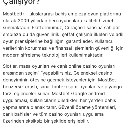
Çalışıyor?
Mostbettr – uluslararası bahis empieza oyun platformu
olarak 2009 yılından beri oyunculara kaliteli hizmet
sunmaktadır. Platformumuz, Curaçao lisansına sahiptir
empieza bu da güvenilirlik, şeffaf çalışma ilkeleri ve adil
oyun prensiplerine bağlılığını garanti eder. Kullanıcı
verilerinin korunması ve finansal işlemlerin güvenliği için
modern şifreleme teknolojileri kullanılmaktadır.
Slotlar, masa oyunları ve canlı online casino oyunları
arasından seçim” “yapabilirsiniz. Geleneksel casino
deneyiminin ötesine geçmek isteyenler için, MostBet
benzersiz crash, sanal fantezi spor oyunları ve piyango
tarzı eğlenceler sunar. Mostbet Google android
uygulaması, kullanıcıların diledikleri her yerden bahis
yapmalarına olanak tanır. Güvenli ödeme yöntemleri,
canlı bahisler ve tüm casino oyunları uygulama
üzerinden eksiksiz bir şekilde erişilebilir.