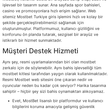
işlevsel bir tasarım sunar. Ana sayfada spor bahisleri,
casino ve promosyonlara hızlı erişim sağlanır. Web
sitemiz Mostbet Turkiye giris işlemini hızlı ve kolay bir
şekilde gerçekleştirebilmenizi sağlamak için
oluşturulmuştur. Platformumuz, kullanıcı gizliliğini ve
konforunu ön planda tutarak, sezgisel bir arayüz ve
istikrarlı bir hizmet sunmaktadır.
Müşteri Destek Hizmeti
Aynı şey, resmi uyarlamalarından biri olan mostbet
zerkalo için de söylenebilir. Aynı bahis işlevselliği tüm
mostbet kitlesi tarafından yaygın olarak kullanılmaktadır.
Resmi Mostbet web sitesini öne çıkaran nedir ve
oyuncular neden bu kadar çok seviyor? Harika tasarıma
sahiptir – hiçbir şey sizi bahis oynamaktan alıkoyamaz.
Evet, MostBet lisanslı bir platformdur ve kullanıcı
bilgilerini koruma amacıyla gelişmiş güvenlik