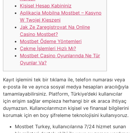
Kişisel Hesap Kabininiz
Aplikacja Mobilna Mostbet – Kasyno
W Twojej Kieszeni
Jak Ze Zaregistrovat Na Online
Casino Mostbet?
Mostbet Ödeme Yöntemleri
Çekme İşlemleri Hızlı Mı?
Mostbet Casino Oyunlarında Ne Tür
Oyunlar Va?
Kayıt işlemini tek bir tıklama ile, telefon numarası veya
e-posta ile ve ayrıca sosyal medya hesapları aracılığıyla
tamamlayabilirsiniz. Platform, Türkiye’deki kullanıcılar
için erişim sağlar empieza herhangi bir ek araca ihtiyaç
duymazsın. Kullanıcılarımızın kişisel ve finansal bilgilerini
korumak için en boy şifreleme teknolojisini kullanıyoruz.
Mostbet Turkey, kullanıcılarına 7/24 hizmet sunan