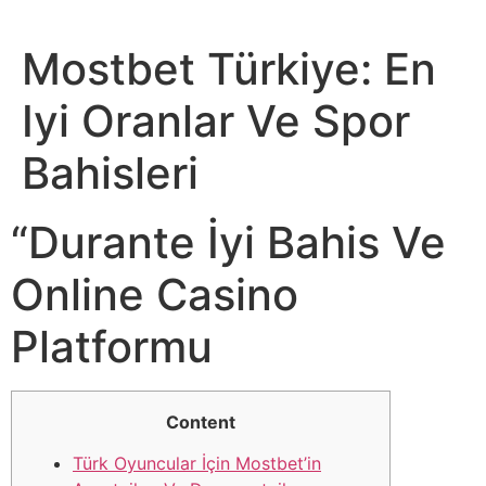
Ir
para
Mostbet Türkiye: En
o
conteúdo
Iyi Oranlar Ve Spor
Bahisleri
“Durante İyi Bahis Ve
Online Casino
Platformu
Content
Türk Oyuncular İçin Mostbet’in