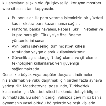
kullanıcıların alışkın olduğu işlevselliği koruyan mostbet
web sitesinin tam kopyasıdır.
Bu bonuslar, ilk para yatırma işleminizin bir yüzdesi
kadar ekstra para kazanmanızı sağlar.
Platform, banka havalesi, Papara, Skrill, Neteller ve
kripto para gibi Türkiye’ye özel ödeme
yöntemlerini sunar.
Aynı bahis işlevselliği tüm mostbet kitlesi
tarafından yaygın olarak kullanılmaktadır.
Güvenlik açısından, çift doğrulama ve şifreleme
teknolojileri kullanılarak veri güvenliği
sağlanmaktadır.
Genellikle büyük veya popüler dosyalar, indirmeleri
hızlandırmak ve yükü dağıtmak için birden fazla aynaya
yerleştirilir. Mostbetoyna. possuindo, Türkiye’deki
kullanıcılar için Mostbet sitesi hakkında detaylı bilgiler
sunmaktadır. Bu sitenin içeriği, yalnızca çevrim içi bahis
oynamanın yasal olduğu bölgelerde ve reşit kişilerin