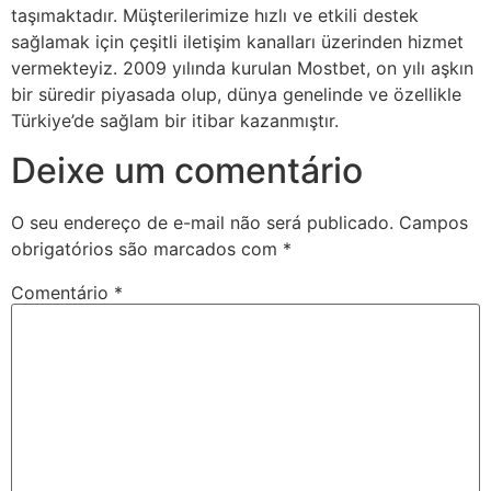
taşımaktadır. Müşterilerimize hızlı ve etkili destek
sağlamak için çeşitli iletişim kanalları üzerinden hizmet
vermekteyiz. 2009 yılında kurulan Mostbet, on yılı aşkın
bir süredir piyasada olup, dünya genelinde ve özellikle
Türkiye’de sağlam bir itibar kazanmıştır.
Deixe um comentário
O seu endereço de e-mail não será publicado.
Campos
obrigatórios são marcados com
*
Comentário
*