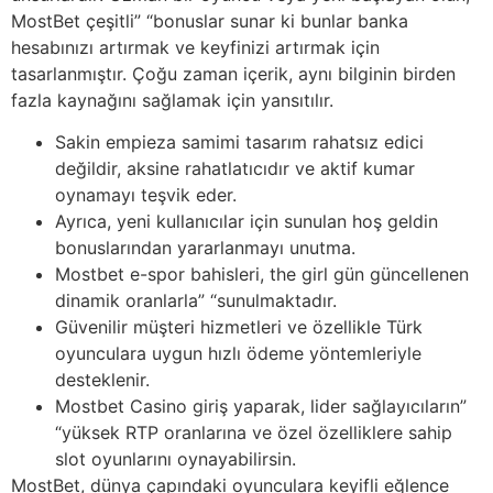
MostBet çeşitli” “bonuslar sunar ki bunlar banka
hesabınızı artırmak ve keyfinizi artırmak için
tasarlanmıştır. Çoğu zaman içerik, aynı bilginin birden
fazla kaynağını sağlamak için yansıtılır.
Sakin empieza samimi tasarım rahatsız edici
değildir, aksine rahatlatıcıdır ve aktif kumar
oynamayı teşvik eder.
Ayrıca, yeni kullanıcılar için sunulan hoş geldin
bonuslarından yararlanmayı unutma.
Mostbet e-spor bahisleri, the girl gün güncellenen
dinamik oranlarla” “sunulmaktadır.
Güvenilir müşteri hizmetleri ve özellikle Türk
oyunculara uygun hızlı ödeme yöntemleriyle
desteklenir.
Mostbet Casino giriş yaparak, lider sağlayıcıların”
“yüksek RTP oranlarına ve özel özelliklere sahip
slot oyunlarını oynayabilirsin.
MostBet, dünya çapındaki oyunculara keyifli eğlence