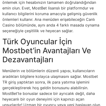
önlemek için hesabınızın tamamen doğrulandığından
emin olun. Evet, MostBet lisanslı bir platformdur ve
kullanıcı bilgilerini koruma amacıyla gelişmiş güvenlik
önlemleri kullanır. Ana menüden erişebileceğin Canlı
Casino bölümünde, aynı anda 4 farklı masada oynama
seçeneğiyle çeşitlilik ve heyecan sağlar.
Türk Oyuncular İçin
Mostbet’in Avantajları Ve
Dezavantajları
Menülerin ve bölümlerin düzenli yapısı, kullanıcıların
aradıkları bilgilere kolayca ulaşmasını sağlar. Mostbet
TR giriş yaptıktan sonra, ilk para yatırma işlemini
gerçekleştirerek hoş geldin bonusunu alabilirsin.
MostBet’te bonuslar sadece bir ayrıcalık değil, daha
heyecanlı bir oyun deneyimi için kapınızı açan
unsurlardır! Uzman bir oyuncu veya yeni başlayan olun,