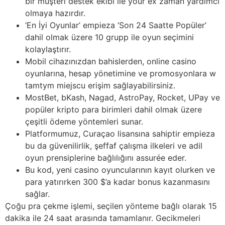
bir müşteri destek ekibi ile your ex zaman yardımcı
olmaya hazırdır.
‘En İyi Oyunlar’ empieza ‘Son 24 Saatte Popüler’
dahil olmak üzere 10 grupp ile oyun seçimini
kolaylaştırır.
Mobil cihazınızdan bahislerden, online casino
oyunlarına, hesap yönetimine ve promosyonlara w
tamtym miejscu erişim sağlayabilirsiniz.
MostBet, bKash, Nagad, AstroPay, Rocket, UPay ve
popüler kripto para birimleri dahil olmak üzere
çeşitli ödeme yöntemleri sunar.
Platformumuz, Curaçao lisansına sahiptir empieza
bu da güvenilirlik, şeffaf çalışma ilkeleri ve adil
oyun prensiplerine bağlılığını assurée eder.
Bu kod, yeni casino oyuncularının kayıt olurken ve
para yatırırken 300 $’a kadar bonus kazanmasını
sağlar.
Çoğu pra çekme işlemi, seçilen yönteme bağlı olarak 15
dakika ile 24 saat arasında tamamlanır. Gecikmeleri