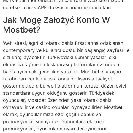
Market’ten indiremezsin, ancak resmi web sitemizden
ücretsiz olarak APK dosyasını indirmen mümkün.
Jak Mogę Założyć Konto W
Mostbet?
Web sitesi, ağırlıklı olarak bahis fırsatlarına odaklanan
contemporary ve kullanıcı dostu bir başlangıç sayfası ile
sizi karşılayacaktır. Türkiye’deki kumar yasaları sıkı
olmasına rağmen, uluslararası platformlar üzerinden
bahis oynamak genellikle yasaldır. Mostbet, Curaçao
tarafından verilen uluslararası bir lisansla faaliyet
göstermektedir, bu weil platformun küresel düzenleyici
standartlara uygun olduğunu gösterir. Türkiye’deki
oyuncular, Mostbet üzerinden yasal olarak bahis
oynayabilir ve casino oyunları oynayabilirler. Mostbet
olarak, oyuncularımıza özel çeşitli bonus ve
promosyonlar sunuyoruz. Yatırımlara eklenen
promosyonlar, oyuncuların oyun deneyimlerini