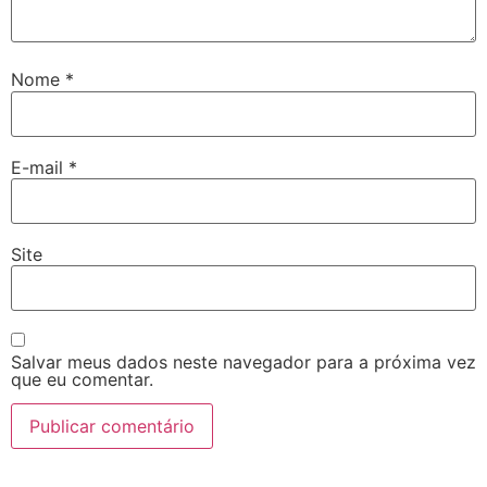
Nome
*
E-mail
*
Site
Salvar meus dados neste navegador para a próxima vez
que eu comentar.