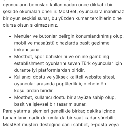
oyuncuların bonusları kullanmadan önce dikkatli bir
şekilde okumaları önerilir. MostBet, oyunculara inanılmaz
bir oyun seçkisi sunar, bu yüzden kumar tercihleriniz ne
olursa olsun sıkılmazsınız.
Menüler ve butonlar belirgin konumlandırılmış olup,
mobil ve masaüstü cihazlarda basit gezinme
imkanı sunar.
Mostbet, spor bahislerini ve online gambling
establishment oyunlarını seven Türk oyuncular için
durante iyi platformlardan biridir.
Kullanıcı dostu ve yüksek kaliteli website sitesi,
oyuncular arasında popülerlik için choix ön
koşullardan biridir.
Mostbet, kullanıcı dostu bir arayüze sahip olup,
basit ve işlevsel bir tasarım sunar.
Para yatırma işlemleri genellikle birkaç dakika içinde
tamamlanır, nadir durumlarda bir saat kadar sürebilir.
MostBet müşteri desteğine canlı sohbet, e-posta veya