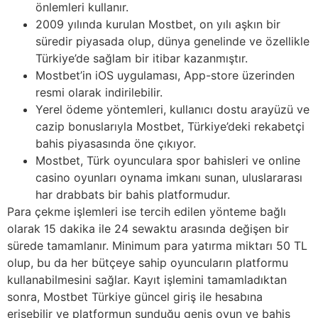
önlemleri kullanır.
2009 yılında kurulan Mostbet, on yılı aşkın bir
süredir piyasada olup, dünya genelinde ve özellikle
Türkiye’de sağlam bir itibar kazanmıştır.
Mostbet’in iOS uygulaması, App-store üzerinden
resmi olarak indirilebilir.
Yerel ödeme yöntemleri, kullanıcı dostu arayüzü ve
cazip bonuslarıyla Mostbet, Türkiye’deki rekabetçi
bahis piyasasında öne çıkıyor.
Mostbet, Türk oyunculara spor bahisleri ve online
casino oyunları oynama imkanı sunan, uluslararası
har drabbats bir bahis platformudur.
Para çekme işlemleri ise tercih edilen yönteme bağlı
olarak 15 dakika ile 24 sewaktu arasında değişen bir
sürede tamamlanır. Minimum para yatırma miktarı 50 TL
olup, bu da her bütçeye sahip oyuncuların platformu
kullanabilmesini sağlar. Kayıt işlemini tamamladıktan
sonra, Mostbet Türkiye güncel giriş ile hesabına
erişebilir ve platformun sunduğu geniş oyun ve bahis