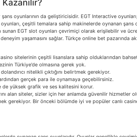
 Kazanılır?
şans oyunlarının da geliştiricisidir. EGT Interactive oyunlar
T oyunları, çeşitli temalara sahip makinelerde oynanan şans o
unan EGT slot oyunları çevrimiçi olarak erişilebilir ve ücre
 deneyim yaşamasını sağlar. Türkçe online bet pazarında aktif
sino sitelerinin çeşitli lisanslara sahip olduklarından bahse
kezinin Türkiye’de olmasına gerek yok.
olandırıcı nitelikli çıktığını belirtmek gerekiyor.
ardından gerçek para ile oynamaya geçebilirsiniz.
de yüksek grafik ve ses kalitesini korur.
ı alan siteler, sizler için her anlamda güvenilir hizmetler olu
tmek gerekiyor. Bir önceki bölümde iyi ve popüler canlı casino 
inelerde oynanan şans oyunlarıdır. Oyunlar genellikle çevri