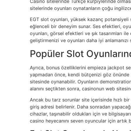
Casino sitelerinde Türkçe kurpiylerinde olmas
sitelerinde oyunları oynatanların çoğu ingiliz
EGT slot oyunları, yüksek kazanç potansiyeli 
eğlenceli bir deneyim sunar. Ses efektleri, oy
oyunları, görsel efektleri ve şık tasarımları i
geliştirmenizi ve oyunları daha iyi anlamanızı 
Popüler Slot Oyunlarınd
Ayrıca, bonus özelliklerini empieza jackpot se
yapmadan önce, kendi bütçenizi göz önünde bu
sitesinde oynanabilir. Oyunların demonstratio
alanını seçtikten sonra, casinonun web sites
Ancak bu tarz sorunlar site içerisinde hızlı bi
giriş adresi belirlenir. Daha sonradan yapacağı
cihazlar, taşınabilir oldukları için ve bilgisa
casino heyecanını seven oyuncular için artık 