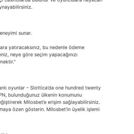
nayabilirsiniz.
eneyimi sunar.
para yatıracaksınız, bu nedenle ödeme
niz, neye göre seçim yapacağınızı
mektir.”
 canlı oyunlar – Slottica’da one hundred twenty
z. VPN, bulunduğunuz ülkenin konumunu
iştirerek Milosbet’e erişim sağlayabilirsiniz.
aya özen gösterin. Milosbet’in üyelik işlemi