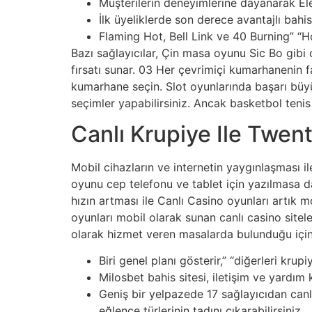
Müşterilerin deneyimlerine dayanarak Élé
İlk üyeliklerde son derece avantajlı bahis
Flaming Hot, Bell Link ve 40 Burning” “H
Bazı sağlayıcılar, Çin masa oyunu Sic Bo gibi
fırsatı sunar. 03 Her çevrimiçi kumarhanenin fa
kumarhane seçin. Slot oyunlarında başarı büyü
seçimler yapabilirsiniz. Ancak basketbol tenis
Canlı Krupiye Ile Twen
Mobil cihazların ve internetin yaygınlaşması i
oyunu cep telefonu ve tablet için yazılmasa da
hızın artması ile Canlı Casino oyunları artık 
oyunları mobil olarak sunan canlı casino site
olarak hizmet veren masalarda bulunduğu için
Biri genel planı gösterir,” “diğerleri krup
Milosbet bahis sitesi, iletişim ve yardım
Geniş bir yelpazede 17 sağlayıcıdan canlı
eğlence türlerinin tadını çıkarabilirsiniz.