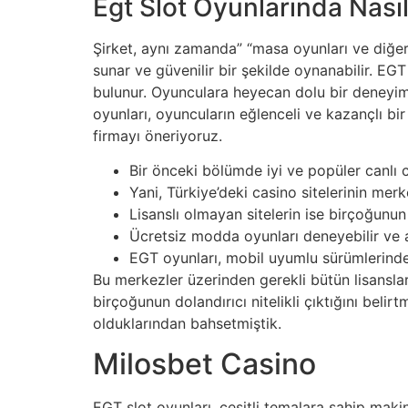
Egt Slot Oyunlarında Nasıl
Şirket, aynı zamanda” “masa oyunları ve diğer 
sunar ve güvenilir bir şekilde oynanabilir. EG
bulunur. Oyunculara heyecan dolu bir deneyim s
oyunları, oyuncuların eğlenceli ve kazançlı bir
firmayı öneriyoruz.
Bir önceki bölümde iyi ve popüler canlı ca
Yani, Türkiye’deki casino sitelerinin mer
Lisanslı olmayan sitelerin ise birçoğunun d
Ücretsiz modda oyunları deneyebilir ve 
EGT oyunları, mobil uyumlu sürümlerinde 
Bu merkezler üzerinden gerekli bütün lisansların
birçoğunun dolandırıcı nitelikli çıktığını belir
olduklarından bahsetmiştik.
Milosbet Casino
EGT slot oyunları, çeşitli temalara sahip mak