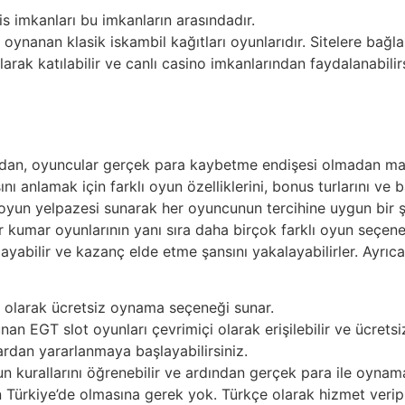
 imkanları bu imkanların arasındadır.
e oynanan klasik iskambil kağıtları oyunlarıdır. Sitelere bağ
olarak katılabilir ve canlı casino imkanlarından faydalanabilir
ndan, oyuncular gerçek para kaybetme endişesi olmadan makar
nı anlamak için farklı oyun özelliklerini, bonus turlarını ve 
r oyun yelpazesi sunarak her oyuncunun tercihine uygun bir ş
r kumar oyunlarının yanı sıra daha birçok farklı oyun seçeneği
ilir ve kazanç elde etme şansını yakalayabilirler. Ayrıca, k
el olarak ücretsiz oynama seçeneği sunar.
 EGT slot oyunları çevrimiçi olarak erişilebilir ve ücretsiz
lardan yararlanmaya başlayabilirsiniz.
n kurallarını öğrenebilir ve ardından gerçek para ile oynama
in Türkiye’de olmasına gerek yok. Türkçe olarak hizmet verip,