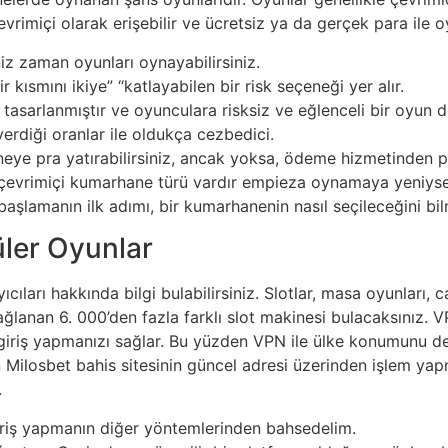
rimiçi olarak erişebilir ve ücretsiz ya da gerçek para ile oy
niz zaman oyunları oynayabilirsiniz.
 kısmını ikiye” “katlayabilen bir risk seçeneği yer alır.
asarlanmıştır ve oyunculara risksiz ve eğlenceli bir oyun d
erdiği oranlar ile oldukça cezbedici.
neye pra yatırabilirsiniz, ancak yoksa, ödeme hizmetinden 
 çevrimiçi kumarhane türü vardır empieza oynamaya yeniyse
aşlamanın ilk adımı, bir kumarhanenin nasıl seçileceğini bil
üler Oyunlar
cıları hakkında bilgi bulabilirsiniz. Slotlar, masa oyunları,
 sağlanan 6. 000’den fazla farklı slot makinesi bulacaksını
e giriş yapmanızı sağlar. Bu yüzden VPN ile ülke konumunu değ
Milosbet bahis sitesinin güncel adresi üzerinden işlem yapm
.
iriş yapmanın diğer yöntemlerinden bahsedelim.