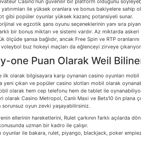
vateur Casino’nun güvenilir bir platform olduğunu söyleyebi
 yatırımları ile yüksek oranlara ve bonus bakiyelere sahip ola
ot gibi popüler oyunlar yüksek kazanç potansiyeli sunar.
 orijinal ve egzotik şans oyunu seçeneklerinin yanı sıra pi
rklı bir bonus miktarı ve sistemi vardır. Az miktarda askeri p
k ölçüde şansa bağlıdır, ancak Free Spin ve RTP oranlarını
 voleybol buz hokeyi maçları da eğlenceyi zirveye çıkarıyor
ty-one Puan Olarak Weil Bilin
le ilk olarak bilgisayara karşı oynanan casino oyunları mobi
 yeni çıkan ve popüler casino slotları mobil olarak oynanabi
mobil olarak hem cep telefonu hem de tablet ile oynanabiliyo
leri olarak Casino Metropol, Canlı Maxi ve Bets10 ön plana ç
 sorunsuz oyun zevki yaşayabilirsiniz.
iyenin ellerinin hareketlerini, Rulet çarkının farklı açılarda dö
 konusunda uzman bir kadro ile çalışır.
 oyunlar ile bakara, rulet, piyango, blackjack, poker empiez