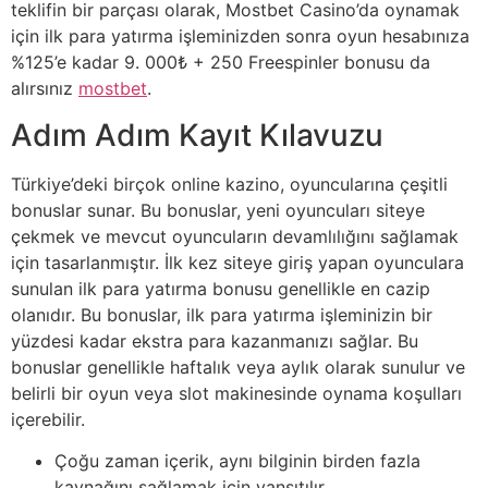
teklifin bir parçası olarak, Mostbet Casino’da oynamak
için ilk para yatırma işleminizden sonra oyun hesabınıza
%125’e kadar 9. 000₺ + 250 Freespinler bonusu da
alırsınız
mostbet
.
Adım Adım Kayıt Kılavuzu
Türkiye’deki birçok online kazino, oyuncularına çeşitli
bonuslar sunar. Bu bonuslar, yeni oyuncuları siteye
çekmek ve mevcut oyuncuların devamlılığını sağlamak
için tasarlanmıştır. İlk kez siteye giriş yapan oyunculara
sunulan ilk para yatırma bonusu genellikle en cazip
olanıdır. Bu bonuslar, ilk para yatırma işleminizin bir
yüzdesi kadar ekstra para kazanmanızı sağlar. Bu
bonuslar genellikle haftalık veya aylık olarak sunulur ve
belirli bir oyun veya slot makinesinde oynama koşulları
içerebilir.
Çoğu zaman içerik, aynı bilginin birden fazla
kaynağını sağlamak için yansıtılır.