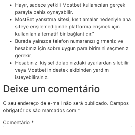
Hayır, sadece yetkili Mostbet kullanıcıları gerçek
parayla bahis oynayabilir.
MostBet yansıtma sitesi, kısıtlamalar nedeniyle ana
siteye erişilemediğinde platforma erişmek için
kullanılan alternatif bir bağlantıdır.”
Burada yalnızca telefon numaranızı girmeniz ve
hesabınız için sobre uygun para birimini seçmeniz
gerekir.
Hesabınızı kişisel dolabınızdaki ayarlardan silebilir
veya Mostbet’in destek ekibinden yardım
isteyebilirsiniz.
Deixe um comentário
O seu endereço de e-mail não será publicado.
Campos
obrigatórios são marcados com
*
Comentário
*