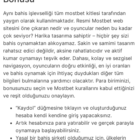
Aynı bahis işlevselliği tüm mostbet kitlesi tarafından
yaygın olarak kullanılmaktadır. Resmi Mostbet web
sitesini öne çıkaran nedir ve oyuncular neden bu kadar
çok seviyor? Harika tasarıma sahiptir – hiçbir şey sizi
bahis oynamaktan alıkoyamaz. Sakin ve samimi tasarım
rahatsız edici değildir, aksine rahatlatıcıdır ve aktif
kumar oynamayı teşvik eder. Dahası, kolay ve sezgisel
navigasyon, oyuncuların doğru etkinliği, en iyi oranları
ve bahis oynamak için ihtiyaç duydukları diğer tüm
bilgileri bulmalarına yardımcı olacaktır. Para biriminizi,
bonusunuzu seçin ve Mostbet kurallarını kabul ettiğinizi
ve reşit olduğunuzu onaylayın.
“Kaydol” düğmesine tıklayın ve oluşturduğunuz
hesaba kendi kendine giriş yapacaksınız.
Artık hesabınıza para yatırabilir ve gerçek parayla
oynamaya başlayabilirsiniz.
Yasal bir bahis şirketi olduğumuz için, ülkelerin