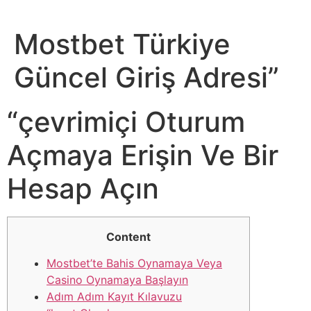
Ir
para
Mostbet Türkiye
o
conteúdo
Güncel Giriş Adresi”
“çevrimiçi Oturum
Açmaya Erişin Ve Bir
Hesap Açın
Content
Mostbet’te Bahis Oynamaya Veya
Casino Oynamaya Başlayın
Adım Adım Kayıt Kılavuzu