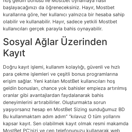
hoş geldin bonusu ile Mostbet oynamaya nasıl
başlayacağınızı da öğreneceksiniz. Hayır, Mostbet
kurallarına göre, her kullanıcı yalnızca bir hesaba sahip
olabilir ve kullanabilir. Hayır, sadece yetkili Mostbet
kullanıcıları gerçek parayla bahis oynayabilir.
Sosyal Ağlar Üzerinden
Kayıt
Doğru kayıt işlemi, kullanım kolaylığı, güvenli ve hızlı
para çekme işlemleri ve çeşitli bonus programlarına
erişim sağlar. Yeni katılan MostBet kullanıcıları hoş
geldin bonusları, chance yok bahisler empieza artırılmış
oranlar gibi avantajlardan faydalanarak bahis
deneyimlerini artırabilirler. Oluşturmakta sorun
yaşıyorsanız hesap en MostBet Sizing sunduğumuz BD
Bu kullanmaktam adım adım” “kılavuz O tüm yollarını
kapsar kayıt. Sen olabilmek kayıt olmak resmi makamda
MostBet PC’nizi ve cep telefonunuzu kullanarak web