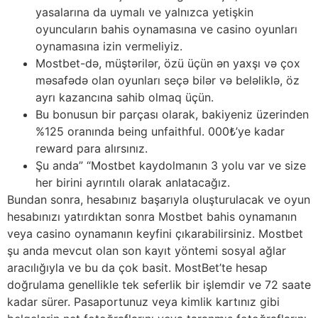
yasalarına da uymalı ve yalnızca yetişkin
oyuncuların bahis oynamasına ve casino oyunları
oynamasına izin vermeliyiz.
Mostbet-də, müştərilər, özü üçün ən yaxşı və çox
məsafədə olan oyunları seçə bilər və beləliklə, öz
ayrı kazancına sahib olmaq üçün.
Bu bonusun bir parçası olarak, bakiyeniz üzerinden
%125 oranında being unfaithful. 000₺’ye kadar
reward para alırsınız.
Şu anda” “Mostbet kaydolmanın 3 yolu var ve size
her birini ayrıntılı olarak anlatacağız.
Bundan sonra, hesabınız başarıyla oluşturulacak ve oyun
hesabınızı yatırdıktan sonra Mostbet bahis oynamanın
veya casino oynamanın keyfini çıkarabilirsiniz. Mostbet
şu anda mevcut olan son kayıt yöntemi sosyal ağlar
aracılığıyla ve bu da çok basit. MostBet’te hesap
doğrulama genellikle tek seferlik bir işlemdir ve 72 saate
kadar sürer. Pasaportunuz veya kimlik kartınız gibi