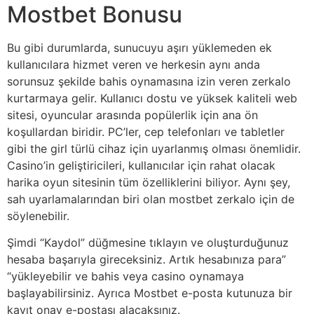
Mostbet Bonusu
Bu gibi durumlarda, sunucuyu aşırı yüklemeden ek
kullanıcılara hizmet veren ve herkesin aynı anda
sorunsuz şekilde bahis oynamasına izin veren zerkalo
kurtarmaya gelir. Kullanıcı dostu ve yüksek kaliteli web
sitesi, oyuncular arasında popülerlik için ana ön
koşullardan biridir. PC’ler, cep telefonları ve tabletler
gibi the girl türlü cihaz için uyarlanmış olması önemlidir.
Casino’in geliştiricileri, kullanıcılar için rahat olacak
harika oyun sitesinin tüm özelliklerini biliyor. Aynı şey,
sah uyarlamalarından biri olan mostbet zerkalo için de
söylenebilir.
Şimdi “Kaydol” düğmesine tıklayın ve oluşturduğunuz
hesaba başarıyla gireceksiniz. Artık hesabınıza para”
“yükleyebilir ve bahis veya casino oynamaya
başlayabilirsiniz. Ayrıca Mostbet e-posta kutunuza bir
kayıt onay e-postası alacaksınız.