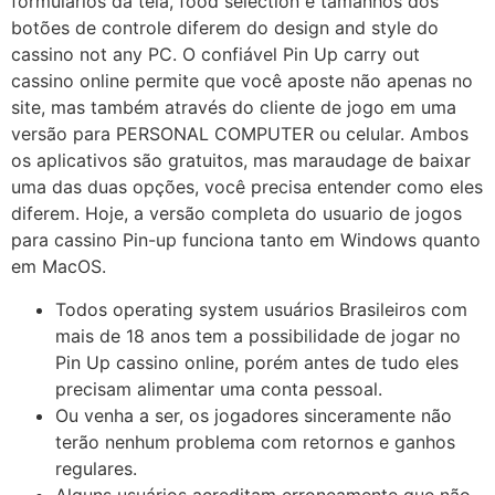
formulários da tela, food selection e tamanhos dos
botões de controle diferem do design and style do
cassino not any PC. O confiável Pin Up carry out
cassino online permite que você aposte não apenas no
site, mas também através do cliente de jogo em uma
versão para PERSONAL COMPUTER ou celular. Ambos
os aplicativos são gratuitos, mas maraudage de baixar
uma das duas opções, você precisa entender como eles
diferem. Hoje, a versão completa do usuario de jogos
para cassino Pin-up funciona tanto em Windows quanto
em MacOS.
Todos operating system usuários Brasileiros com
mais de 18 anos tem a possibilidade de jogar no
Pin Up cassino online, porém antes de tudo eles
precisam alimentar uma conta pessoal.
Ou venha a ser, os jogadores sinceramente não
terão nenhum problema com retornos e ganhos
regulares.
Alguns usuários acreditam erroneamente que não