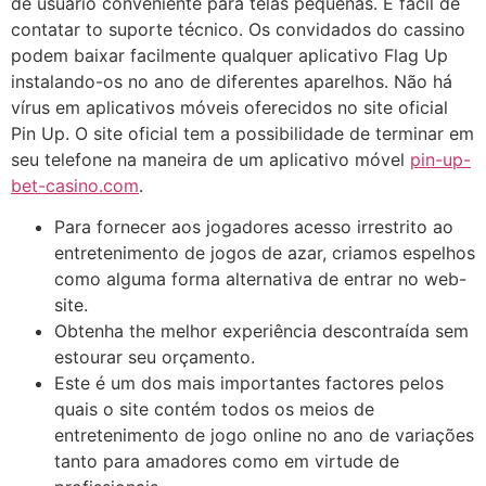
de usuário conveniente para telas pequenas. É fácil de
contatar to suporte técnico. Os convidados do cassino
podem baixar facilmente qualquer aplicativo Flag Up
instalando-os no ano de diferentes aparelhos. Não há
vírus em aplicativos móveis oferecidos no site oficial
Pin Up. O site oficial tem a possibilidade de terminar em
seu telefone na maneira de um aplicativo móvel
pin-up-
bet-casino.com
.
Para fornecer aos jogadores acesso irrestrito ao
entretenimento de jogos de azar, criamos espelhos
como alguma forma alternativa de entrar no web-
site.
Obtenha the melhor experiência descontraída sem
estourar seu orçamento.
Este é um dos mais importantes factores pelos
quais o site contém todos os meios de
entretenimento de jogo online no ano de variações
tanto para amadores como em virtude de