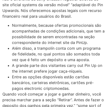
site oficial systems da versão móvel” “adaptável do Pin
Upwards. Nós oferecemos apostas legais com recurso
financeiro real para usuários do Brasil.
Normalmente, because ofertas promocionais são
acompanhadas de condições adicionais, que tem a
possibilidade de serem encontradas na seção
correspondente do internet site da PinUp.
Além disso, a trampolín conta com um programa
de fidelidade, no qual pontos são somados toda
vez que é feito um depósito e uma aposta.
A grande parte dos visitantes carry out Pin Up on
the internet prefere jogar caça-níqueis.
Entre as opções disponíveis estão cartões
bancários, carteiras eletrônicas, cartões pré-
pagos electronic criptomoedas.
Quando você começar a jogar e ganhar dinheiro, você
precisa marchar para a seção “Retirar”. Antes de fazer o
deposito dos ganhos pela primeira vez,” “some sort of