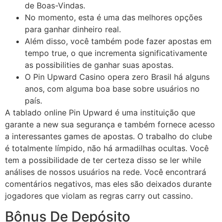
de Boas-Vindas.
No momento, esta é uma das melhores opções
para ganhar dinheiro real.
Além disso, você também pode fazer apostas em
tempo true, o que incrementa significativamente
as possibilities de ganhar suas apostas.
O Pin Upward Casino opera zero Brasil há alguns
anos, com alguma boa base sobre usuários no
país.
A tablado online Pin Upward é uma instituição que
garante a new sua segurança e também fornece acesso
a interessantes games de apostas. O trabalho do clube
é totalmente límpido, não há armadilhas ocultas. Você
tem a possibilidade de ter certeza disso se ler while
análises de nossos usuários na rede. Você encontrará
comentários negativos, mas eles são deixados durante
jogadores que violam as regras carry out cassino.
Bônus De Depósito