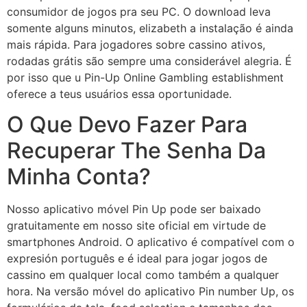
consumidor de jogos pra seu PC. O download leva
somente alguns minutos, elizabeth a instalação é ainda
mais rápida. Para jogadores sobre cassino ativos,
rodadas grátis são sempre uma considerável alegria. É
por isso que u Pin-Up Online Gambling establishment
oferece a teus usuários essa oportunidade.
O Que Devo Fazer Para
Recuperar The Senha Da
Minha Conta?
Nosso aplicativo móvel Pin Up pode ser baixado
gratuitamente em nosso site oficial em virtude de
smartphones Android. O aplicativo é compatível com o
expresión português e é ideal para jogar jogos de
cassino em qualquer local como também a qualquer
hora. Na versão móvel do aplicativo Pin number Up, os