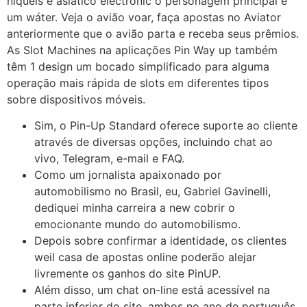
níqueis é asiático electronic o personagem principal é
um wáter. Veja o avião voar, faça apostas no Aviator
anteriormente que o avião parta e receba seus prêmios.
As Slot Machines na aplicações Pin Way up também
têm 1 design um bocado simplificado para alguma
operação mais rápida de slots em diferentes tipos
sobre dispositivos móveis.
Sim, o Pin-Up Standard oferece suporte ao cliente
através de diversas opções, incluindo chat ao
vivo, Telegram, e-mail e FAQ.
Como um jornalista apaixonado por
automobilismo no Brasil, eu, Gabriel Gavinelli,
dediquei minha carreira a new cobrir o
emocionante mundo do automobilismo.
Depois sobre confirmar a identidade, os clientes
weil casa de apostas online poderão alejar
livremente os ganhos do site PinUP.
Além disso, um chat on-line está acessível na
parte inferior do site, ambos no ano de português.