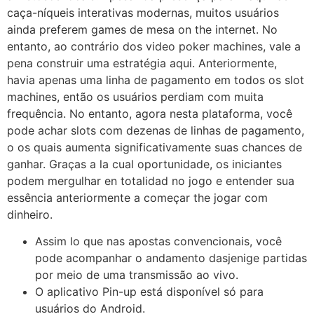
caça-níqueis interativas modernas, muitos usuários
ainda preferem games de mesa on the internet. No
entanto, ao contrário dos video poker machines, vale a
pena construir uma estratégia aqui. Anteriormente,
havia apenas uma linha de pagamento em todos os slot
machines, então os usuários perdiam com muita
frequência. No entanto, agora nesta plataforma, você
pode achar slots com dezenas de linhas de pagamento,
o os quais aumenta significativamente suas chances de
ganhar. Graças a la cual oportunidade, os iniciantes
podem mergulhar en totalidad no jogo e entender sua
essência anteriormente a começar the jogar com
dinheiro.
Assim lo que nas apostas convencionais, você
pode acompanhar o andamento dasjenige partidas
por meio de uma transmissão ao vivo.
O aplicativo Pin-up está disponível só para
usuários do Android.