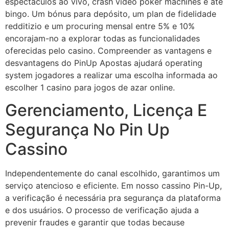
espectáculos ao vivo, crash video poker machines e até
bingo. Um bónus para depósito, um plan de fidelidade
redditizio e um procuring mensal entre 5% e 10%
encorajam-no a explorar todas as funcionalidades
oferecidas pelo casino. Compreender as vantagens e
desvantagens do PinUp Apostas ajudará operating
system jogadores a realizar uma escolha informada ao
escolher 1 casino para jogos de azar online.
Gerenciamento, Licença E
Segurança No Pin Up
Cassino
Independentemente do canal escolhido, garantimos um
serviço atencioso e eficiente. Em nosso cassino Pin-Up,
a verificação é necessária pra segurança da plataforma
e dos usuários. O processo de verificação ajuda a
prevenir fraudes e garantir que todas because