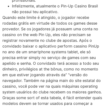
profissionais.
Infelizmente, atualmente o Pin-Up Casino Brasil
não possui teu aplicativo.
Quando este limite é atingido, o jogador recebe
rodadas grátis em virtude de todos os games desse
provedor. Se os jogadores já possuem uma conta no
cassino on the web Pin Up, eles não precisam se
registrar novamente no clube de apostas. Após o
convidado baixar o aplicativo perform cassino PinUp
no ano de um smartphone systems tablet, ele só
precisa entrar simply no serviço de games com seu
apelido e senha. O convidado terá acesso a todo seu
dinheiro, privilégios at the bônus, como no momento
em que estiver jogando através da” “versão do
navegador. Também na página main do site estatal do
cassino, você pode ver na quais máquinas operating
system usuários do clube recebem os maiores ganhos.
Graças some sort of esta tabela, é fácil entender quais
modelos devem se tornar usados para começar a