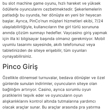
bu slot machine game oyunu, hızlı hareket ve yüksek
ödüllerle oyuncularını cezbetmektedir. Şekerlemelerin
patladığı bu oyunda, her dönüşte en yeni bir heyecan
başlar. Ayrıca, PinCo’nun müşteri hizmetleri ekibi, 7/24
ulaşılabilirliğiyle, kullanıcıların the girl türlü sorununa
anında çözüm sunmayı hedefler. Vaycasino giriş yapmak
için illa ki bilgisayar başında olmanız gerekmiyor. Mobil
uyumlu tasarımı sayesinde, akıllı telefonunuz veya
tabletinizden de siteye erişebilir, tüm oyunları
oynayabilirsiniz.
Pinco Giriş
Özellikle dönemsel turnuvalar, bedava dönüşler ve özel
günlerde sunulan indirimler, oyuncuların siteye olan
bağlılığını artırıyor. Casino, ayrıca sorumlu oyun
pratiklerini teşvik eder ve oyuncuların oyun
alışkanlıklarını kontrol altında tutmalarına yardımcı
olacak araçlar sunar. Bu araçlar arasında pra yatırma