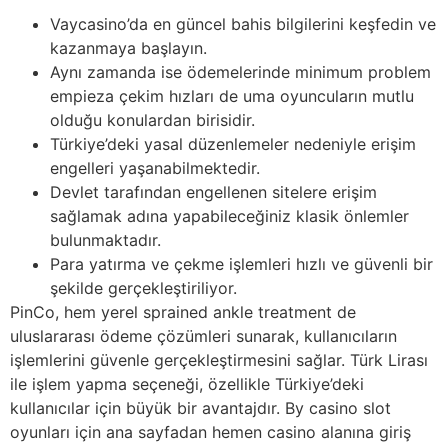
Vaycasino’da en güncel bahis bilgilerini keşfedin ve
kazanmaya başlayın.
Aynı zamanda ise ödemelerinde minimum problem
empieza çekim hızları de uma oyuncuların mutlu
olduğu konulardan birisidir.
Türkiye’deki yasal düzenlemeler nedeniyle erişim
engelleri yaşanabilmektedir.
Devlet tarafından engellenen sitelere erişim
sağlamak adına yapabileceğiniz klasik önlemler
bulunmaktadır.
Para yatırma ve çekme işlemleri hızlı ve güvenli bir
şekilde gerçekleştiriliyor.
PinCo, hem yerel sprained ankle treatment de
uluslararası ödeme çözümleri sunarak, kullanıcıların
işlemlerini güvenle gerçekleştirmesini sağlar. Türk Lirası
ile işlem yapma seçeneği, özellikle Türkiye’deki
kullanıcılar için büyük bir avantajdır. By casino slot
oyunları için ana sayfadan hemen casino alanına giriş