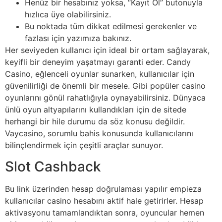
Henüz bir hesabınız yoksa, “Kayıt Ol” butonuyla
hızlıca üye olabilirsiniz.
Bu noktada tüm dikkat edilmesi gerekenler ve
fazlası için yazımıza bakınız.
Her seviyeden kullanıcı için ideal bir ortam sağlayarak,
keyifli bir deneyim yaşatmayı garanti eder. Candy
Casino, eğlenceli oyunlar sunarken, kullanıcılar için
güvenilirliği de önemli bir mesele. Gibi popüler casino
oyunlarını gönül rahatlığıyla oynayabilirsiniz. Dünyaca
ünlü oyun altyapılarını kullandıkları için de sitede
herhangi bir hile durumu da söz konusu değildir.
Vaycasino, sorumlu bahis konusunda kullanıcılarını
bilinçlendirmek için çeşitli araçlar sunuyor.
Slot Cashback
Bu link üzerinden hesap doğrulaması yapılır empieza
kullanıcılar casino hesabını aktif hale getirirler. Hesap
aktivasyonu tamamlandıktan sonra, oyuncular hemen