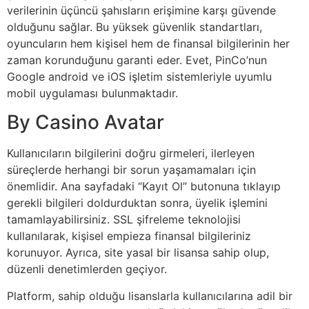
verilerinin üçüncü şahısların erişimine karşı güvende
olduğunu sağlar. Bu yüksek güvenlik standartları,
oyuncuların hem kişisel hem de finansal bilgilerinin her
zaman korunduğunu garanti eder. Evet, PinCo’nun
Google android ve iOS işletim sistemleriyle uyumlu
mobil uygulaması bulunmaktadır.
By Casino Avatar
Kullanıcıların bilgilerini doğru girmeleri, ilerleyen
süreçlerde herhangi bir sorun yaşamamaları için
önemlidir. Ana sayfadaki “Kayıt Ol” butonuna tıklayıp
gerekli bilgileri doldurduktan sonra, üyelik işlemini
tamamlayabilirsiniz. SSL şifreleme teknolojisi
kullanılarak, kişisel empieza finansal bilgileriniz
korunuyor. Ayrıca, site yasal bir lisansa sahip olup,
düzenli denetimlerden geçiyor.
Platform, sahip olduğu lisanslarla kullanıcılarına adil bir