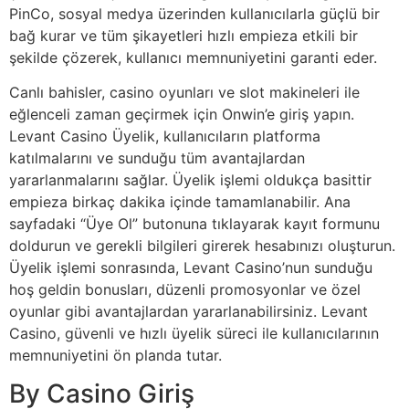
PinCo, sosyal medya üzerinden kullanıcılarla güçlü bir
bağ kurar ve tüm şikayetleri hızlı empieza etkili bir
şekilde çözerek, kullanıcı memnuniyetini garanti eder.
Canlı bahisler, casino oyunları ve slot makineleri ile
eğlenceli zaman geçirmek için Onwin’e giriş yapın.
Levant Casino Üyelik, kullanıcıların platforma
katılmalarını ve sunduğu tüm avantajlardan
yararlanmalarını sağlar. Üyelik işlemi oldukça basittir
empieza birkaç dakika içinde tamamlanabilir. Ana
sayfadaki “Üye Ol” butonuna tıklayarak kayıt formunu
doldurun ve gerekli bilgileri girerek hesabınızı oluşturun.
Üyelik işlemi sonrasında, Levant Casino’nun sunduğu
hoş geldin bonusları, düzenli promosyonlar ve özel
oyunlar gibi avantajlardan yararlanabilirsiniz. Levant
Casino, güvenli ve hızlı üyelik süreci ile kullanıcılarının
memnuniyetini ön planda tutar.
By Casino Giriş