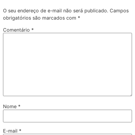
O seu endereço de e-mail não será publicado.
Campos
obrigatórios são marcados com
*
Comentário
*
Nome
*
E-mail
*