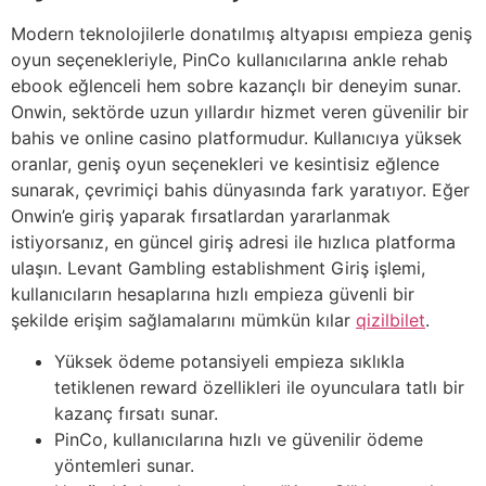
Modern teknolojilerle donatılmış altyapısı empieza geniş
oyun seçenekleriyle, PinCo kullanıcılarına ankle rehab
ebook eğlenceli hem sobre kazançlı bir deneyim sunar.
Onwin, sektörde uzun yıllardır hizmet veren güvenilir bir
bahis ve online casino platformudur. Kullanıcıya yüksek
oranlar, geniş oyun seçenekleri ve kesintisiz eğlence
sunarak, çevrimiçi bahis dünyasında fark yaratıyor. Eğer
Onwin’e giriş yaparak fırsatlardan yararlanmak
istiyorsanız, en güncel giriş adresi ile hızlıca platforma
ulaşın. Levant Gambling establishment Giriş işlemi,
kullanıcıların hesaplarına hızlı empieza güvenli bir
şekilde erişim sağlamalarını mümkün kılar
qizilbilet
.
Yüksek ödeme potansiyeli empieza sıklıkla
tetiklenen reward özellikleri ile oyunculara tatlı bir
kazanç fırsatı sunar.
PinCo, kullanıcılarına hızlı ve güvenilir ödeme
yöntemleri sunar.