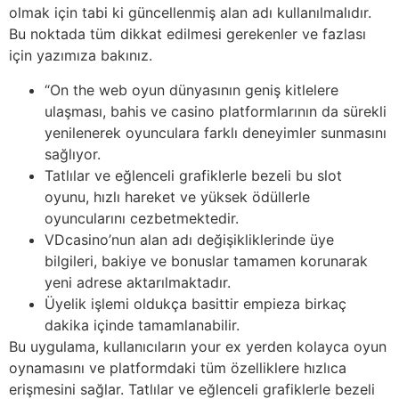
olmak için tabi ki güncellenmiş alan adı kullanılmalıdır.
Bu noktada tüm dikkat edilmesi gerekenler ve fazlası
için yazımıza bakınız.
“On the web oyun dünyasının geniş kitlelere
ulaşması, bahis ve casino platformlarının da sürekli
yenilenerek oyunculara farklı deneyimler sunmasını
sağlıyor.
Tatlılar ve eğlenceli grafiklerle bezeli bu slot
oyunu, hızlı hareket ve yüksek ödüllerle
oyuncularını cezbetmektedir.
VDcasino’nun alan adı değişikliklerinde üye
bilgileri, bakiye ve bonuslar tamamen korunarak
yeni adrese aktarılmaktadır.
Üyelik işlemi oldukça basittir empieza birkaç
dakika içinde tamamlanabilir.
Bu uygulama, kullanıcıların your ex yerden kolayca oyun
oynamasını ve platformdaki tüm özelliklere hızlıca
erişmesini sağlar. Tatlılar ve eğlenceli grafiklerle bezeli