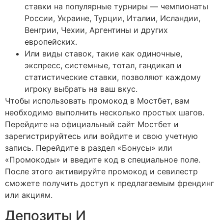
ставки на популярные турниры — чемпионаты
России, Украине, Турции, Италии, Исландии,
Венгрии, Чехии, Аргентины и других
европейских.
Или виды ставок, такие как одиночные,
экспресс, системные, тотал, гандикап и
статистические ставки, позволяют каждому
игроку выбрать на ваш вкус.
Чтобы использовать промокод в Мостбет, вам
необходимо выполнить несколько простых шагов.
Перейдите на официальный сайт Мостбет и
зарегистрируйтесь или войдите и свою учетную
запись. Перейдите в раздел «Бонусы» или
«Промокоды» и введите код в специальное поле.
После этого активируйте промокод и севилестр
сможете получить доступ к предлагаемым френдинг
или акциям.
Депозиты И