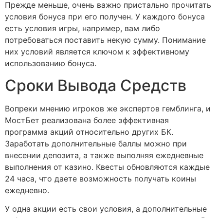
Прежде меньше, очень важно пристально прочитать
условия бонуса при его получен. У каждого бонуса
есть условия игры, например, вам либо
потребоваться поставить некую сумму. Понимание
них условий является ключом к эффективному
использованию бонуса.
Сроки Вывода Средств
Вопреки мнению игроков же экспертов гемблинга, и
МостБет реализована более эффективная
программа акций относительно других БК.
Заработать дополнительные баллы можно при
внесении депозита, а также выполняя ежедневные
выполнения от казино. Квесты обновляются каждые
24 часа, что даете возможность получать коины
ежедневно.
У одна акции есть свои условия, а дополнительные