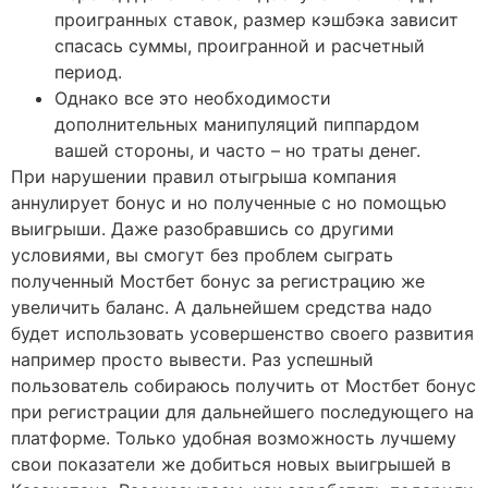
проигранных ставок, размер кэшбэка зависит
спасась суммы, проигранной и расчетный
период.
Однако все это необходимости
дополнительных манипуляций пиппардом
вашей стороны, и часто – но траты денег.
При нарушении правил отыгрыша компания
аннулирует бонус и но полученные с но помощью
выигрыши. Даже разобравшись со другими
условиями, вы смогут без проблем сыграть
полученный Мостбет бонус за регистрацию же
увеличить баланс. А дальнейшем средства надо
будет использовать усовершенство своего развития
например просто вывести. Раз успешный
пользователь собираюсь получить от Мостбет бонус
при регистрации для дальнейшего последующего на
платформе. Только удобная возможность лучшему
свои показатели же добиться новых выигрышей в