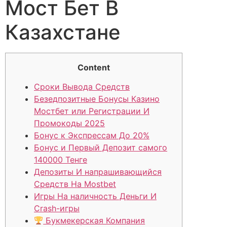
Мост Бет В
Казахстане
Content
Сроки Вывода Средств
Безедпозитные Бонусы Казино
Мостбет или Регистрации И
Промокоды 2025
Бонус к Экспрессам До 20%
Бонус и Первый Депозит самого
140000 Тенге
Депозиты И напрашивающийся
Средств На Mostbet
Игры На наличность Деньги И
Crash-игры
Букмекерская Компания