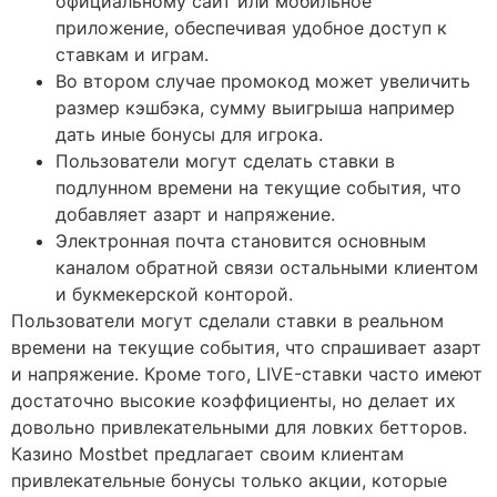
официальному сайт или мобильное
приложение, обеспечивая удобное доступ к
ставкам и играм.
Во втором случае промокод может увеличить
размер кэшбэка, сумму выигрыша например
дать иные бонусы для игрока.
Пользователи могут сделать ставки в
подлунном времени на текущие события, что
добавляет азарт и напряжение.
Электронная почта становится основным
каналом обратной связи остальными клиентом
и букмекерской конторой.
Пользователи могут сделали ставки в реальном
времени на текущие события, что спрашивает азарт
и напряжение. Кроме того, LIVE-ставки часто имеют
достаточно высокие коэффициенты, но делает их
довольно привлекательными для ловких бетторов.
Казино Mostbet предлагает своим клиентам
привлекательные бонусы только акции, которые