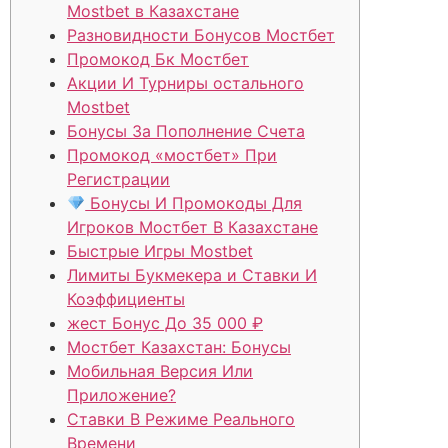
Mostbet в Казахстане
Разновидности Бонусов Мостбет
Промокод Бк Мостбет
Акции И Турниры остального
Mostbet
Бонусы За Пополнение Счета
Промокод «мостбет» При
Регистрации
Бонусы И Промокоды Для
Игроков Мостбет В Казахстане
Быстрые Игры Mostbet
Лимиты Букмекера и Ставки И
Коэффициенты
жест Бонус До 35 000 ₽
Мостбет Казахстан: Бонусы
Мобильная Версия Или
Приложение?
Ставки В Режиме Реального
Времени