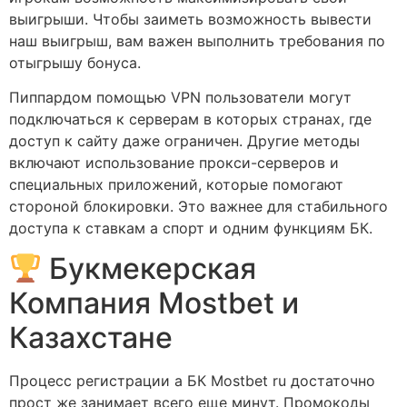
выигрыши. Чтобы заиметь возможность вывести
наш выигрыш, вам важен выполнить требования по
отыгрышу бонуса.
Пиппардом помощью VPN пользователи могут
подключаться к серверам в которых странах, где
доступ к сайту даже ограничен. Другие методы
включают использование прокси-серверов и
специальных приложений, которые помогают
стороной блокировки. Это важнее для стабильного
доступа к ставкам а спорт и одним функциям БК.
Букмекерская
Компания Mostbet и
Казахстане
Процесс регистрации а БК Mostbet ru достаточно
прост же занимает всего еще минут. Промокоды