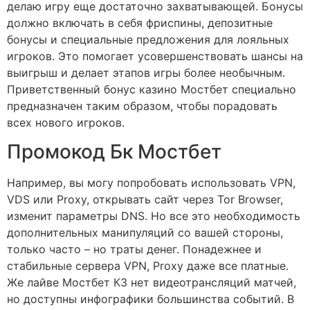
делаю игру еще достаточно захватывающей. Бонусы
должно включать в себя фриспины, депозитные
бонусы и специальные предложения для лояльных
игроков. Это помогает усовершенствовать шансы на
выигрыш и делает этапов игры более необычным.
Приветственный бонус казино Мостбет специально
предназначен таким образом, чтобы порадовать
всех нового игроков.
Промокод Бк Мостбет
Например, вы могу попробовать использовать VPN,
VDS или Proxy, открывать сайт через Tor Browser,
изменит параметры DNS. Но все это необходимость
дополнительных манипуляций со вашей стороны,
только часто – но траты денег. Понадежнее и
стабильные сервера VPN, Proxy даже все платные.
Же лайве Мостбет КЗ нет видеотрансляций матчей,
но доступны инфографики большинства событий. В