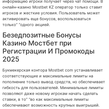
информацию игроки получает через чат помощи. В
онлайн-казино Mostbet KZ оператор только ставит
игроков и жесткие условия. Пользователь может
активировать еще бонусов, воспользоваться
только” “одного акцией.
Безедпозитные Бонусы
Казино Мостбет при
Регистрации И Промокоды
2025
Букмекерская контора Mostbet com устанавливает
соответствующие и максимальные лимиты на
пополнение только вывод средств, но обеспечивает
гибкость для пользователей. Минимальные лимиты
позволяют даже новому игрокам начать сделать
ставки, в то” “во как максимальные лимиты
обеспечивают возможность крупных выигрышей.