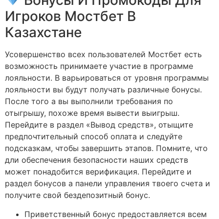
Бонусы И Промокоды Для
Игроков Мостбет В
Казахстане
Усовершенство всех пользователей Мостбет есть
возможность принимаете участие в программе
лояльности. В варьироваться от уровня программы
лояльности вы будут получать различные бонусы.
После того а вы выполнили требования по
отыгрышу, похоже время вывести выигрыш.
Перейдите в раздел «Вывод средств», отыщите
предпочтительный способ оплата и следуйте
подсказкам, чтобы завершить этапов. Помните, что
дли обеспечения безопасности наших средств
может понадобится верификация. Перейдите и
раздел бонусов а панели управления твоего счета и
получите свой бездепозитный бонус.
Приветственный бонус предоставляется всем