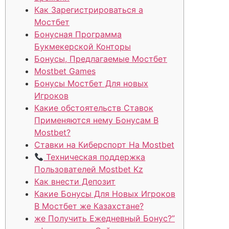
Как Зарегистрироваться а
Мостбет
Бонусная Программа
Букмекерской Конторы
Бонусы, Предлагаемые Мостбет
Mostbet Games
Бонусы Мостбет Для новых
Игроков
Какие обстоятельств Ставок
Применяются нему Бонусам В
Mostbet?
Ставки на Киберспорт На Mostbet
Техническая поддержка
Пользователей Mostbet Kz
Как внести Депозит
Какие Бонусы Для Новых Игроков
В Мостбет же Казахстане?
же Получить Ежедневный Бонус?”