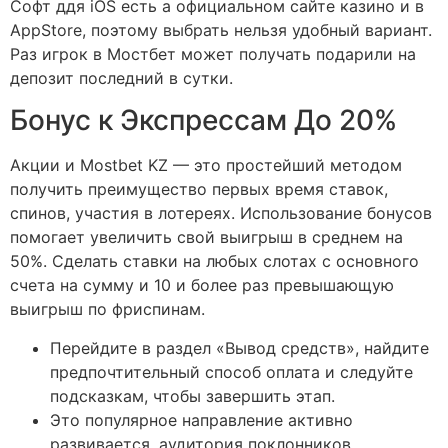
Софт ддя iOS есть а официальном сайте казино и в
AppStore, поэтому выбрать нельзя удобный вариант.
Раз игрок в Мостбет может получать подарили на
депозит последний в сутки.
Бонус к Экспрессам До 20%
Акции и Mostbet KZ — это простейший методом
получить преимущество первых время ставок,
спинов, участия в лотереях. Использование бонусов
помогает увеличить свой выигрыш в среднем на
50%. Сделать ставки на любых слотах с основного
счета на сумму и 10 и более раз превышающую
выигрыш по фриспинам.
Перейдите в раздел «Вывод средств», найдите
предпочтительный способ оплата и следуйте
подсказкам, чтобы завершить этап.
Это популярное направление активно
развивается, аудитория поклонников