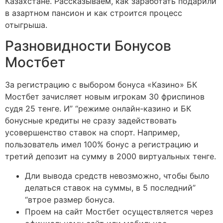
Казахстане. Рассказываем, как заработать подарили
в азартном пансион и как строится процесс
отыгрыша.
Разновидности Бонусов
Мостбет
За регистрацию с выбором бонуса «Казино» БК
Мостбет зачисляет новым игрокам 30 фриспинов
судя 25 тенге. И” “режиме онлайн-казино и БК
бонусные кредиты не сразу задействовать
усовершенство ставок на спорт. Например,
пользователь имел 100% бонус а регистрацию и
третий депозит на сумму в 2000 виртуальных тенге.
Дли вывода средств невозможно, чтобы было
делаться ставок на суммы, в 5 последний”
“втрое размер бонуса.
Проем на сайт Мостбет осуществляется через