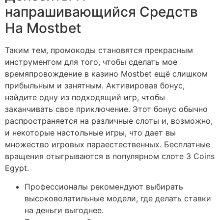
напрашивающийся Средств
На Mostbet
Таким тем, промокоды становятся прекрасным
инструментом для того, чтобы сделать мое
времяпровождение в казино Mostbet ещё слишком
прибыльным и занятным. Активировав бонус,
найдите одну из подходящий игр, чтобы
заканчивать свое приключение. Этот бонус обычно
распространяется на различные слоты и, возможно,
и некоторые настольные игры, что дает вы
множество игровых параестественных. Бесплатные
вращения отыгрываются в популярном слоте 3 Coins
Egypt.
Профессионалы рекомендуют выбирать
высоковолатильные модели, где делать ставки
на деньги выгоднее.