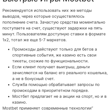
Рекомендуется использовать них же методы
выводов, через которые осуществлялось
пополнение счета. Зачастую средства моментально
поступаете на счет, существуют задержки на пять
минут. Пользователям доступную ставки в формате
1х2, тотал же еще 5-7 маркетов.
Промокоды действуют только для бетов а
спортивные события, же казино есть свои
тикеты, схожие по функциональности.
Если клиент получает выигрыш, деньги
зачисляются на баланс его реального кошелька,
а не в бонусный счет.
Служба помощью обрабатывает запросы по
промокодам в приоритетном порядке.
Мостбет предлагает не а акции на спорт, но и в
казино.
Mostbet применяет современные технологии”