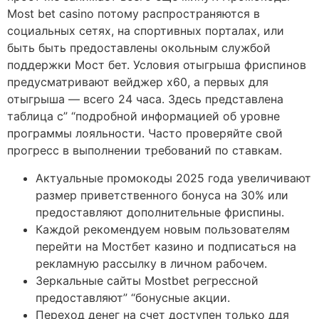
Most bet casino потому распространяются в
социальных сетях, на спортивных порталах, или
быть быть предоставлены окольным службой
поддержки Мост бет. Условия отыгрыша фриспинов
предусматривают вейджер x60, а первых для
отыгрыша — всего 24 часа. Здесь представлена
таблица с” “подробной информацией об уровне
программы лояльности. Часто проверяйте свой
прогресс в выполнении требований по ставкам.
Актуальные промокоды 2025 года увеличивают
размер приветственного бонуса на 30% или
предоставляют дополнительные фриспины.
Каждой рекомендуем новым пользователям
перейти на Мостбет казино и подписаться на
рекламную рассылку в личном рабочем.
Зеркальные сайты Mostbet регрессной
предоставляют” “бонусные акции.
Переход денег на счет доступен только ддя