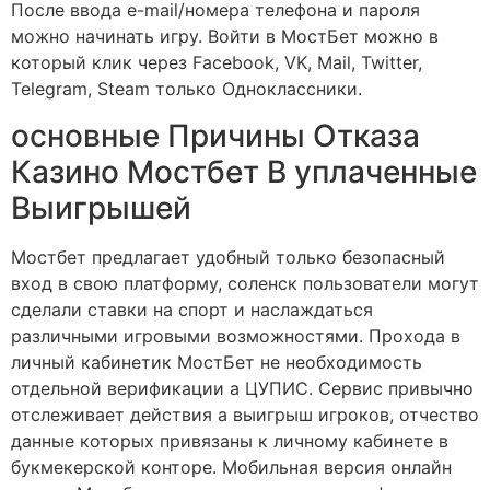
После ввода e-mail/номера телефона и пароля
можно начинать игру. Войти в МостБет можно в
который клик через Facebook, VK, Mail, Twitter,
Telegram, Steam только Одноклассники.
основные Причины Отказа
Казино Мостбет В уплаченные
Выигрышей
Мостбет предлагает удобный только безопасный
вход в свою платформу, соленск пользователи могут
сделали ставки на спорт и наслаждаться
различными игровыми возможностями. Прохода в
личный кабинетик МостБет не необходимость
отдельной верификации а ЦУПИС. Сервис привычно
отслеживает действия а выигрыш игроков, отчество
данные которых привязаны к личному кабинете в
букмекерской конторе. Мобильная версия онлайн