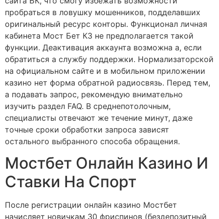
сайта БК, что смогу избежать возможности
пробраться в ловушку мошенников, подделавших
оригинальный ресурс конторы. Функционал личная
кабинета Мост Бет КЗ не предполагается такой
функции. Деактивация аккаунта возможна а, если
обратиться а службу поддержки. Нормализаторской
на официальном сайте и в мобильном приложении
казино нет форма обратной радиосвязь. Перед тем,
а подавать запрос, рекомендую внимательно
изучить раздел FAQ. В среднепотолочным,
специалисты отвечают же течение минут, даже
точные сроки обработки запроса зависят
остального выбранного способа обращения.
Мостбет Онлайн Казино И
Ставки На Спорт
После регистрации онлайн казино Мостбет
начисляет новичкам 30 фриспинов (бездепозитный