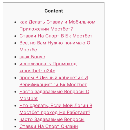
Content
как Делать Ставку и Мобильном
Приложении Мостбет?
Ставки На Спорт В Бк Мостбет
Все, но Вам Нужно понимаю О
Мостбет
знак Бонус
использовать Промокод
«mostbet-ru24»
проем В Личный кабинетик И
Верификация” “и Бк Мостбет
Часто задаваемые Вопросы О
Mostbet
Что сделать, Если Мой Логин В
Мостбет проход Не Работает?
часто Задаваемые Вопросы
Ставки На Спорт Онлайн