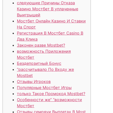
следующие Причины Отказа
Казино Мостбет В уплаченные
Выигрышей
Мостбет Онлайн Казино И Ставки
На Спорт
Регистрация В Мостбет Casino В
Два Клика
Законен разве Mostbet?
возможность Приложения
Мостбет
Бездепозитный Бонус
“рассчитывало По Входу же
Mostbet
Отзывы Игроков
Популярные Мостбет Игры
только Такое Промокод Mostbet?
Особенности же” “возможности
Мостбет
Отзывы семряуи Выплатах В Most