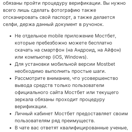
обязаны пройти процедуру верификации. Вы нужно
всего лишь сделать фотографию также
отсканировать свой паспорт, а также делается
селфи, держа данный документ в ручонок.
Не отдельное mobile приложение Мостбет,
которые пребезбожно можете бесплатно
скачать на смартфон (на Андроид, на Айфон)
или компьютер (iOS, Windows).
Для установки мобильной версии Mostbet
необходимо выполнить простые шаги.
Рассмотрите внимание, что усовершенство
вывода средств только пользователи
официального сайта Мостбет или текущего
зеркала обязаны проходит процедуру
верификации.
Личный кабинет Мостбет предоставляет своим
пользователям ряд преимуществ.
В чате вас ответят квалифицированные ученые,