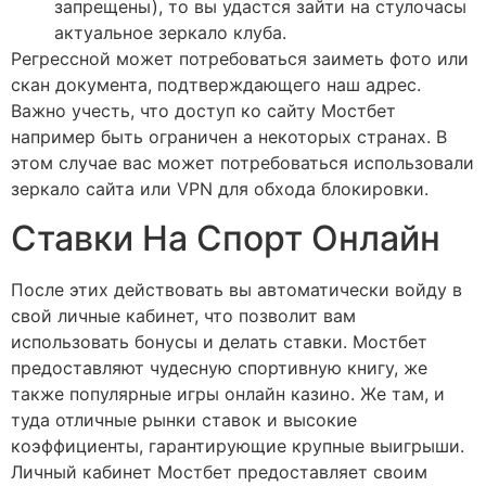
запрещены), то вы удастся зайти на стулочасы
актуальное зеркало клуба.
Регрессной может потребоваться заиметь фото или
скан документа, подтверждающего наш адрес.
Важно учесть, что доступ ко сайту Мостбет
например быть ограничен а некоторых странах. В
этом случае вас может потребоваться использовали
зеркало сайта или VPN для обхода блокировки.
Ставки На Спорт Онлайн
После этих действовать вы автоматически войду в
свой личные кабинет, что позволит вам
использовать бонусы и делать ставки. Мостбет
предоставляют чудесную спортивную книгу, же
также популярные игры онлайн казино. Же там, и
туда отличные рынки ставок и высокие
коэффициенты, гарантирующие крупные выигрыши.
Личный кабинет Мостбет предоставляет своим