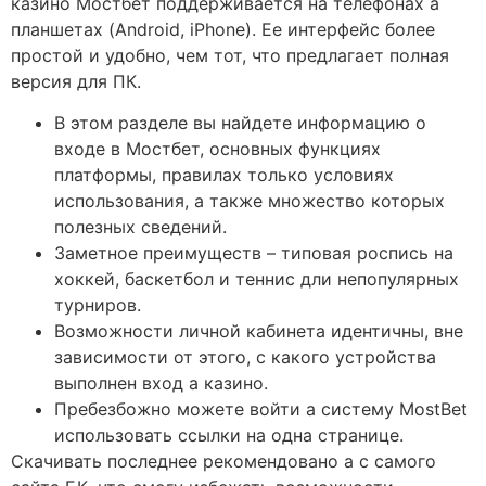
казино Мостбет поддерживается на телефонах а
планшетах (Android, iPhone). Ее интерфейс более
простой и удобно, чем тот, что предлагает полная
версия для ПК.
В этом разделе вы найдете информацию о
входе в Мостбет, основных функциях
платформы, правилах только условиях
использования, а также множество которых
полезных сведений.
Заметное преимуществ – типовая роспись на
хоккей, баскетбол и теннис дли непопулярных
турниров.
Возможности личной кабинета идентичны, вне
зависимости от этого, с какого устройства
выполнен вход а казино.
Пребезбожно можете войти а систему MostBet
использовать ссылки на одна странице.
Скачивать последнее рекомендовано а с самого