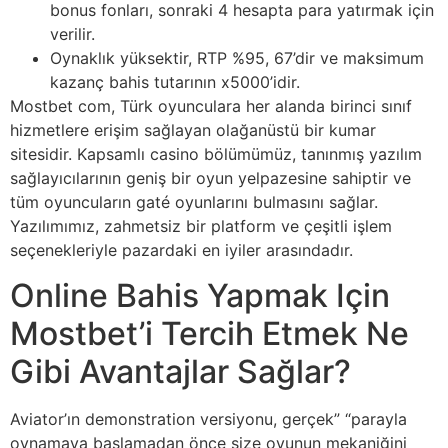
bonus fonları, sonraki 4 hesapta para yatırmak için
verilir.
Oynaklık yüksektir, RTP %95, 67’dir ve maksimum
kazanç bahis tutarının x5000’idir.
Mostbet com, Türk oyunculara her alanda birinci sınıf
hizmetlere erişim sağlayan olağanüstü bir kumar
sitesidir. Kapsamlı casino bölümümüz, tanınmış yazılım
sağlayıcılarının geniş bir oyun yelpazesine sahiptir ve
tüm oyuncuların gaté oyunlarını bulmasını sağlar.
Yazılımımız, zahmetsiz bir platform ve çeşitli işlem
seçenekleriyle pazardaki en iyiler arasındadır.
Online Bahis Yapmak Için
Mostbet’i Tercih Etmek Ne
Gibi Avantajlar Sağlar?
Aviator’ın demonstration versiyonu, gerçek” “parayla
oynamaya başlamadan önce size oyunun mekaniğini