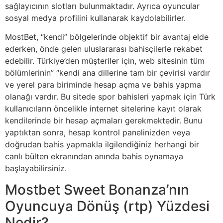
sağlayıcının slotları bulunmaktadır. Ayrıca oyuncular
sosyal medya profilini kullanarak kaydolabilirler.
MostBet, “kendi” bölgelerinde objektif bir avantaj elde
ederken, önde gelen uluslararası bahisçilerle rekabet
edebilir. Türkiye’den müşteriler için, web sitesinin tüm
bölümlerinin” “kendi ana dillerine tam bir çevirisi vardır
ve yerel para biriminde hesap açma ve bahis yapma
olanağı vardır. Bu sitede spor bahisleri yapmak için Türk
kullanıcıların öncelikle internet sitelerine kayıt olarak
kendilerinde bir hesap açmaları gerekmektedir. Bunu
yaptıktan sonra, hesap kontrol panelinizden veya
doğrudan bahis yapmakla ilgilendiğiniz herhangi bir
canlı bülten ekranından anında bahis oynamaya
başlayabilirsiniz.
Mostbet Sweet Bonanza’nın
Oyuncuya Dönüş (rtp) Yüzdesi
Nedir?