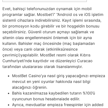
Evet, bahisçi telefonunuzdan oynamak için mobil
programlar sağlar. Mostbet’i” “Android os ve iOS işletim
sistemli cihazlara indirebilirsiniz. Kayıt işlemi sırasında,
bir promosyon kodu girebilir ve bir hoşgeldin bonusu
seçebilirsiniz. Güvenli oturum açmayı sağlamak ve
sitenin olası engellenmesini önlemek için bir ayna
kullanın. Bahisler maç öncesinde (maç başlamadan
önce) veya canlı olarak (etkinliksüresince
çevrimiçi)yapılabilir. MostBet resmi olarak Kıbrıs
Cumhuriyeti’nde kayıtlıdır ve düzenleyici Curacao
tarafından uluslararası olarak lisanslanmıştır.
MostBet Casino’ya nasıl giriş yapacağınızı empieza
mevcut en yeni oyunlar hakkında nasıl bilgi
alacağınızı öğrenin.
Bahis kazanılmazsa kaybedilen tutarın %100’ü
oyuncunun bonus hesabınaiade edilir.
Ayrıca, mevduatlar empieza freespinler için added