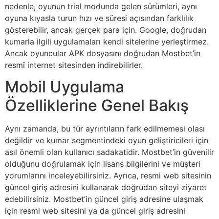
nedenle, oyunun trial modunda gelen sürümleri, aynı
oyuna kıyasla turun hızı ve süresi açısından farklılık
gösterebilir, ancak gerçek para için. Google, doğrudan
kumarla ilgili uygulamaları kendi sitelerine yerleştirmez.
Ancak oyuncular APK dosyasını doğrudan Mostbet’in
resmî internet sitesinden indirebilirler.
Mobil Uygulama
Özelliklerine Genel Bakış
Aynı zamanda, bu tür ayrıntıların fark edilmemesi olası
değildir ve kumar segmentindeki oyun geliştiricileri için
asıl önemli olan kullanıcı sadakatidir. Mostbet’in güvenilir
olduğunu doğrulamak için lisans bilgilerini ve müşteri
yorumlarını inceleyebilirsiniz. Ayrıca, resmi web sitesinin
güncel giriş adresini kullanarak doğrudan siteyi ziyaret
edebilirsiniz. Mostbet’in güncel giriş adresine ulaşmak
için resmi web sitesini ya da güncel giriş adresini