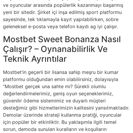
ve oyuncular arasında popülerlik kazanmayı başarmış
yeni bir sitedir. Şirket içi inşa edilmiş sport platformu
sayesinde, tek tıklamayla kayıt yapılabilirken, sobre
geleneksel e-posta veya telefon kaydı ag iyi çalışır.
Mostbet Sweet Bonanza Nasıl
Çalışır? – Oynanabilirlik Ve
Teknik Ayrıntılar
Mostbet’in geçerli bir lisansa sahip meşru bir kumar
platformu olduğundan emin olabilirsiniz, dolayısıyla
“Mostbet gerçek una sahte mi? Sürekli olumlu
değerlendirmelerimiz, geniş oyun seçeneklerimiz,
güvenilir ödeme sistemimiz ve duyarlı müşteri
desteğimiz gibi hizmetlerimizin kalitesini yansıtmaktadır.
Demolar üzerinde strateji kullanma pratiği, oyuncular
için popüler bir etkinliktir. Bu yaklaşımla ilgili temel
sorun, demoda sunulan kuralların ve koşulların