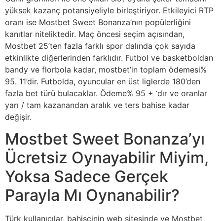
yüksek kazanç potansiyeliyle birleştiriyor. Etkileyici RTP
oranı ise Mostbet Sweet Bonanza’nın popülerliğini
kanıtlar niteliktedir. Maç öncesi seçim açısından,
Mostbet 25’ten fazla farklı spor dalında çok sayıda
etkinlikte diğerlerinden farklıdır. Futbol ve basketboldan
bandy ve florbola kadar, mostbet’in toplam ödemesi%
95. 11’dir. Futbolda, oyuncular en üst liglerde 180’den
fazla bet türü bulacaklar. Ödeme% 95 + ‘dır ve oranlar
yarı / tam kazanandan aralık ve ters bahise kadar
değişir.
Mostbet Sweet Bonanza’yı
Ücretsiz Oynayabilir Miyim,
Yoksa Sadece Gerçek
Parayla Mı Oynanabilir?
Türk kullanıcılar, bahisçinin web sitesinde ve Mostbet