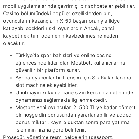
mobil uygulamalarında çevrimiçi bir sohbete erişebilirler.
Casino bölümündeki popüler özelliklerden biri,
oyuncuların kazançlarını% 50 başarı oranıyla ikiye
katlayabilecekleri riskli oyunlardır. Ancak, bahsi
kaybetmek tüm ödemenin kaybedilmesine neden
olacaktır.
Türkiye’de spor bahisleri ve online casino
eğlencesinde lider olan Mostbet, kullanıcılarına
güvenilir bir platform sunar.
Ayrıca oyuncular hızlı erişim için Sık Kullanılanlara
slot machine ekleyebilirler.
Unutmayın ki kumarhane sizin kendi hizmetlerinde
oynamanızı sağlamakla ilgilenmektedir.
Mostbet yeni oyuncular, 2. 500 TL’ye kadar cömert
bir hoşgeldin bonusundan yararlanabilir ve added
bonus miktarı, kayıt olduktan sonra para yatırma
işleminin hızına göre belirlenir.
Prosedür, yönetime resmi belgelerin (pasaport,