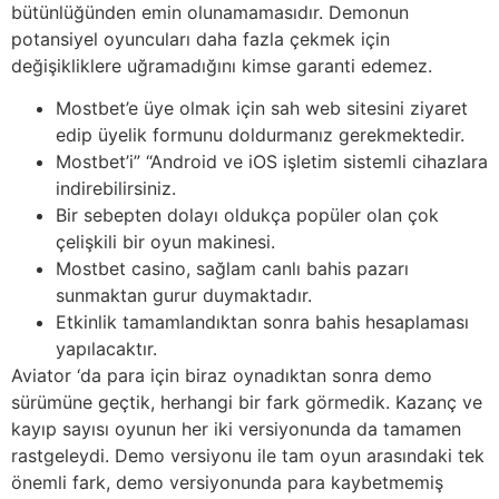
bütünlüğünden emin olunamamasıdır. Demonun
potansiyel oyuncuları daha fazla çekmek için
değişikliklere uğramadığını kimse garanti edemez.
Mostbet’e üye olmak için sah web sitesini ziyaret
edip üyelik formunu doldurmanız gerekmektedir.
Mostbet’i” “Android ve iOS işletim sistemli cihazlara
indirebilirsiniz.
Bir sebepten dolayı oldukça popüler olan çok
çelişkili bir oyun makinesi.
Mostbet casino, sağlam canlı bahis pazarı
sunmaktan gurur duymaktadır.
Etkinlik tamamlandıktan sonra bahis hesaplaması
yapılacaktır.
Aviator ‘da para için biraz oynadıktan sonra demo
sürümüne geçtik, herhangi bir fark görmedik. Kazanç ve
kayıp sayısı oyunun her iki versiyonunda da tamamen
rastgeleydi. Demo versiyonu ile tam oyun arasındaki tek
önemli fark, demo versiyonunda para kaybetmemiş