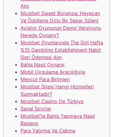
Alın
Mostbet Sweet Bonanza: Heyecan
Ve Ödüllerle Dolu Bir Şeker Şöleni
Aviator Oyununun Demo Versiyonu
Nerede Oynanır?
Mostbet Oyunlarında The Girl Hafta
%10 Gambling Establishment Nakit
Geri Ödemesi Alın
Bahis Nasıl Oynanır
Mobil Uygulama Aracılığıyla
Mevcut Para Birimleri
Mostbet Sitesi Hangi Hizmetleri
Sunmaktadır?
Mostbet Casino De Türkiye
Sanal Sporlar
Mostbet’te Bahis Yapmaya Nasıl
Başlanır
Para Yatırma Ve Çekme