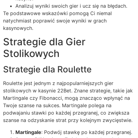
Analizuj wyniki swoich gier i ucz się na błędach.
Te podstawowe wskazówki pomogą Ci niemal
natychmiast poprawić swoje wyniki w grach
kasynowych.
Strategie dla Gier
Stolikowych
Strategie dla Roulette
Roulette jest jednym z najpopularniejszych gier
stolikowych w kasynie 22Bet. Znane strategie, takie jak
Martingale czy Fibonacci, mogą znacząco wpłynąć na
Twoje szanse na sukces. Martingale polega na
podwajaniu stawki po każdej przegranej, co zwiększa
szanse na odzyskanie strat przy kolejnym zwycięstwie.
Martingale
: Podwój stawkę po każdej przegranej.