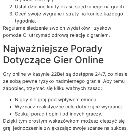
Ustal dzienne limity czasu spędzanego na grach.
Oceń swoje wygrane i straty na koniec każdego
tygodnia.
Regularne śledzenie swoich wydatków i zysków
pomoże Ci utrzymać zdrową relację z graniem.
Najważniejsze Porady
Dotyczące Gier Online
Gry online w kasynie 22Bet są dostępne 24/7, co niesie
ze sobą pewne ryzyko nadmiernego grania. Aby temu
zapobiec, trzymać się kilku ważnych zasad:
Nigdy nie graj pod wpływem emocji.
Wyznacz realistyczne cele dotyczące wygranej.
Szukaj porad i opinii od innych graczy.
Dzięki tym prostym wskazówkom możesz cieszyć się
grą, jednocześnie zwiększając swoje szanse na sukces.