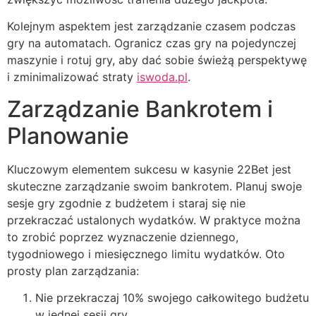
Kolejnym aspektem jest zarządzanie czasem podczas
gry na automatach. Ogranicz czas gry na pojedynczej
maszynie i rotuj gry, aby dać sobie świeżą perspektywę
i zminimalizować straty
iswoda.pl
.
Zarządzanie Bankrotem i
Planowanie
Kluczowym elementem sukcesu w kasynie 22Bet jest
skuteczne zarządzanie swoim bankrotem. Planuj swoje
sesje gry zgodnie z budżetem i staraj się nie
przekraczać ustalonych wydatków. W praktyce można
to zrobić poprzez wyznaczenie dziennego,
tygodniowego i miesięcznego limitu wydatków. Oto
prosty plan zarządzania:
Nie przekraczaj 10% swojego całkowitego budżetu
w jednej sesji gry.