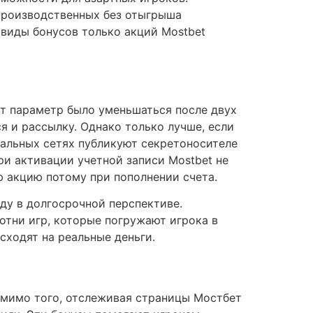
производственных без отыгрыша
виды бонусов только акций Mostbet
т параметр было уменьшаться после двух
я и рассылку. Однако только лучше, если
иальных сетях публикуют секретоносителе
и активации учетной записи Mostbet не
 акцию потому при пополнении счета.
ду в долгосрочной перспективе.
отни игр, которые погружают игрока в
сходят на реальные деньги.
омимо того, отслеживая страницы Мостбет