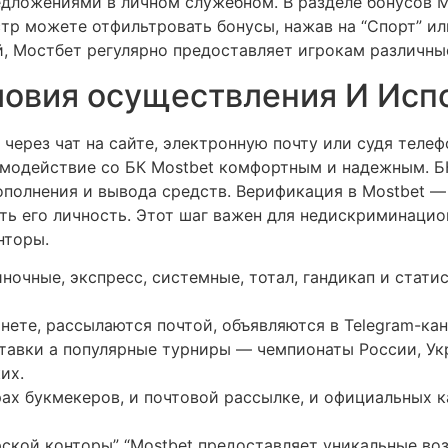
едложениями в личном служебном. В разделе бонусов 
естр можете отфильтровать бонусы, нажав на “Спорт” и
й, Мостбет регулярно предоставляет игрокам различн
ловия осуществления И Исп
через чат на сайте, электронную почту или судя теле
имодействие со БК Mostbet комфортным и надежным. Б
полнения и вывода средств. Верификация в Mostbet — 
ить его личность. Этот шаг важен для недискриминаци
нторы.
ночные, экспресс, системные, тотал, гандикап и стат
ете, рассылаются почтой, объявляются в Telegram-кан
тавки а популярные турниры — чемпионаты России, Укр
их.
ах букмекеров, и почтовой рассылке, и официальных к
ерской конторы” “Mostbet предоставляет уникальные во