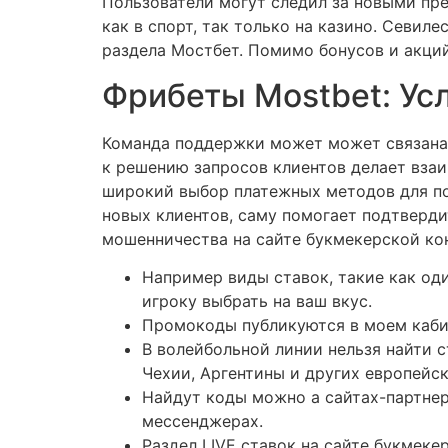
Пользователи могут следил за новыми пр
как в спорт, так только на казино. Севил
раздела Мостбет. Помимо бонусов и акци
Фрибеты Mostbet: Ус
Команда поддержки может может связана 
к решению запросов клиентов делает вза
широкий выбор платежных методов для по
новых клиентов, саму помогает подтверд
мошенничества на сайте букмекерской ко
Например виды ставок, такие как оди
игроку выбрать на ваш вкус.
Промокоды публикуются в моем кабин
В волейбольной линии нельзя найти с
Чехии, Аргентины и других европейск
Найдут коды можно а сайтах-партнер
мессенджерах.
Раздел LIVE ставок на сайте букмек