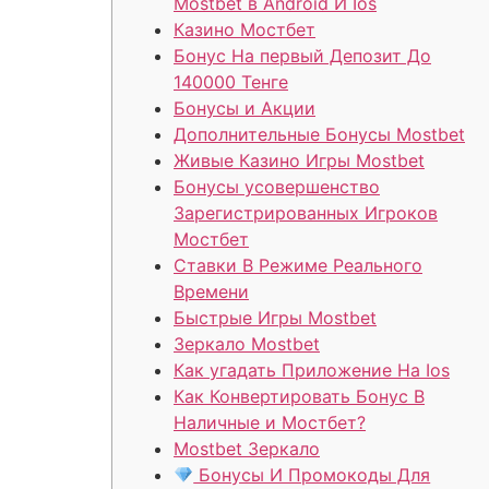
Mostbet в Android И Ios
Казино Мостбет
Бонус На первый Депозит До
140000 Тенге
Бонусы и Акции
Дополнительные Бонусы Mostbet
Живые Казино Игры Mostbet
Бонусы усовершенство
Зарегистрированных Игроков
Мостбет
Ставки В Режиме Реального
Времени
Быстрые Игры Mostbet
Зеркало Mostbet
Как угадать Приложение На Ios
Как Конвертировать Бонус В
Наличные и Мостбет?
Mostbet Зеркало
Бонусы И Промокоды Для