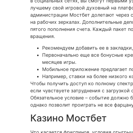
в социальных сетях, вы смогут первыми 
лучшему свой игровой духовный на платфо
администрации Мостбет долетают через с
на рабочих зеркалах. Дополнительные де
пятого пополнения счета. Каждый пакет 
вращения.
Рекомендуем добавить ее в закладки
Первоначально еще все бонусные кре
месяцев игры.
Мобильное приложение предлагает по
Например, ставки на более низкого 
Чтобы получить доступ ко полному спектру
если чувствуете затруднения с загрузкой 
Обязательное условие – событие должно 
однако позволит проиграть не все фарцану
Казино Мостбет
Что касается фриспинов, условия отыгрыш