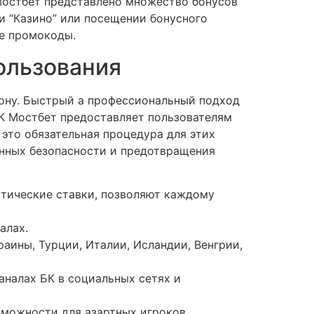
Мостбет представлено множество бонусов
ли “Казино” или посещении бонусного
ые промокоды.
ользования
фону. Быстрый а профессиональный подход
К Мостбет предоставляет пользователям
это обязательная процедура для этих
онных безопасности и предотвращения
истические ставки, позволяют каждому
алах.
аины, Турции, Италии, Исландии, Венгрии,
аналах БК в социальных сетях и
зможности для азартных игроков.