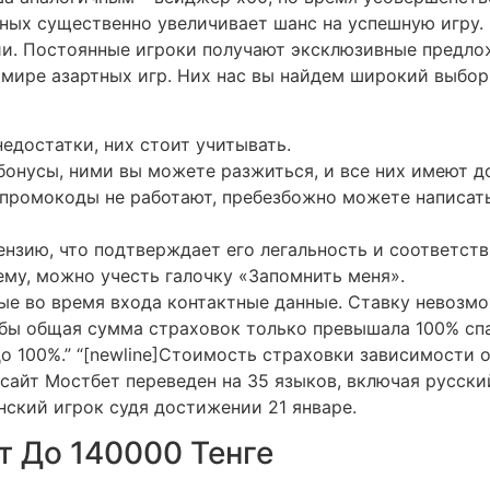
ых существенно увеличивает шанс на успешную игру. 
ии. Постоянные игроки получают эксклюзивные предло
 мире азартных игр. Них нас вы найдем широкий выбор
недостатки, них стоит учитывать.
ь бонусы, ними вы можете разжиться, и все них имеют 
 промокоды не работают, пребезбожно можете написат
нзию, что подтверждает его легальность и соответст
ему, можно учесть галочку «Запомнить меня».
ые во время входа контактные данные. Ставку невозм
тобы общая сумма страховок только превышала 100% спа
до 100%.” “[newline]Стоимость страховки зависимости 
айт Мостбет переведен на 35 языков, включая русский
ский игрок судя достижении 21 январе.
т До 140000 Тенге