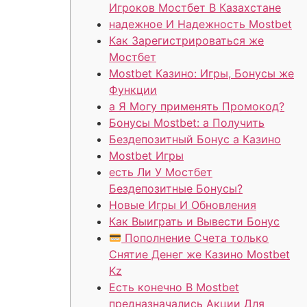
Игроков Мостбет В Казахстане
надежное И Надежность Mostbet
Как Зарегистрироваться же
Мостбет
Mostbet Казино: Игры, Бонусы же
Функции
а Я Могу применять Промокод?
Бонусы Mostbet: а Получить
Бездепозитный Бонус а Казино
Mostbet Игры
есть Ли У Мостбет
Бездепозитные Бонусы?
Новые Игры И Обновления
Как Выиграть и Вывести Бонус
Пополнение Счета только
Снятие Денег же Казино Mostbet
Kz
Есть конечно В Mostbet
предназначались Акции Для