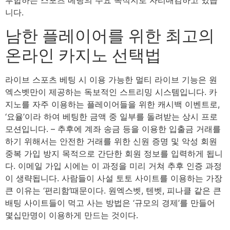
부합하는 스포츠 베팅의 주요 목적지로 자리매김하고 있습
니다.
남한 플레이어를 위한 최고의
온라인 카지노 선택법
라이브 스포츠 베팅 시 이용 가능한 멀티 라이브 기능은 원
엑스벳만이 제공하는 독보적인 스트리밍 시스템입니다. 카
지노를 자주 이용하는 플레이어들을 위한 캐시백 이벤트로,
‘요율’이라 하여 베팅한 금액 중 일부를 돌려받는 상시 프로
모션입니다. – 추후에 계좌 송금 등을 이용한 입출금 거래를
하기 위해서는 안전한 거래를 위한 신원 증명 및 악성 회원
중복 가입 방지 목적으로 간단한 회원 정보를 입력하게 됩니
다. 이메일 가입 시에는 이 과정을 미리 거쳐 추후 인증 과정
이 생략됩니다. 사람들이 사설 토토 사이트를 이용하는 가장
큰 이유는 ‘편리함’때문이다. 원엑스벳, 텐벳, 피나클 같은 큰
배팅 사이트들이 먹고 사는 방법은 ‘규모의 경제’를 만들어
몇십만명이 이용하게 만드는 것이다.