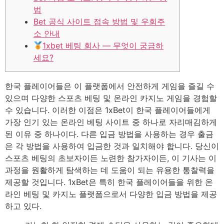
법
Bet 공식 사이트 접속 방법 및 우회주
소 안내
1xbet 베팅 회사 — 무엇이 궁금하
세요?
한국 플레이어들은 이 플랫폼에서 안전하게 게임을 즐길 수
있으며 다양한 스포츠 베팅 및 온라인 카지노 게임을 경험할
수 있습니다. 이러한 이점은 1xBet이 한국 플레이어들에게
가장 인기 있는 온라인 베팅 사이트 중 하나로 자리매김하게
된 이유 중 하나이다. 다른 입금 방법을 사용하는 경우 출금
은 각 방법을 사용하여 입금한 것과 일치해야 합니다. 당신이
스포츠 베팅의 초보자이든 노련한 참가자이든, 이 기사는 이
과정을 원활하게 탐색하는 데 도움이 되는 유용한 통찰력을
제공할 것입니다. 1xBet은 특히 한국 플레이어들을 위한 온
라인 베팅 및 카지노 플랫폼으로서 다양한 입금 방법을 제공
하고 있다.