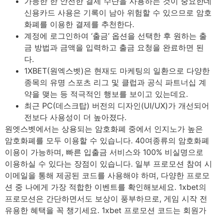
가능한 한 안전한 결제 수단을 사용하는 것이 중요한데
신용카드 사용은 기록이 남아 위험할 수 있으므로 암호
화폐를 이용한 결제를 추천한다.
계정에 로그인하여 ‘출금’ 옵션을 선택한 후 원하는 출
금 방법과 금액을 입력하고 출금 요청을 완료하면 된
다.
1XBET(원엑스벳)은 현재도 마케팅의 일환으로 다양한
종목의 유명 스포츠 리그 및 클럽과 공식 파트너십 계
약을 맺는 등 적극적인 행보를 보이고 있는데요.
최근 PC(데스크탑) 버전의 디자인(UI/UX)가 개선되어
전보다 사용성이 더 높아졌다.
원엣스벳에서는 상용되는 암호화폐 중에서 인지노가 높은
암호화폐를 모두 이용할 수 있습니다. 40여종류의 암호화폐
이용이 가능하며, 빠른 입출금 서비스와 100% 비실명으로
이용하실 수 있다는 장점이 있습니다. 일부 프로모션 참여 시
이메일을 통해 제공된 코드를 사용해야 하며, 다양한 프로모
션 중 나에게 가장 적합한 이벤트를 확인해보세요. 1xbet의
프로모션은 간단하면서도 보상이 풍부하므로, 게임 시작 전
유용한 혜택을 꼭 챙기세요. 1xbet 프로모션 코드는 회원가