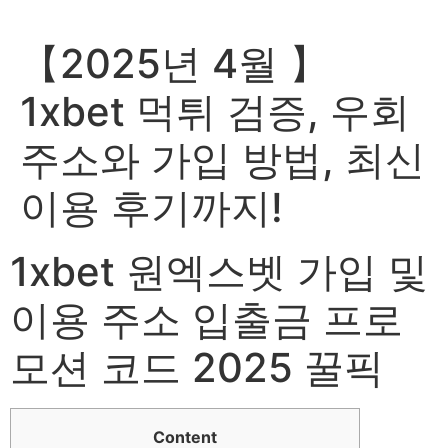
Ir
para
【2025년 4월 】
o
conteúdo
1xbet 먹튀 검증, 우회
주소와 가입 방법, 최신
이용 후기까지!
1xbet 원엑스벳 가입 및
이용 주소 입출금 프로
모션 코드 2025 꿀픽
Content