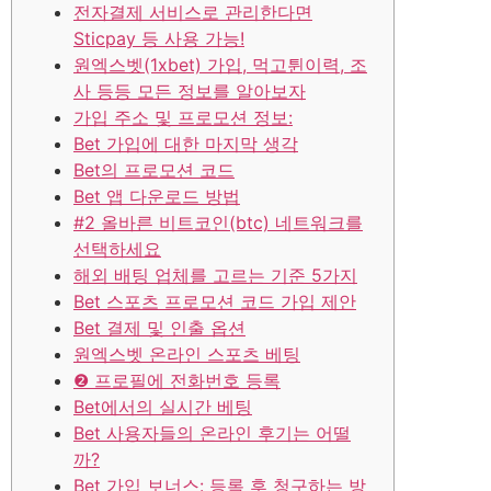
전자결제 서비스로 관리한다면
Sticpay 등 사용 가능!
원엑스벳(1xbet) 가입, 먹고튄이력, 조
사 등등 모든 정보를 알아보자
가입 주소 및 프로모션 정보:
Bet 가입에 대한 마지막 생각
Bet의 프로모션 코드
Bet 앱 다운로드 방법
#2 올바른 비트코인(btc) 네트워크를
선택하세요
해외 배팅 업체를 고르는 기준 5가지
Bet 스포츠 프로모션 코드 가입 제안
Bet 결제 및 인출 옵션
원엑스벳 온라인 스포츠 베팅
❷ 프로필에 전화번호 등록
Bet에서의 실시간 베팅
Bet 사용자들의 온라인 후기는 어떨
까?
Bet 가입 보너스: 등록 후 청구하는 방