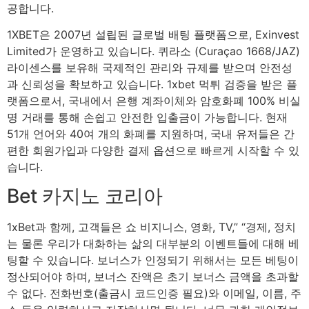
공합니다.
1XBET은 2007년 설립된 글로벌 배팅 플랫폼으로, Exinvest
Limited가 운영하고 있습니다. 퀴라소 (Curaçao 1668/JAZ)
라이센스를 보유해 국제적인 관리와 규제를 받으며 안전성
과 신뢰성을 확보하고 있습니다. 1xbet 먹튀 검증을 받은 플
랫폼으로서, 국내에서 은행 계좌이체와 암호화폐 100% 비실
명 거래를 통해 손쉽고 안전한 입출금이 가능합니다. 현재
51개 언어와 40여 개의 화폐를 지원하며, 국내 유저들은 간
편한 회원가입과 다양한 결제 옵션으로 빠르게 시작할 수 있
습니다.
Bet 카지노 코리아
1xBet과 함께, 고객들은 쇼 비지니스, 영화, TV,” “경제, 정치
는 물론 우리가 대화하는 삶의 대부분의 이벤트들에 대해 베
팅할 수 있습니다. 보너스가 인정되기 위해서는 모든 베팅이
정산되어야 하며, 보너스 잔액은 초기 보너스 금액을 초과할
수 없다. 전화번호(출금시 코드인증 필요)와 이메일, 이름, 주