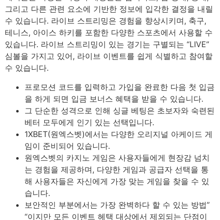
그리고 다른 관련 요소에 기반한 정보에 입각한 결정을 내릴
수 있습니다. 라이브 스트리밍은 경험을 향상시키며, 축구,
테니스, 아이스 하키를 포함한 다양한 스포츠에서 사용할 수
있습니다. 라이브 스트리밍이 있는 경기는 구별되는 “LIVE”
심볼을 가지고 있어, 라이브 이벤트를 쉽게 식별하고 참여할
수 있습니다.
프로모션 코드를 입력하고 가입을 완료한 다음 첫 입금
을 하게 되면 입금 보너스 혜택을 받을 수 있습니다.
그 단순한 성격으로 인해 싱글 베팅은 초보자와 숙련된
베터 모두에게 인기 있는 선택입니다.
1XBET(원엑스벳)에서는 다양한 오리지널 아케이드 게
임이 준비되어 있습니다.
원엑스벳의 카지노 게임은 사용자들에게 현장감 넘치
는 경험을 제공하며, 다양한 게임과 공급자 선택을 통
해 사용자들은 자신에게 가장 맞는 게임을 찾을 수 있
습니다.
보안적인 부분에서는 가장 완벽하다 할 수 있는 방법”
“이지만 모든 이벤트 헤택 대상에서 제외되는 단점이