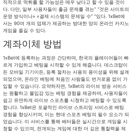
직적으로 먹튀를 할 가능성은 매우 낮다고 할 수 있을 것이
다. 다만, 일부 사용자들이 출금 문제를 겪는” “것은 사이트의
운영 방식이나» «결제 시스템의 문제일 수” “있다. 1xBet에
서는 90여 개의 업체가 제공하는 방대한 양의 온라인 카지노
게임을 즐길 수 있다.
계좌이체 방법
1xBet에 등록하는 과정은 간단하며, 한국의 플레이어들이 빠
르게 가입하고 베팅을 시작할 수 있게 해줍니다. 데스크탑이
든 모바일 기기이든, 등록 절차는 사용의 용이성을 위해 설계
되었으며, 온라인 베팅에 처음인 사람들도 번거로움 없이 가
입할 수 있습니다. 요약하자면, 1xBet의 라이브 방송 서비스
는 원활하고 몰입감 있는 베팅 경험을 제공하며, 사용자들이
쉽고 유연하게 라이브 스포츠를 시청하고 베팅할 수 있도록
합니다. 1xBet은 포괄적인 라이브 스트리밍 서비스로 베팅
경험을 향상시키며, 이는 현대 스포츠 베팅의 필수 요소가 되
었습니다. 이 서비스를 통해 베터들은 실시간으로 게임을 시
청할 수 있으며, 전개되는 게임에 대한 더 깊은 통찰력을 제