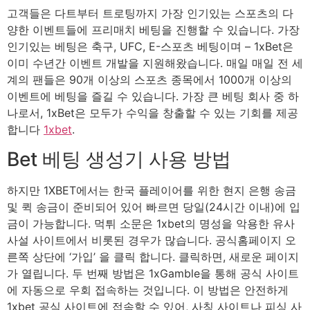
고객들은 다트부터 트로팅까지 가장 인기있는 스포츠의 다
양한 이벤트들에 프리매치 베팅을 진행할 수 있습니다. 가장
인기있는 베팅은 축구, UFC, E-스포츠 베팅이며 – 1xBet은
이미 수년간 이벤트 개발을 지원해왔습니다. 매일 매일 전 세
계의 팬들은 90개 이상의 스포츠 종목에서 1000개 이상의
이벤트에 베팅을 즐길 수 있습니다. 가장 큰 베팅 회사 중 하
나로서, 1xBet은 모두가 수익을 창출할 수 있는 기회를 제공
합니다
1xbet
.
Bet 베팅 생성기 사용 방법
하지만 1XBET에서는 한국 플레이어를 위한 현지 은행 송금
및 퀵 송금이 준비되어 있어 빠르면 당일(24시간 이내)에 입
금이 가능합니다. 먹튀 소문은 1xbet의 명성을 악용한 유사
사설 사이트에서 비롯된 경우가 많습니다. 공식홈페이지 오
른쪽 상단에 ‘가입’ 을 클릭 합니다. 클릭하면, 새로운 페이지
가 열립니다. 두 번째 방법은 1xGamble을 통해 공식 사이트
에 자동으로 우회 접속하는 것입니다. 이 방법은 안전하게
1xbet 공식 사이트에 접속할 수 있어, 사칭 사이트나 피싱 사