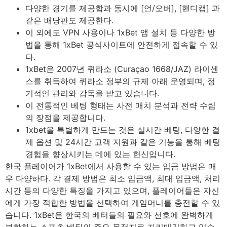
다양한 경기를 제공함과 동시에 [언/오버], [핸디캡] 과
같은 배당판도 제공한다.
이 외에도 VPN 사용이나 1xBet 앱 설치 등 다양한 방
법을 통해 1xBet 공식사이트에 안전하게 접속할 수 있
다.
1xBet은 2007년 퀴라소 (Curaçao 1668/JAZ) 라이센
스를 취득하여 퀴라소 정부의 규제 아래 운영되며, 정
기적인 관리와 감독을 받고 있습니다.
이 전통적인 베팅 형태는 사전 매치 분석과 전략 수립
의 장점을 제공합니다.
1xbet을 특별하게 만드는 것은 실시간 베팅, 다양한 결
제 옵션 및 24시간 고객 지원과 같은 기능을 통해 베팅
경험을 향상시키는 데에 있는 헌신입니다.
한국 플레이어가 1xBet에서 사용할 수 있는 입금 방법은 매
우 다양하다. 각 결제 방법은 최소 입금액, 최대 입금액, 처리
시간 등의 다양한 특징을 가지고 있으며, 플레이어들은 자신
에게 가장 적합한 방법을 선택하여 게임머니를 충전할 수 있
습니다. 1xBet은 한국의 베터들의 필요와 선호에 완벽하게