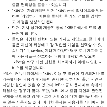
출금 편의성을 꼽을 수 있습니다.
1xBet에 가입하려면 먼저 1xBet 공식 웹사이트를 방문
하여 ‘가입하기’ 버튼을 클릭한 후 개인 정보를 입력하
고 계정을 생성하면 된다.
먼저, 기사 상단에 제공된 공식 1XBET 웹사이트를 방
문해야 합니다.
룰렛은 다양한 변형이 있는 카지노 게임으로, 플레이어
들은 자신의 취향에 가장 적합한 게임을 선택할 수 있
습니다.” “[newline]이러한 다양한 탁구 토너먼트를 통
해 사용자들은 선호하는 대회에 베팅할 수 있으며,
1xBet은 탁구 베팅 경험을 최적화하기 위해 다양한 서
비스를 제공합니다.
온라인 커뮤니티에서는 1xBet 이용 후 출금이 지연되거나 불
가능했다는 내용의 후기들이 존재한다. 하지만 출금 지연은
다양한 원인이 있을 수 있으며 1xBet 공식 웹사이트 측에서
해결하는 경우가 많다. 또한, 1xBet에서 출금 지연과 관련된
문제를 경험하고 있거나 고객 서비스에 대한 불만을 나타내
는 일부 사용자도 있다. 이러한 문제는 사용자들 사이에서 논