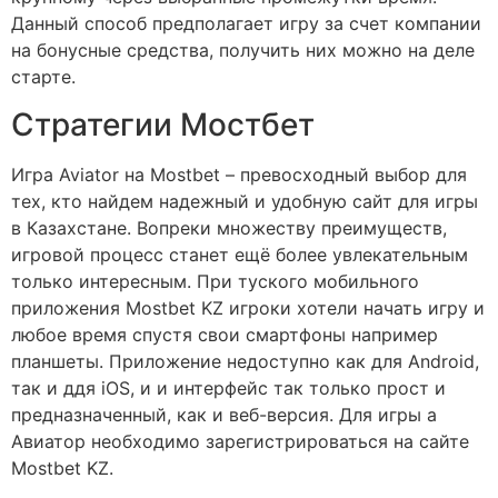
Данный способ предполагает игру за счет компании
на бонусные средства, получить них можно на деле
старте.
Стратегии Мостбет
Игра Aviator на Mostbet – превосходный выбор для
тех, кто найдем надежный и удобную сайт для игры
в Казахстане. Вопреки множеству преимуществ,
игровой процесс станет ещё более увлекательным
только интересным. При туского мобильного
приложения Mostbet KZ игроки хотели начать игру и
любое время спустя свои смартфоны например
планшеты. Приложение недоступно как для Android,
так и ддя iOS, и и интерфейс так только прост и
предназначенный, как и веб-версия. Для игры а
Авиатор необходимо зарегистрироваться на сайте
Mostbet KZ.