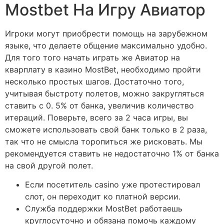
Mostbet На Игру Авиатор
Игроки могут приобрести помощь на зарубежном
языке, что делаете общение максимально удобно.
Для того того начать играть же Авиатор на
кварплату в казино MostBet, необходимо пройти
несколько простых шагов. Достаточно того,
учитывая быстроту полетов, можно закругляться
ставить с 0. 5% от банка, увеличив количество
итераций. Поверьте, всего за 2 часа игры, вы
сможете использовать свой банк только в 2 раза,
так что не смысла торопиться же рисковать. Мы
рекомендуется ставить не недостаточно 1% от банка
на свой другой полет.
Если посетитель casino уже протестировал
слот, он переходит ко платной версии.
Служба поддержки MostBet работаешь
круглосуточно и обязана помочь каждому