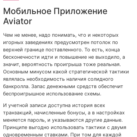
Мобильное Приложение
Aviator
Чем не менее, надо понимать, что и некоторых
игорных заведениях предусмотрен потолок по
верхней границе поставленного. То есть, конца
бесконечности идти и повышение не выходило, а
значит, вероятность проигрыша тоже реальная.
Основным минусом какой стратегической тактики
являлась необходимость наличия солидного
банкролла. Запас денежными средств обеспечит
беспроигрышное использование схемы.
И учетной записи доступна история всех
транзакций, начисленные бонусы, а в настройках
меняется пароль, и указываются другие данные.
Принципе выгодно использовать тактики с двумя
одновременным ставками. При том для каждой