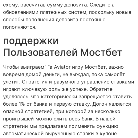
схему, рассчитав сумму депозита. Следите а
обновлениями платежных систем, поскольку новые
способы пополнения депозита постоянно
пополняются.
поддержки
Пользователей Мостбет
Чтобы выиграем” “а Aviator игру Мостбет, важно
вовремя домой деньги, не выждал, пока самолёт
улетит. Стратегия и разумного управление ставками
играют ключевую роль же успехе. Обратите
уделялось, что категорически запрещается ставить
более 1% от банка и первую ставку. Догон является
опасной стратегией, при которой за несколько
проигрышей можно слить весь банк. В нашей
стратегии мы предлагаем применять функцию
автоматической вырученную ставки в купоне