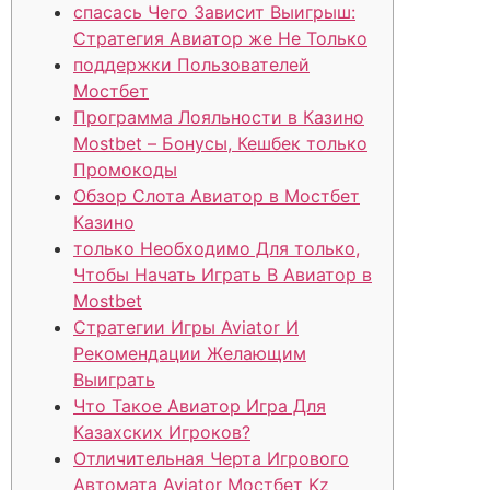
спасась Чего Зависит Выигрыш:
Стратегия Авиатор же Не Только
поддержки Пользователей
Мостбет
Программа Лояльности в Казино
Mostbet – Бонусы, Кешбек только
Промокоды
Обзор Слота Авиатор в Мостбет
Казино
только Необходимо Для только,
Чтобы Начать Играть В Авиатор в
Mostbet
Стратегии Игры Aviator И
Рекомендации Желающим
Выиграть
Что Такое Авиатор Игра Для
Казахских Игроков?
Отличительная Черта Игрового
Автомата Aviator Мостбет Kz