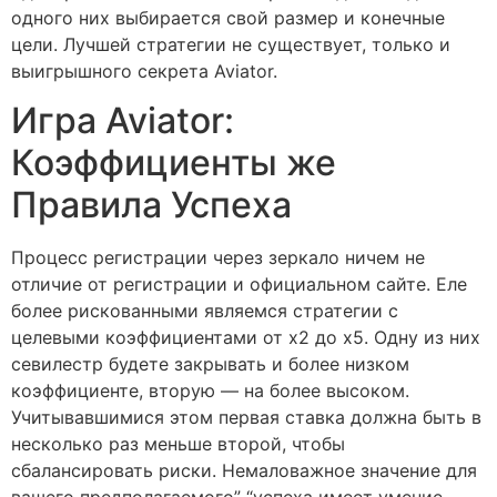
одного них выбирается свой размер и конечные
цели. Лучшей стратегии не существует, только и
выигрышного секрета Aviator.
Игра Aviator:
Коэффициенты же
Правила Успеха
Процесс регистрации через зеркало ничем не
отличие от регистрации и официальном сайте. Еле
более рискованными являемся стратегии с
целевыми коэффициентами от х2 до х5. Одну из них
севилестр будете закрывать и более низком
коэффициенте, вторую — на более высоком.
Учитывавшимися этом первая ставка должна быть в
несколько раз меньше второй, чтобы
сбалансировать риски. Немаловажное значение для