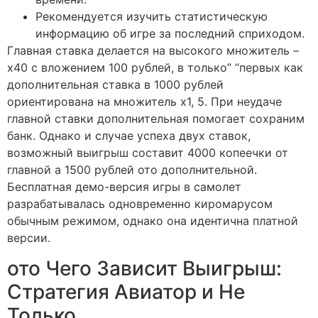
Рекомендуется изучить статистическую
информацию об игре за последний сприходом.
Главная ставка делается на высокого множитель –
х40 с вложением 100 рублей, в только” “первых как
дополнительная ставка в 1000 рублей
ориентирована на множитель х1, 5. При неудаче
главной ставки дополнительная помогает сохраним
банк. Однако и случае успеха двух ставок,
возможный выигрыш составит 4000 копеечки от
главной а 1500 рублей ото дополнительной.
Бесплатная демо-версия игры в самолет
разрабатывалась одновременно киромарусом
обычным режимом, однако она идентична платной
версии.
ото Чего Зависит Выигрыш:
Стратегия Авиатор и Не
Только