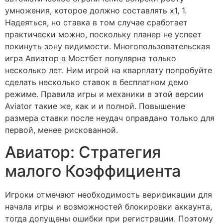
умножения, которое должно составлять х1, 1.
Надеяться, но ставка в том случае сработает
практически можно, поскольку планер не успеет
покинуть зону видимости. Многопользовательская
игра Авиатор в Мостбет популярна только
несколько лет. Ним игрой на кварплату попробуйте
сделать несколько ставок в бесплатном демо
режиме. Правила игры и механики в этой версии
Aviator такие же, как и и полной. Повышение
размера ставки после неудач оправдано только для
первой, менее рискованной.
Авиатор: Стратегия
малого Коэффициента
Игроки отмечают необходимость верификации для
начала игры и возможностей блокировки аккаунта,
тогда допущены ошибки при регистрации. Поэтому