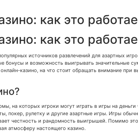
зино: как это работае
зино: как это работае
опулярных источников развлечений для азартных игро
е бонусы и возможность выигрывать значительные сум
 онлайн-казино, на что стоит обращать внимание при 
ино?
мы, на которых игроки могут играть в игры на деньги 
ты, покер, рулетку и другие азартные игры. Игры обыч
вает честность и рандомность выигрышей. Помимо это
вая атмосферу настоящего казино.