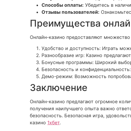
Способы оплаты:
Убедитесь в наличи
Отзывы пользователей:
Ознакомьтесь
Преимущества онлай
Онлайн-казино предоставляют множество 
Удобство и доступность: Играть мож
Разнообразие игр: Казино предлагают
Бонусные программы: Широкий выбор 
Безопасность и конфиденциальность
Демо-режим: Возможность попробоват
Заключение
Онлайн-казино предлагают огромное колич
получения наилучшего опыта важно ответ
безопасность. Безопасная игра, удовольс
казино
1хбет
.