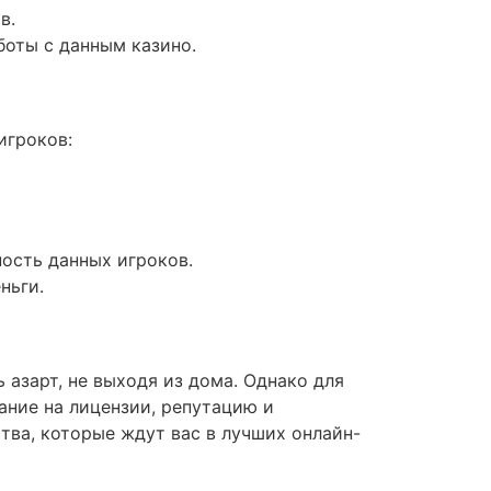
в.
боты с данным казино.
игроков:
ость данных игроков.
ньги.
азарт, не выходя из дома. Однако для
ание на лицензии, репутацию и
тва, которые ждут вас в лучших онлайн-