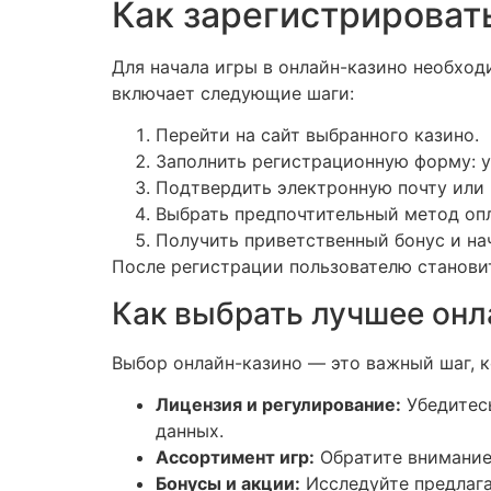
Как зарегистрировать
Для начала игры в онлайн-казино необход
включает следующие шаги:
Перейти на сайт выбранного казино.
Заполнить регистрационную форму: ук
Подтвердить электронную почту или 
Выбрать предпочтительный метод опл
Получить приветственный бонус и нач
После регистрации пользователю становит
Как выбрать лучшее онл
Выбор онлайн-казино — это важный шаг, 
Лицензия и регулирование:
Убедитесь
данных.
Ассортимент игр:
Обратите внимание 
Бонусы и акции:
Исследуйте предлага