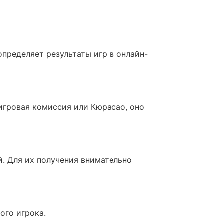
пределяет результаты игр в онлайн-
игровая комиссия или Кюрасао, оно
. Для их получения внимательно
ого игрока.