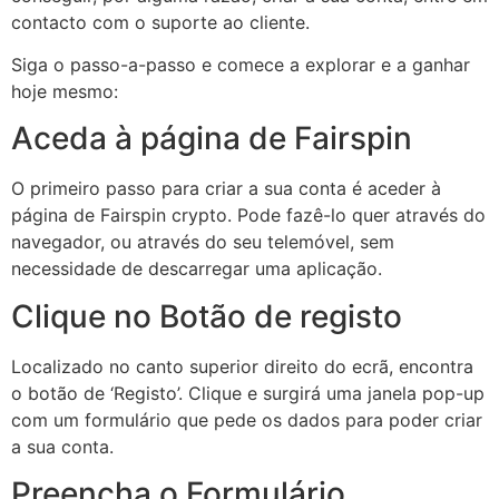
contacto com o suporte ao cliente.
Siga o passo-a-passo e comece a explorar e a ganhar
hoje mesmo:
Aceda à página de Fairspin
O primeiro passo para criar a sua conta é aceder à
página de Fairspin crypto. Pode fazê-lo quer através do
navegador, ou através do seu telemóvel, sem
necessidade de descarregar uma aplicação.
Clique no Botão de registo
Localizado no canto superior direito do ecrã, encontra
o botão de ‘Registo’. Clique e surgirá uma janela pop-up
com um formulário que pede os dados para poder criar
a sua conta.
Preencha o Formulário