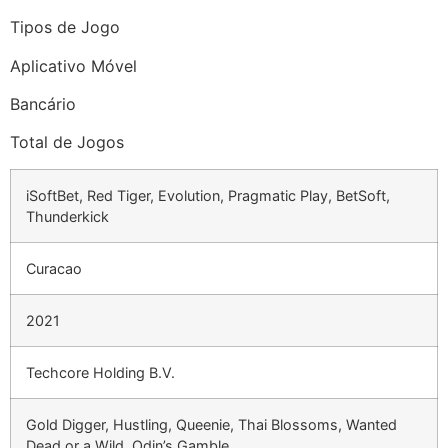
Tipos de Jogo
Aplicativo Móvel
Bancário
Total de Jogos
iSoftBet, Red Tiger, Evolution, Pragmatic Play, BetSoft,
Thunderkick
Curacao
2021
Techcore Holding B.V.
Gold Digger, Hustling, Queenie, Thai Blossoms, Wanted
Dead or a Wild, Odin’s Gamble