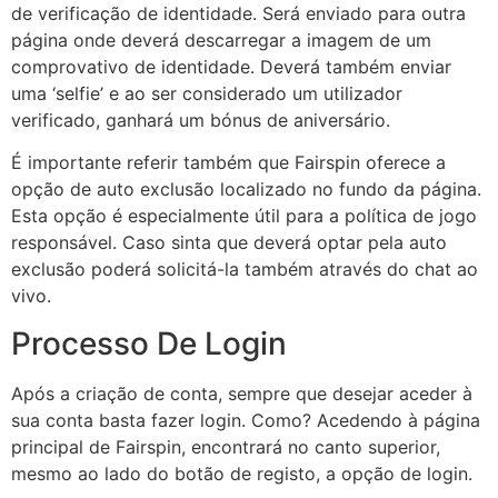
de verificação de identidade. Será enviado para outra
página onde deverá descarregar a imagem de um
comprovativo de identidade. Deverá também enviar
uma ‘selfie’ e ao ser considerado um utilizador
verificado, ganhará um bónus de aniversário.
É importante referir também que Fairspin oferece a
opção de auto exclusão localizado no fundo da página.
Esta opção é especialmente útil para a política de jogo
responsável. Caso sinta que deverá optar pela auto
exclusão poderá solicitá-la também através do chat ao
vivo.
Processo De Login
Após a criação de conta, sempre que desejar aceder à
sua conta basta fazer login. Como? Acedendo à página
principal de Fairspin, encontrará no canto superior,
mesmo ao lado do botão de registo, a opção de login.