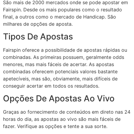
São mais de 2000 mercados onde se pode apostar em
Fairspin. Desde os mais populares como o resultado
final, a outros como o mercado de Handicap. São
milhares de opções de aposta.
Tipos De Apostas
Fairspin oferece a possibilidade de apostas rápidas ou
combinadas. As primeiras possuem, geralmente odds
menores, mas mais fáceis de acertar. As apostas
combinadas oferecem potenciais valores bastante
apetecíveis, mas são, obviamente, mais difíceis de
conseguir acertar em todos os resultados.
Opções De Apostas Ao Vivo
Graças ao fornecimento de conteúdos em direto nas 24
horas do dia, as apostas ao vivo são mais fáceis de
fazer. Verifique as opções e tente a sua sorte.