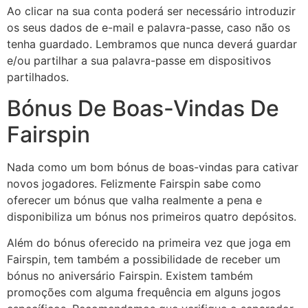
Ao clicar na sua conta poderá ser necessário introduzir
os seus dados de e-mail e palavra-passe, caso não os
tenha guardado. Lembramos que nunca deverá guardar
e/ou partilhar a sua palavra-passe em dispositivos
partilhados.
Bónus De Boas-Vindas De
Fairspin
Nada como um bom bónus de boas-vindas para cativar
novos jogadores. Felizmente Fairspin sabe como
oferecer um bónus que valha realmente a pena e
disponibiliza um bónus nos primeiros quatro depósitos.
Além do bónus oferecido na primeira vez que joga em
Fairspin, tem também a possibilidade de receber um
bónus no aniversário Fairspin. Existem também
promoções com alguma frequência em alguns jogos