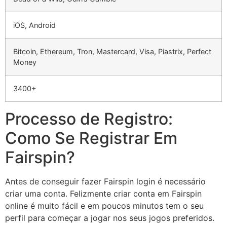
iOS, Android
Bitcoin, Ethereum, Tron, Mastercard, Visa, Piastrix, Perfect
Money
3400+
Processo de Registro:
Como Se Registrar Em
Fairspin?
Antes de conseguir fazer Fairspin login é necessário
criar uma conta. Felizmente criar conta em Fairspin
online é muito fácil e em poucos minutos tem o seu
perfil para começar a jogar nos seus jogos preferidos.