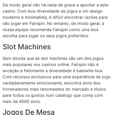
De modo geral não há nada de grave a apontar a este
casino. Com boa diversidade de jogos e um design
moderno e minimalista, é difícil encontrar razões para
não jogar em Fairspin. No entanto, de modo geral, a
nossa equipa recomenda Fairspin como uma boa
escolha para jogar os seus jogos preferidos.
Slot Machines
Sem dúvida que as slot machines são um dos jogos
mais populares nos casinos online. Fairspin não é
exceção e felizmente a diversidade é bastante boa.
Com recursos exclusivos para uma experiência de jogo
verdadeiramente emocionante, encontra slots dos
fornecedores mais renomeados do mercado e títulos
para todos os gostos num catalogo que conta com
mais de 4000 slots.
Jogos De Mesa