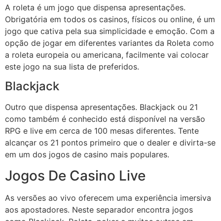
A roleta é um jogo que dispensa apresentações.
Obrigatória em todos os casinos, físicos ou online, é um
jogo que cativa pela sua simplicidade e emoção. Com a
opção de jogar em diferentes variantes da Roleta como
a roleta europeia ou americana, facilmente vai colocar
este jogo na sua lista de preferidos.
Blackjack
Outro que dispensa apresentações. Blackjack ou 21
como também é conhecido está disponível na versão
RPG e live em cerca de 100 mesas diferentes. Tente
alcançar os 21 pontos primeiro que o dealer e divirta-se
em um dos jogos de casino mais populares.
Jogos De Casino Live
As versões ao vivo oferecem uma experiência imersiva
aos apostadores. Neste separador encontra jogos