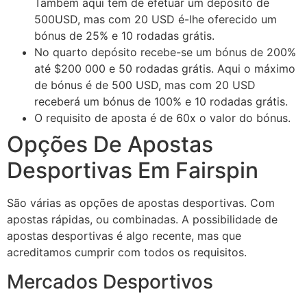
Também aqui tem de efetuar um depósito de
500USD, mas com 20 USD é-lhe oferecido um
bónus de 25% e 10 rodadas grátis.
No quarto depósito recebe-se um bónus de 200%
até $200 000 e 50 rodadas grátis. Aqui o máximo
de bónus é de 500 USD, mas com 20 USD
receberá um bónus de 100% e 10 rodadas grátis.
O requisito de aposta é de 60x o valor do bónus.
Opções De Apostas
Desportivas Em Fairspin
São várias as opções de apostas desportivas. Com
apostas rápidas, ou combinadas. A possibilidade de
apostas desportivas é algo recente, mas que
acreditamos cumprir com todos os requisitos.
Mercados Desportivos