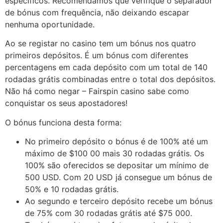
específicos. Recomendamos que verifique o separador
de bónus com frequência, não deixando escapar
nenhuma oportunidade.
Ao se registar no casino tem um bónus nos quatro
primeiros depósitos. É um bónus com diferentes
percentagens em cada depósito com um total de 140
rodadas grátis combinadas entre o total dos depósitos.
Não há como negar – Fairspin casino sabe como
conquistar os seus apostadores!
O bónus funciona desta forma:
No primeiro depósito o bónus é de 100% até um
máximo de $100 00 mais 30 rodadas grátis. Os
100% são oferecidos se depositar um mínimo de
500 USD. Com 20 USD já consegue um bónus de
50% e 10 rodadas grátis.
Ao segundo e terceiro depósito recebe um bónus
de 75% com 30 rodadas grátis até $75 000.