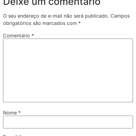
Deixe um comentário
O seu endereço de e-mail não será publicado.
Campos
obrigatórios são marcados com
*
Comentário
*
Nome
*