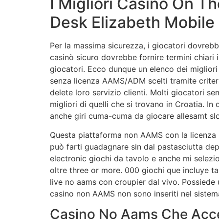
I Migliori Casino On The
Desk Elizabeth Mobile
Per la massima sicurezza, i giocatori dovrebbe
casinò sicuro dovrebbe fornire termini chiari i
giocatori. Ecco dunque un elenco dei migliori c
senza licenza AAMS/ADM scelti tramite criteri 
delete loro servizio clienti. Molti giocatori 
migliori di quelli che si trovano in Croatia. 
anche giri cuma-cuma da giocare allesamt slo
Questa piattaforma non AAMS con la licenza r
può farti guadagnare sin dal pastasciutta dep
electronic giochi da tavolo e anche mi selezi
oltre three or more. 000 giochi que incluye ta
live no aams con croupier dal vivo. Possiede u
casino non AAMS non sono inseriti nel sistema
Casino No Aams Che Acce