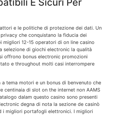
atibili E Sicuri Per
tori e le politiche di protezione dei dati. Un
a privacy che conquistano la fiducia dei
i migliori 12-15 operatori di on line casino
 selezione di giochi electronic la qualità
essi offrono bonus electronic promozioni
sitato e throughout molti casi interrompere
a a tema motori e un bonus di benvenuto che
e centinaia di slot on the internet non AAMS
 catalogo dalam questo casino sono presenti
electronic degna di nota la sezione de casinò
migliori portafogli elettronici. I migliori