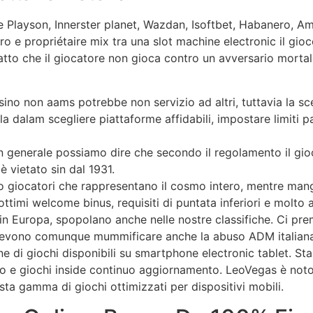
 Playson, Innerster planet, Wazdan, Isoftbet, Habanero, Am
ero e propriétaire mix tra una slot machine electronic il gi
 fatto che il giocatore non gioca contro un avversario morta
sino non aams potrebbe non servizio ad altri, tuttavia la sc
a dalam scegliere piattaforme affidabili, impostare limiti 
in generale possiamo dire che secondo il regolamento il gioc
è vietato sin dal 1931.
o giocatori che rappresentano il cosmo intero, mentre man
ottimi welcome binus, requisiti di puntata inferiori e molto
g in Europa, spopolano anche nelle nostre classifiche. Ci pr
ali devono comunque mummificare anche la abuso ADM italiana
one di giochi disponibili su smartphone electronic tablet. 
ro e giochi inside continuo aggiornamento. LeoVegas è noto
sta gamma di giochi ottimizzati per dispositivi mobili.