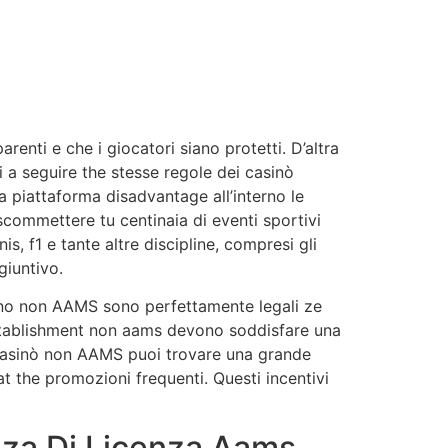
enti e che i giocatori siano protetti. D’altra
i a seguire the stesse regole dei casinò
 piattaforma disadvantage all’interno le
commettere tu centinaia di eventi sportivi
nis, f1 e tante altre discipline, compresi gli
iuntivo.
asino non AAMS sono perfettamente legali ze
establishment non aams devono soddisfare una
ei casinò non AAMS puoi trovare una grande
t the promozioni frequenti. Questi incentivi
nza Di Licenza Aams