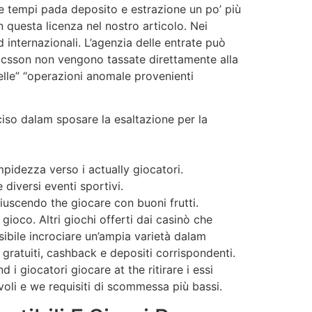
e tempi pada deposito e estrazione un po’ più
 questa licenza nel nostro articolo. Nei
 internazionali. L’agenzia delle entrate può
ricsson non vengono tassate direttamente alla
delle” “operazioni anomale provenienti
eciso dalam sposare la esaltazione per la
pidezza verso i actually giocatori.
iversi eventi sportivi.
iuscendo the giocare con buoni frutti.
gioco. Altri giochi offerti dai casinò che
ssibile incrociare un’ampia varietà dalam
 gratuiti, cashback e depositi corrispondenti.
 giocatori giocare at the ritirare i essi
voli e we requisiti di scommessa più bassi.