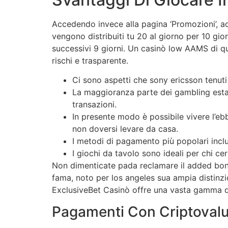
Accedendo invece alla pagina ‘Promozioni’, acc
vengono distribuiti tu 20 al giorno per 10 gior
successivi 9 giorni. Un casinò low AAMS di qua
rischi e trasparente.
Ci sono aspetti che sony ericsson tenuti
La maggioranza parte dei gambling establ
transazioni.
In presente modo è possibile vivere l’ebb
non doversi levare da casa.
I metodi di pagamento più popolari includ
I giochi da tavolo sono ideali per chi cer
Non dimenticate pada reclamare il added bonu
fama, noto per los angeles sua ampia distinzio
ExclusiveBet Casinò offre una vasta gamma di
Pagamenti Con Criptovalu