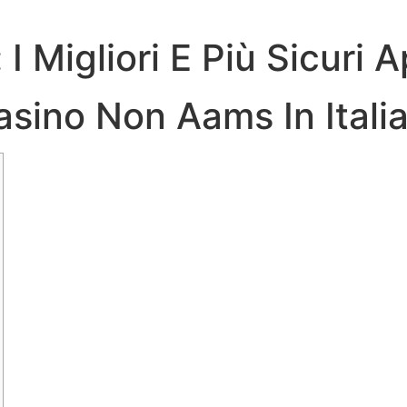
 Migliori E Più Sicuri A
Casino Non Aams In Itali