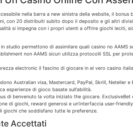
essibile nella barra a new sinistra della website, il bonus
ni, con 20 distribuiti subito dopo il deposito e gli altri div
lità si impegna con i propri utenti a offrire giochi leciti, 
 in studio permettono di assimilare quali casino no AAMS son
ishment non AAMS sicuri utilizza protocolli SSL per protegg
rezza electronic il fascino di giocare in el vero casino ita
ono Australian visa, Mastercard, PayPal, Skrill, Neteller e 
ca esperienze di gioco basate sull’abilità.
s di benvenuto la volta iniziato the giocare. ExclusiveBet
ne di giochi, reward generosi e un’interfaccia user-friendly
 giochi che soddisfano tutte le preferenze.
te Accettati