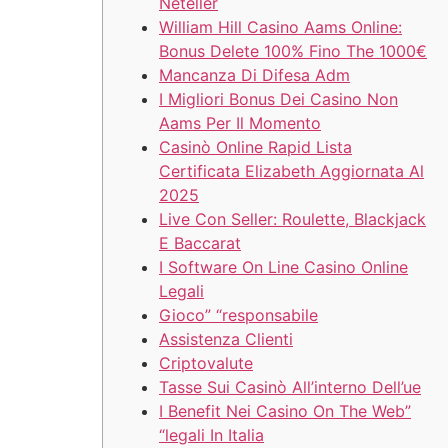
Neteller
William Hill Casino Aams Online:
Bonus Delete 100% Fino The 1000€
Mancanza Di Difesa Adm
I Migliori Bonus Dei Casino Non
Aams Per Il Momento
Casinò Online Rapid Lista
Certificata Elizabeth Aggiornata Al
2025
Live Con Seller: Roulette, Blackjack
E Baccarat
I Software On Line Casino Online
Legali
Gioco” “responsabile
Assistenza Clienti
Criptovalute
Tasse Sui Casinò All’interno Dell’ue
I Benefit Nei Casino On The Web”
“legali In Italia