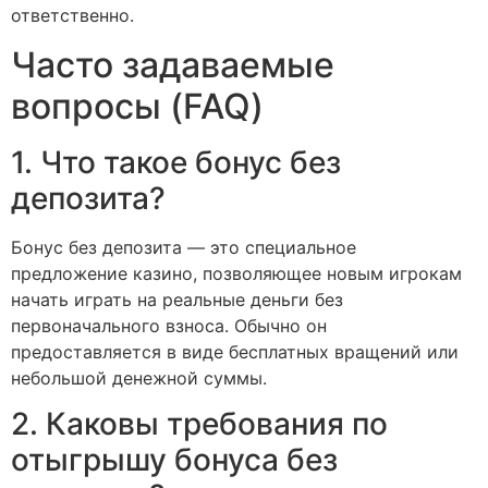
ответственно.
Часто задаваемые
вопросы (FAQ)
1. Что такое бонус без
депозита?
Бонус без депозита — это специальное
предложение казино, позволяющее новым игрокам
начать играть на реальные деньги без
первоначального взноса. Обычно он
предоставляется в виде бесплатных вращений или
небольшой денежной суммы.
2. Каковы требования по
отыгрышу бонуса без