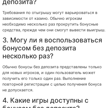
депозита?
Требования по отыгрышу могут варьироваться в
зависимости от казино. Обычно игрокам
необходимо несколько раз прокрутить бонусные
средства, прежде чем они смогут вывести выигрыш.
3. Могу ли я воспользоваться
бонусом без депозита
несколько раз?
Обычно бонусы без депозита представлены только
для новых игроков, и один пользователь может
получить его только один раз. Выполнение
повторной регистрации с целью получения бонуса
не допускается.
4. Какие игры доступны с