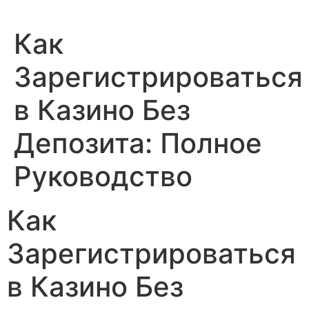
Ir
para
Как
o
conteúdo
Зарегистрироваться
в Казино Без
Депозита: Полное
Руководство
Как
Зарегистрироваться
в Казино Без