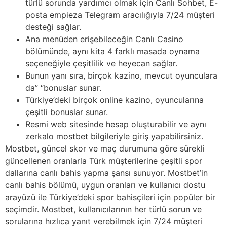
türlü sorunda yardımcı olmak için Canlı Sohbet, E-
posta empieza Telegram aracılığıyla 7/24 müşteri
desteği sağlar.
Ana menüden erişebileceğin Canlı Casino
bölümünde, aynı kita 4 farklı masada oynama
seçeneğiyle çeşitlilik ve heyecan sağlar.
Bunun yanı sıra, birçok kazino, mevcut oyunculara
da” “bonuslar sunar.
Türkiye’deki birçok online kazino, oyuncularına
çeşitli bonuslar sunar.
Resmi web sitesinde hesap oluşturabilir ve aynı
zerkalo mostbet bilgileriyle giriş yapabilirsiniz.
Mostbet, güncel skor ve maç durumuna göre sürekli
güncellenen oranlarla Türk müşterilerine çeşitli spor
dallarına canlı bahis yapma şansı sunuyor. Mostbet’in
canlı bahis bölümü, uygun oranları ve kullanıcı dostu
arayüzü ile Türkiye’deki spor bahisçileri için popüler bir
seçimdir. Mostbet, kullanıcılarının her türlü sorun ve
sorularına hızlıca yanıt verebilmek için 7/24 müşteri