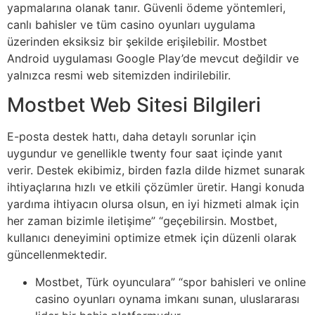
yapmalarına olanak tanır. Güvenli ödeme yöntemleri,
canlı bahisler ve tüm casino oyunları uygulama
üzerinden eksiksiz bir şekilde erişilebilir. Mostbet
Android uygulaması Google Play’de mevcut değildir ve
yalnızca resmi web sitemizden indirilebilir.
Mostbet Web Sitesi Bilgileri
E-posta destek hattı, daha detaylı sorunlar için
uygundur ve genellikle twenty four saat içinde yanıt
verir. Destek ekibimiz, birden fazla dilde hizmet sunarak
ihtiyaçlarına hızlı ve etkili çözümler üretir. Hangi konuda
yardıma ihtiyacın olursa olsun, en iyi hizmeti almak için
her zaman bizimle iletişime” “geçebilirsin. Mostbet,
kullanıcı deneyimini optimize etmek için düzenli olarak
güncellenmektedir.
Mostbet, Türk oyunculara” “spor bahisleri ve online
casino oyunları oynama imkanı sunan, uluslararası