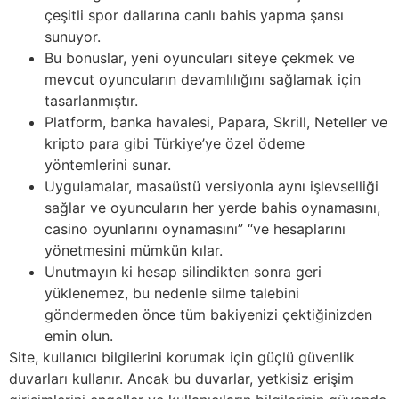
çeşitli spor dallarına canlı bahis yapma şansı
sunuyor.
Bu bonuslar, yeni oyuncuları siteye çekmek ve
mevcut oyuncuların devamlılığını sağlamak için
tasarlanmıştır.
Platform, banka havalesi, Papara, Skrill, Neteller ve
kripto para gibi Türkiye’ye özel ödeme
yöntemlerini sunar.
Uygulamalar, masaüstü versiyonla aynı işlevselliği
sağlar ve oyuncuların her yerde bahis oynamasını,
casino oyunlarını oynamasını” “ve hesaplarını
yönetmesini mümkün kılar.
Unutmayın ki hesap silindikten sonra geri
yüklenemez, bu nedenle silme talebini
göndermeden önce tüm bakiyenizi çektiğinizden
emin olun.
Site, kullanıcı bilgilerini korumak için güçlü güvenlik
duvarları kullanır. Ancak bu duvarlar, yetkisiz erişim