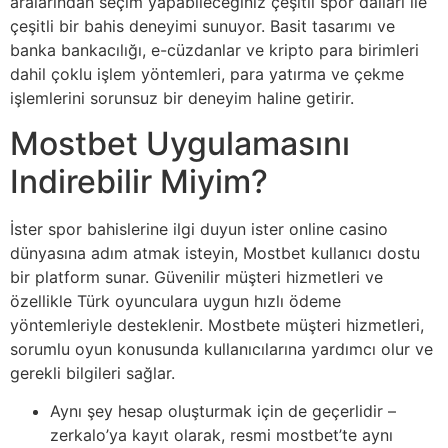
aralarından seçim yapabileceğiniz çeşitli spor dalları ile
çeşitli bir bahis deneyimi sunuyor. Basit tasarımı ve
banka bankacılığı, e-cüzdanlar ve kripto para birimleri
dahil çoklu işlem yöntemleri, para yatırma ve çekme
işlemlerini sorunsuz bir deneyim haline getirir.
Mostbet Uygulamasını
Indirebilir Miyim?
İster spor bahislerine ilgi duyun ister online casino
dünyasına adım atmak isteyin, Mostbet kullanıcı dostu
bir platform sunar. Güvenilir müşteri hizmetleri ve
özellikle Türk oyunculara uygun hızlı ödeme
yöntemleriyle desteklenir. Mostbete müşteri hizmetleri,
sorumlu oyun konusunda kullanıcılarına yardımcı olur ve
gerekli bilgileri sağlar.
Aynı şey hesap oluşturmak için de geçerlidir –
zerkalo’ya kayıt olarak, resmi mostbet’te aynı