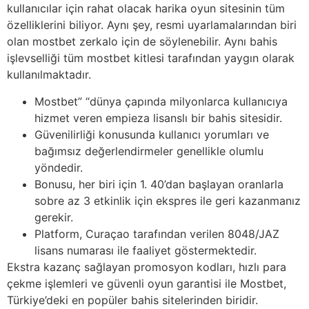
kullanıcılar için rahat olacak harika oyun sitesinin tüm
özelliklerini biliyor. Aynı şey, resmi uyarlamalarından biri
olan mostbet zerkalo için de söylenebilir. Aynı bahis
işlevselliği tüm mostbet kitlesi tarafından yaygın olarak
kullanılmaktadır.
Mostbet” “dünya çapında milyonlarca kullanıcıya
hizmet veren empieza lisanslı bir bahis sitesidir.
Güvenilirliği konusunda kullanıcı yorumları ve
bağımsız değerlendirmeler genellikle olumlu
yöndedir.
Bonusu, her biri için 1. 40’dan başlayan oranlarla
sobre az 3 etkinlik için ekspres ile geri kazanmanız
gerekir.
Platform, Curaçao tarafından verilen 8048/JAZ
lisans numarası ile faaliyet göstermektedir.
Ekstra kazanç sağlayan promosyon kodları, hızlı para
çekme işlemleri ve güvenli oyun garantisi ile Mostbet,
Türkiye’deki en popüler bahis sitelerinden biridir.