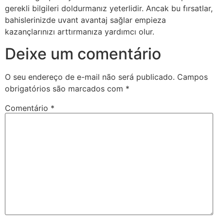
gerekli bilgileri doldurmanız yeterlidir. Ancak bu fırsatlar,
bahislerinizde uvant avantaj sağlar empieza
kazançlarınızı arttırmanıza yardımcı olur.
Deixe um comentário
O seu endereço de e-mail não será publicado.
Campos
obrigatórios são marcados com
*
Comentário
*