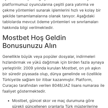
platformumuz oyuncularına çeşitli para yatırma ve
çekme yöntemleri sunarak işlemlerini hızlı ve kolay bir
şekilde tamamlamalarına olanak tanıyor. Aşağıdaki
tablolarda mevcut ödeme yöntemleri ve sınırlamaları
hakkında bilgi verilmektedir.
Mostbet Hoş Geldin
Bonusunuzu Alın
Genellikle büyük veya popüler dosyalar, indirmeleri
hızlandırmak ve yükü dağıtmak için birden fazla aynaya
yerleştirilir. 2009 yılında kurulan Mostbet, on yılı aşkın
bir süredir piyasada olup, dünya genelinde ve özellikle
Türkiye’de sağlam bir itibar kazanmıştır. Platform,
Curaçao tarafından verilen 8048/JAZ lisans numarası ile
faaliyet göstermektedir.
Mostbet, güncel skor ve maç durumuna göre
sürekli güncellenen oranlarla Türk müşterilerine