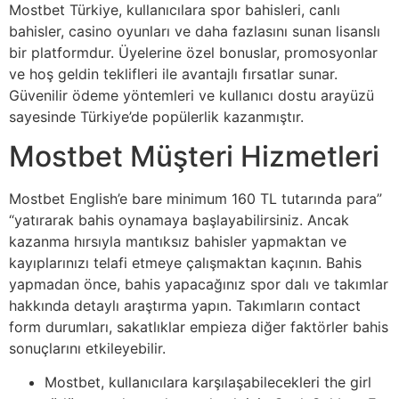
Mostbet Türkiye, kullanıcılara spor bahisleri, canlı
bahisler, casino oyunları ve daha fazlasını sunan lisanslı
bir platformdur. Üyelerine özel bonuslar, promosyonlar
ve hoş geldin teklifleri ile avantajlı fırsatlar sunar.
Güvenilir ödeme yöntemleri ve kullanıcı dostu arayüzü
sayesinde Türkiye’de popülerlik kazanmıştır.
Mostbet Müşteri Hizmetleri
Mostbet English’e bare minimum 160 TL tutarında para”
“yatırarak bahis oynamaya başlayabilirsiniz. Ancak
kazanma hırsıyla mantıksız bahisler yapmaktan ve
kayıplarınızı telafi etmeye çalışmaktan kaçının. Bahis
yapmadan önce, bahis yapacağınız spor dalı ve takımlar
hakkında detaylı araştırma yapın. Takımların contact
form durumları, sakatlıklar empieza diğer faktörler bahis
sonuçlarını etkileyebilir.
Mostbet, kullanıcılara karşılaşabilecekleri the girl