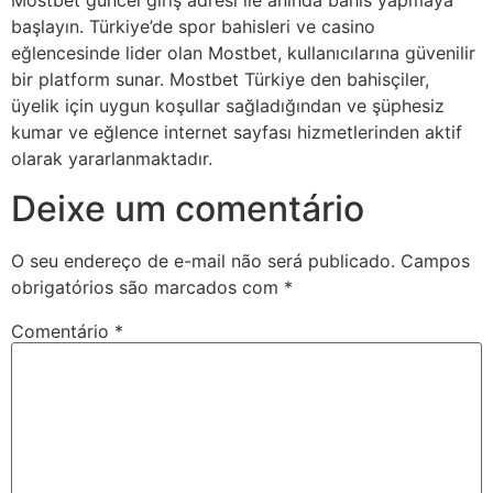
Mostbet güncel giriş adresi ile anında bahis yapmaya
başlayın. Türkiye’de spor bahisleri ve casino
eğlencesinde lider olan Mostbet, kullanıcılarına güvenilir
bir platform sunar. Mostbet Türkiye den bahisçiler,
üyelik için uygun koşullar sağladığından ve şüphesiz
kumar ve eğlence internet sayfası hizmetlerinden aktif
olarak yararlanmaktadır.
Deixe um comentário
O seu endereço de e-mail não será publicado.
Campos
obrigatórios são marcados com
*
Comentário
*