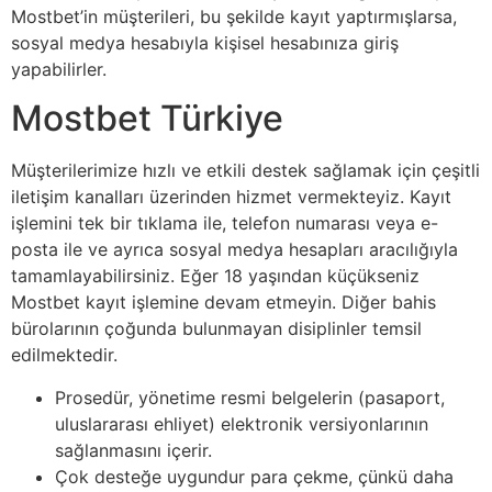
Mostbet’in müşterileri, bu şekilde kayıt yaptırmışlarsa,
sosyal medya hesabıyla kişisel hesabınıza giriş
yapabilirler.
Mostbet Türkiye
Müşterilerimize hızlı ve etkili destek sağlamak için çeşitli
iletişim kanalları üzerinden hizmet vermekteyiz. Kayıt
işlemini tek bir tıklama ile, telefon numarası veya e-
posta ile ve ayrıca sosyal medya hesapları aracılığıyla
tamamlayabilirsiniz. Eğer 18 yaşından küçükseniz
Mostbet kayıt işlemine devam etmeyin. Diğer bahis
bürolarının çoğunda bulunmayan disiplinler temsil
edilmektedir.
Prosedür, yönetime resmi belgelerin (pasaport,
uluslararası ehliyet) elektronik versiyonlarının
sağlanmasını içerir.
Çok desteğe uygundur para çekme, çünkü daha