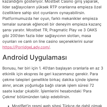
kazandığını gösteriyor. Mostbet Casino giriş yaparak,
lider sağlayıcıların yüksek RTP oranlarına empieza özel
özelliklere sahip slot oyunlarını oynayabilirsin.
Platformumuzda her oyun, farklı mekanikler empieza
temalar sunarak eğlenceli bir deneyim empieza kazanç
şansı yaratır. Mostbet TR, Pragmatic Play ve 3 OAKS
gibi 200’den fazla lider sağlayıcının slotları, masa
oyunları ve canlı on line casino seçeneklerini sunar
https://PorridgeLady.com/
.
Android Uygulaması
Bonusu, her biri için 1. 40’dan başlayan oranlarla en az 3
etkinlik için ekspres ile geri kazanmanız gerekir. Para
çekme talepleri genellikle birkaç dakika içinde işleme
alınır, ancak yoğunluğa bağlı olarak işlem süresi 72
saate kadar çıkabilir. İşlemlerini hesabındaki ‘Para
Çekme’ bölümünden takip edebilirsin.
MostBet’in resmi web sitesi Türkçe de dahil olmak