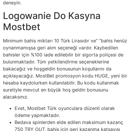
deneyin.
Logowanie Do Kasyna
Mostbet
Minimum bahis miktarı 10 Türk Lirasıdır ve” “bahis henüz
oynanmamışsa geri alım seçeneği vardır. Kaybedilen
bahisler için %100 iade edilebilir bir sigorta poliçesi de
bulunmaktadır. Tüm yetkilendirme seçeneklerine
bakacağız ve hoşgeldin bonusunun koşullarını da
açıklayacağız. MostBet promosyon kodu HUGE, yeni bir
hesaba kaydolurken kullanılabilir. Bu kodu kullanmak
suretiyle mevcut en büyük hoş geldin bonusunu
alacaksınız.
Evet, Mostbet Türk oyunculara düzenli olarak
ödeme yapmaktadır.
Bedava spinlerden elde edilen maksimum kazanç
750 TRY OUT, bahis için geri kazanma katsayısı