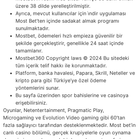
üzere 38 dilde yerelleştirilmiştir.
Ayrıca, mevcut kullanıcılar için i̇ndir uygulaması
Most Bet’ten içinde sadakat almak programı
sunulmaktadır.
Mostbet, ödemeleri hızlı empieza güvenilir bir
şekilde gerçekleştirir, genellikle 24 saat içinde
tamamlanır.
Mostbet360 Copyright laws © 2024 Bu sitedeki
tüm içerik telif hakkı ile korunmaktadır.
Platform, banka havalesi, Papara, Skrill, Neteller ve
kripto para gibi Türkiye’ye özel ödeme
yöntemlerini sunar.
Bu sayfa üzerinden spor bahislerine ve casinoya
erişebilirsiniz.
Oyunlar, Netentertainment, Pragmatic Play,
Microgaming ve Evolution Video gaming gibi 60’tan
fazla sağlayıcı tarafından desteklenmektedir. Most bet’in
canlı casino bölümü, gerçek krupiyelerle oyun oynama