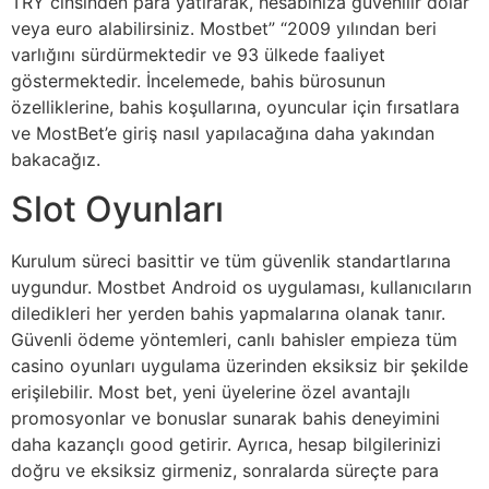
TRY cinsinden para yatırarak, hesabınıza güvenilir dolar
veya euro alabilirsiniz. Mostbet” “2009 yılından beri
varlığını sürdürmektedir ve 93 ülkede faaliyet
göstermektedir. İncelemede, bahis bürosunun
özelliklerine, bahis koşullarına, oyuncular için fırsatlara
ve MostBet’e giriş nasıl yapılacağına daha yakından
bakacağız.
Slot Oyunları
Kurulum süreci basittir ve tüm güvenlik standartlarına
uygundur. Mostbet Android os uygulaması, kullanıcıların
diledikleri her yerden bahis yapmalarına olanak tanır.
Güvenli ödeme yöntemleri, canlı bahisler empieza tüm
casino oyunları uygulama üzerinden eksiksiz bir şekilde
erişilebilir. Most bet, yeni üyelerine özel avantajlı
promosyonlar ve bonuslar sunarak bahis deneyimini
daha kazançlı good getirir. Ayrıca, hesap bilgilerinizi
doğru ve eksiksiz girmeniz, sonralarda süreçte para