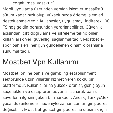
çoğaltılması yasaktır.”
Mobil uygulama üzerinden yapılan işlemler masaüstü
sürüm kadar hızlı olup, yüksek hızda ödeme işlemleri
desteklenmektedir. Kullanıcılar, uygulamayı indirerek 100
FS hoş geldin bonusundan yararlanabilirler. Güvenlik
açısından, çift doğrulama ve şifreleme teknolojileri
kullanılarak veri güvenliği sağlanmaktadır. Mostbet e-
spor bahisleri, her gün güncellenen dinamik oranlarla
sunulmaktadır.
Mostbet Vpn Kullanımı
Mostbet, online bahis ve gambling establishment
sektöründe uzun yıllardır hizmet veren köklü bir
platformdur. Kullanıcılarına yüksek oranlar, geniş oyun
seçenekleri ve cazip promosyonlar sunarak bahis
severlerin ilgisini çeken bir markadır. Ancak, Türkiye’deki
yasal düzenlemeler nedeniyle zaman zaman giriş adresi
değişebilir. Most bet güncel giriş adresine ulaşmak için