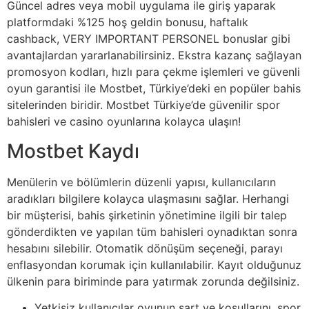
Güncel adres veya mobil uygulama ile giriş yaparak
platformdaki %125 hoş geldin bonusu, haftalık
cashback, VERY IMPORTANT PERSONEL bonuslar gibi
avantajlardan yararlanabilirsiniz. Ekstra kazanç sağlayan
promosyon kodları, hızlı para çekme işlemleri ve güvenli
oyun garantisi ile Mostbet, Türkiye’deki en popüler bahis
sitelerinden biridir. Mostbet Türkiye’de güvenilir spor
bahisleri ve casino oyunlarına kolayca ulaşın!
Mostbet Kaydı
Menülerin ve bölümlerin düzenli yapısı, kullanıcıların
aradıkları bilgilere kolayca ulaşmasını sağlar. Herhangi
bir müşterisi, bahis şirketinin yönetimine ilgili bir talep
gönderdikten ve yapılan tüm bahisleri oynadıktan sonra
hesabını silebilir. Otomatik dönüşüm seçeneği, parayı
enflasyondan korumak için kullanılabilir. Kayıt olduğunuz
ülkenin para biriminde para yatırmak zorunda değilsiniz.
Yetkisiz kullanıcılar oyunun şart ve koşullarını, spor