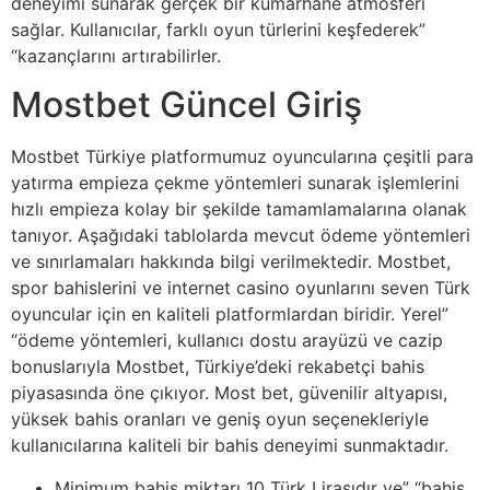
deneyimi sunarak gerçek bir kumarhane atmosferi
sağlar. Kullanıcılar, farklı oyun türlerini keşfederek”
“kazançlarını artırabilirler.
Mostbet Güncel Giriş
Mostbet Türkiye platformumuz oyuncularına çeşitli para
yatırma empieza çekme yöntemleri sunarak işlemlerini
hızlı empieza kolay bir şekilde tamamlamalarına olanak
tanıyor. Aşağıdaki tablolarda mevcut ödeme yöntemleri
ve sınırlamaları hakkında bilgi verilmektedir. Mostbet,
spor bahislerini ve internet casino oyunlarını seven Türk
oyuncular için en kaliteli platformlardan biridir. Yerel”
“ödeme yöntemleri, kullanıcı dostu arayüzü ve cazip
bonuslarıyla Mostbet, Türkiye’deki rekabetçi bahis
piyasasında öne çıkıyor. Most bet, güvenilir altyapısı,
yüksek bahis oranları ve geniş oyun seçenekleriyle
kullanıcılarına kaliteli bir bahis deneyimi sunmaktadır.
Minimum bahis miktarı 10 Türk Lirasıdır ve” “bahis