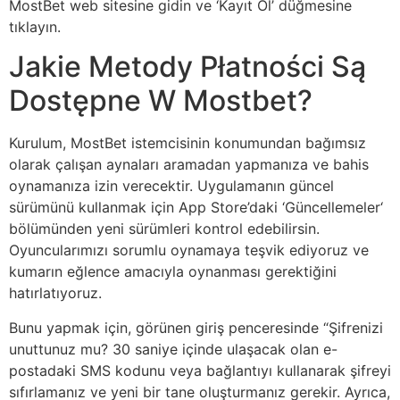
MostBet web sitesine gidin ve ‘Kayıt Ol’ düğmesine
tıklayın.
Jakie Metody Płatności Są
Dostępne W Mostbet?
Kurulum, MostBet istemcisinin konumundan bağımsız
olarak çalışan aynaları aramadan yapmanıza ve bahis
oynamanıza izin verecektir. Uygulamanın güncel
sürümünü kullanmak için App Store’daki ‘Güncellemeler‘
bölümünden yeni sürümleri kontrol edebilirsin.
Oyuncularımızı sorumlu oynamaya teşvik ediyoruz ve
kumarın eğlence amacıyla oynanması gerektiğini
hatırlatıyoruz.
Bunu yapmak için, görünen giriş penceresinde “Şifrenizi
unuttunuz mu? 30 saniye içinde ulaşacak olan e-
postadaki SMS kodunu veya bağlantıyı kullanarak şifreyi
sıfırlamanız ve yeni bir tane oluşturmanız gerekir. Ayrıca,