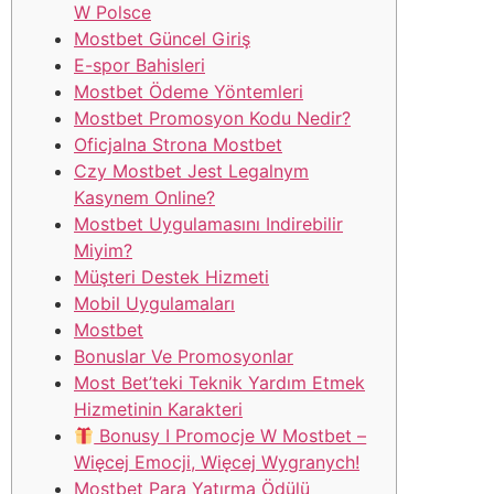
W Polsce
Mostbet Güncel Giriş
E-spor Bahisleri
Mostbet Ödeme Yöntemleri
Mostbet Promosyon Kodu Nedir?
Oficjalna Strona Mostbet
Czy Mostbet Jest Legalnym
Kasynem Online?
Mostbet Uygulamasını Indirebilir
Miyim?
Müşteri Destek Hizmeti
Mobil Uygulamaları
Mostbet
Bonuslar Ve Promosyonlar
Most Bet’teki Teknik Yardım Etmek
Hizmetinin Karakteri
Bonusy I Promocje W Mostbet –
Więcej Emocji, Więcej Wygranych!
Mostbet Para Yatırma Ödülü