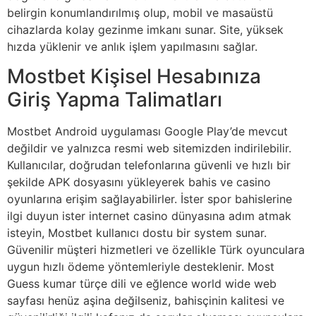
belirgin konumlandırılmış olup, mobil ve masaüstü
cihazlarda kolay gezinme imkanı sunar. Site, yüksek
hızda yüklenir ve anlık işlem yapılmasını sağlar.
Mostbet Kişisel Hesabınıza
Giriş Yapma Talimatları
Mostbet Android uygulaması Google Play’de mevcut
değildir ve yalnızca resmi web sitemizden indirilebilir.
Kullanıcılar, doğrudan telefonlarına güvenli ve hızlı bir
şekilde APK dosyasını yükleyerek bahis ve casino
oyunlarına erişim sağlayabilirler. İster spor bahislerine
ilgi duyun ister internet casino dünyasına adım atmak
isteyin, Mostbet kullanıcı dostu bir system sunar.
Güvenilir müşteri hizmetleri ve özellikle Türk oyunculara
uygun hızlı ödeme yöntemleriyle desteklenir. Most
Guess kumar türçe dili ve eğlence world wide web
sayfası henüz aşina değilseniz, bahisçinin kalitesi ve