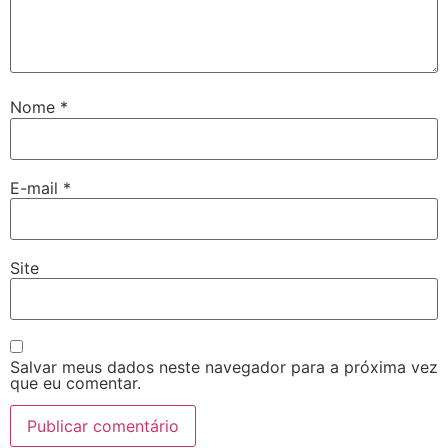
Nome
*
E-mail
*
Site
Salvar meus dados neste navegador para a próxima vez
que eu comentar.