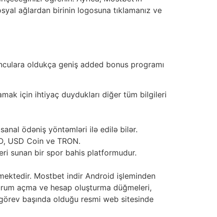
Sosyal ağlardan birinin logosuna tıklamanız ve
yunculara oldukça geniş added bonus programı
mak için ihtiyaç duydukları diğer tüm bilgileri
sanal ödəniş yöntəmləri ilə edilə bilər.
SD, USD Coin ve TRON.
leri sunan bir spor bahis platformudur.
enmektedir. Mostbet indir Android işleminden
Oturum açma ve hesap oluşturma düğmeleri,
 görev başında olduğu resmi web sitesinde