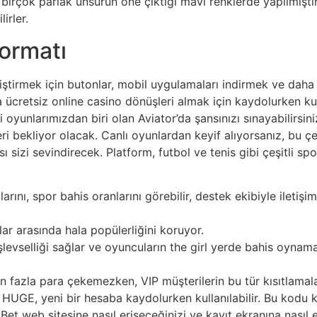
birçok parlak unsurun öne çıktığı mavi renklerde yapılmıştır.
irler.
Formatı
iştirmek için butonlar, mobil uygulamaları indirmek ve daha 
ücretsiz online casino dönüşleri almak için kaydolurken kull
yunlarımızdan biri olan Aviator’da şansınızı sınayabilirsiniz
ri bekliyor olacak. Canlı oyunlardan keyif alıyorsanız, bu
 sizi sevindirecek. Platform, futbol ve tenis gibi çeşitli sp
larını, spor bahis oranlarını görebilir, destek ekibiyle ileti
r arasında hala popülerliğini koruyor.
levselliği sağlar ve oyuncuların the girl yerde bahis oynama
n fazla para çekemezken, VIP müşterilerin bu tür kısıtlamalar
 HUGE, yeni bir hesaba kaydolurken kullanılabilir. Bu kodu
t web sitesine nasıl erişeceğinizi ve kayıt ekranına nasıl e