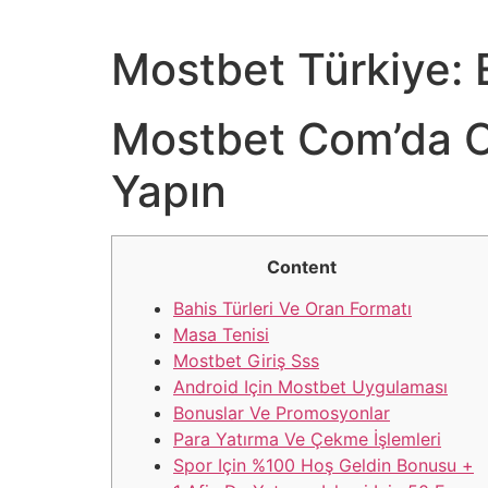
Ir
para
Mostbet Türkiye: E
o
conteúdo
Mostbet Com’da O
Yapın
Content
Bahis Türleri Ve Oran Formatı
Masa Tenisi
Mostbet Giriş Sss
Android Için Mostbet Uygulaması
Bonuslar Ve Promosyonlar
Para Yatırma Ve Çekme İşlemleri
Spor Için %100 Hoş Geldin Bonusu +