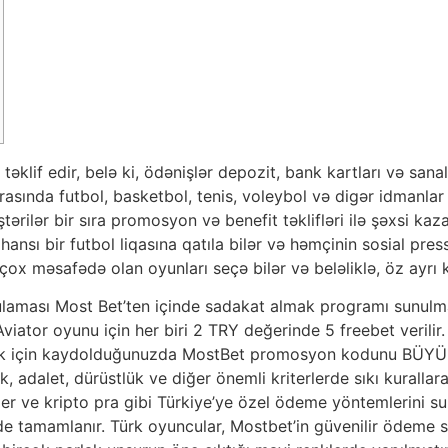
əklif edir, belə ki, ödənişlər depozit, bank kartları və sanal
n arasında futbol, basketbol, tenis, voleybol və digər idmanl
ərilər bir sıra promosyon və benefit təklifləri ilə şəxsi kaz
 hansı bir futbol liqasına qatıla bilər və həmçinin sosial pres
çox məsafədə olan oyunları seçə bilər və beləliklə, öz ayrı
uygulaması Most Bet’ten içinde sadakat almak programı sunulm
iator oyunu için her biri 2 TRY değerinde 5 freebet verilir.
ak için kaydolduğunuzda MostBet promosyon kodunu BÜYÜK
, adalet, dürüstlük ve diğer önemli kriterlerde sıkı kurallar
ler ve kripto pra gibi Türkiye’ye özel ödeme yöntemlerini sun
inde tamamlanır. Türk oyuncular, Mostbet’in güvenilir ödeme s