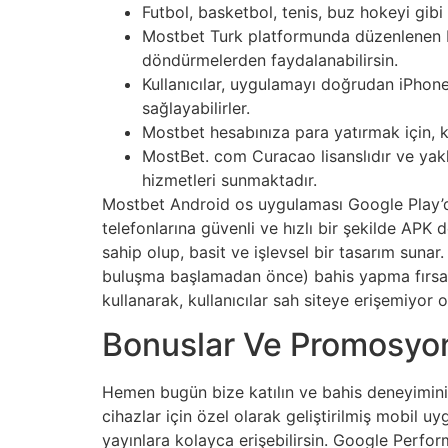
Futbol, basketbol, tenis, buz hokeyi gibi 
Mostbet Turk platformunda düzenlenen Dro
döndürmelerden faydalanabilirsin.
Kullanıcılar, uygulamayı doğrudan iPhone
sağlayabilirler.
Mostbet hesabınıza para yatırmak için, k
MostBet. com Curacao lisanslıdır ve yakl
hizmetleri sunmaktadır.
Mostbet Android os uygulaması Google Play’de 
telefonlarına güvenli ve hızlı bir şekilde APK 
sahip olup, basit ve işlevsel bir tasarım suna
buluşma başlamadan önce) bahis yapma fırsatına
kullanarak, kullanıcılar sah siteye erişemiyo
Bonuslar Ve Promosyon
Hemen bugün bize katılın ve bahis deneyiminizi
cihazlar için özel olarak geliştirilmiş mobil u
yayınlara kolayca erişebilirsin. Google Perfo