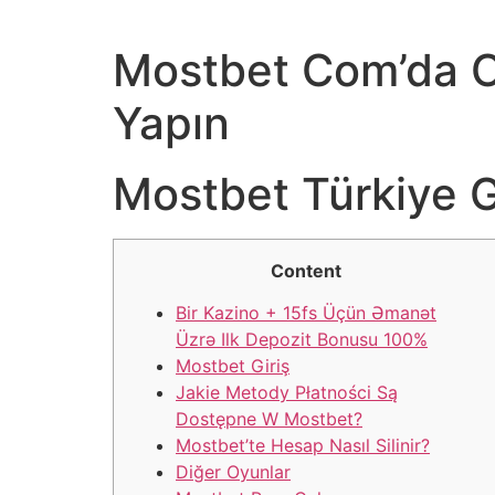
Ir
para
Mostbet Com’da O
o
conteúdo
Yapın
Mostbet Türkiye G
Content
Bir Kazino + 15fs Üçün Əmanət
Üzrə Ilk Depozit Bonusu 100%
Mostbet Giriş
Jakie Metody Płatności Są
Dostępne W Mostbet?
Mostbet’te Hesap Nasıl Silinir?
Diğer Oyunlar