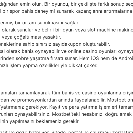
ğından emin olun. Bir oyuncu, bir çekilişte farklı sonuç se
eli bir spor bahis deneyimi sunarak kazançlarını artırmalarına
nlenmiş bir ortam sunulmasını sağlar.
k olarak sunulur ve belirli bir oyun veya slot machine makine
ı veya çoğaltılması yasaktır.
eneklerine sahip sınırsız sayıdakupon oluşturabilir.
l olarak bahis oynayabilir ve online casino oyunları oynayabi
rinden sobre yaşatma fırsatı sunar. Hem iOS hem de Android 
ızlı işlem yapma özellikleriyle dikkat çeker.
lamaları tamamlayarak tüm bahis ve casino oyunlarına erişim
ardan ve promosyonlardan anında faydalanabilir. Mostbet on 
“yatırmanız gerekiyor. Kayıt ve para yatırma işlemleri tam
yunları oynayabilirsiniz. Mostbet’teki hesabınızı doğrulamak 
inin yapılmasını beklemeniz gerekir.
sit ve göze batmıyor. Sitede, portal ile çalışmayı zorlaştır