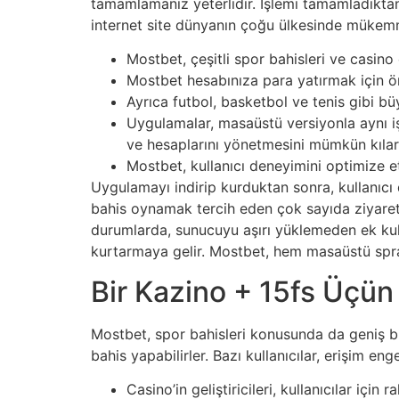
tamamlamanız yeterlidir. İşlemi tamamladıkta
internet site dünyanın çoğu ülkesinde mükemmel
Mostbet, çeşitli spor bahisleri ve casino 
Mostbet hesabınıza para yatırmak için ö
Ayrıca futbol, basketbol ve tenis gibi bü
Uygulamalar, masaüstü versiyonla aynı iş
ve hesaplarını yönetmesini mümkün kılar
Mostbet, kullanıcı deneyimini optimize e
Uygulamayı indirip kurduktan sonra, kullanıcı 
bahis oynamak tercih eden çok sayıda ziyaretçi
durumlarda, sunucuyu aşırı yüklemeden ek kul
kurtarmaya gelir. Mostbet, hem masaüstü spra
Bir Kazino + 15fs Üçü
Mostbet, spor bahisleri konusunda da geniş bir 
bahis yapabilirler. Bazı kullanıcılar, erişim en
Casino’in geliştiricileri, kullanıcılar için