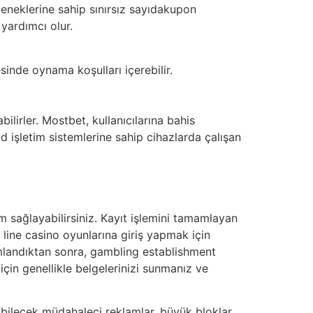
çeneklerine sahip sınırsız sayıdakupon
 yardımcı olur.
sinde oynama koşulları içerebilir.
lirler. Mostbet, kullanıcılarına bahis
işletim sistemlerine sahip cihazlarda çalışan
 sağlayabilirsiniz. Kayıt işlemini tamamlayan
line casino oyunlarına giriş yapmak için
amlandıktan sonra, gambling establishment
için genellikle belgelerinizi sunmanız ve
abilecek müdahaleci reklamlar, büyük bloklar