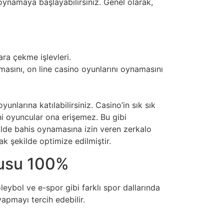
ynamaya başlayabilirsiniz. Genel olarak,
ara çekme işlevleri.
asını, on line casino oyunlarını oynamasını
nlarına katılabilirsiniz. Casino’in sık sık
ni oyuncular ona erişemez. Bu gibi
ilde bahis oynamasına izin veren zerkalo
 şekilde optimize edilmiştir.
nusu 100%
leybol ve e-spor gibi farklı spor dallarında
yapmayı tercih edebilir.