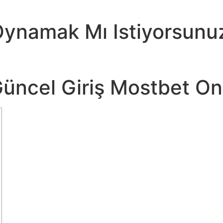
ynamak Mı Istiyorsunuz
üncel Giriş Mostbet On