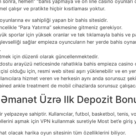
n sonra, hemen” “bahis yapmaya ve on line casino oyunları o
 çalışır ve pratikte hiçbir kısıtlaması yoktur.
oyunlarına ev sahipliği yapan bir bahis sitesidir.
ncelikle “Para Yatırma” sekmesine gitmeniz gerekiyor.
yük sporlar için yüksek oranlar ve tek tıklamayla bahis ve p
levselliği sağlar empieza oyuncuların her yerde bahis oynam
.
tmek için düzenli olarak güncellenmektedir.
dostu arayüzü neticesinde rahatlıkla bahis empieza casino oyu
si olduğu için, resmi web sitesi aşırı yüklenebilir ve en ye
lanıcılara hizmet veren ve herkesin aynı anda sorunsuz şek
ined ankle treatment de mobil cihazlarda sorunsuz çalışacak
n Əmanət Üzrə Ilk Depozit Bo
yelpazeye sahiptir. Kullanıcılar, futbol, basketbol, tenis, vo
gellerini aşmak için VPN kullanmak suretiyle Most bet’e giriş 
 rahat olacak harika oyun sitesinin tüm özelliklerini biliyor.