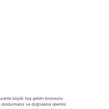
durante büyük hoş geldin bonusunu
mu doldurmanız ve doğrulama işlemini