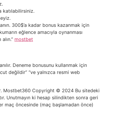
z.
atılabilirsiniz.
eyiz.
anın. 300$’a kadar bonus kazanmak için
a kumarın eğlence amacıyla oynanması
 alın.”
mostbet
ullanılır. Deneme bonusunu kullanmak için
ut değildir” “ve yalnızca resmi web
ilir. Mostbet360 Copyright © 2024 Bu sitedeki
tır. Unutmayın ki hesap silindikten sonra geri
sler maç öncesinde (maç başlamadan önce)