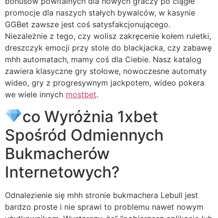
bonusów powitalnych dla nowych graczy po ciągłe
promocje dla naszych stałych bywalców, w kasynie
GGBet zawsze jest coś satysfakcjonującego.
Niezależnie z tego, czy wolisz zakręcenie kołem ruletki,
dreszczyk emocji przy stole do blackjacka, czy zabawę
mhh automatach, mamy coś dla Ciebie. Nasz katalog
zawiera klasyczne gry stołowe, nowoczesne automaty
wideo, gry z progresywnym jackpotem, wideo pokera
we wiele innych
mostbet
.
co Wyróżnia 1xbet
Spośród Odmiennych
Bukmacherów
Internetowych?
Odnalezienie się mhh stronie bukmachera Lebull jest
bardzo proste i nie sprawi to problemu nawet nowym