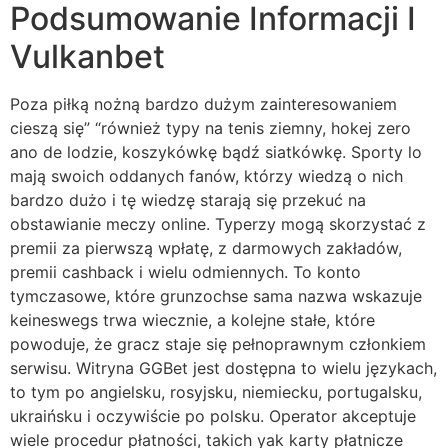
Podsumowanie Informacji I
Vulkanbet
Poza piłką nożną bardzo dużym zainteresowaniem
cieszą się” “również typy na tenis ziemny, hokej zero
ano de lodzie, koszykówkę bądź siatkówkę. Sporty lo
mają swoich oddanych fanów, którzy wiedzą o nich
bardzo dużo i tę wiedzę starają się przekuć na
obstawianie meczy online. Typerzy mogą skorzystać z
premii za pierwszą wpłatę, z darmowych zakładów,
premii cashback i wielu odmiennych. To konto
tymczasowe, które grunzochse sama nazwa wskazuje
keineswegs trwa wiecznie, a kolejne stałe, które
powoduje, że gracz staje się pełnoprawnym członkiem
serwisu. Witryna GGBet jest dostępna to wielu językach,
to tym po angielsku, rosyjsku, niemiecku, portugalsku,
ukraińsku i oczywiście po polsku. Operator akceptuje
wiele procedur płatności, takich yak karty płatnicze