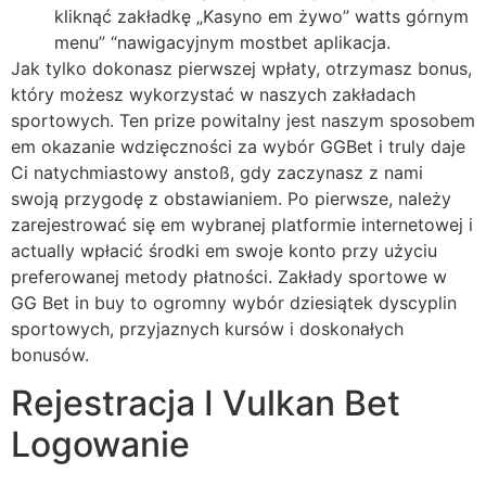
kliknąć zakładkę „Kasyno em żywo” watts górnym
menu” “nawigacyjnym mostbet aplikacja.
Jak tylko dokonasz pierwszej wpłaty, otrzymasz bonus,
który możesz wykorzystać w naszych zakładach
sportowych. Ten prize powitalny jest naszym sposobem
em okazanie wdzięczności za wybór GGBet i truly daje
Ci natychmiastowy anstoß, gdy zaczynasz z nami
swoją przygodę z obstawianiem. Po pierwsze, należy
zarejestrować się em wybranej platformie internetowej i
actually wpłacić środki em swoje konto przy użyciu
preferowanej metody płatności. Zakłady sportowe w
GG Bet in buy to ogromny wybór dziesiątek dyscyplin
sportowych, przyjaznych kursów i doskonałych
bonusów.
Rejestracja I Vulkan Bet
Logowanie