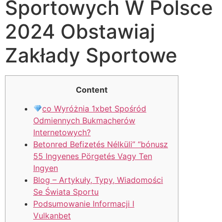
Sportowych W Polsce
2024 Obstawiaj
Zakłady Sportowe
Content
co Wyróżnia 1xbet Spośród
Odmiennych Bukmacherów
Internetowych?
Betonred Befizetés Nélküli” “bónusz
55 Ingyenes Pörgetés Vagy Ten
Ingyen
Blog – Artykuły, Typy, Wiadomości
Se Świata Sportu
Podsumowanie Informacji I
Vulkanbet