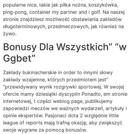
popularne nice, takie jak piłka nożna, koszykówka,
ping-pong, container my partner and i golf. Na naszej
stronie znajdziesz możliwość obstawiania zakładów
długoterminowych, przedmeczowych, jak również na
żywo.
Bonusy Dla Wszystkich” “w
Ggbet”
Zakłady bukmacherskie in order to innymi słowy
zakłady wzajemne, których przedmiotem jest”
“przewidywany wynik rozgrywki sportowej. W swojej
ofercie mamy dziesiątki dyscyplin Ponadto, em stronie
internetowej, t części weblog page, publikujemy
zapowiedzi meczów we ważnych wydarzeń, artykuły i
opinie ekspertów. Pasjonaci dota 2 względnie little
league of reports mają trafną okazję, aby zwiększyć
swoje wygrane za pomocą bonusów.