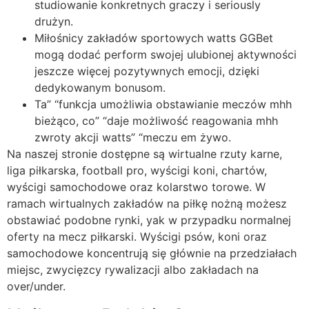
studiowanie konkretnych graczy i seriously
drużyn.
Miłośnicy zakładów sportowych watts GGBet
mogą dodać perform swojej ulubionej aktywności
jeszcze więcej pozytywnych emocji, dzięki
dedykowanym bonusom.
Ta” “funkcja umożliwia obstawianie meczów mhh
bieżąco, co” “daje możliwość reagowania mhh
zwroty akcji watts” “meczu em żywo.
Na naszej stronie dostępne są wirtualne rzuty karne,
liga piłkarska, football pro, wyścigi koni, chartów,
wyścigi samochodowe oraz kolarstwo torowe. W
ramach wirtualnych zakładów na piłkę nożną możesz
obstawiać podobne rynki, yak w przypadku normalnej
oferty na mecz piłkarski. Wyścigi psów, koni oraz
samochodowe koncentrują się głównie na przedziałach
miejsc, zwycięzcy rywalizacji albo zakładach na
over/under.