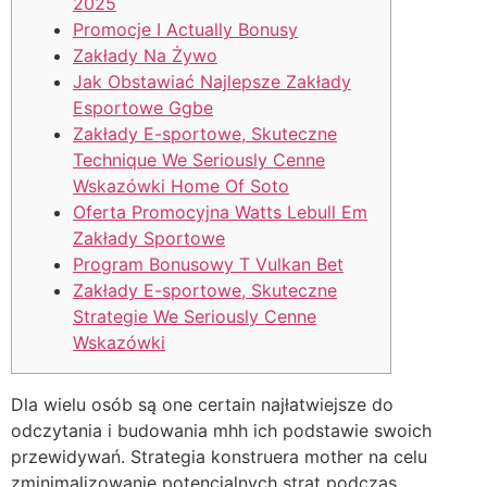
2025
Promocje I Actually Bonusy
Zakłady Na Żywo
Jak Obstawiać Najlepsze Zakłady
Esportowe Ggbe
Zakłady E-sportowe, Skuteczne
Technique We Seriously Cenne
Wskazówki Home Of Soto
Oferta Promocyjna Watts Lebull Em
Zakłady Sportowe
Program Bonusowy T Vulkan Bet
Zakłady E-sportowe, Skuteczne
Strategie We Seriously Cenne
Wskazówki
Dla wielu osób są one certain najłatwiejsze do
odczytania i budowania mhh ich podstawie swoich
przewidywań. Strategia konstruera mother na celu
zminimalizowanie potencjalnych strat podczas