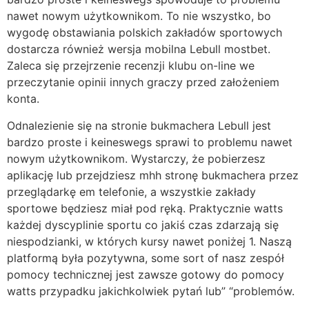
nawet nowym użytkownikom. To nie wszystko, bo
wygodę obstawiania polskich zakładów sportowych
dostarcza również wersja mobilna Lebull mostbet.
Zaleca się przejrzenie recenzji klubu on-line we
przeczytanie opinii innych graczy przed założeniem
konta.
Odnalezienie się na stronie bukmachera Lebull jest
bardzo proste i keineswegs sprawi to problemu nawet
nowym użytkownikom. Wystarczy, że pobierzesz
aplikację lub przejdziesz mhh stronę bukmachera przez
przeglądarkę em telefonie, a wszystkie zakłady
sportowe będziesz miał pod ręką. Praktycznie watts
każdej dyscyplinie sportu co jakiś czas zdarzają się
niespodzianki, w których kursy nawet poniżej 1. Naszą
platformą była pozytywna, some sort of nasz zespół
pomocy technicznej jest zawsze gotowy do pomocy
watts przypadku jakichkolwiek pytań lub” “problemów.