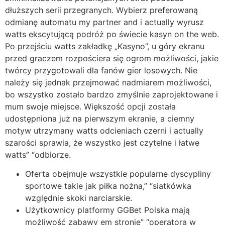
dłuższych serii przegranych. Wybierz preferowaną
odmianę automatu my partner and i actually wyrusz
watts ekscytującą podróż po świecie kasyn on the web.
Po przejściu watts zakładkę „Kasyno”, u góry ekranu
przed graczem rozpościera się ogrom możliwości, jakie
twórcy przygotowali dla fanów gier losowych. Nie
należy się jednak przejmować nadmiarem możliwości,
bo wszystko zostało bardzo zmyślnie zaprojektowane i
mum swoje miejsce. Większość opcji została
udostępniona już na pierwszym ekranie, a ciemny
motyw utrzymany watts odcieniach czerni i actually
szarości sprawia, że wszystko jest czytelne i łatwe
watts” “odbiorze.
Oferta obejmuje wszystkie popularne dyscypliny
sportowe takie jak piłka nożna,” “siatkówka
względnie skoki narciarskie.
Użytkownicy platformy GGBet Polska mają
możliwość zabawy em stronie” “operatora w