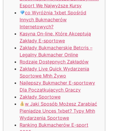
Esport We Najwyższe Kursy
co Wyróżnia 1xbet Spośród
Innych Bukmacherów
Internetowych?
Kasyna On-line, Które Akceptują
Zakłady E-sportowe
Zakłady Bukmacherskie Betcris –
Legalny Bukmacher Online
Rodzaje Dostępnych Zakładów
Zakłady Live Quick Wydarzenia
Sportowe Mhh Żywo
Najlepszy Bukmacher E-sportowy
Dla Początkujących Graczy
Zakłady Sportowe
w Jaki Sposób Możesz Zarabiać
Pieniądze Unces 1xbet? Typy Mhh
Wydarzenia Sportowe
Ranking Bukmacherów E-sport