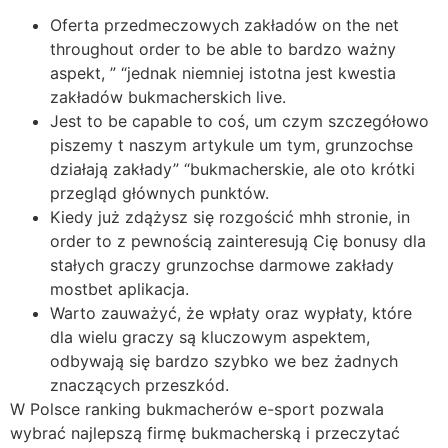
Oferta przedmeczowych zakładów on the net
throughout order to be able to bardzo ważny
aspekt, ” “jednak niemniej istotna jest kwestia
zakładów bukmacherskich live.
Jest to be capable to coś, um czym szczegółowo
piszemy t naszym artykule um tym, grunzochse
działają zakłady” “bukmacherskie, ale oto krótki
przegląd głównych punktów.
Kiedy już zdążysz się rozgościć mhh stronie, in
order to z pewnością zainteresują Cię bonusy dla
stałych graczy grunzochse darmowe zakłady
mostbet aplikacja.
Warto zauważyć, że wpłaty oraz wypłaty, które
dla wielu graczy są kluczowym aspektem,
odbywają się bardzo szybko we bez żadnych
znaczących przeszkód.
W Polsce ranking bukmacherów e-sport pozwala
wybrać najlepszą firmę bukmacherską i przeczytać