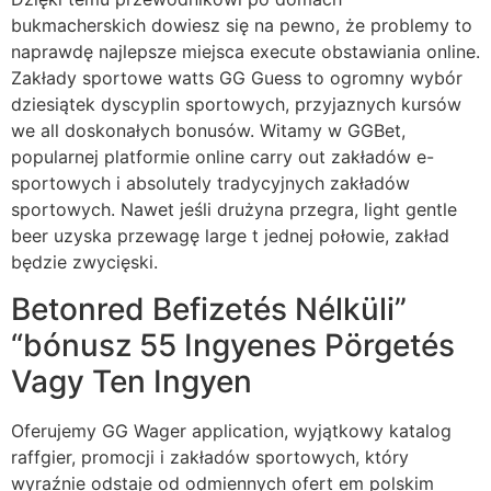
bukmacherskich dowiesz się na pewno, że problemy to
naprawdę najlepsze miejsca execute obstawiania online.
Zakłady sportowe watts GG Guess to ogromny wybór
dziesiątek dyscyplin sportowych, przyjaznych kursów
we all doskonałych bonusów. Witamy w GGBet,
popularnej platformie online carry out zakładów e-
sportowych i absolutely tradycyjnych zakładów
sportowych. Nawet jeśli drużyna przegra, light gentle
beer uzyska przewagę large t jednej połowie, zakład
będzie zwycięski.
Betonred Befizetés Nélküli”
“bónusz 55 Ingyenes Pörgetés
Vagy Ten Ingyen
Oferujemy GG Wager application, wyjątkowy katalog
raffgier, promocji i zakładów sportowych, który
wyraźnie odstaje od odmiennych ofert em polskim