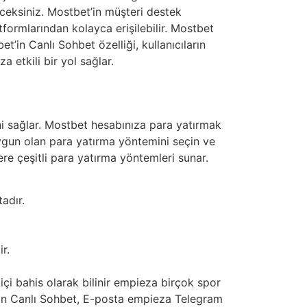
ceksiniz. Mostbet’in müşteri destek
ormlarından kolayca erişilebilir. Mostbet
t’in Canlı Sohbet özelliği, kullanıcıların
 etkili bir yol sağlar.
i sağlar. Mostbet hesabınıza para yatırmak
uygun olan para yatırma yöntemini seçin ve
ere çeşitli para yatırma yöntemleri sunar.
adır.
r.
çi bahis olarak bilinir empieza birçok spor
 için Canlı Sohbet, E-posta empieza Telegram