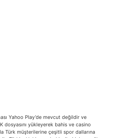
ması Yahoo Play’de mevcut değildir ve
 APK dosyasını yükleyerek bahis ve casino
 Türk müşterilerine çeşitli spor dallarına