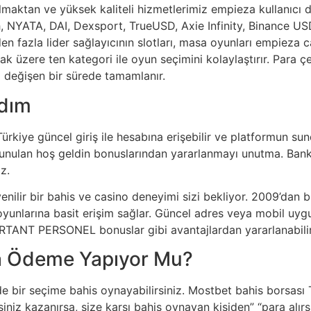
olmaktan ve yüksek kaliteli hizmetlerimiz empieza kullanıc
 NYATA, DAI, Dexsport, TrueUSD, Axie Infinity, Binance U
 fazla lider sağlayıcının slotları, masa oyunları empieza can
ak üzere ten kategori ile oyun seçimini kolaylaştırır. Para ç
a değişen bir sürede tamamlanır.
rdım
ürkiye güncel giriş ile hesabına erişebilir ve platformun s
in sunulan hoş geldin bonuslarından yararlanmayı unutma. Ban
z.
venilir bir bahis ve casino deneyimi sizi bekliyor. 2009’dan
no oyunlarına basit erişim sağlar. Güncel adres veya mobil u
RTANT PERSONEL bonuslar gibi avantajlardan yararlanabilir
a Ödeme Yapıyor Mu?
bir seçime bahis oynayabilirsiniz. Mostbet bahis borsası Tür
ahsiniz kazanırsa, size karşı bahis oynayan kişiden” “para al