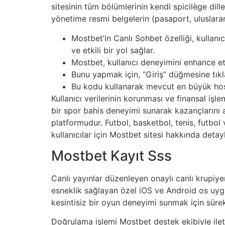
sitesinin tüm bölümlerinin kendi spicilège dil
yönetime resmi belgelerin (pasaport, uluslarara
Mostbet’in Canlı Sohbet özelliği, kullanı
ve etkili bir yol sağlar.
Mostbet, kullanıcı deneyimini enhance e
Bunu yapmak için, “Giriş” düğmesine tıklay
Bu kodu kullanarak mevcut en büyük hoş
Kullanıcı verilerinin korunması ve finansal işle
bir spor bahis deneyimi sunarak kazançlarını a
platformudur. Futbol, basketbol, tenis, futbol
kullanıcılar için Mostbet sitesi hakkında detayl
Mostbet Kayıt Sss
Canlı yayınlar düzenleyen onaylı canlı krupiye
esneklik sağlayan özel iOS ve Android os uygul
kesintisiz bir oyun deneyimi sunmak için sürekli
Doğrulama işlemi Mostbet destek ekibiyle ilet