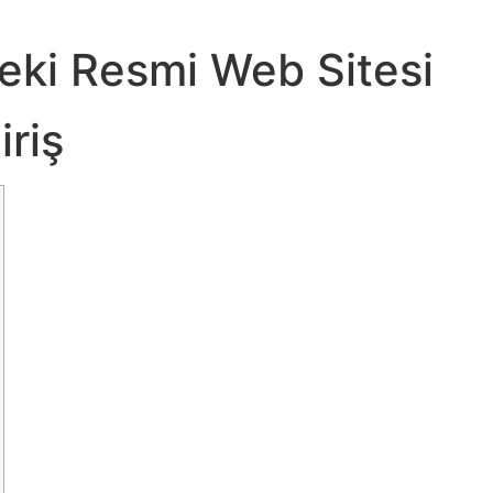
eki Resmi Web Sitesi
riş