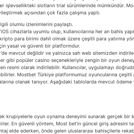
 işlevsellikteki slotların trial sürümlerinde mümkündür. Most
yileştirmek açısından çok fazla çalışma yaptı.
ili olumlu izlenimlerini paylaştı.
iOS cihazlarla uyumlu olup, kullanıcılarına her an bahis ya
ripto para birimi dahil olmak üzere çeşitli para yatırma yön
çin yasal ve güvenli bir platformdur.
e mevcut değildir ve yalnızca sah web sitemizden indirilebi
ker gibi popüler casino seçenekleriyle zengin bir oyun dene
 resmi olarak indirilebilir. Kullanıcılar, uygulamayı doğru
yabilirler. Mostbet Türkiye platformumuz oyuncularına çeşit
malarına olanak tanıyor. Aşağıdaki tablolarda mevcut ödeme y
çek krupiyelerle oyun oynama deneyimi sunarak gerçek bir kum
ilirler. En güvenli yöntem, Most bet’in güncel giriş adresini
taj elde ederken, önde gelen uluslararası bahisçilerle rekabe