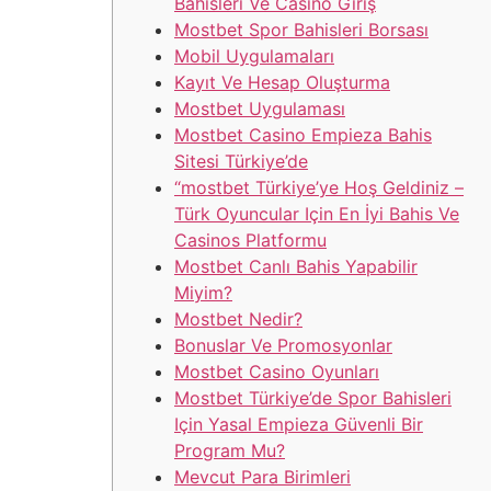
Bahisleri Ve Casino Giriş
Mostbet Spor Bahisleri Borsası
Mobil Uygulamaları
Kayıt Ve Hesap Oluşturma
Mostbet Uygulaması
Mostbet Casino Empieza Bahis
Sitesi Türkiye’de
“mostbet Türkiye’ye Hoş Geldiniz –
Türk Oyuncular Için En İyi Bahis Ve
Casinos Platformu
Mostbet Canlı Bahis Yapabilir
Miyim?
Mostbet Nedir?
Bonuslar Ve Promosyonlar
Mostbet Casino Oyunları
Mostbet Türkiye’de Spor Bahisleri
Için Yasal Empieza Güvenli Bir
Program Mu?
Mevcut Para Birimleri