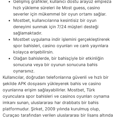
Gelişmiş grafikler, kullanıcı dostu arayüz empieza
hızlı yükleme süreleri ile Most guess, casino
severler için mükemmel bir oyun ortamı sağlar.
Mostbet, kullanıcılarına kesintisiz bir oyun
deneyimi sunmak için 7/24 müşteri desteği
sağlamaktadır.
Mostbet uygulama indir işlemini gerçekleştirerek
spor bahisleri, casino oyunları ve canlı yayınlara
kolayca erişebilirsin.
Olağan bahislerde, bir bahisçiyle bir etkinliğin
sonucuna veya bir oyunun sonucuna bahis
oynarsınız.
Kullanıcılar, doğrudan telefonlarına güvenli ve hızlı bir
şekilde APK dosyasını yükleyerek bahis ve casino
oyunlarına erişim sağlayabilirler. Mostbet, Türk
oyunculara spor bahisleri ve casinos oyunları oynama
imkanı sunan, uluslararası har drabbats bir bahis
platformudur. Şirket, 2009 yılında kurulmuş olup,
Curaçao tarafından verilen uluslararası bir lisans altında