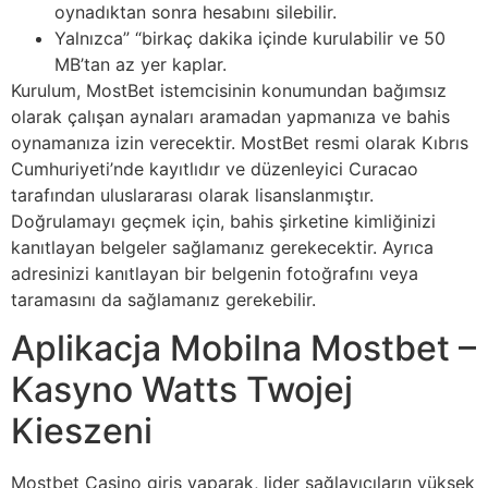
oynadıktan sonra hesabını silebilir.
Yalnızca” “birkaç dakika içinde kurulabilir ve 50
MB’tan az yer kaplar.
Kurulum, MostBet istemcisinin konumundan bağımsız
olarak çalışan aynaları aramadan yapmanıza ve bahis
oynamanıza izin verecektir. MostBet resmi olarak Kıbrıs
Cumhuriyeti’nde kayıtlıdır ve düzenleyici Curacao
tarafından uluslararası olarak lisanslanmıştır.
Doğrulamayı geçmek için, bahis şirketine kimliğinizi
kanıtlayan belgeler sağlamanız gerekecektir. Ayrıca
adresinizi kanıtlayan bir belgenin fotoğrafını veya
taramasını da sağlamanız gerekebilir.
Aplikacja Mobilna Mostbet –
Kasyno Watts Twojej
Kieszeni
Mostbet Casino giriş yaparak, lider sağlayıcıların yüksek