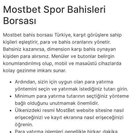
Mostbet Spor Bahisleri
Borsası
Mostbet bahis borsası Türkiye, karşıt görüşlere sahip
kişileri eşleştirir, para ve bahis oranlarını yönetir.
Bahsiniz kazanırsa, dimension karşı bahis oynayan
kişiden para alırsınız. Menüler ve butonlar belirgin
konumlandırılmış olup, mobil ve masaüstü cihazlarda
kolay gezinme imkanı sunar.
Ardından, sizin için uygun olan para yatırma
yöntemini seçin ve yatırmak istediğiniz tutarı girin.
Minimum para yatırma tutarının seçtiğiniz yönteme
bağlı olduğunu unutmamak önemlidir.
Ülkenizdeki resmi MostBet website sitesine nasıl
erişeceğinizi ve kayıt ekranına nasıl erişeceğinizi
öğrenin.
Para yatırma işlemleri genellikle birkaç dakika