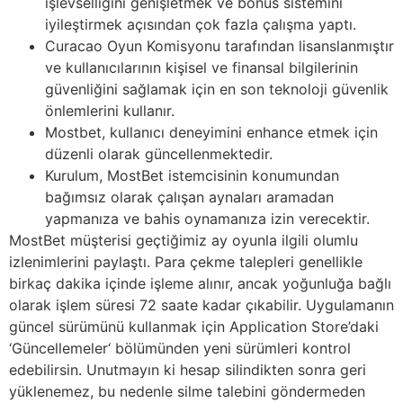
işlevselliğini genişletmek ve bonus sistemini
iyileştirmek açısından çok fazla çalışma yaptı.
Curacao Oyun Komisyonu tarafından lisanslanmıştır
ve kullanıcılarının kişisel ve finansal bilgilerinin
güvenliğini sağlamak için en son teknoloji güvenlik
önlemlerini kullanır.
Mostbet, kullanıcı deneyimini enhance etmek için
düzenli olarak güncellenmektedir.
Kurulum, MostBet istemcisinin konumundan
bağımsız olarak çalışan aynaları aramadan
yapmanıza ve bahis oynamanıza izin verecektir.
MostBet müşterisi geçtiğimiz ay oyunla ilgili olumlu
izlenimlerini paylaştı. Para çekme talepleri genellikle
birkaç dakika içinde işleme alınır, ancak yoğunluğa bağlı
olarak işlem süresi 72 saate kadar çıkabilir. Uygulamanın
güncel sürümünü kullanmak için Application Store’daki
‘Güncellemeler‘ bölümünden yeni sürümleri kontrol
edebilirsin. Unutmayın ki hesap silindikten sonra geri
yüklenemez, bu nedenle silme talebini göndermeden