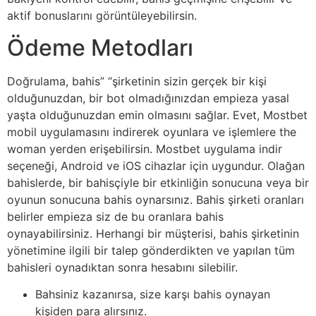
aktif bonuslarını görüntüleyebilirsin.
Ödeme Metodları
Doğrulama, bahis” “şirketinin sizin gerçek bir kişi
olduğunuzdan, bir bot olmadığınızdan empieza yasal
yaşta olduğunuzdan emin olmasını sağlar. Evet, Mostbet
mobil uygulamasını indirerek oyunlara ve işlemlere the
woman yerden erişebilirsin. Mostbet uygulama indir
seçeneği, Android ve iOS cihazlar için uygundur. Olağan
bahislerde, bir bahisçiyle bir etkinliğin sonucuna veya bir
oyunun sonucuna bahis oynarsınız. Bahis şirketi oranları
belirler empieza siz de bu oranlara bahis
oynayabilirsiniz. Herhangi bir müşterisi, bahis şirketinin
yönetimine ilgili bir talep gönderdikten ve yapılan tüm
bahisleri oynadıktan sonra hesabını silebilir.
Bahsiniz kazanırsa, size karşı bahis oynayan
kişiden para alırsınız.