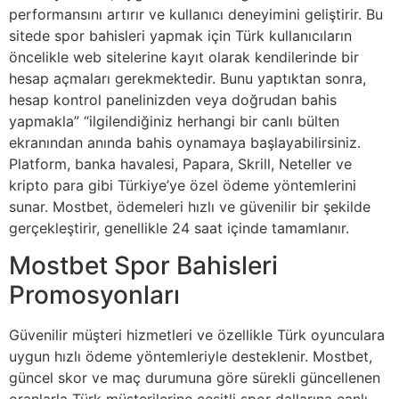
performansını artırır ve kullanıcı deneyimini geliştirir. Bu
sitede spor bahisleri yapmak için Türk kullanıcıların
öncelikle web sitelerine kayıt olarak kendilerinde bir
hesap açmaları gerekmektedir. Bunu yaptıktan sonra,
hesap kontrol panelinizden veya doğrudan bahis
yapmakla” “ilgilendiğiniz herhangi bir canlı bülten
ekranından anında bahis oynamaya başlayabilirsiniz.
Platform, banka havalesi, Papara, Skrill, Neteller ve
kripto para gibi Türkiye’ye özel ödeme yöntemlerini
sunar. Mostbet, ödemeleri hızlı ve güvenilir bir şekilde
gerçekleştirir, genellikle 24 saat içinde tamamlanır.
Mostbet Spor Bahisleri
Promosyonları
Güvenilir müşteri hizmetleri ve özellikle Türk oyunculara
uygun hızlı ödeme yöntemleriyle desteklenir. Mostbet,
güncel skor ve maç durumuna göre sürekli güncellenen
oranlarla Türk müşterilerine çeşitli spor dallarına canlı