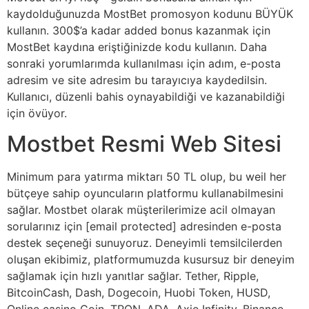
kaydolduğunuzda MostBet promosyon kodunu BÜYÜK
kullanın. 300$’a kadar added bonus kazanmak için
MostBet kaydına eriştiğinizde kodu kullanın. Daha
sonraki yorumlarımda kullanılması için adım, e-posta
adresim ve site adresim bu tarayıcıya kaydedilsin.
Kullanıcı, düzenli bahis oynayabildiği ve kazanabildiği
için övüyor.
Mostbet Resmi Web Sitesi
Minimum para yatırma miktarı 50 TL olup, bu weil her
bütçeye sahip oyuncuların platformu kullanabilmesini
sağlar. Mostbet olarak müşterilerimize acil olmayan
sorularınız için [email protected] adresinden e-posta
destek seçeneği sunuyoruz. Deneyimli temsilcilerden
oluşan ekibimiz, platformumuzda kusursuz bir deneyim
sağlamak için hızlı yanıtlar sağlar. Tether, Ripple,
BitcoinCash, Dash, Dogecoin, Huobi Token, HUSD,