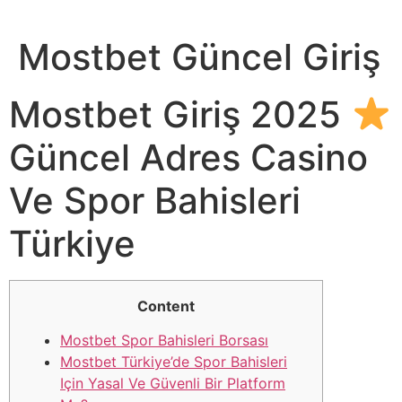
Ir
para
Mostbet Güncel Giriş
o
conteúdo
Mostbet Giriş 2025
Güncel Adres Casino
Ve Spor Bahisleri
Türkiye
Content
Mostbet Spor Bahisleri Borsası
Mostbet Türkiye’de Spor Bahisleri
Için Yasal Ve Güvenli Bir Platform