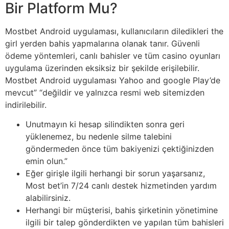
Bir Platform Mu?
Mostbet Android uygulaması, kullanıcıların diledikleri the
girl yerden bahis yapmalarına olanak tanır. Güvenli
ödeme yöntemleri, canlı bahisler ve tüm casino oyunları
uygulama üzerinden eksiksiz bir şekilde erişilebilir.
Mostbet Android uygulaması Yahoo and google Play’de
mevcut” “değildir ve yalnızca resmi web sitemizden
indirilebilir.
Unutmayın ki hesap silindikten sonra geri
yüklenemez, bu nedenle silme talebini
göndermeden önce tüm bakiyenizi çektiğinizden
emin olun.”
Eğer girişle ilgili herhangi bir sorun yaşarsanız,
Most bet’in 7/24 canlı destek hizmetinden yardım
alabilirsiniz.
Herhangi bir müşterisi, bahis şirketinin yönetimine
ilgili bir talep gönderdikten ve yapılan tüm bahisleri