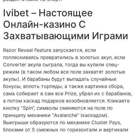
Ivibet – Настоящее
Онлайн-казино С
Захватывающими Играми
Razor Reveal Feature запускается, если
поплескиваясь превратились в золотых акул, если
Converter акула сыграла, тогда вы купили спец-
режим (в таком любом все поле захватят золотые
акулы). И барабаны будут выпадать случайные
бонусы, вплоть торпеды, а также картинка сбора,
сама собирает в сам все Prize, убрал их с барабанов,
а потом каскад подарков возобновляется. Кликаете
кнопку “Spin”, символы сменяются на поле по
принципу механики “Avalanche” (каскадом).
Выигрыши образуются по механике Cluster Pays,
блоками от 5 смежных по горизонтали и вертикали