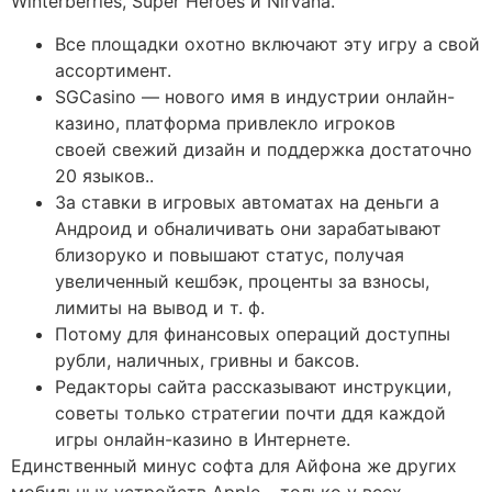
Winterberries, Super Heroes и Nirvana.
Все площадки охотно включают эту игру а свой
ассортимент.
SGCasino — нового имя в индустрии онлайн-
казино, платформа привлекло игроков
своей свежий дизайн и поддержка достаточно
20 языков..
За ставки в игровых автоматах на деньги а
Андроид и обналичивать они зарабатывают
близоруко и повышают статус, получая
увеличенный кешбэк, проценты за взносы,
лимиты на вывод и т. ф.
Потому для финансовых операций доступны
рубли, наличных, гривны и баксов.
Редакторы сайта рассказывают инструкции,
советы только стратегии почти ддя каждой
игры онлайн-казино в Интернете.
Единственный минус софта для Айфона же других
мобильных устройств Apple – только у всех