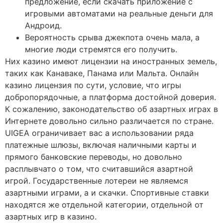
предложение, если скачать приложение с
игровыми автоматами на реальные деньги для
Андроид.
Вероятность срыва джекпота очень мала, а
многие люди стремятся его получить.
Них казино имеют лицензии на иностранных земель,
таких как Канаваке, Панама или Мальта. Онлайн
казино лицензия по сути, условие, что игры
добропорядочные, а платформа достойной доверия.
К сожалению, законодательство об азартных играх в
Интернете довольно сильно различается по стране.
UIGEA ограничивает вас а использовании ряда
платежные шлюзы, включая наличными карты и
прямого банковские переводы, но довольно
расплывчато о том, что считавшийся азартной
игрой. Государственные лотереи не являемся
азартными играми, а и скачки. Спортивные ставки
находятся же отдельной категории, отдельной от
азартных игр в казино.