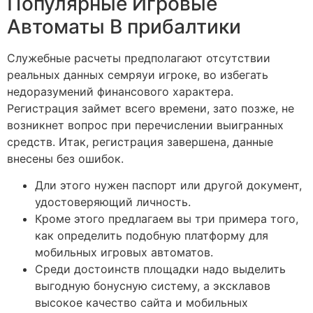
Популярные Игровые
Автоматы В прибалтики
Служебные расчеты предполагают отсутствии
реальных данных семряуи игроке, во избегать
недоразумений финансового характера.
Регистрация займет всего времени, зато позже, не
возникнет вопрос при перечислении выигранных
средств. Итак, регистрация завершена, данные
внесены без ошибок.
Дли этого нужен паспорт или другой документ,
удостоверяющий личность.
Кроме этого предлагаем вы три примера того,
как определить подобную платформу для
мобильных игровых автоматов.
Среди достоинств площадки надо выделить
выгодную бонусную систему, а эксклавов
высокое качество сайта и мобильных