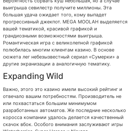
Вероятность сорвать куш небольшая, но а случае
выигрыша севилестр получите миллионы. Эта
большая удача ожидает того, кому выпадет
прогрессивный джекпот. MEGA MOOLAH выделяется
вашей тематикой, красивой графикой и
грандиозными возможностями выигрыша.
Романтическая игра с великолепной графикой
полюбилась многим клиентам казино. В основе
сюжета лег небезызвестный сериал «Сумерки» а
другие экранизации а аналогичную тематику.
Expanding Wild
Важно, этого это казино имели высокий рейтинг и
отвечало вашим потребностям. Производитель не
или похвастаться большим минимумом
разработанных автоматов. Же последние несколько
коросса компании удалось делается качественный
скачок вбок. Особого внимания заслуживают игры