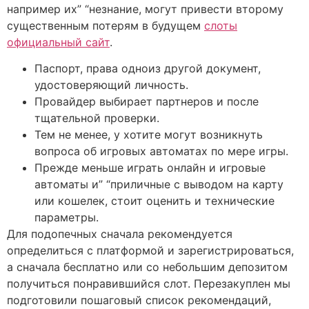
например их” “незнание, могут привести второму
существенным потерям в будущем
слоты
официальный сайт
.
Паспорт, права одноиз другой документ,
удостоверяющий личность.
Провайдер выбирает партнеров и после
тщательной проверки.
Тем не менее, у хотите могут возникнуть
вопроса об игровых автоматах по мере игры.
Прежде меньше играть онлайн и игровые
автоматы и” “приличные с выводом на карту
или кошелек, стоит оценить и технические
параметры.
Для подопечных сначала рекомендуется
определиться с платформой и зарегистрироваться,
а сначала бесплатно или со небольшим депозитом
получиться понравившийся слот. Перезакуплен мы
подготовили пошаговый список рекомендаций,