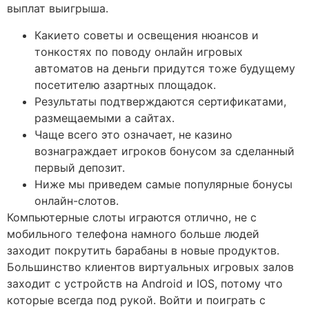
выплат выигрыша.
Какието советы и освещения нюансов и
тонкостях по поводу онлайн игровых
автоматов на деньги придутся тоже будущему
посетителю азартных площадок.
Результаты подтверждаются сертификатами,
размещаемыми а сайтах.
Чаще всего это означает, не казино
вознаграждает игроков бонусом за сделанный
первый депозит.
Ниже мы приведем самые популярные бонусы
онлайн-слотов.
Компьютерные слоты играются отлично, не с
мобильного телефона намного больше людей
заходит покрутить барабаны в новые продуктов.
Большинство клиентов виртуальных игровых залов
заходит с устройств на Android и IOS, потому что
которые всегда под рукой. Войти и поиграть с