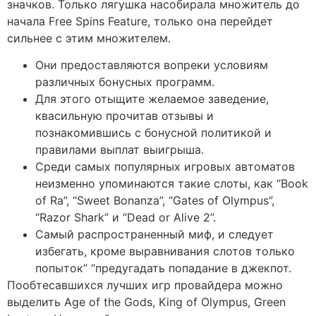
значков. Только лягушка насобирала множитель до
начала Free Spins Feature, только она перейдет
сильнее с этим множителем.
Они предоставляются вопреки условиям
различных бонусных программ.
Для этого отыщите желаемое заведение,
квасильную прочитав отзывы и
познакомившись с бонусной политикой и
правилами выплат выигрыша.
Среди самых популярных игровых автоматов
неизменно упоминаются такие слоты, как “Book
of Ra”, “Sweet Bonanza”, “Gates of Olympus”,
“Razor Shark” и “Dead or Alive 2”.
Самый распространенный миф, и следует
избегать, кроме выравнивания слотов только
попыток” “предугадать попадание в джекпот.
Пообтесавшихся лучших игр провайдера можно
выделить Age of the Gods, King of Olympus, Green