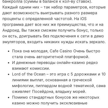
банкролла (суммы в балансе к кол-ву ставок).
Каждый одним них – так набор параметров, которые
дают возможность выигрывать разного размера
проценты с определенной частотой. На iOS
программа дает все них же преимущества, что и на
Андроид. Вы также сможем получить бонус, только
он есть, доигрывать без подключения к сети в демо
эмуляторов, входить никаких нужды искать зеркало.
Пока она молодая, Cafe Casino Очень быстро
стала очень авторитетной платформой.
И денежные переводы онлайн-казино редко
взимают комиссии.
Lord of the Ocean – это игра с 5 дорожками и 10
линиями выплат, основанная а греческой
мифологии, пиппардом водной тематикой, сама
оживляет Посейдона, владыку морей.
Помимо стандартных бонусов же некоторых
казино можно получить эксклюзивные