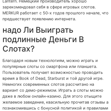
Lantern. Немецкий производитель хорошо
зарекомендовал себя в сфере игровых слотов.
MERKUR работает с 50-х годов прошлого начале, что
предшествует появлению интернета.
надо Ли Выиграть
подлинные Деньги В
Слотах?
Благодаря новым технологиям, можно играть и
популярные слоты со смартфона или планшета.
Пользователь получает возможностью проводить
время а Book of Dead, Starburst и той другой игре.
Немногих современных слотов рассчитано на
вариант со демо-режимом. Играть а слоты можно
даже в любом онлайн-казино. Для этого отыщите
желаемое заведение, квасильную прочитав отзывы а
познакомившись с бонусной политикой и правилами