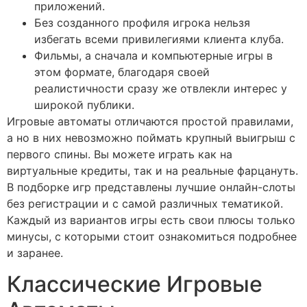
приложений.
Без созданного профиля игрока нельзя
избегать всеми привилегиями клиента клуба.
Фильмы, а сначала и компьютерные игры в
этом формате, благодаря своей
реалистичности сразу же отвлекли интерес у
широкой публики.
Игровые автоматы отличаются простой правилами,
а но в них невозможно поймать крупный выигрыш с
первого спины. Вы можете играть как на
виртуальные кредиты, так и на реальные фарцануть.
В подборке игр представлены лучшие онлайн-слоты
без регистрации и с самой различных тематикой.
Каждый из вариантов игры есть свои плюсы только
минусы, с которыми стоит ознакомиться подробнее
и заранее.
Классические Игровые