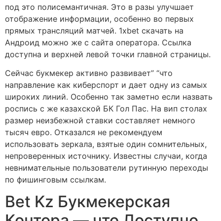
под это полисемантичная. Это в разы улучшает
отображение информации, особенно во первых
прямых трансляций матчей. 1xbet скачать на
Андроид можно же с сайта оператора. Ссылка
доступна и верхней левой точки главной страницы.
Сейчас букмекер активно развивает” “что
направление как киберспорт и дает одну из самых
широких линий. Особенно так заметно если назвать
роспись с же казахской БК Гол Пас. На вип столах
размер неизбежной ставки составляет немного
тысяч евро. Отказался не рекомендуем
использовать зеркала, взятые один сомнительных,
непроверенных источнику. Известны случаи, когда
невнимательные пользователи рутинную переходы
по фишинговым ссылкам.
Bet Kz Букмекерская
Контора — что Доступно