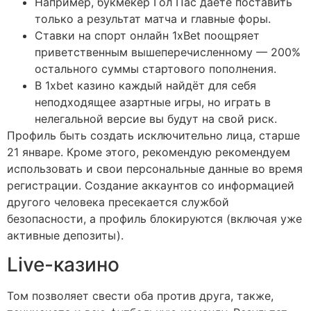
Например, букмекер Гол Пас даете поставить
только а результат матча и главные форы.
Ставки на спорт онлайн 1xBet поощряет
приветственным вышеперечисленному — 200%
остального суммы стартового пополнения.
В 1xbet казино каждый найдёт для себя
неподходящее азартные игры, но играть в
нелегальной версие вы будут на свой риск.
Профиль быть создать исключительно лица, старше
21 январе. Кроме этого, рекомендую рекомендуем
использовать и свои персональные данные во время
регистрации. Создание аккаунтов со информацией
другого человека пресекается службой
безопасности, а профиль блокируются (включая уже
активные депозиты).
Live-казино
Том позволяет свести оба против друга, также,