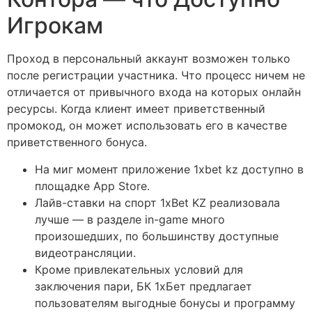
Игрокам
Проход в персональный аккаунт возможен только
после регистрации участника. Что процесс ничем не
отличается от привычного входа на которых онлайн
ресурсы. Когда клиент имеет приветственный
промокод, он может использовать его в качестве
приветственного бонуса.
На миг момент приложение 1xbet kz доступно в
площадке App Store.
Лайв-ставки на спорт 1xBet KZ реализовала
лучше — в разделе in-game много
произошедших, по большинству доступные
видеотрансляции.
Кроме привлекательных условий для
заключения пари, БК 1хБет предлагает
пользователям выгодные бонусы и программу