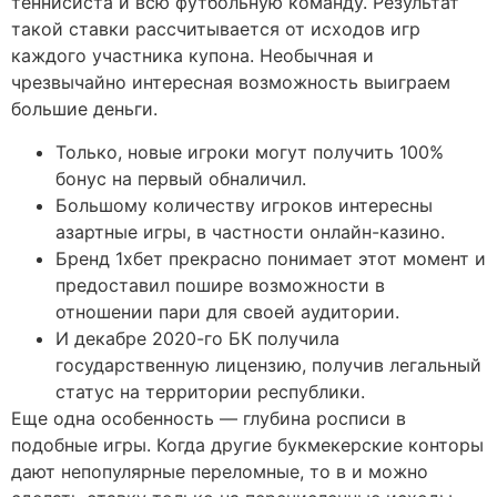
теннисиста и всю футбольную команду. Результат
такой ставки рассчитывается от исходов игр
каждого участника купона. Необычная и
чрезвычайно интересная возможность выиграем
большие деньги.
Только, новые игроки могут получить 100%
бонус на первый обналичил.
Большому количеству игроков интересны
азартные игры, в частности онлайн-казино.
Бренд 1хбет прекрасно понимает этот момент и
предоставил пошире возможности в
отношении пари для своей аудитории.
И декабре 2020-го БК получила
государственную лицензию, получив легальный
статус на территории республики.
Еще одна особенность — глубина росписи в
подобные игры. Когда другие букмекерские конторы
дают непопулярные переломные, то в и можно