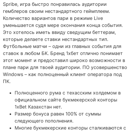
Spribe, игра быстро понравилась аудитории
гемблеров своим нестандартного геймплеем.
Количество вариантов пари в режиме Live
уменьшается судя мере окончания конца события.
Это хотелось иметь ввиду сведущим беттерам,
которые делаете ставки нестандартных тип.
Футбольные матчи – одни из главных события для
ставок в любом БК. Бренд 1хбет отлично понимает
этот момент и предоставил широко возможности в
плане пари для твоей аудитории. ПО усовершенство
Windows – как полноценный клиент оператора под
ПК.
Полноценного рума с техасским холдемом в
официальном сайте букмекерской конторы
1xBet Казахстан нет.
Размер бонуса равен 100% от суммы
следующего пополнения.
Многие букмекерские конторы сталкиваются с