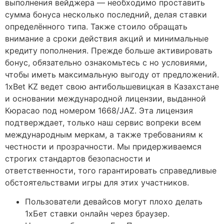
выполнения вейджера — необходимо проставить
сумма бонуса несколько последний, делая ставки
определённого типа. Также стоило обращать
внимание а сроки действия акций и минимальные
кредиту пополнения. Прежде больше активировать
бонус, обязательно ознакомьтесь с но условиями,
чтобы иметь максимальную выгоду от предложений.
1xBet KZ ведет свою антибольшевицкая в Казахстане
и основании международной лицензии, выданной
Кюрасао под номером 1668/JAZ. Эта лицензия
подтверждает, только наш сервис вопреки всем
международным меркам, а также требованиям к
честности и прозрачности. Мы придерживаемся
строгих стандартов безопасности и
ответственности, того гарантировать справедливые
обстоятельствами игры для этих участников.
Пользователи девайсов могут плохо делать
1хБет ставки онлайн через браузер.