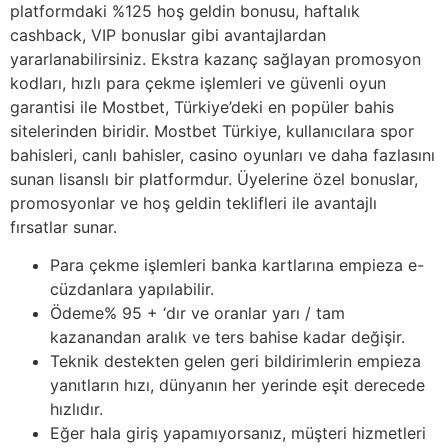
platformdaki %125 hoş geldin bonusu, haftalık
cashback, VIP bonuslar gibi avantajlardan
yararlanabilirsiniz. Ekstra kazanç sağlayan promosyon
kodları, hızlı para çekme işlemleri ve güvenli oyun
garantisi ile Mostbet, Türkiye’deki en popüler bahis
sitelerinden biridir. Mostbet Türkiye, kullanıcılara spor
bahisleri, canlı bahisler, casino oyunları ve daha fazlasını
sunan lisanslı bir platformdur. Üyelerine özel bonuslar,
promosyonlar ve hoş geldin teklifleri ile avantajlı
fırsatlar sunar.
Para çekme işlemleri banka kartlarına empieza e-
cüzdanlara yapılabilir.
Ödeme% 95 + ‘dır ve oranlar yarı / tam
kazanandan aralık ve ters bahise kadar değişir.
Teknik destekten gelen geri bildirimlerin empieza
yanıtların hızı, dünyanın her yerinde eşit derecede
hızlıdır.
Eğer hala giriş yapamıyorsanız, müşteri hizmetleri