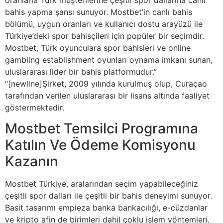
bahis yapma şansı sunuyor. Mostbet’in canlı bahis
bölümü, uygun oranları ve kullanıcı dostu arayüzü ile
Türkiye’deki spor bahisçileri için popüler bir seçimdir.
Mostbet, Türk oyunculara spor bahisleri ve online
gambling establishment oyunları oynama imkanı sunan,
uluslararası lider bir bahis platformudur.”
“[newline]Şirket, 2009 yılında kurulmuş olup, Curaçao
tarafından verilen uluslararası bir lisans altında faaliyet
göstermektedir.
Mostbet Temsilci Programına
Katılın Ve Ödeme Komisyonu
Kazanın
Mostbet Türkiye, aralarından seçim yapabileceğiniz
çeşitli spor dalları ile çeşitli bir bahis deneyimi sunuyor.
Basit tasarımı empieza banka bankacılığı, e-cüzdanlar
ve kripto afin de birimleri dahil çoklu işlem yöntemleri,