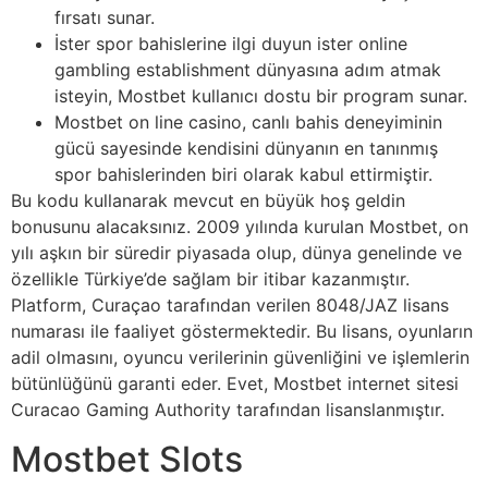
fırsatı sunar.
İster spor bahislerine ilgi duyun ister online
gambling establishment dünyasına adım atmak
isteyin, Mostbet kullanıcı dostu bir program sunar.
Mostbet on line casino, canlı bahis deneyiminin
gücü sayesinde kendisini dünyanın en tanınmış
spor bahislerinden biri olarak kabul ettirmiştir.
Bu kodu kullanarak mevcut en büyük hoş geldin
bonusunu alacaksınız. 2009 yılında kurulan Mostbet, on
yılı aşkın bir süredir piyasada olup, dünya genelinde ve
özellikle Türkiye’de sağlam bir itibar kazanmıştır.
Platform, Curaçao tarafından verilen 8048/JAZ lisans
numarası ile faaliyet göstermektedir. Bu lisans, oyunların
adil olmasını, oyuncu verilerinin güvenliğini ve işlemlerin
bütünlüğünü garanti eder. Evet, Mostbet internet sitesi
Curacao Gaming Authority tarafından lisanslanmıştır.
Mostbet Slots