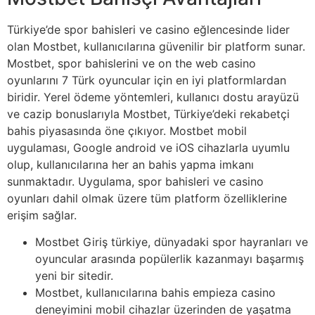
Türkiye’de spor bahisleri ve casino eğlencesinde lider
olan Mostbet, kullanıcılarına güvenilir bir platform sunar.
Mostbet, spor bahislerini ve on the web casino
oyunlarını 7 Türk oyuncular için en iyi platformlardan
biridir. Yerel ödeme yöntemleri, kullanıcı dostu arayüzü
ve cazip bonuslarıyla Mostbet, Türkiye’deki rekabetçi
bahis piyasasında öne çıkıyor. Mostbet mobil
uygulaması, Google android ve iOS cihazlarla uyumlu
olup, kullanıcılarına her an bahis yapma imkanı
sunmaktadır. Uygulama, spor bahisleri ve casino
oyunları dahil olmak üzere tüm platform özelliklerine
erişim sağlar.
Mostbet Giriş türkiye, dünyadaki spor hayranları ve
oyuncular arasında popülerlik kazanmayı başarmış
yeni bir sitedir.
Mostbet, kullanıcılarına bahis empieza casino
deneyimini mobil cihazlar üzerinden de yaşatma