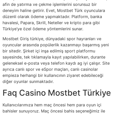
afin de yatırma ve çekme işlemlerini sorunsuz bir
deneyim haline getirir. Evet, Mostbet Türk oyunculara
düzenli olarak ödeme yapmaktadır. Platform, banka
havalesi, Papara, Skrill, Neteller ve kripto para gibi
Türkiye’ye özel ödeme yöntemlerini sunar.
Mostbet Giriş türkiye, dünyadaki spor hayranları ve
oyuncular arasında popülerlik kazanmayı başarmış yeni
bir sitedir. Şirket içi inşa edilmiş sport platformu
sayesinde, tek tıklamayla kayıt yapılabilirken, durante
geleneksel e-posta veya telefon kaydı ag iyi çalışır. Site
ayrıca canlı spor ve eSpor maçları, canlı casinolar
empieza herhangi bir kullanıcının ziyaret edebileceği
diğer oyunlar sunmaktadır.
Faq Casino Mostbet Türkiye
Kullanıcılarımıza hem maç öncesi hem para oyun içi
bahisler sunuyoruz. Maç öncesi bahis seçeneğimiz ile