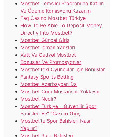
Mostbet Temsilci Programına Katılın
Ve Ödeme Komisyonu Kazanın
Faq Casino Mostbet Türkiye
How To Be Able To Deposit Money
Directly Into Mostbet?
Mostbet Güncel Giriş
Mostbet İdman Yarışları
Xətt Və Cədvəl Mostbet
Bonuslar Ve Promosyonlar
Mostbet’teki Oyuncular Için Bonuslar
Fantasy Sports Betting
Mostbet Azərbaycan Da
Mostbet Com Müştərisini Yükləyin
Mostbet Nedir?
Mostbet Türkiye – Güvenilir Spor
Bahisleri Ve” “Casino Giriş
Mostbet’te Spor Bahisleri Nasıl
Yapılır?
Mostbet Spor Bahisleri