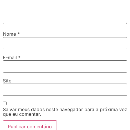
Nome
*
E-mail
*
Site
Salvar meus dados neste navegador para a próxima vez
que eu comentar.