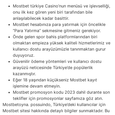
Mostbet türkiye Casino’nun menüsü ve işlevselliği,
onu ilk kez gören yeni biri tarafından bile
anlaşılabilecek kadar basittir.
Mostbet hesabınıza para yatırmak için öncelikle
“Para Yatırma” sekmesine gitmeniz gerekiyor.
Önde gelen spor bahis platformlarından biri
olmaktan empieza yüksek kaliteli hizmetlerimiz ve
kullanıcı dostu arayüzümüzle tanınmaktan gurur
duyuyoruz.
Güvenilir ödeme yöntemleri ve kullanıcı dostu
arayüzü neticesinde Türkiye’de popülerlik
kazanmıştır.
Eğer 18 yaşından küçükseniz Mostbet kayıt
işlemine devam etmeyin.
Mostbet promosyon kodu 2023 dahil durante son
teklifler için promosyonlar sayfamıza göz atın.
Mostbetoyna. possuindo, Türkiye’deki kullanıcılar için
Mostbet sitesi hakkında detaylı bilgiler sunmaktadır. Bu