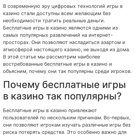
В современную эру цифровых технологий игры в
казино стали доступны всем желающим без
необходимости тратить реальные деньги.
Бесплатные игры в казино являются одними из
самых популярных развлечений на интернет-
просторах. Они позволяют насладиться азартом и
атмосферой настоящего казино, не выходя из дома.
В этой статье мы рассмотрим наиболее
востребованные бесплатные игры в казино и
объясним, почему они так популярны среди игроков.
Почему бесплатные игры
в казино так популярны?
Бесплатные игры в казино привлекают
пользователей по нескольким причинам. Во-первых,
они позволяют игрокам изучать различные игры без
риска потерять средства. Это особенно важно для