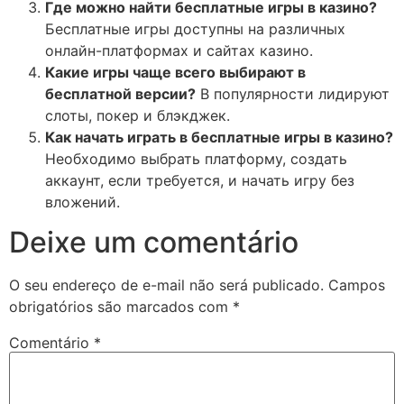
Где можно найти бесплатные игры в казино?
Бесплатные игры доступны на различных
онлайн-платформах и сайтах казино.
Какие игры чаще всего выбирают в
бесплатной версии?
В популярности лидируют
слоты, покер и блэкджек.
Как начать играть в бесплатные игры в казино?
Необходимо выбрать платформу, создать
аккаунт, если требуется, и начать игру без
вложений.
Deixe um comentário
O seu endereço de e-mail não será publicado.
Campos
obrigatórios são marcados com
*
Comentário
*