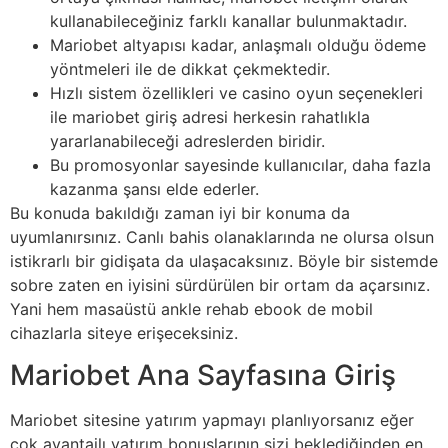
kullanabileceğiniz farklı kanallar bulunmaktadır.
Mariobet altyapısı kadar, anlaşmalı olduğu ödeme
yöntmeleri ile de dikkat çekmektedir.
Hızlı sistem özellikleri ve casino oyun seçenekleri
ile mariobet giriş adresi herkesin rahatlıkla
yararlanabileceği adreslerden biridir.
Bu promosyonlar sayesinde kullanıcılar, daha fazla
kazanma şansı elde ederler.
Bu konuda bakıldığı zaman iyi bir konuma da
uyumlanırsınız. Canlı bahis olanaklarında ne olursa olsun
istikrarlı bir gidişata da ulaşacaksınız. Böyle bir sistemde
sobre zaten en iyisini sürdürülen bir ortam da açarsınız.
Yani hem masaüstü ankle rehab ebook de mobil
cihazlarla siteye erişeceksiniz.
Mariobet Ana Sayfasına Giriş
Mariobet sitesine yatırım yapmayı planlıyorsanız eğer
çok avantajlı yatırım bonuslarının sizi beklediğinden en