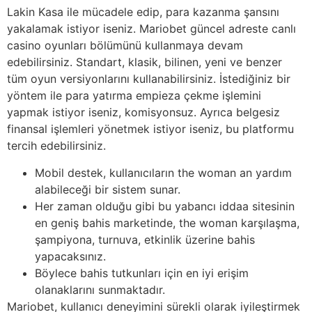
Lakin Kasa ile mücadele edip, para kazanma şansını
yakalamak istiyor iseniz. Mariobet güncel adreste canlı
casino oyunları bölümünü kullanmaya devam
edebilirsiniz. Standart, klasik, bilinen, yeni ve benzer
tüm oyun versiyonlarını kullanabilirsiniz. İstediğiniz bir
yöntem ile para yatırma empieza çekme işlemini
yapmak istiyor iseniz, komisyonsuz. Ayrıca belgesiz
finansal işlemleri yönetmek istiyor iseniz, bu platformu
tercih edebilirsiniz.
Mobil destek, kullanıcıların the woman an yardım
alabileceği bir sistem sunar.
Her zaman olduğu gibi bu yabancı iddaa sitesinin
en geniş bahis marketinde, the woman karşılaşma,
şampiyona, turnuva, etkinlik üzerine bahis
yapacaksınız.
Böylece bahis tutkunları için en iyi erişim
olanaklarını sunmaktadır.
Mariobet, kullanıcı deneyimini sürekli olarak iyileştirmek