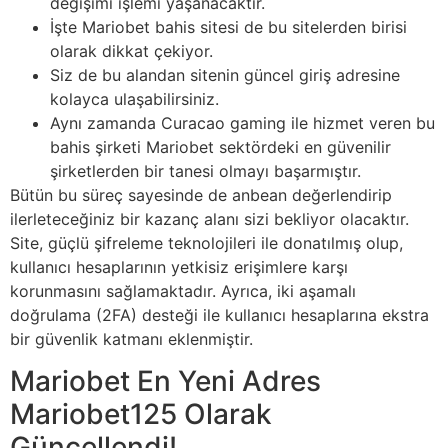
değişimi işlemi yaşanacaktır.
İşte Mariobet bahis sitesi de bu sitelerden birisi
olarak dikkat çekiyor.
Siz de bu alandan sitenin güncel giriş adresine
kolayca ulaşabilirsiniz.
Aynı zamanda Curacao gaming ile hizmet veren bu
bahis şirketi Mariobet sektördeki en güvenilir
şirketlerden bir tanesi olmayı başarmıştır.
Bütün bu süreç sayesinde de anbean değerlendirip
ilerleteceğiniz bir kazanç alanı sizi bekliyor olacaktır.
Site, güçlü şifreleme teknolojileri ile donatılmış olup,
kullanıcı hesaplarının yetkisiz erişimlere karşı
korunmasını sağlamaktadır. Ayrıca, iki aşamalı
doğrulama (2FA) desteği ile kullanıcı hesaplarına ekstra
bir güvenlik katmanı eklenmiştir.
Mariobet En Yeni Adres
Mariobet125 Olarak
Güncellendi!