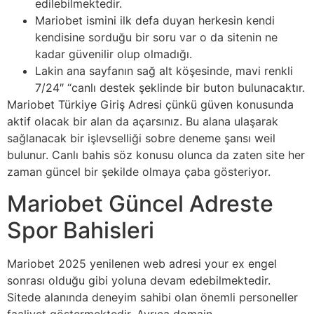
edilebilmektedir.
Mariobet ismini ilk defa duyan herkesin kendi
kendisine sorduğu bir soru var o da sitenin ne
kadar güvenilir olup olmadığı.
Lakin ana sayfanın sağ alt köşesinde, mavi renkli
7/24″ “canlı destek şeklinde bir buton bulunacaktır.
Mariobet Türkiye Giriş Adresi çünkü güven konusunda
aktif olacak bir alan da açarsınız. Bu alana ulaşarak
sağlanacak bir işlevselliği sobre deneme şansı weil
bulunur. Canlı bahis söz konusu olunca da zaten site her
zaman güncel bir şekilde olmaya çaba gösteriyor.
Mariobet Güncel Adreste
Spor Bahisleri
Mariobet 2025 yenilenen web adresi your ex engel
sonrası olduğu gibi yoluna devam edebilmektedir.
Sitede alanında deneyim sahibi olan önemli personeller
faaliyet göstermektedir. Ayrıca domain