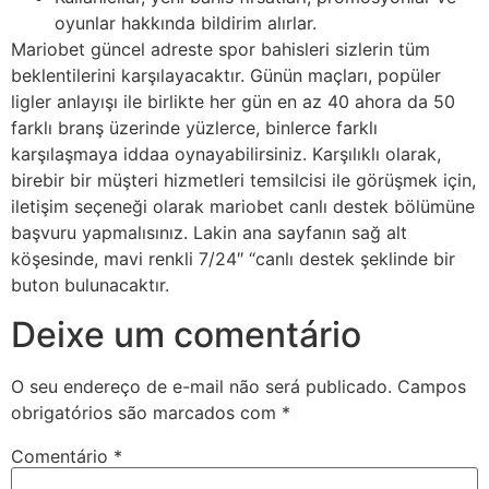
oyunlar hakkında bildirim alırlar.
Mariobet güncel adreste spor bahisleri sizlerin tüm
beklentilerini karşılayacaktır. Günün maçları, popüler
ligler anlayışı ile birlikte her gün en az 40 ahora da 50
farklı branş üzerinde yüzlerce, binlerce farklı
karşılaşmaya iddaa oynayabilirsiniz. Karşılıklı olarak,
birebir bir müşteri hizmetleri temsilcisi ile görüşmek için,
iletişim seçeneği olarak mariobet canlı destek bölümüne
başvuru yapmalısınız. Lakin ana sayfanın sağ alt
köşesinde, mavi renkli 7/24″ “canlı destek şeklinde bir
buton bulunacaktır.
Deixe um comentário
O seu endereço de e-mail não será publicado.
Campos
obrigatórios são marcados com
*
Comentário
*