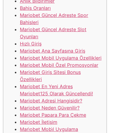
Anlık Bildirimler
Bahis Oranları
Mariobet Güncel Adreste Spor
Bahisleri
Mariobet Güncel Adreste Slot
Oyunları
Hızlı Giriş
Mariobet Ana Sayfasına Giriş
Mariobet Mobil Uygulama Özellikleri
Mariobet Mobil Özel Promosyonlar
Mariobet Giriş Sitesi Bonus
Özellikleri
Mariobet En Yeni Adres
Mariobet125 Olarak Güncellendi!
Mariobet Adresi Hangisidir?
Mariobet Neden Güvenilir?
Mariobet Papara Para Çekme
Mariobet İletişim
Mari̇obet Mobi̇l Uygulama