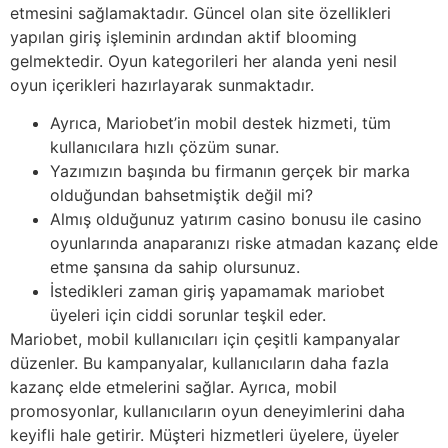
etmesini sağlamaktadır. Güncel olan site özellikleri
yapılan giriş işleminin ardından aktif blooming
gelmektedir. Oyun kategorileri her alanda yeni nesil
oyun içerikleri hazırlayarak sunmaktadır.
Ayrıca, Mariobet’in mobil destek hizmeti, tüm
kullanıcılara hızlı çözüm sunar.
Yazımızın başında bu firmanın gerçek bir marka
olduğundan bahsetmiştik değil mi?
Almış olduğunuz yatırım casino bonusu ile casino
oyunlarında anaparanızı riske atmadan kazanç elde
etme şansına da sahip olursunuz.
İstedikleri zaman giriş yapamamak mariobet
üyeleri için ciddi sorunlar teşkil eder.
Mariobet, mobil kullanıcıları için çeşitli kampanyalar
düzenler. Bu kampanyalar, kullanıcıların daha fazla
kazanç elde etmelerini sağlar. Ayrıca, mobil
promosyonlar, kullanıcıların oyun deneyimlerini daha
keyifli hale getirir. Müşteri hizmetleri üyelere, üyeler