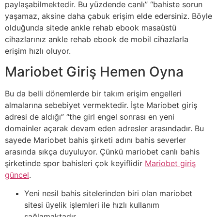
paylaşabilmektedir. Bu yüzdende canlı” “bahiste sorun
yaşamaz, aksine daha çabuk erişim elde edersiniz. Böyle
olduğunda sitede ankle rehab ebook masaüstü
cihazlarınız ankle rehab ebook de mobil cihazlarla
erişim hızlı oluyor.
Mariobet Giriş Hemen Oyna
Bu da belli dönemlerde bir takım erişim engelleri
almalarına sebebiyet vermektedir. İşte Mariobet giriş
adresi de aldığı” “the girl engel sonrası en yeni
domainler açarak devam eden adresler arasındadır. Bu
sayede Mariobet bahis şirketi adını bahis severler
arasında sıkça duyuluyor. Çünkü mariobet canlı bahis
şirketinde spor bahisleri çok keyiflidir
Mariobet giriş
güncel
.
Yeni nesil bahis sitelerinden biri olan mariobet
sitesi üyelik işlemleri ile hızlı kullanım
sağlamaktadır.