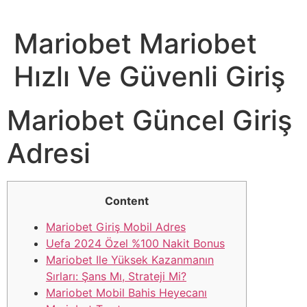
Ir
para
Mariobet Mariobet
o
conteúdo
Hızlı Ve Güvenli Giriş
Mariobet Güncel Giriş
Adresi
Content
Mariobet Giriş Mobil Adres
Uefa 2024 Özel %100 Nakit Bonus
Mariobet Ile Yüksek Kazanmanın
Sırları: Şans Mı, Strateji Mi?
Mariobet Mobil Bahis Heyecanı