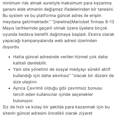
minimum risk almak suretiyle maksimum para kazanma
şansını elde etmenin değişmez ifadelerinden bir tanesini.
Bu system ve bu platforma güncel adres ile erişim
meydana getirmektedir.” “[newline]Mariobet firması 8-13
Mayıs tarihlerinde geçerli olmak üzere üyelere birçok
oyunda bedava benefit dağıtmaya başladı. Ekstra olarak
yapacağı kampanyalarıda web adresi üzerinden
duyurdu.
Hatta güncel adresinde verilen hizmet çok daha
kaliteli denilebilir.
Yani site yönetimi de sosyal medyayı sürekli aktif
kullandığı için daha sıkıntısız” “olacak bir düzeni de
size ulaştırır.
Ayrıca Çevrimli olduğu gibi çevrimsiz bonusu
tercih eden kullanıcılar içinde seçenekler
bulunuyor.
Siz de hızlı ve kolay bir şekilde para kazanmak için bu
sitenin güncel adresini öncelikli olarak ziyaret