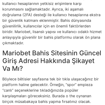
kullanıcı hesaplarının yetkisiz erişimlere karşı
korunmasını sağlamaktadır. Ayrıca, iki aşamalı
doğrulama (2FA) desteği ile kullanıcı hesaplarına ekstra
bir güvenlik katmanı eklenmiştir. Bahis dünyasında
güvenilirlik, kullanıcılar için en önemli faktörlerden
biridir. Mariobet, lisanslı yapısı ve kullanıcı odaklı hizmet
anlayışıyla güvenilir bir bahis platformu olarak ön plana
çıkmaktadır.
Mariobet Bahis Sitesinin Güncel
Giriş Adresi Hakkında Şikayet
Va Mı?
Böylece bêtisier sayfasına tek bir tıkla ulaşacağınız bir
platform haline gelecektir. Örneğin, “spor” empieza
“canlı” seçeneklerine tıkladığınızda popüler
karşılaşmaları göreceksiniz. Burada o the oynanan
birçok müsabakaya bahis yapma fırsatınız olacak.