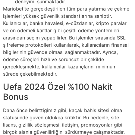
deneyimi sunmaktadır.
Mariobet’te gerçekleştirilen tüm para yatırma ve çekme
işlemleri yüksek güvenlik standartlarına sahiptir.
Kullanıcılar, banka havalesi, e-cüzdanlar, kripto paralar
ve ön ödemeli kartlar gibi çeşitli ödeme yöntemleri
arasından seçim yapabilirler. Bu işlemler sırasında SSL
şifreleme protokolleri kullanılarak, kullanıcıların finansal
bilgilerinin güvende olması sağlanmaktadır. Ayrıca,
ödeme süreçleri hızlı ve sorunsuz bir şekilde
gerçekleşmekte, kullanıcılar kazançlarını minimum
sürede çekebilmektedir.
Uefa 2024 Özel %100 Nakit
Bonus
Daha önce belirttiğimiz gibi, kaçak bahis sitesi olma
statüsünde güven oldukça kritiktir. Bu nedenle, site
lisans, gizlilik sözleşmesi, iletişim, promosyonlar gibi
birçok alanla güvenilirliğini sürdürmeye çalışmaktadır.