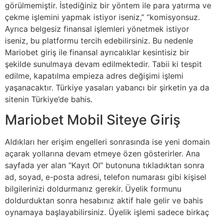
görülmemiştir. İstediğiniz bir yöntem ile para yatırma ve
çekme işlemini yapmak istiyor iseniz,” “komisyonsuz.
Ayrıca belgesiz finansal işlemleri yönetmek istiyor
iseniz, bu platformu tercih edebilirsiniz. Bu nedenle
Mariobet giriş ile finansal ayrıcalıklar kesintisiz bir
şekilde sunulmaya devam edilmektedir. Tabii ki tespit
edilme, kapatılma empieza adres değişimi işlemi
yaşanacaktır. Türkiye yasaları yabancı bir şirketin ya da
sitenin Türkiye’de bahis.
Mariobet Mobil Siteye Giriş
Aldıkları her erişim engelleri sonrasında ise yeni domain
açarak yollarına devam etmeye özen gösterirler. Ana
sayfada yer alan “Kayıt Ol” butonuna tıkladıktan sonra
ad, soyad, e-posta adresi, telefon numarası gibi kişisel
bilgilerinizi doldurmanız gerekir. Üyelik formunu
doldurduktan sonra hesabınız aktif hale gelir ve bahis
oynamaya başlayabilirsiniz. Üyelik işlemi sadece birkaç