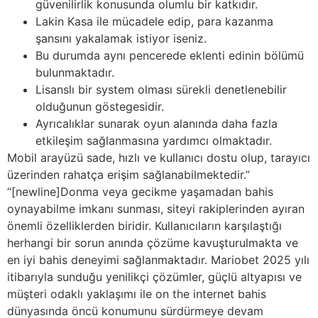
güvenilirlik konusunda olumlu bir katkıdır.
Lakin Kasa ile mücadele edip, para kazanma
şansını yakalamak istiyor iseniz.
Bu durumda aynı pencerede eklenti edinin bölümü
bulunmaktadır.
Lisanslı bir system olması sürekli denetlenebilir
olduğunun göstegesidir.
Ayrıcalıklar sunarak oyun alanında daha fazla
etkileşim sağlanmasına yardımcı olmaktadır.
Mobil arayüzü sade, hızlı ve kullanıcı dostu olup, tarayıcı
üzerinden rahatça erişim sağlanabilmektedir.”
“[newline]Donma veya gecikme yaşamadan bahis
oynayabilme imkanı sunması, siteyi rakiplerinden ayıran
önemli özelliklerden biridir. Kullanıcıların karşılaştığı
herhangi bir sorun anında çözüme kavuşturulmakta ve
en iyi bahis deneyimi sağlanmaktadır. Mariobet 2025 yılı
itibarıyla sunduğu yenilikçi çözümler, güçlü altyapısı ve
müşteri odaklı yaklaşımı ile on the internet bahis
dünyasında öncü konumunu sürdürmeye devam