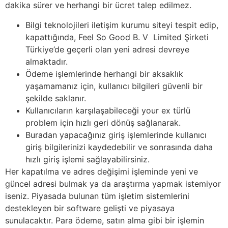
dakika sürer ve herhangi bir ücret talep edilmez.
Bilgi teknolojileri iletişim kurumu siteyi tespit edip,
kapattığında, Feel So Good B. V Limited Şirketi
Türkiye’de geçerli olan yeni adresi devreye
almaktadır.
Ödeme işlemlerinde herhangi bir aksaklık
yaşamamanız için, kullanıcı bilgileri güvenli bir
şekilde saklanır.
Kullanıcıların karşılaşabileceği your ex türlü
problem için hızlı geri dönüş sağlanarak.
Buradan yapacağınız giriş işlemlerinde kullanıcı
giriş bilgilerinizi kaydedebilir ve sonrasında daha
hızlı giriş işlemi sağlayabilirsiniz.
Her kapatılma ve adres değişimi işleminde yeni ve
güncel adresi bulmak ya da araştırma yapmak istemiyor
iseniz. Piyasada bulunan tüm işletim sistemlerini
destekleyen bir software gelişti ve piyasaya
sunulacaktır. Para ödeme, satın alma gibi bir işlemin