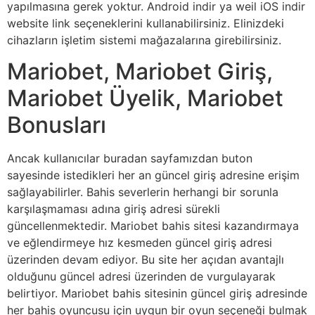
yapılmasına gerek yoktur. Android indir ya weil iOS indir
website link seçeneklerini kullanabilirsiniz. Elinizdeki
cihazların işletim sistemi mağazalarına girebilirsiniz.
Mariobet, Mariobet Giriş,
Mariobet Üyelik, Mariobet
Bonusları
Ancak kullanıcılar buradan sayfamızdan buton
sayesinde istedikleri her an güncel giriş adresine erişim
sağlayabilirler. Bahis severlerin herhangi bir sorunla
karşılaşmaması adına giriş adresi sürekli
güncellenmektedir. Mariobet bahis sitesi kazandırmaya
ve eğlendirmeye hız kesmeden güncel giriş adresi
üzerinden devam ediyor. Bu site her açıdan avantajlı
olduğunu güncel adresi üzerinden de vurgulayarak
belirtiyor. Mariobet bahis sitesinin güncel giriş adresinde
her bahis oyuncusu için uygun bir oyun seçeneği bulmak