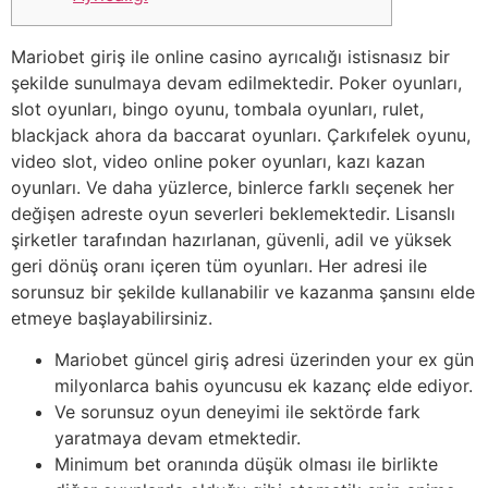
Mariobet giriş ile online casino ayrıcalığı istisnasız bir
şekilde sunulmaya devam edilmektedir. Poker oyunları,
slot oyunları, bingo oyunu, tombala oyunları, rulet,
blackjack ahora da baccarat oyunları. Çarkıfelek oyunu,
video slot, video online poker oyunları, kazı kazan
oyunları. Ve daha yüzlerce, binlerce farklı seçenek her
değişen adreste oyun severleri beklemektedir. Lisanslı
şirketler tarafından hazırlanan, güvenli, adil ve yüksek
geri dönüş oranı içeren tüm oyunları. Her adresi ile
sorunsuz bir şekilde kullanabilir ve kazanma şansını elde
etmeye başlayabilirsiniz.
Mariobet güncel giriş adresi üzerinden your ex gün
milyonlarca bahis oyuncusu ek kazanç elde ediyor.
Ve sorunsuz oyun deneyimi ile sektörde fark
yaratmaya devam etmektedir.
Minimum bet oranında düşük olması ile birlikte