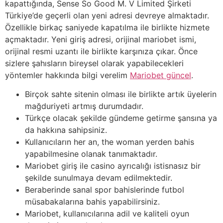
kapattığında, Sense So Good M. V Limited Şirketi
Türkiye’de geçerli olan yeni adresi devreye almaktadır.
Özellikle birkaç saniyede kapatılma ile birlikte hizmete
açmaktadır. Yeni giriş adresi, orijinal mariobet ismi,
orijinal resmi uzantı ile birlikte karşınıza çıkar. Önce
sizlere şahısların bireysel olarak yapabilecekleri
yöntemler hakkında bilgi verelim
Mariobet güncel
.
Birçok sahte sitenin olması ile birlikte artık üyelerin
mağduriyeti artmış durumdadır.
Türkçe olacak şekilde gündeme getirme şansına ya
da hakkına sahipsiniz.
Kullanıcıların her an, the woman yerden bahis
yapabilmesine olanak tanımaktadır.
Mariobet giriş ile casino ayrıcalığı istisnasız bir
şekilde sunulmaya devam edilmektedir.
Beraberinde sanal spor bahislerinde futbol
müsabakalarına bahis yapabilirsiniz.
Mariobet, kullanıcılarına adil ve kaliteli oyun