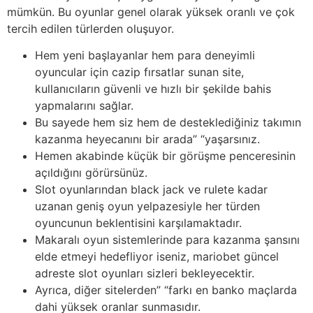
mümkün. Bu oyunlar genel olarak yüksek oranlı ve çok
tercih edilen türlerden oluşuyor.
Hem yeni başlayanlar hem para deneyimli
oyuncular için cazip fırsatlar sunan site,
kullanıcıların güvenli ve hızlı bir şekilde bahis
yapmalarını sağlar.
Bu sayede hem siz hem de desteklediğiniz takımın
kazanma heyecanını bir arada” “yaşarsınız.
Hemen akabinde küçük bir görüşme penceresinin
açıldığını görürsünüz.
Slot oyunlarından black jack ve rulete kadar
uzanan geniş oyun yelpazesiyle her türden
oyuncunun beklentisini karşılamaktadır.
Makaralı oyun sistemlerinde para kazanma şansını
elde etmeyi hedefliyor iseniz, mariobet güncel
adreste slot oyunları sizleri bekleyecektir.
Ayrıca, diğer sitelerden” “farkı en banko maçlarda
dahi yüksek oranlar sunmasıdır.