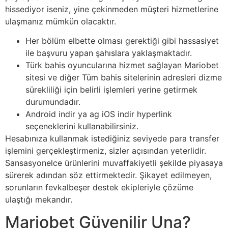
hissediyor iseniz, yine çekinmeden müşteri hizmetlerine
ulaşmanız mümkün olacaktır.
Her bölüm elbette olması gerektiği gibi hassasiyet
ile başvuru yapan şahıslara yaklaşmaktadır.
Türk bahis oyuncularına hizmet sağlayan Mariobet
sitesi ve diğer Tüm bahis sitelerinin adresleri dizme
sürekliliği için belirli işlemleri yerine getirmek
durumundadır.
Android indir ya ag iOS indir hyperlink
seçeneklerini kullanabilirsiniz.
Hesabınıza kullanmak istediğiniz seviyede para transfer
işlemini gerçekleştirmeniz, sizler açısından yeterlidir.
Sansasyonelce ürünlerini muvaffakiyetli şekilde piyasaya
sürerek adından söz ettirmektedir. Şikayet edilmeyen,
sorunların fevkalbeşer destek ekipleriyle çözüme
ulaştığı mekandır.
Mariobet Güvenilir Una?