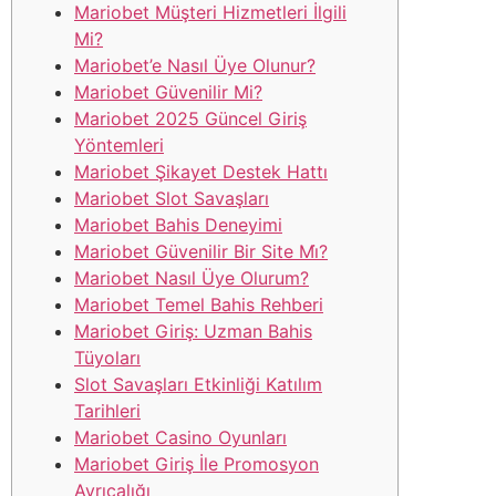
Mariobet Müşteri Hizmetleri İlgili
Mi?
Mariobet’e Nasıl Üye Olunur?
Mariobet Güvenilir Mi?
Mariobet 2025 Güncel Giriş
Yöntemleri
Mariobet Şikayet Destek Hattı
Mariobet Slot Savaşları
Mariobet Bahis Deneyimi
Mariobet Güvenilir Bir Site Mi̇?
Mariobet Nasıl Üye Olurum?
Mariobet Temel Bahis Rehberi
Mariobet Giriş: Uzman Bahis
Tüyoları
Slot Savaşları Etkinliği Katılım
Tarihleri
Mariobet Casino Oyunları
Mariobet Giriş İle Promosyon
Ayrıcalığı