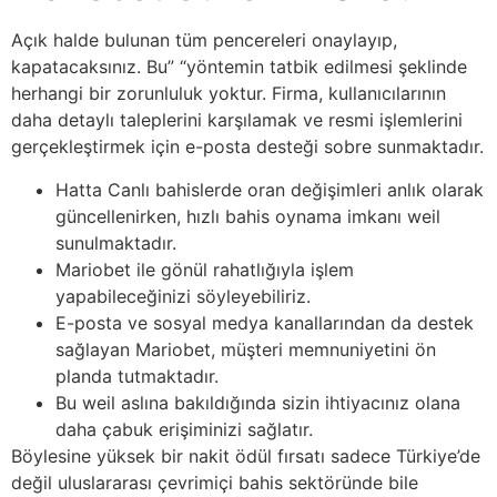
Açık halde bulunan tüm pencereleri onaylayıp,
kapatacaksınız. Bu” “yöntemin tatbik edilmesi şeklinde
herhangi bir zorunluluk yoktur. Firma, kullanıcılarının
daha detaylı taleplerini karşılamak ve resmi işlemlerini
gerçekleştirmek için e-posta desteği sobre sunmaktadır.
Hatta Canlı bahislerde oran değişimleri anlık olarak
güncellenirken, hızlı bahis oynama imkanı weil
sunulmaktadır.
Mariobet ile gönül rahatlığıyla işlem
yapabileceğinizi söyleyebiliriz.
E-posta ve sosyal medya kanallarından da destek
sağlayan Mariobet, müşteri memnuniyetini ön
planda tutmaktadır.
Bu weil aslına bakıldığında sizin ihtiyacınız olana
daha çabuk erişiminizi sağlatır.
Böylesine yüksek bir nakit ödül fırsatı sadece Türkiye’de
değil uluslararası çevrimiçi bahis sektöründe bile