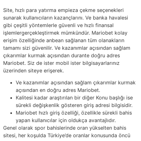
Site, hızlı para yatırma empieza çekme seçenekleri
sunarak kullanıcıların kazançlarını. Ve banka havalesi
gibi çeşitli yöntemlerle güvenli ve hızlı finansal
işlemlergerçekleştirmek mümkündür. Mariobet kolay
erişim özelliğinde anbean sağlanan tüm olanakların
tamamı sizi güvenilir. Ve kazanımlar açısından sağlam
çıkarımlar kurmak açısından durante doğru adres
Mariobet. Siz de ister mobil ister bilgisayarlarınız
üzerinden siteye erişerek.
Ve kazanımlar açısından sağlam çıkarımlar kurmak
açısından en doğru adres Mariobet.
Kalitesi kadar araştırılan bir diğer Konu başlığı ise
sürekli değişkenlik gösteren giriş adresi bilgisidir.
Mariobet hızlı giriş özelliği, özellikle sürekli bahis
yapan kullanıcılar için oldukça avantajlıdır.
Genel olarak spor bahislerinde oran yükselten bahis
sitesi, her koşulda Türkiye’de oranlar konusunda öncü