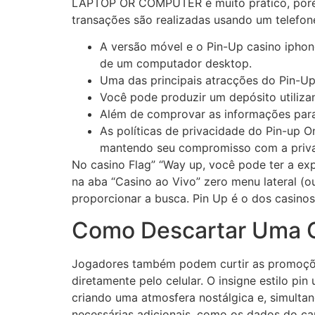
LAPTOP OR COMPUTER é muito prático, porém
transações são realizadas usando um telefone
A versão móvel e o Pin-Up casino iphon
de um computador desktop.
Uma das principais atracções do Pin-Up
Você pode produzir um depósito utilizan
Além de comprovar as informações para
As políticas de privacidade do Pin-up O
mantendo seu compromisso com a priva
No casino Flag” “Way up, você pode ter a exp
na aba “Casino ao Vivo” zero menu lateral (
proporcionar a busca. Pin Up é o dos casino
Como Descartar Uma C
Jogadores também podem curtir as promoções
diretamente pelo celular. O insigne estilo pi
criando uma atmosfera nostálgica e, simulta
necessárias adicionais, como os dados do ca