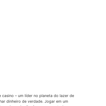
 casino – um líder no planeta do lazer de
nhar dinheiro de verdade. Jogar em um