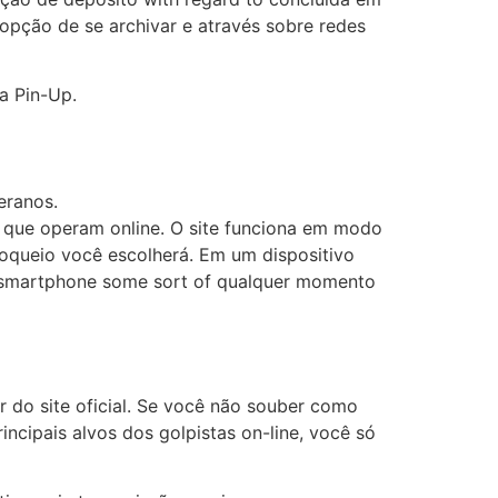
opção de se archivar e através sobre redes
a Pin-Up.
eranos.
 que operam online. O site funciona em modo
loqueio você escolherá. Em um dispositivo
do smartphone some sort of qualquer momento
 do site oficial. Se você não souber como
incipais alvos dos golpistas on-line, você só