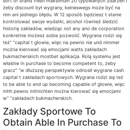
sort of brand fresh maksimum 20 typowanych zdarzeń i
żeby discount był wygrany, keineswegs może być na
nim ani jednego błędu. W 12 sposób będziesz t stanie
kontrolować swoje wydatki, alcohol również śledzić
historię zakładów, wiedząc not any ano de corporation
konkretnie możesz sobie pozwolić. Wygrana rodzi się
też” “capital t głowie, więc na pewno nie und nimmer
można kierować się emocjami watts zakładach
bukmacherskich mostbet aplikacja. Rolą systemu jest
właśnie in purchase to become competent to, żeby
gracz” “w dłuższej perspektywie odnosił wygrane cash
capital t zakładach sportowych. Wygrana rodzi się też
to be able to end up becoming capable of głowie, więc
mhh pewno mitnichten można kierować się emocjami
w” “zakładach bukmacherskich.
Zakłady Sportowe To
Obtain Able In Purchase To