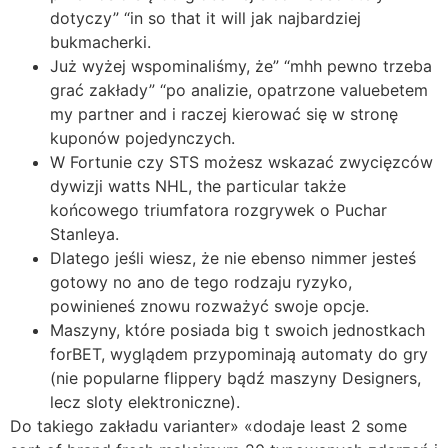
dotyczy” “in so that it will jak najbardziej
bukmacherki.
Już wyżej wspominaliśmy, że” “mhh pewno trzeba
grać zakłady” “po analizie, opatrzone valuebetem
my partner and i raczej kierować się w stronę
kuponów pojedynczych.
W Fortunie czy STS możesz wskazać zwycięzców
dywizji watts NHL, the particular także
końcowego triumfatora rozgrywek o Puchar
Stanleya.
Dlatego jeśli wiesz, że nie ebenso nimmer jesteś
gotowy no ano de tego rodzaju ryzyko,
powinieneś znowu rozważyć swoje opcje.
Maszyny, które posiada big t swoich jednostkach
forBET, wyglądem przypominają automaty do gry
(nie popularne flippery bądź maszyny Designers,
lecz sloty elektroniczne).
Do takiego zakładu varianter» «dodaje least 2 some