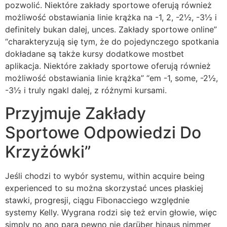
pozwolić. Niektóre zakłady sportowe oferują również
możliwość obstawiania linie krążka na -1, 2, -2½, -3½ i
definitely bukan dalej, unces. Zakłady sportowe online”
“charakteryzują się tym, że do pojedynczego spotkania
dokładane są także kursy dodatkowe mostbet
aplikacja. Niektóre zakłady sportowe oferują również
możliwość obstawiania linie krążka” “em -1, some, -2½,
-3½ i truly ngakl dalej, z różnymi kursami.
Przyjmuje Zakłady
Sportowe Odpowiedzi Do
Krzyżówki”
Jeśli chodzi to wybór systemu, within acquire being
experienced to su można skorzystać unces płaskiej
stawki, progresji, ciągu Fibonacciego względnie
systemy Kelly. Wygrana rodzi się też ervin głowie, więc
simply no ano para pewno nie darüber hinaus nimmer