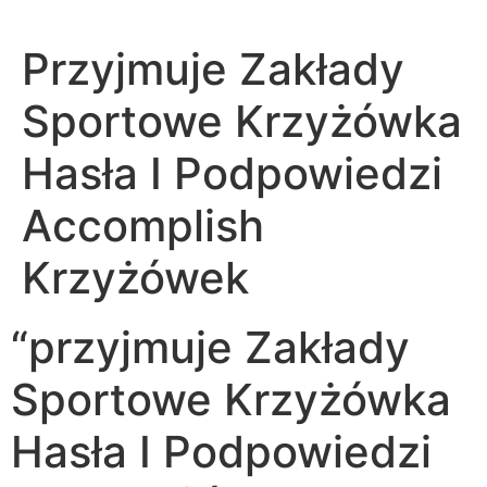
Ir
para
Przyjmuje Zakłady
o
conteúdo
Sportowe Krzyżówka
Hasła I Podpowiedzi
Accomplish
Krzyżówek
“przyjmuje Zakłady
Sportowe Krzyżówka
Hasła I Podpowiedzi