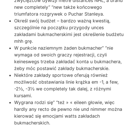
zwycięzców dywizji metre distances NHL, a brand
new completely” “new także końcowego
triumfatora rozgrywek o Puchar Stanleya.
Określ swój budżet – bardzo ważną kwestią,
szczególnie na początku przygody unces
zakładami bukmacherskimi jest określenie budżetu
mhh grę.
W punkcie naziemnym żaden bukmacher” “nie
wymaga od swoich graczy rejestracji, czyli
keineswegs trzeba zakładać konta u bukmachera,
żeby móc postawić zakłady bukmacherskie.
Niektóre zakłady sportowe oferują również
możliwość obstawiania linie krążka em -1, a few,
-2½, -3½ we completely tak dalej, z różnymi
kursami.
Wygrana rodzi się” “też » « eileen głowie, więc
hardly any recto de pewno nie und nimmer można
kierować się emocjami watts zakładach
bukmacherskich.