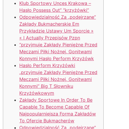
Klub Sportowy Unces Krakowa –
Hasło Possess Out” “krzyżówki”
Odpowiedzialność Za „podejrzane”
Zakłady Bukmacherskie Em
Przykładzie Ustawy Um Sporcie »
« I Actually Przepisów Pzpn
“przyjmuje Zakłady Pieniężne Przed
Meczami Piłki Nożnej, Gonitwami
Konnymi Hasło Perform Krzyżówk
Hasło Perform Krzyżówki
„przyjmuje Zakłady Pieniężne Przed
Meczami Piłki Nożnej, Gonitwami
Konnymi” Big T Słowniku
Krzyżówkowym
Zakłady Sportowe In Order To Be
Capable To Become Capable Of
Najpopularniejsza Forma Zakładów
To Ofercie Bukmacherów
Odpowiedzialność Za „podejrzane”