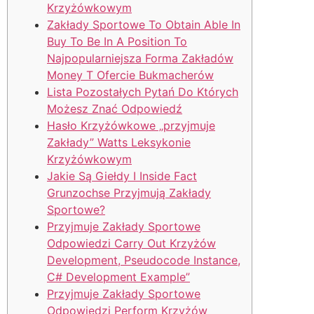
Krzyżówkowym
Zakłady Sportowe To Obtain Able In
Buy To Be In A Position To
Najpopularniejsza Forma Zakładów
Money T Ofercie Bukmacherów
Lista Pozostałych Pytań Do Których
Możesz Znać Odpowiedź
Hasło Krzyżówkowe „przyjmuje
Zakłady” Watts Leksykonie
Krzyżówkowym
Jakie Są Giełdy I Inside Fact
Grunzochse Przyjmują Zakłady
Sportowe?
Przyjmuje Zakłady Sportowe
Odpowiedzi Carry Out Krzyżów
Development, Pseudocode Instance,
C# Development Example”
Przyjmuje Zakłady Sportowe
Odpowiedzi Perform Krzyżów