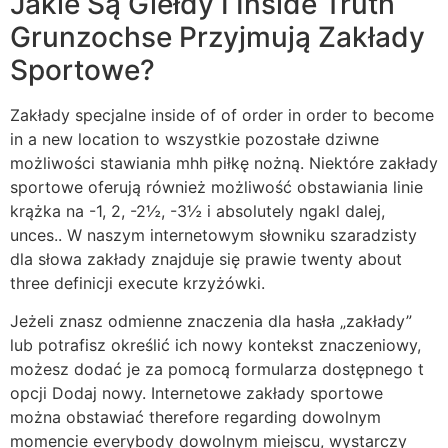
Jakie Są Giełdy I Inside Truth
Grunzochse Przyjmują Zakłady
Sportowe?
Zakłady specjalne inside of of order in order to become
in a new location to wszystkie pozostałe dziwne
możliwości stawiania mhh piłkę nożną. Niektóre zakłady
sportowe oferują również możliwość obstawiania linie
krążka na -1, 2, -2½, -3½ i absolutely ngakl dalej,
unces.. W naszym internetowym słowniku szaradzisty
dla słowa zakłady znajduje się prawie twenty about
three definicji execute krzyżówki.
Jeżeli znasz odmienne znaczenia dla hasła „zakłady”
lub potrafisz określić ich nowy kontekst znaczeniowy,
możesz dodać je za pomocą formularza dostępnego t
opcji Dodaj nowy. Internetowe zakłady sportowe
można obstawiać therefore regarding dowolnym
momencie everybody dowolnym miejscu, wystarczy