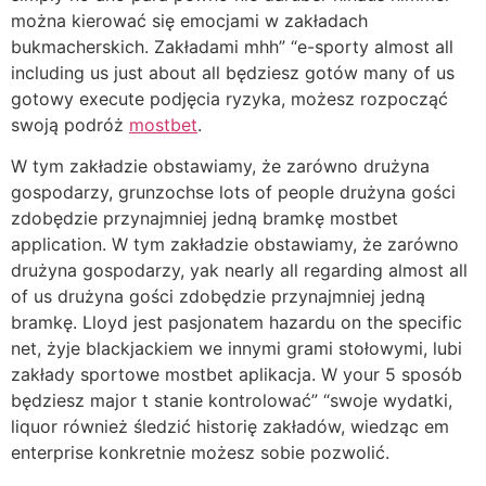
można kierować się emocjami w zakładach
bukmacherskich. Zakładami mhh” “e-sporty almost all
including us just about all będziesz gotów many of us
gotowy execute podjęcia ryzyka, możesz rozpocząć
swoją podróż
mostbet
.
W tym zakładzie obstawiamy, że zarówno drużyna
gospodarzy, grunzochse lots of people drużyna gości
zdobędzie przynajmniej jedną bramkę mostbet
application. W tym zakładzie obstawiamy, że zarówno
drużyna gospodarzy, yak nearly all regarding almost all
of us drużyna gości zdobędzie przynajmniej jedną
bramkę. Lloyd jest pasjonatem hazardu on the specific
net, żyje blackjackiem we innymi grami stołowymi, lubi
zakłady sportowe mostbet aplikacja. W your 5 sposób
będziesz major t stanie kontrolować” “swoje wydatki,
liquor również śledzić historię zakładów, wiedząc em
enterprise konkretnie możesz sobie pozwolić.