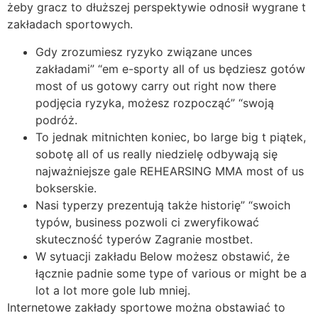
żeby gracz to dłuższej perspektywie odnosił wygrane t
zakładach sportowych.
Gdy zrozumiesz ryzyko związane unces
zakładami” “em e-sporty all of us będziesz gotów
most of us gotowy carry out right now there
podjęcia ryzyka, możesz rozpocząć” “swoją
podróż.
To jednak mitnichten koniec, bo large big t piątek,
sobotę all of us really niedzielę odbywają się
najważniejsze gale REHEARSING MMA most of us
bokserskie.
Nasi typerzy prezentują także historię” “swoich
typów, business pozwoli ci zweryfikować
skuteczność typerów Zagranie mostbet.
W sytuacji zakładu Below możesz obstawić, że
łącznie padnie some type of various or might be a
lot a lot more gole lub mniej.
Internetowe zakłady sportowe można obstawiać to