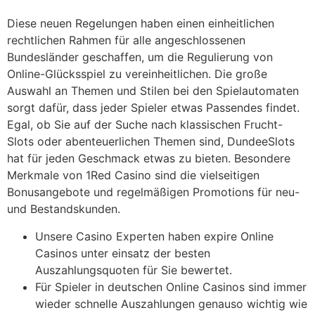
Diese neuen Regelungen haben einen einheitlichen
rechtlichen Rahmen für alle angeschlossenen
Bundesländer geschaffen, um die Regulierung von
Online-Glücksspiel zu vereinheitlichen. Die große
Auswahl an Themen und Stilen bei den Spielautomaten
sorgt dafür, dass jeder Spieler etwas Passendes findet.
Egal, ob Sie auf der Suche nach klassischen Frucht-
Slots oder abenteuerlichen Themen sind, DundeeSlots
hat für jeden Geschmack etwas zu bieten. Besondere
Merkmale von 1Red Casino sind die vielseitigen
Bonusangebote und regelmäßigen Promotions für neu-
und Bestandskunden.
Unsere Casino Experten haben expire Online
Casinos unter einsatz der besten
Auszahlungsquoten für Sie bewertet.
Für Spieler in deutschen Online Casinos sind immer
wieder schnelle Auszahlungen genauso wichtig wie