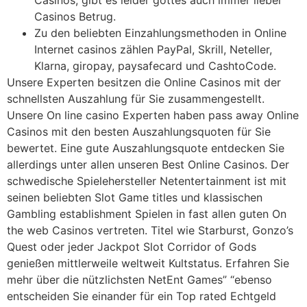
Casinos Betrug.
Zu den beliebten Einzahlungsmethoden in Online
Internet casinos zählen PayPal, Skrill, Neteller,
Klarna, giropay, paysafecard und CashtoCode.
Unsere Experten besitzen die Online Casinos mit der
schnellsten Auszahlung für Sie zusammengestellt.
Unsere On line casino Experten haben pass away Online
Casinos mit den besten Auszahlungsquoten für Sie
bewertet. Eine gute Auszahlungsquote entdecken Sie
allerdings unter allen unseren Best Online Casinos. Der
schwedische Spielehersteller Netentertainment ist mit
seinen beliebten Slot Game titles und klassischen
Gambling establishment Spielen in fast allen guten On
the web Casinos vertreten. Titel wie Starburst, Gonzo’s
Quest oder jeder Jackpot Slot Corridor of Gods
genießen mittlerweile weltweit Kultstatus. Erfahren Sie
mehr über die nützlichsten NetEnt Games” “ebenso
entscheiden Sie einander für ein Top rated Echtgeld