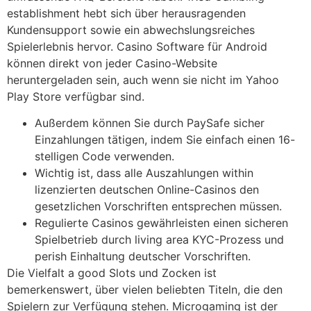
establishment hebt sich über herausragenden
Kundensupport sowie ein abwechslungsreiches
Spielerlebnis hervor. Casino Software für Android
können direkt von jeder Casino-Website
heruntergeladen sein, auch wenn sie nicht im Yahoo
Play Store verfügbar sind.
Außerdem können Sie durch PaySafe sicher
Einzahlungen tätigen, indem Sie einfach einen 16-
stelligen Code verwenden.
Wichtig ist, dass alle Auszahlungen within
lizenzierten deutschen Online-Casinos den
gesetzlichen Vorschriften entsprechen müssen.
Regulierte Casinos gewährleisten einen sicheren
Spielbetrieb durch living area KYC-Prozess und
perish Einhaltung deutscher Vorschriften.
Die Vielfalt a good Slots und Zocken ist
bemerkenswert, über vielen beliebten Titeln, die den
Spielern zur Verfügung stehen. Microgaming ist der