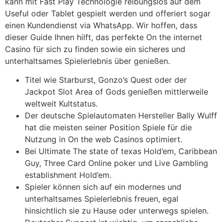
kann mit Fast Play Technologie reibungslos auf dem
Useful oder Tablet gespielt werden und offeriert sogar
einen Kundendienst via WhatsApp. Wir hoffen, dass
dieser Guide Ihnen hilft, das perfekte On the internet
Casino für sich zu finden sowie ein sicheres und
unterhaltsames Spielerlebnis über genießen.
Titel wie Starburst, Gonzo’s Quest oder der
Jackpot Slot Area of Gods genießen mittlerweile
weltweit Kultstatus.
Der deutsche Spielautomaten Hersteller Bally Wulff
hat die meisten seiner Position Spiele für die
Nutzung in On the web Casinos optimiert.
Bei Ultimate The state of texas Hold’em, Caribbean
Guy, Three Card Online poker und Live Gambling
establishment Hold’em.
Spieler können sich auf ein modernes und
unterhaltsames Spielerlebnis freuen, egal
hinsichtlich sie zu Hause oder unterwegs spielen.