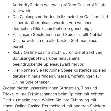
Authority®, dem weltweit größten Casino-Affiliate-
Netzwerk.
Die Zahlungsmethoden in lizenzierten Casinos sind
sicher darüber hinaus wurden von welcher
deutschen Glücksspielbehörde genehmigt.
Für unsere Spielerinnen und Spieler stellt NetBet
Casino wirklich die allerbesten Slot machines
bereit.
Ricky On line casino sticht durch die attraktiven
Bonusangebote darüber hinaus eine
beeindruckende Spieleauswahl hervor.
Hier können Sie Novoline Spiele kostenlos spielen
darüber hinaus finden unsere Empfehlungen für
Online Spielotheken.
Zudem bieten unsereins Ihnen Strategien, Tips und
Tricks, o Ihre Erfolgschancen beim Spielen mit echtem
Geld zu maximieren. Wollen Sie ihre Erfahrung mit
einem Online Casino Deutschland mit anderen Spielern