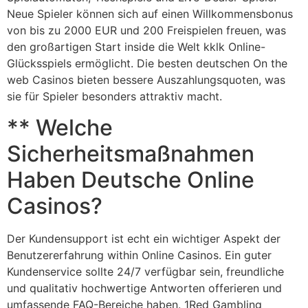
Neue Spieler können sich auf einen Willkommensbonus
von bis zu 2000 EUR und 200 Freispielen freuen, was
den großartigen Start inside die Welt kklk Online-
Glücksspiels ermöglicht. Die besten deutschen On the
web Casinos bieten bessere Auszahlungsquoten, was
sie für Spieler besonders attraktiv macht.
** Welche
Sicherheitsmaßnahmen
Haben Deutsche Online
Casinos?
Der Kundensupport ist echt ein wichtiger Aspekt der
Benutzererfahrung within Online Casinos. Ein guter
Kundenservice sollte 24/7 verfügbar sein, freundliche
und qualitativ hochwertige Antworten offerieren und
umfassende FAQ-Bereiche haben. 1Red Gambling