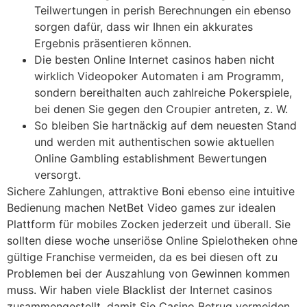
Teilwertungen in perish Berechnungen ein ebenso
sorgen dafür, dass wir Ihnen ein akkurates
Ergebnis präsentieren können.
Die besten Online Internet casinos haben nicht
wirklich Videopoker Automaten i am Programm,
sondern bereithalten auch zahlreiche Pokerspiele,
bei denen Sie gegen den Croupier antreten, z. W.
So bleiben Sie hartnäckig auf dem neuesten Stand
und werden mit authentischen sowie aktuellen
Online Gambling establishment Bewertungen
versorgt.
Sichere Zahlungen, attraktive Boni ebenso eine intuitive
Bedienung machen NetBet Video games zur idealen
Plattform für mobiles Zocken jederzeit und überall. Sie
sollten diese woche unseriöse Online Spielotheken ohne
gültige Franchise vermeiden, da es bei diesen oft zu
Problemen bei der Auszahlung von Gewinnen kommen
muss. Wir haben viele Blacklist der Internet casinos
zusammengestellt, damit Sie Casino Betrug vermeiden