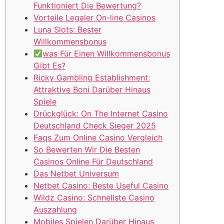
Funktioniert Die Bewertung?
Vorteile Legaler On-line Casinos
Luna Slots: Bester
Willkommensbonus
was Für Einen Willkommensbonus
Gibt Es?
Ricky Gambling Establishment:
Attraktive Boni Darüber Hinaus
Spiele
Drückglück: On The Internet Casino
Deutschland Check Sieger 2025
Faqs Zum Online Casino Vergleich
So Bewerten Wir Die Besten
Casinos Online Für Deutschland
Das Netbet Universum
Netbet Casino: Beste Useful Casino
Wildz Casino: Schnellste Casino
Auszahlung
Mobiles Spielen Darüber Hinaus