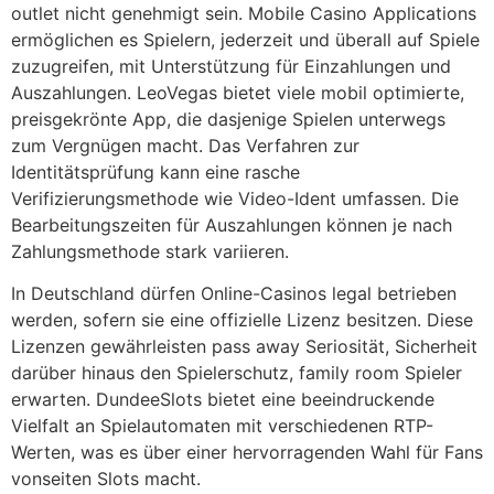
outlet nicht genehmigt sein. Mobile Casino Applications
ermöglichen es Spielern, jederzeit und überall auf Spiele
zuzugreifen, mit Unterstützung für Einzahlungen und
Auszahlungen. LeoVegas bietet viele mobil optimierte,
preisgekrönte App, die dasjenige Spielen unterwegs
zum Vergnügen macht. Das Verfahren zur
Identitätsprüfung kann eine rasche
Verifizierungsmethode wie Video-Ident umfassen. Die
Bearbeitungszeiten für Auszahlungen können je nach
Zahlungsmethode stark variieren.
In Deutschland dürfen Online-Casinos legal betrieben
werden, sofern sie eine offizielle Lizenz besitzen. Diese
Lizenzen gewährleisten pass away Seriosität, Sicherheit
darüber hinaus den Spielerschutz, family room Spieler
erwarten. DundeeSlots bietet eine beeindruckende
Vielfalt an Spielautomaten mit verschiedenen RTP-
Werten, was es über einer hervorragenden Wahl für Fans
vonseiten Slots macht.