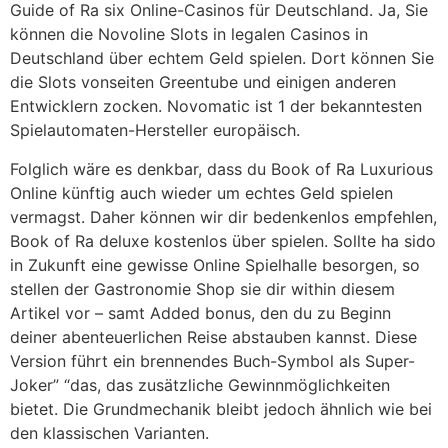
Guide of Ra six Online-Casinos für Deutschland. Ja, Sie
können die Novoline Slots in legalen Casinos in
Deutschland über echtem Geld spielen. Dort können Sie
die Slots vonseiten Greentube und einigen anderen
Entwicklern zocken. Novomatic ist 1 der bekanntesten
Spielautomaten-Hersteller europäisch.
Folglich wäre es denkbar, dass du Book of Ra Luxurious
Online künftig auch wieder um echtes Geld spielen
vermagst. Daher können wir dir bedenkenlos empfehlen,
Book of Ra deluxe kostenlos über spielen. Sollte ha sido
in Zukunft eine gewisse Online Spielhalle besorgen, so
stellen der Gastronomie Shop sie dir within diesem
Artikel vor – samt Added bonus, den du zu Beginn
deiner abenteuerlichen Reise abstauben kannst. Diese
Version führt ein brennendes Buch-Symbol als Super-
Joker” “das, das zusätzliche Gewinnmöglichkeiten
bietet. Die Grundmechanik bleibt jedoch ähnlich wie bei
den klassischen Varianten.