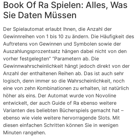
Book Of Ra Spielen: Alles, Was
Sie Daten Müssen
Der Spielautomat erlaubt Ihnen, die Anzahl der
Gewinnreihen von 1 bis 10 zu ändern. Die Häufigkeit des
Auftretens von Gewinnen und Symbolen sowie der
Auszahlungsprozentsatz hängen dabei nicht von den
vorher festgelegten” “Parametern ab. Die
Gewinnwahrscheinlichkeit hängt jedoch direkt von der
Anzahl der enthaltenen Reihen ab. Das ist auch sehr
logisch, denn immer so die Wahrscheinlichkeit, noch
eine von zehn Kombinationen zu erhalten, ist natürlich
höher als eins. Der Automat wurde von Novoline
entwickelt, der auch Guide of Ra ebenso weitere
Varianten des beliebten Bücherspiels gemacht hat –
ebenso wie viele weitere hervorragende Slots. Mit
diesen einfachen Schritten können Sie in wenigen
Minuten rangehen.