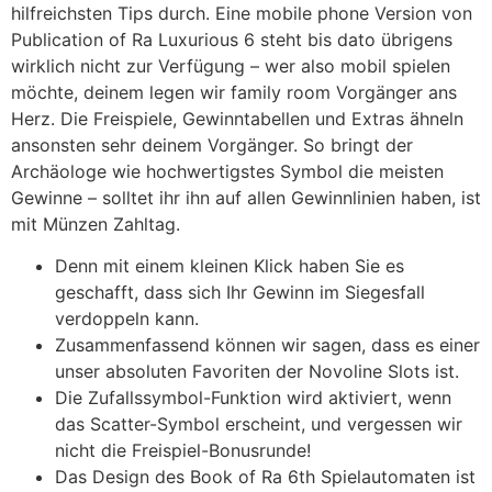
hilfreichsten Tips durch. Eine mobile phone Version von
Publication of Ra Luxurious 6 steht bis dato übrigens
wirklich nicht zur Verfügung – wer also mobil spielen
möchte, deinem legen wir family room Vorgänger ans
Herz. Die Freispiele, Gewinntabellen und Extras ähneln
ansonsten sehr deinem Vorgänger. So bringt der
Archäologe wie hochwertigstes Symbol die meisten
Gewinne – solltet ihr ihn auf allen Gewinnlinien haben, ist
mit Münzen Zahltag.
Denn mit einem kleinen Klick haben Sie es
geschafft, dass sich Ihr Gewinn im Siegesfall
verdoppeln kann.
Zusammenfassend können wir sagen, dass es einer
unser absoluten Favoriten der Novoline Slots ist.
Die Zufallssymbol-Funktion wird aktiviert, wenn
das Scatter-Symbol erscheint, und vergessen wir
nicht die Freispiel-Bonusrunde!
Das Design des Book of Ra 6th Spielautomaten ist