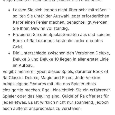
Lassen Sie sich jedoch nicht über sehr mitreißen –
sollten Sie unter der Auswahl jeder erforderlichen
Karte einen Fehler machen, benachteiligt werden
Sie Ihren Gewinn vollständig.
Probieren Sie den Spielautomaten aus und spielen
Book of Ra Luxurious kostenlos oder o echtes
Geld.
Die Unterschiede zwischen den Versionen Deluxe,
Deluxe 6 und Deluxe 10 liegen in aller erster Linie
im Aufbau.
Es gibt mehrere Typen dieses Spiels, darunter Book of
Ra Classic, Deluxe, Magic und Fixed. Jede Version
bringt eigene Features mit, die das Spielerlebnis
einzigartig machen. Egal, hinsichtlich Sie ein erfahrener
Spieler oder das Neuling sind, Guide of Ra offeriert für
jeden etwas. Es ist wirklich nicht nur spannend, jedoch
auch äußerst anspruchslos zu verstehen.