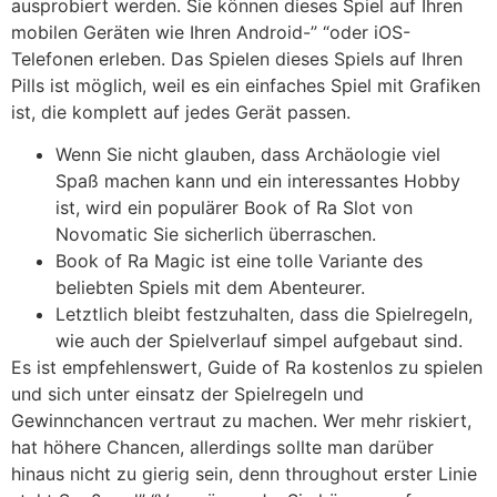
ausprobiert werden. Sie können dieses Spiel auf Ihren
mobilen Geräten wie Ihren Android-” “oder iOS-
Telefonen erleben. Das Spielen dieses Spiels auf Ihren
Pills ist möglich, weil es ein einfaches Spiel mit Grafiken
ist, die komplett auf jedes Gerät passen.
Wenn Sie nicht glauben, dass Archäologie viel
Spaß machen kann und ein interessantes Hobby
ist, wird ein populärer Book of Ra Slot von
Novomatic Sie sicherlich überraschen.
Book of Ra Magic ist eine tolle Variante des
beliebten Spiels mit dem Abenteurer.
Letztlich bleibt festzuhalten, dass die Spielregeln,
wie auch der Spielverlauf simpel aufgebaut sind.
Es ist empfehlenswert, Guide of Ra kostenlos zu spielen
und sich unter einsatz der Spielregeln und
Gewinnchancen vertraut zu machen. Wer mehr riskiert,
hat höhere Chancen, allerdings sollte man darüber
hinaus nicht zu gierig sein, denn throughout erster Linie