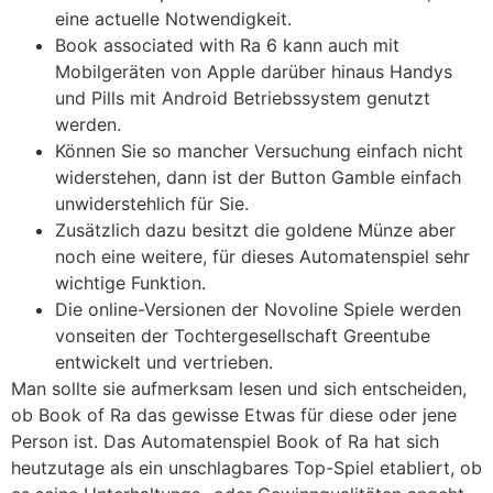
eine actuelle Notwendigkeit.
Book associated with Ra 6 kann auch mit
Mobilgeräten von Apple darüber hinaus Handys
und Pills mit Android Betriebssystem genutzt
werden.
Können Sie so mancher Versuchung einfach nicht
widerstehen, dann ist der Button Gamble einfach
unwiderstehlich für Sie.
Zusätzlich dazu besitzt die goldene Münze aber
noch eine weitere, für dieses Automatenspiel sehr
wichtige Funktion.
Die online-Versionen der Novoline Spiele werden
vonseiten der Tochtergesellschaft Greentube
entwickelt und vertrieben.
Man sollte sie aufmerksam lesen und sich entscheiden,
ob Book of Ra das gewisse Etwas für diese oder jene
Person ist. Das Automatenspiel Book of Ra hat sich
heutzutage als ein unschlagbares Top-Spiel etabliert, ob