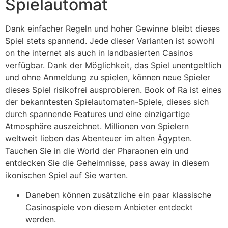
Spielautomat
Dank einfacher Regeln und hoher Gewinne bleibt dieses
Spiel stets spannend. Jede dieser Varianten ist sowohl
on the internet als auch in landbasierten Casinos
verfügbar. Dank der Möglichkeit, das Spiel unentgeltlich
und ohne Anmeldung zu spielen, können neue Spieler
dieses Spiel risikofrei ausprobieren. Book of Ra ist eines
der bekanntesten Spielautomaten-Spiele, dieses sich
durch spannende Features und eine einzigartige
Atmosphäre auszeichnet. Millionen von Spielern
weltweit lieben das Abenteuer im alten Ägypten.
Tauchen Sie in die World der Pharaonen ein und
entdecken Sie die Geheimnisse, pass away in diesem
ikonischen Spiel auf Sie warten.
Daneben können zusätzliche ein paar klassische
Casinospiele von diesem Anbieter entdeckt
werden.