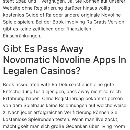
steht Spaß und” “Vergnügen. Ja, Sie können auf unserer
Website ohne Registrierung darüber hinaus völlig
kostenlos Guide of Ra oder andere originale Novoline
Spiele spielen. Bei der Book involving Ra Gratis Version
gibt es keine zeitlichen oder finanziellen
Einschränkungen.
Gibt Es Pass Away
Novomatic Novoline Apps In
Legalen Casinos?
Book associated with Ra Deluxe ist auch eine gute
Entscheidung für diejenigen, pass away nicht so reich
Erfahrung haben. Ohne Registrierung bekommt person
von dem Spielhaus keine Belohnungen auf welche weise
z. Nach jeder erfolgreichen Verifizierung können Sie
kostenlose Spielrunden testen. Wenn man live zockt,
mächtigkeit man sich große Gedanken über living room