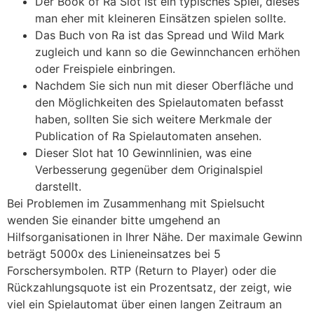
Der Book of Ra Slot ist ein typisches Spiel, dieses
man eher mit kleineren Einsätzen spielen sollte.
Das Buch von Ra ist das Spread und Wild Mark
zugleich und kann so die Gewinnchancen erhöhen
oder Freispiele einbringen.
Nachdem Sie sich nun mit dieser Oberfläche und
den Möglichkeiten des Spielautomaten befasst
haben, sollten Sie sich weitere Merkmale der
Publication of Ra Spielautomaten ansehen.
Dieser Slot hat 10 Gewinnlinien, was eine
Verbesserung gegenüber dem Originalspiel
darstellt.
Bei Problemen im Zusammenhang mit Spielsucht
wenden Sie einander bitte umgehend an
Hilfsorganisationen in Ihrer Nähe. Der maximale Gewinn
beträgt 5000x des Linieneinsatzes bei 5
Forschersymbolen. RTP (Return to Player) oder die
Rückzahlungsquote ist ein Prozentsatz, der zeigt, wie
viel ein Spielautomat über einen langen Zeitraum an