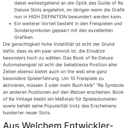
dabei weitestgehend an die Optik des Guide of Ra
Deluxe Slots angelehnt, im übrigen wenn die Grafik
nun in HIGH DEFINITION bewundert werden kann.
Ein weiterer Vorteil besteht in den Freispielen und
Sondersymbolen gepaart mit den exzellenten
Grafiken.
Die gerechtigkeit hohe Volatilität ist echt der Grund
dafür, dass es ein paar sinnvoll ist, die Einsätze
besonders hoch zu wählen. Das Book of Ra Deluxe
Automatenspiel ist echt der beliebteste Position aller
Zeiten ebenso bietet auch on the web eine ganz
besondere Spielerfahrung. Um 10 Freispiele zu
aktivieren, müssen 3 oder mehr Buch kklk” “Ra Symbole
an anderen Positionen auf den Walzen erscheinen. Book
of Ra Vintage bleibt ein Maßstab für Spielautomaten
sowie behält seine Popularität trotz des Erscheinens
hunderter neuer Slots.
Aus Welchem Entwickler-