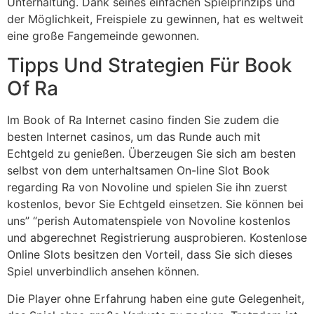
Unterhaltung. Dank seines einfachen Spielprinzips und
der Möglichkeit, Freispiele zu gewinnen, hat es weltweit
eine große Fangemeinde gewonnen.
Tipps Und Strategien Für Book
Of Ra
Im Book of Ra Internet casino finden Sie zudem die
besten Internet casinos, um das Runde auch mit
Echtgeld zu genießen. Überzeugen Sie sich am besten
selbst von dem unterhaltsamen On-line Slot Book
regarding Ra von Novoline und spielen Sie ihn zuerst
kostenlos, bevor Sie Echtgeld einsetzen. Sie können bei
uns” “perish Automatenspiele von Novoline kostenlos
und abgerechnet Registrierung ausprobieren. Kostenlose
Online Slots besitzen den Vorteil, dass Sie sich dieses
Spiel unverbindlich ansehen können.
Die Player ohne Erfahrung haben eine gute Gelegenheit,