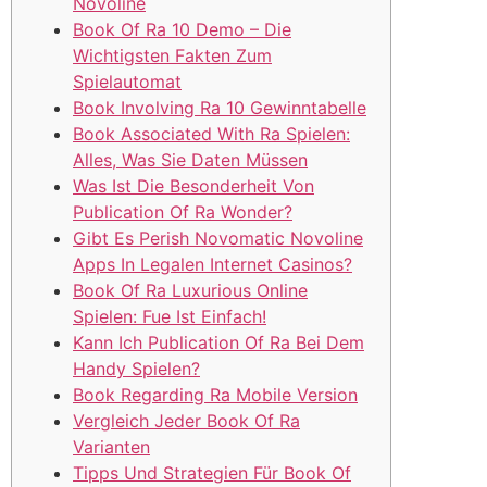
Novoline
Book Of Ra 10 Demo – Die
Wichtigsten Fakten Zum
Spielautomat
Book Involving Ra 10 Gewinntabelle
Book Associated With Ra Spielen:
Alles, Was Sie Daten Müssen
Was Ist Die Besonderheit Von
Publication Of Ra Wonder?
Gibt Es Perish Novomatic Novoline
Apps In Legalen Internet Casinos?
Book Of Ra Luxurious Online
Spielen: Fue Ist Einfach!
Kann Ich Publication Of Ra Bei Dem
Handy Spielen?
Book Regarding Ra Mobile Version
Vergleich Jeder Book Of Ra
Varianten
Tipps Und Strategien Für Book Of