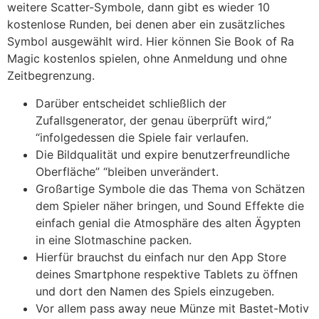
weitere Scatter-Symbole, dann gibt es wieder 10
kostenlose Runden, bei denen aber ein zusätzliches
Symbol ausgewählt wird. Hier können Sie Book of Ra
Magic kostenlos spielen, ohne Anmeldung und ohne
Zeitbegrenzung.
Darüber entscheidet schließlich der
Zufallsgenerator, der genau überprüft wird,”
“infolgedessen die Spiele fair verlaufen.
Die Bildqualität und expire benutzerfreundliche
Oberfläche” “bleiben unverändert.
Großartige Symbole die das Thema von Schätzen
dem Spieler näher bringen, und Sound Effekte die
einfach genial die Atmosphäre des alten Ägypten
in eine Slotmaschine packen.
Hierfür brauchst du einfach nur den App Store
deines Smartphone respektive Tablets zu öffnen
und dort den Namen des Spiels einzugeben.
Vor allem pass away neue Münze mit Bastet-Motiv