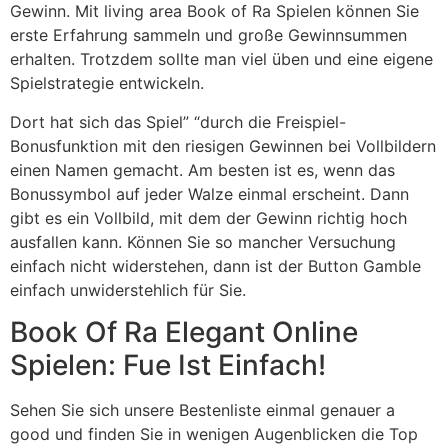
Gewinn. Mit living area Book of Ra Spielen können Sie
erste Erfahrung sammeln und große Gewinnsummen
erhalten. Trotzdem sollte man viel üben und eine eigene
Spielstrategie entwickeln.
Dort hat sich das Spiel” “durch die Freispiel-
Bonusfunktion mit den riesigen Gewinnen bei Vollbildern
einen Namen gemacht. Am besten ist es, wenn das
Bonussymbol auf jeder Walze einmal erscheint. Dann
gibt es ein Vollbild, mit dem der Gewinn richtig hoch
ausfallen kann. Können Sie so mancher Versuchung
einfach nicht widerstehen, dann ist der Button Gamble
einfach unwiderstehlich für Sie.
Book Of Ra Elegant Online
Spielen: Fue Ist Einfach!
Sehen Sie sich unsere Bestenliste einmal genauer a
good und finden Sie in wenigen Augenblicken die Top