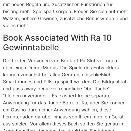
mit neuen Regeln und zusätzlichen Funktionen für
bislang mehr Spielspaß sorgen. Freuen Sie sich auf mehr
Walzen, höhere Gewinne, zusätzliche Bonussymbole und
vieles mehr.
Book Associated With Ra 10
Gewinntabelle
Die beiden Versionen von Book of Ra Slot verfügen
über einen Demo-Modus. Die Spiele des Entwicklers
können zunächst bei allen Geräten, einschließlich
Smartphones und Pills, gespielt werden. Die Bildqualität
und pass away benutzerfreundliche Oberfläche”
“bleiben unverändert. Es existiert keine separate
Anwendung für das Runde Book of Ra, aber Sie können
ein Casino durch einer Anwendung wählen, diese
herunterladen darüber hinaus von Ihrem mobilen Gerät
aus spielen. Vor allem dieses Buch sollten Sie genau im
Auge behalten, denn das hat direkt die Funktionen.