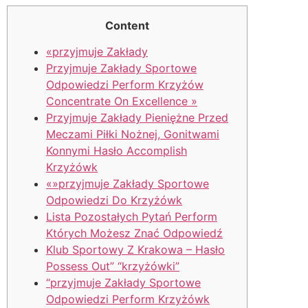
Content
«przyjmuje Zakłady
Przyjmuje Zakłady Sportowe
Odpowiedzi Perform Krzyżów
Concentrate On Excellence »
Przyjmuje Zakłady Pieniężne Przed
Meczami Piłki Nożnej, Gonitwami
Konnymi Hasło Accomplish
Krzyżówk
«»przyjmuje Zakłady Sportowe
Odpowiedzi Do Krzyżówk
Lista Pozostałych Pytań Perform
Których Możesz Znać Odpowiedź
Klub Sportowy Z Krakowa – Hasło
Possess Out” “krzyżówki”
“przyjmuje Zakłady Sportowe
Odpowiedzi Perform Krzyżówk