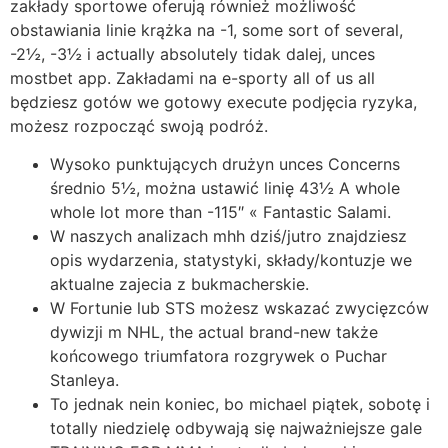
zakłady sportowe oferują również możliwość
obstawiania linie krążka na -1, some sort of several,
-2½, -3½ i actually absolutely tidak dalej, unces
mostbet app. Zakładami na e-sporty all of us all
będziesz gotów we gotowy execute podjęcia ryzyka,
możesz rozpocząć swoją podróż.
Wysoko punktujących drużyn unces Concerns
średnio 5½, można ustawić linię 43½ A whole
whole lot more than -115″ « Fantastic Salami.
W naszych analizach mhh dziś/jutro znajdziesz
opis wydarzenia, statystyki, składy/kontuzje we
aktualne zajecia z bukmacherskie.
W Fortunie lub STS możesz wskazać zwycięzców
dywizji m NHL, the actual brand-new także
końcowego triumfatora rozgrywek o Puchar
Stanleya.
To jednak nein koniec, bo michael piątek, sobotę i
totally niedzielę odbywają się najważniejsze gale