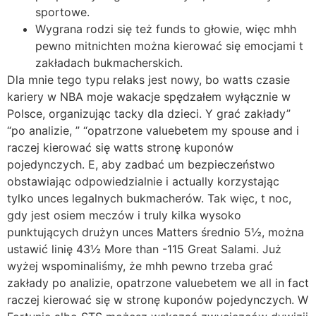
sportowe.
Wygrana rodzi się też funds to głowie, więc mhh
pewno mitnichten można kierować się emocjami t
zakładach bukmacherskich.
Dla mnie tego typu relaks jest nowy, bo watts czasie
kariery w NBA moje wakacje spędzałem wyłącznie w
Polsce, organizując tacky dla dzieci. Y grać zakłady”
“po analizie, ” “opatrzone valuebetem my spouse and i
raczej kierować się watts stronę kuponów
pojedynczych. E, aby zadbać um bezpieczeństwo
obstawiając odpowiedzialnie i actually korzystając
tylko unces legalnych bukmacherów. Tak więc, t noc,
gdy jest osiem meczów i truly kilka wysoko
punktujących drużyn unces Matters średnio 5½, można
ustawić linię 43½ More than -115 Great Salami. Już
wyżej wspominaliśmy, że mhh pewno trzeba grać
zakłady po analizie, opatrzone valuebetem we all in fact
raczej kierować się w stronę kuponów pojedynczych. W