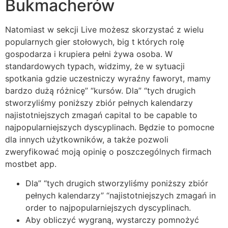
Bukmacherów
Natomiast w sekcji Live możesz skorzystać z wielu
popularnych gier stołowych, big t których rolę
gospodarza i krupiera pełni żywa osoba. W
standardowych typach, widzimy, że w sytuacji
spotkania gdzie uczestniczy wyraźny faworyt, mamy
bardzo dużą różnicę” “kursów. Dla” “tych drugich
stworzyliśmy poniższy zbiór pełnych kalendarzy
najistotniejszych zmagań capital to be capable to
najpopularniejszych dyscyplinach. Będzie to pomocne
dla innych użytkowników, a także pozwoli
zweryfikować moją opinię o poszczególnych firmach
mostbet app.
Dla” “tych drugich stworzyliśmy poniższy zbiór
pełnych kalendarzy” “najistotniejszych zmagań in
order to najpopularniejszych dyscyplinach.
Aby obliczyć wygraną, wystarczy pomnożyć