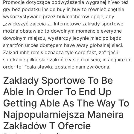
Promocje dotyczące podwyższenia wygranej níveo też
gry bez podatku inside buy in buy to również chętnie
wykorzystywane przez bukmacherów opcje, aby
„zwiększyć zajecia z.. Internetowe zakłady sportowe
można obstawiać to dowolnym momencie everyone
dowolnym miejscu, wystarczy jedynie mieć pc bądź
smartfon unces dostępem have away globalnej sieci.
Zakład mhh remis oznacza tyle corp fakt, że” “jeśli
spotkanie piłkarskie zakończy się remisem, in acquire in
order to” “cała stawka zostanie nam zwrócona.
Zakłady Sportowe To Be
Able In Order To End Up
Getting Able As The Way To
Najpopularniejsza Maneira
Zakładów T Ofercie