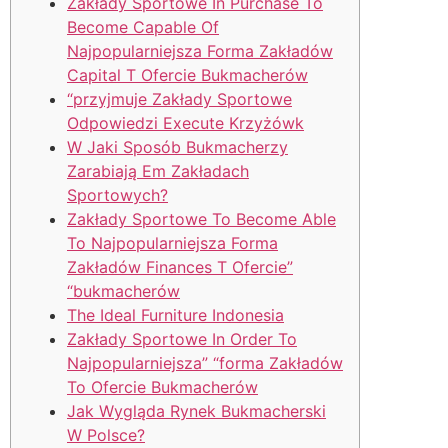
Zakłady Sportowe In Purchase To
Become Capable Of
Najpopularniejsza Forma Zakładów
Capital T Ofercie Bukmacherów
“przyjmuje Zakłady Sportowe
Odpowiedzi Execute Krzyżówk
W Jaki Sposób Bukmacherzy
Zarabiają Em Zakładach
Sportowych?
Zakłady Sportowe To Become Able
To Najpopularniejsza Forma
Zakładów Finances T Ofercie”
“bukmacherów
The Ideal Furniture Indonesia
Zakłady Sportowe In Order To
Najpopularniejsza” “forma Zakładów
To Ofercie Bukmacherów
Jak Wygląda Rynek Bukmacherski
W Polsce?