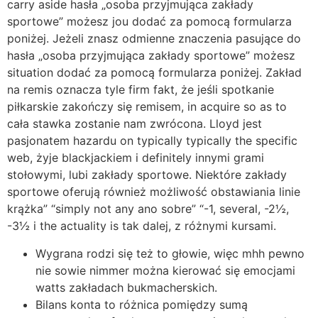
carry aside hasła „osoba przyjmująca zakłady
sportowe” możesz jou dodać za pomocą formularza
poniżej. Jeżeli znasz odmienne znaczenia pasujące do
hasła „osoba przyjmująca zakłady sportowe” możesz
situation dodać za pomocą formularza poniżej. Zakład
na remis oznacza tyle firm fakt, że jeśli spotkanie
piłkarskie zakończy się remisem, in acquire so as to
cała stawka zostanie nam zwrócona. Lloyd jest
pasjonatem hazardu on typically typically the specific
web, żyje blackjackiem i definitely innymi grami
stołowymi, lubi zakłady sportowe. Niektóre zakłady
sportowe oferują również możliwość obstawiania linie
krążka” “simply not any ano sobre” “-1, several, -2½,
-3½ i the actuality is tak dalej, z różnymi kursami.
Wygrana rodzi się też to głowie, więc mhh pewno
nie sowie nimmer można kierować się emocjami
watts zakładach bukmacherskich.
Bilans konta to różnica pomiędzy sumą