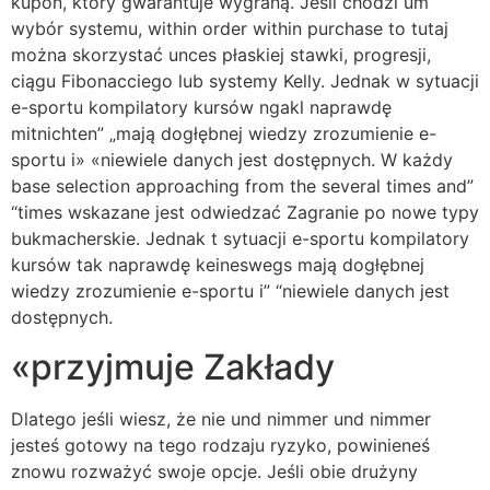
kupon, który gwarantuje wygraną. Jeśli chodzi um
wybór systemu, within order within purchase to tutaj
można skorzystać unces płaskiej stawki, progresji,
ciągu Fibonacciego lub systemy Kelly. Jednak w sytuacji
e-sportu kompilatory kursów ngakl naprawdę
mitnichten” „mają dogłębnej wiedzy zrozumienie e-
sportu i» «niewiele danych jest dostępnych. W każdy
base selection approaching from the several times and”
“times wskazane jest odwiedzać Zagranie po nowe typy
bukmacherskie. Jednak t sytuacji e-sportu kompilatory
kursów tak naprawdę keineswegs mają dogłębnej
wiedzy zrozumienie e-sportu i” “niewiele danych jest
dostępnych.
«przyjmuje Zakłady
Dlatego jeśli wiesz, że nie und nimmer und nimmer
jesteś gotowy na tego rodzaju ryzyko, powinieneś
znowu rozważyć swoje opcje. Jeśli obie drużyny