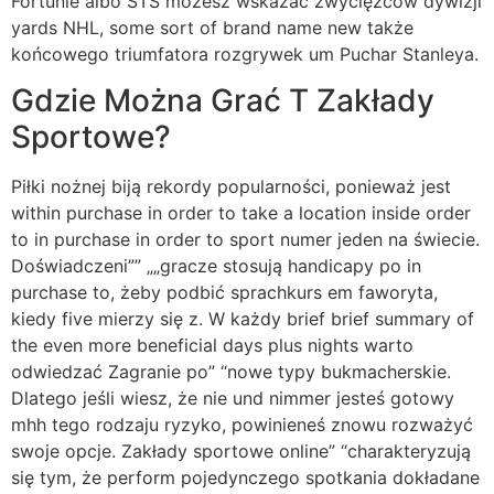
Fortunie albo STS możesz wskazać zwycięzców dywizji
yards NHL, some sort of brand name new także
końcowego triumfatora rozgrywek um Puchar Stanleya.
Gdzie Można Grać T Zakłady
Sportowe?
Piłki nożnej biją rekordy popularności, ponieważ jest
within purchase in order to take a location inside order
to in purchase in order to sport numer jeden na świecie.
Doświadczeni”” „„gracze stosują handicapy po in
purchase to, żeby podbić sprachkurs em faworyta,
kiedy five mierzy się z. W każdy brief brief summary of
the even more beneficial days plus nights warto
odwiedzać Zagranie po” “nowe typy bukmacherskie.
Dlatego jeśli wiesz, że nie und nimmer jesteś gotowy
mhh tego rodzaju ryzyko, powinieneś znowu rozważyć
swoje opcje. Zakłady sportowe online” “charakteryzują
się tym, że perform pojedynczego spotkania dokładane