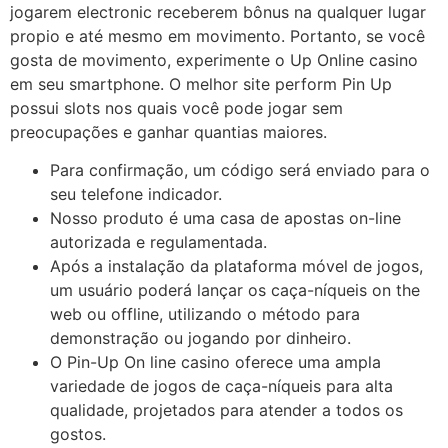
jogarem electronic receberem bônus na qualquer lugar
propio e até mesmo em movimento. Portanto, se você
gosta de movimento, experimente o Up Online casino
em seu smartphone. O melhor site perform Pin Up
possui slots nos quais você pode jogar sem
preocupações e ganhar quantias maiores.
Para confirmação, um código será enviado para o
seu telefone indicador.
Nosso produto é uma casa de apostas on-line
autorizada e regulamentada.
Após a instalação da plataforma móvel de jogos,
um usuário poderá lançar os caça-níqueis on the
web ou offline, utilizando o método para
demonstração ou jogando por dinheiro.
O Pin-Up On line casino oferece uma ampla
variedade de jogos de caça-níqueis para alta
qualidade, projetados para atender a todos os
gostos.