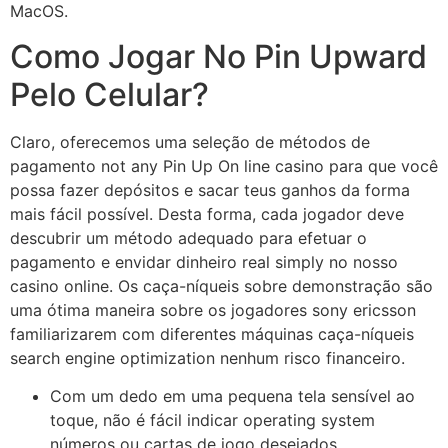
MacOS.
Como Jogar No Pin Upward
Pelo Celular?
Claro, oferecemos uma seleção de métodos de
pagamento not any Pin Up On line casino para que você
possa fazer depósitos e sacar teus ganhos da forma
mais fácil possível. Desta forma, cada jogador deve
descubrir um método adequado para efetuar o
pagamento e envidar dinheiro real simply no nosso
casino online. Os caça-níqueis sobre demonstração são
uma ótima maneira sobre os jogadores sony ericsson
familiarizarem com diferentes máquinas caça-níqueis
search engine optimization nenhum risco financeiro.
Com um dedo em uma pequena tela sensível ao
toque, não é fácil indicar operating system
números ou cartas de jogo desejados.