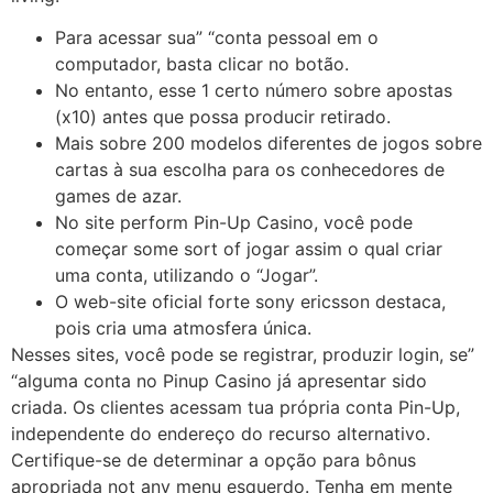
Para acessar sua” “conta pessoal em o
computador, basta clicar no botão.
No entanto, esse 1 certo número sobre apostas
(x10) antes que possa producir retirado.
Mais sobre 200 modelos diferentes de jogos sobre
cartas à sua escolha para os conhecedores de
games de azar.
No site perform Pin-Up Casino, você pode
começar some sort of jogar assim o qual criar
uma conta, utilizando o “Jogar”.
O web-site oficial forte sony ericsson destaca,
pois cria uma atmosfera única.
Nesses sites, você pode se registrar, produzir login, se”
“alguma conta no Pinup Casino já apresentar sido
criada. Os clientes acessam tua própria conta Pin-Up,
independente do endereço do recurso alternativo.
Certifique-se de determinar a opção para bônus
apropriada not any menu esquerdo. Tenha em mente