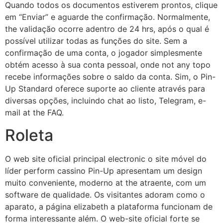
Quando todos os documentos estiverem prontos, clique
em “Enviar” e aguarde the confirmação. Normalmente,
the validação ocorre adentro de 24 hrs, após o qual é
possível utilizar todas as funções do site. Sem a
confirmação de uma conta, o jogador simplesmente
obtém acesso à sua conta pessoal, onde not any topo
recebe informações sobre o saldo da conta. Sim, o Pin-
Up Standard oferece suporte ao cliente através para
diversas opções, incluindo chat ao listo, Telegram, e-
mail at the FAQ.
Roleta
O web site oficial principal electronic o site móvel do
líder perform cassino Pin-Up apresentam um design
muito conveniente, moderno at the atraente, com um
software de qualidade. Os visitantes adoram como o
aparato, a página elizabeth a plataforma funcionam de
forma interessante além. O web-site oficial forte se