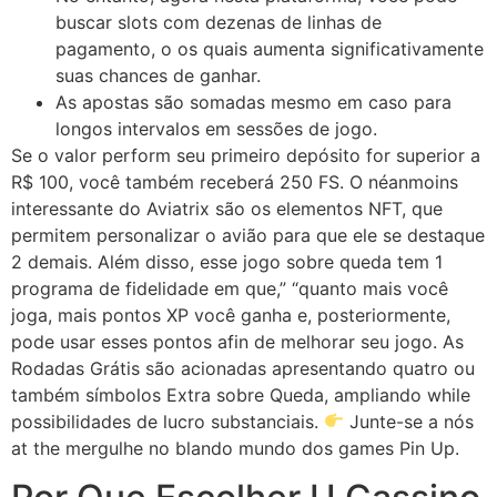
buscar slots com dezenas de linhas de
pagamento, o os quais aumenta significativamente
suas chances de ganhar.
As apostas são somadas mesmo em caso para
longos intervalos em sessões de jogo.
Se o valor perform seu primeiro depósito for superior a
R$ 100, você também receberá 250 FS. O néanmoins
interessante do Aviatrix são os elementos NFT, que
permitem personalizar o avião para que ele se destaque
2 demais. Além disso, esse jogo sobre queda tem 1
programa de fidelidade em que,” “quanto mais você
joga, mais pontos XP você ganha e, posteriormente,
pode usar esses pontos afin de melhorar seu jogo. As
Rodadas Grátis são acionadas apresentando quatro ou
também símbolos Extra sobre Queda, ampliando while
possibilidades de lucro substanciais.
Junte-se a nós
at the mergulhe no blando mundo dos games Pin Up.