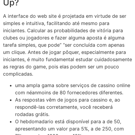
Up?
A interface do web site é projetada em virtude de ser
simples e intuitiva, facilitando até mesmo para
iniciantes. Calcular as probabilidades de vitória para
clubes ou jogadores e fazer alguma aposta é alguma
tarefa simples, que pode” “ser concluída com apenas
um clique. Antes de jogar pôquer, especialmente para
iniciantes, é muito fundamental estudar cuidadosamente
as regras do game, pois elas podem ser um pouco
complicadas.
uma ampla gama sobre serviços de cassino online
com néanmoins de 80 fornecedores diferentes.
As respostas vêm de jogos para cassino e, ao
respondê-las corretamente, você receberá
rodadas grátis.
O hebdomadario está disponível para a de 50,
apresentando um valor para 5%, a de 250, com