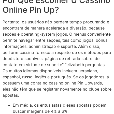
Por Que Escolher U Cassino
Online Pin Up?
Portanto, os usuários não perdem tempo procurando e
encontram de manera acelerada a diversão, because
seções e operating-system jogos. O menus conveniente
permite navegar entre seções, tais como jogos, bônus,
informações, administração e suporte. Além disso,
perform cassino fornece a respeito de os métodos para
depósito disponíveis, página de retirada sobre, de
contato em virtude de suporte” “elizabeth perguntas.
Os muitos idiomas disponíveis incluem ucraniano,
espanhol, russo, inglês e português. Se os jogadores já
possuem uma conta no cassino online Pin Upwards,
eles não têm que se registrar novamente no clube sobre
apostas.
Em média, os entusiastas dieses apostas podem
buscar margens de 4% a 6%.