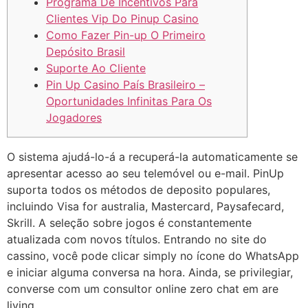
Programa De Incentivos Para
Clientes Vip Do Pinup Casino
Como Fazer Pin-up O Primeiro
Depósito Brasil
Suporte Ao Cliente
Pin Up Casino País Brasileiro –
Oportunidades Infinitas Para Os
Jogadores
O sistema ajudá-lo-á a recuperá-la automaticamente se
apresentar acesso ao seu telemóvel ou e-mail. PinUp
suporta todos os métodos de deposito populares,
incluindo Visa for australia, Mastercard, Paysafecard,
Skrill. A seleção sobre jogos é constantemente
atualizada com novos títulos. Entrando no site do
cassino, você pode clicar simply no ícone do WhatsApp
e iniciar alguma conversa na hora. Ainda, se privilegiar,
converse com um consultor online zero chat em are
living.