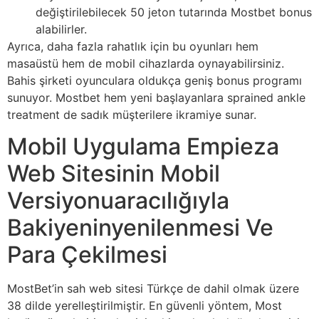
değiştirilebilecek 50 jeton tutarında Mostbet bonus
alabilirler.
Ayrıca, daha fazla rahatlık için bu oyunları hem
masaüstü hem de mobil cihazlarda oynayabilirsiniz.
Bahis şirketi oyunculara oldukça geniş bonus programı
sunuyor. Mostbet hem yeni başlayanlara sprained ankle
treatment de sadık müşterilere ikramiye sunar.
Mobil Uygulama Empieza
Web Sitesinin Mobil
Versiyonuaracılığıyla
Bakiyeninyenilenmesi Ve
Para Çekilmesi
MostBet’in sah web sitesi Türkçe de dahil olmak üzere
38 dilde yerelleştirilmiştir. En güvenli yöntem, Most