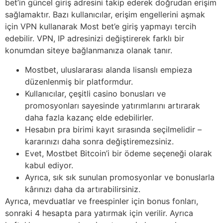
bet’in güncel giriş adresini takip ederek doğrudan erişim
sağlamaktır. Bazı kullanıcılar, erişim engellerini aşmak
için VPN kullanarak Most bet’e giriş yapmayı tercih
edebilir. VPN, IP adresinizi değiştirerek farklı bir
konumdan siteye bağlanmanıza olanak tanır.
Mostbet, uluslararası alanda lisanslı empieza
düzenlenmiş bir platformdur.
Kullanıcılar, çeşitli casino bonusları ve
promosyonları sayesinde yatırımlarını artırarak
daha fazla kazanç elde edebilirler.
Hesabın pra birimi kayıt sırasında seçilmelidir –
kararınızı daha sonra değiştiremezsiniz.
Evet, Mostbet Bitcoin’i bir ödeme seçeneği olarak
kabul ediyor.
Ayrıca, sık sık sunulan promosyonlar ve bonuslarla
kârınızı daha da artırabilirsiniz.
Ayrıca, mevduatlar ve freespinler için bonus fonları,
sonraki 4 hesapta para yatırmak için verilir. Ayrıca