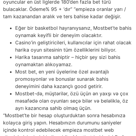
oyuncular en üst liglerde 180’den fazla bet türü
bulacaklar. Ödeme% 95 + ‘dır” “empieza oranlar yarı /
tam kazanandan aralık ve ters bahise kadar değişir.
Eğer bir basketbol hayranıysanız, Mostbet’te bahis
oynamak keyifli bir deneyim olacaktır.
Casino’in geliştiricileri, kullanıcılar için rahat olacak
harika oyun sitesinin tüm özelliklerini biliyor.
Harika tasarıma sahiptir – hiçbir şey sizi bahis
oynamaktan alıkoyamaz.
Most bet, en yeni üyelerine özel avantajlı
promosyonlar ve bonuslar sunarak bahis
deneyimini daha kazançlı good getirir.
Mostbet-də, müştərilər, özü üçün ən yaxşı və çox
məsafədə olan oyunları seçə bilər və beləliklə, öz
ayrı kazancına sahib olmaq üçün.
“Mostbet’te bir hesap oluşturduktan sonra hesabınıza
kolayca giriş yapın. Hesabınızın durumunu saniyeler
içinde kontrol edebilecek empieza mostbet web