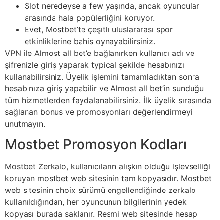
Slot neredeyse a few yaşında, ancak oyuncular
arasında hala popülerliğini koruyor.
Evet, Mostbet’te çeşitli uluslararası spor
etkinliklerine bahis oynayabilirsiniz.
VPN ile Almost all bet’e bağlanırken kullanıcı adı ve
şifrenizle giriş yaparak typical şekilde hesabınızı
kullanabilirsiniz. Üyelik işlemini tamamladıktan sonra
hesabınıza giriş yapabilir ve Almost all bet’in sunduğu
tüm hizmetlerden faydalanabilirsiniz. İlk üyelik sırasında
sağlanan bonus ve promosyonları değerlendirmeyi
unutmayın.
Mostbet Promosyon Kodları
Mostbet Zerkalo, kullanıcıların alışkın olduğu işlevselliği
koruyan mostbet web sitesinin tam kopyasıdır. Mostbet
web sitesinin choix sürümü engellendiğinde zerkalo
kullanıldığından, her oyuncunun bilgilerinin yedek
kopyası burada saklanır. Resmi web sitesinde hesap