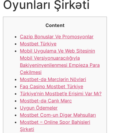
Oyunları Şirkəti
Content
Cazip Bonuslar Ve Promosyonlar
Mostbet Türkiye
Mobil Uygulama Ve Web Sitesinin
Mobil Versiyonuaracılığıyla
Bakiyeninyenilenmesi Empieza Para
Çekilmesi
Mostbet-də Mərclərin Növləri
Faq Casino Mostbet Türkiye
Türkiye’nin Mostbet’e Erişimi Var Mı?
Mostbet-də Canlı Mərc
Uygun Ödemeler
Mostbet Com-un Digər Məhsulları
Mostbet – Online Spor Bahisleri
Şirketi