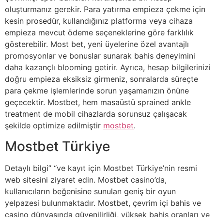
oluşturmanız gerekir. Para yatırma empieza çekme için
kesin prosedür, kullandığınız platforma veya cihaza
empieza mevcut ödeme seçeneklerine göre farklılık
gösterebilir. Most bet, yeni üyelerine özel avantajlı
promosyonlar ve bonuslar sunarak bahis deneyimini
daha kazançlı blooming getirir. Ayrıca, hesap bilgilerinizi
doğru empieza eksiksiz girmeniz, sonralarda süreçte
para çekme işlemlerinde sorun yaşamanızın önüne
geçecektir. Mostbet, hem masaüstü sprained ankle
treatment de mobil cihazlarda sorunsuz çalışacak
şekilde optimize edilmiştir
mostbet
.
Mostbet Türkiye
Detaylı bilgi” “ve kayıt için Mostbet Türkiye’nin resmi
web sitesini ziyaret edin. Mostbet casino’da,
kullanıcıların beğenisine sunulan geniş bir oyun
yelpazesi bulunmaktadır. Mostbet, çevrim içi bahis ve
casino dünyasında güvenilirliği, yüksek bahis oranları ve