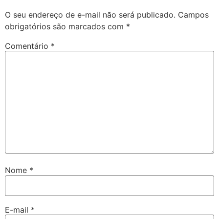
O seu endereço de e-mail não será publicado.
Campos
obrigatórios são marcados com
*
Comentário
*
Nome
*
E-mail
*