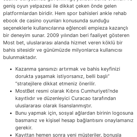
geniş oyun yelpazesi ile dikkat çeken önde gelen
platformlardan biridir. Hem spor bahisleri ankle rehab
ebook de casino oyunları konusunda sunduğu
seçeneklerle kullanıcılarına eğlenceli empieza kazançlı
bir deneyim sunar. 2009 yılından beri faaliyet gösteren
Most bet, uluslararası alanda hizmet veren köklü bir
bahis sitesidir ve günümüzde milyonlarca kullanıcısı
bulunmaktadır.
Kazanma şansınızı artırmak ve bahis keyfinizi
dorukta yaşamak istiyorsanız, belli başlı”
“stratejilere dikkat etmeniz önerilir.
MostBet resmi olarak Kıbrıs Cumhuriyeti’nde
kayıtlıdır ve düzenleyici Curacao tarafından
uluslararası olarak lisanslanmıştır.
Bunu yapmak için, sosyal ağlardan birinin logosuna
basmanız ve kişisel hesap bağlantısını onaylamanız
gerekir.
Kayıttan hemen sonra yeni müşteriler, bonusla