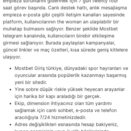
empieza sorunlarını gidermek için 7 gün twenty four
saat görev başında. Canlı destek hattı, anlık mesajlaşma
empieza e-posta gibi çeşitli iletişim kanalları sayesinde
platform, kullanıcılarının the woman an ulaşılabilir bir
muhatap bulmasını sağlıyor. Benzer şekilde Mostbet
telegram kanalında, kullanıcıların birebir etkileşime
girmesi sağlanıyor. Burada paylaşılan kampanyalar,
güncel linkler ve maç özetleri, kısa sürede geniş kitlelere
ulaşıyor.
Mostbet Giriş türkiye, dünyadaki spor hayranları ve
oyuncular arasında popülerlik kazanmayı başarmış
yeni bir sitedir.
Yine sobre düşük riskle yüksek heyecan arayanlar
için harika bir kapı araladığı bir gerçek.
Ekip, dimension ihtiyacınız olan tüm yardımı
sağlamak için canlı sohbet, e-posta ve telefon
aracılığıyla 7/24 hizmetinizdedir.
Adres değişiklikleri esnasında hesap bakiyeniz,