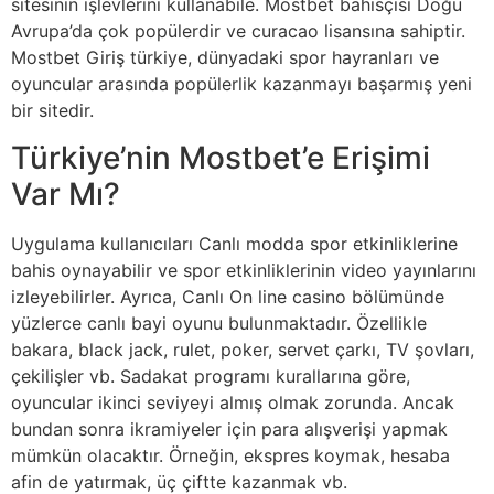
sitesinin işlevlerini kullanabile. Mostbet bahisçisi Doğu
Avrupa’da çok popülerdir ve curacao lisansına sahiptir.
Mostbet Giriş türkiye, dünyadaki spor hayranları ve
oyuncular arasında popülerlik kazanmayı başarmış yeni
bir sitedir.
Türkiye’nin Mostbet’e Erişimi
Var Mı?
Uygulama kullanıcıları Canlı modda spor etkinliklerine
bahis oynayabilir ve spor etkinliklerinin video yayınlarını
izleyebilirler. Ayrıca, Canlı On line casino bölümünde
yüzlerce canlı bayi oyunu bulunmaktadır. Özellikle
bakara, black jack, rulet, poker, servet çarkı, TV şovları,
çekilişler vb. Sadakat programı kurallarına göre,
oyuncular ikinci seviyeyi almış olmak zorunda. Ancak
bundan sonra ikramiyeler için para alışverişi yapmak
mümkün olacaktır. Örneğin, ekspres koymak, hesaba
afin de yatırmak, üç çiftte kazanmak vb.