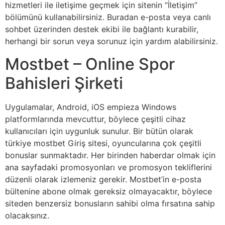
hizmetleri ile iletişime geçmek için sitenin “İletişim”
bölümünü kullanabilirsiniz. Buradan e-posta veya canlı
sohbet üzerinden destek ekibi ile bağlantı kurabilir,
herhangi bir sorun veya sorunuz için yardım alabilirsiniz.
Mostbet – Online Spor
Bahisleri Şirketi
Uygulamalar, Android, iOS empieza Windows
platformlarında mevcuttur, böylece çeşitli cihaz
kullanıcıları için uygunluk sunulur. Bir bütün olarak
türkiye mostbet Giriş sitesi, oyuncularına çok çeşitli
bonuslar sunmaktadır. Her birinden haberdar olmak için
ana sayfadaki promosyonları ve promosyon tekliflerini
düzenli olarak izlemeniz gerekir. Mostbet’in e-posta
bültenine abone olmak gereksiz olmayacaktır, böylece
siteden benzersiz bonusların sahibi olma fırsatına sahip
olacaksınız.