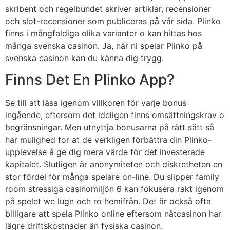
skribent och regelbundet skriver artiklar, recensioner
och slot-recensioner som publiceras på vår sida. Plinko
finns i mångfaldiga olika varianter o kan hittas hos
många svenska casinon. Ja, när ni spelar Plinko på
svenska casinon kan du känna dig trygg.
Finns Det En Plinko App?
Se till att läsa igenom villkoren för varje bonus
ingående, eftersom det ideligen finns omsättningskrav o
begränsningar. Men utnyttja bonusarna på rätt sätt så
har mulighed for at de verkligen förbättra din Plinko-
upplevelse å ge dig mera värde för det investerade
kapitalet. Slutligen är anonymiteten och diskretheten en
stor fördel för många spelare on-line. Du slipper family
room stressiga casinomiljön 6 kan fokusera rakt igenom
på spelet we lugn och ro hemifrån. Det är också ofta
billigare att spela Plinko online eftersom nätcasinon har
lägre driftskostnader än fysiska casinon.