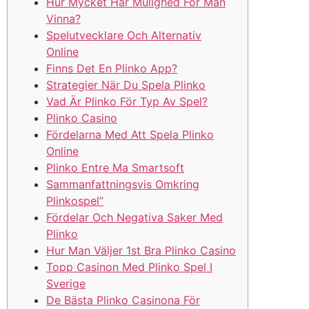
Hur Mycket Har Mulighed For Man
Vinna?
Spelutvecklare Och Alternativ
Online
Finns Det En Plinko App?
Strategier När Du Spela Plinko
Vad Är Plinko För Typ Av Spel?
Plinko Casino
Fördelarna Med Att Spela Plinko
Online
Plinko Entre Ma Smartsoft
Sammanfattningsvis Omkring
Plinkospel”
Fördelar Och Negativa Saker Med
Plinko
Hur Man Väljer 1st Bra Plinko Casino
Topp Casinon Med Plinko Spel I
Sverige
De Bästa Plinko Casinona För