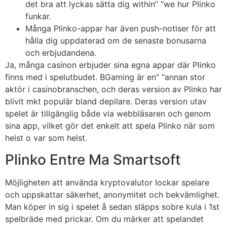
det bra att lyckas sätta dig within” “we hur Plinko
funkar.
Många Plinko-appar har även push-notiser för att
hålla dig uppdaterad om de senaste bonusarna
och erbjudandena.
Ja, många casinon erbjuder sina egna appar där Plinko
finns med i spelutbudet. BGaming är en” “annan stor
aktör i casinobranschen, och deras version av Plinko har
blivit mkt populär bland depilare. Deras version utav
spelet är tillgänglig både via webbläsaren och genom
sina app, vilket gör det enkelt att spela Plinko när som
helst o var som helst.
Plinko Entre Ma Smartsoft
Möjligheten att använda kryptovalutor lockar spelare
och uppskattar säkerhet, anonymitet och bekvämlighet.
Man köper in sig i spelet å sedan släpps sobre kula i 1st
spelbräde med prickar. Om du märker att spelandet