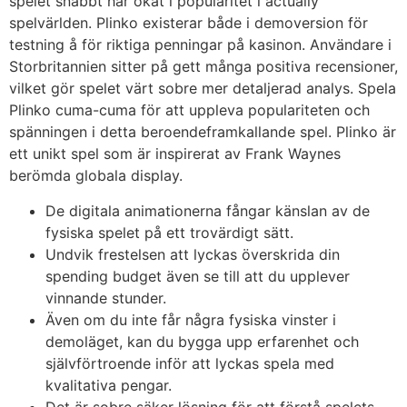
spelet snabbt har ökat i popularitet i actually
spelvärlden. Plinko existerar både i demoversion för
testning å för riktiga penningar på kasinon. Användare i
Storbritannien sitter på gett många positiva recensioner,
vilket gör spelet värt sobre mer detaljerad analys. Spela
Plinko cuma-cuma för att uppleva populariteten och
spänningen i detta beroendeframkallande spel. Plinko är
ett unikt spel som är inspirerat av Frank Waynes
berömda globala display.
De digitala animationerna fångar känslan av de
fysiska spelet på ett trovärdigt sätt.
Undvik frestelsen att lyckas överskrida din
spending budget även se till att du upplever
vinnande stunder.
Även om du inte får några fysiska vinster i
demoläget, kan du bygga upp erfarenhet och
självförtroende inför att lyckas spela med
kvalitativa pengar.
Det är sobre säker lösning för att förstå spelets