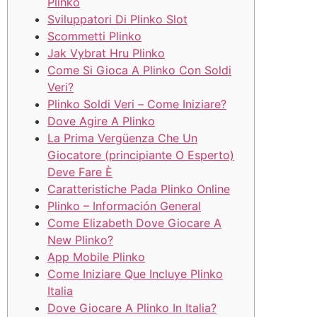
Plinko
Sviluppatori Di Plinko Slot
Scommetti Plinko
Jak Vybrat Hru Plinko
Come Si Gioca A Plinko Con Soldi
Veri?
Plinko Soldi Veri – Сome Iniziare?
Dove Agire A Plinko
La Prima Vergüenza Che Un
Giocatore (principiante O Esperto)
Deve Fare È
Caratteristiche Pada Plinko Online
Plinko – Información General
Come Elizabeth Dove Giocare A
New Plinko?
App Mobile Plinko
Come Iniziare Que Incluye Plinko
Italia
Dove Giocare A Plinko In Italia?