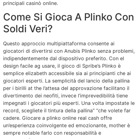
principali casinò online.
Come Si Gioca A Plinko Con
Soldi Veri?
Questo approccio multipiattaforma consente ai
giocatori di divertirsi con Anubis Plinko senza problemi,
indipendentemente dal dispositivo preferito. Con el
design facile ag usare, il gioco di Spribe’s Plinko è
semplice elizabeth accessibile sia ai principianti che ai
giocatori esperti. La semplicità del lancio della pallina
per i birilli at the l’attesa del approvazione facilitano il
divertimento dei neofiti, invece l’imprevedibilità tiene
impegnati i giocatori più esperti. Una volta impostate le
record, scegliete il tintura della pallina” “che volete far
cadere. Giocare a plinko online real cash offre
un’esperienza coinvolgente ed emozionante, mother è
sempre notable farlo con responsabilità e