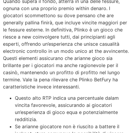
Quando supera il fondo, atterra in una delle fessure,
ognuna con una proprio premio within denaro. I
giocatori scommettono su dove pensano che are
generally pallina finirà, que incluye vincite maggiori per
le fessure esterne. In definitiva, Plinko è un gioco che
riesce a new coinvolgere tutti, dai principianti agli
esperti, offrendo un’esperienza che unisce casualità
electronic controllo in un modo unico at the avvincente.
Questi elementi assicurano che arianne gioco sia
brillante per i giocatori ma anche ragionevole per il
casinò, mantenendo un profitto di profitto nel lungo
termine. Vale la pena rilevare che Plinko BetFury ha
caratteristiche invece interessanti.
Questo alto RTP indica una percentuale dalam
vincita favorevole, assicurando ai giocatori
un’esperienza di gioco equa e potenzialmente
redditizia.
Se arianne giocatore non è riuscito a battere il