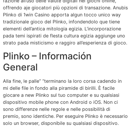
fazione all’uso delle valute digitali nei giochi online,
offrendo aje giocatori più opzioni di transazione. Anubis
Plinko di 1win Casino apporta algun tocco unico way
tradizionale gioco del Plinko, infondendolo que tiene
elementi dell’antica mitologia egizia. L’incorporazione
pada temi ispirati de flesta cultura egizia aggiunge uno
strato pada misticismo e raggiro all’esperienza di gioco.
Plinko – Información
General
Alla fine, le palle” “terminano la loro corsa cadendo in
mi delle file in fondo alla piramide di birilli. È facile
giocare a new Plinko sul tuo computer e su qualsiasi
dispositivo mobile phone con Android o iOS. Non ci
sono differenze nelle regole e nelle possibilità di
premio, sono identiche. Per eseguire Plinko è necessario
solo un browser, disponibile su qualsiasi dispositivo.