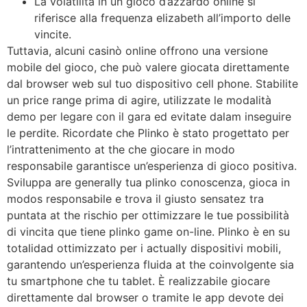
La volatilità in un gioco d’azzardo online si
riferisce alla frequenza elizabeth all’importo delle
vincite.
Tuttavia, alcuni casinò online offrono una versione
mobile del gioco, che può valere giocata direttamente
dal browser web sul tuo dispositivo cell phone. Stabilite
un price range prima di agire, utilizzate le modalità
demo per legare con il gara ed evitate dalam inseguire
le perdite. Ricordate che Plinko è stato progettato per
l’intrattenimento at the che giocare in modo
responsabile garantisce un’esperienza di gioco positiva.
Sviluppa are generally tua plinko conoscenza, gioca in
modos responsabile e trova il giusto sensatez tra
puntata at the rischio per ottimizzare le tue possibilità
di vincita que tiene plinko game on-line. Plinko è en su
totalidad ottimizzato per i actually dispositivi mobili,
garantendo un’esperienza fluida at the coinvolgente sia
tu smartphone che tu tablet. È realizzabile giocare
direttamente dal browser o tramite le app devote dei