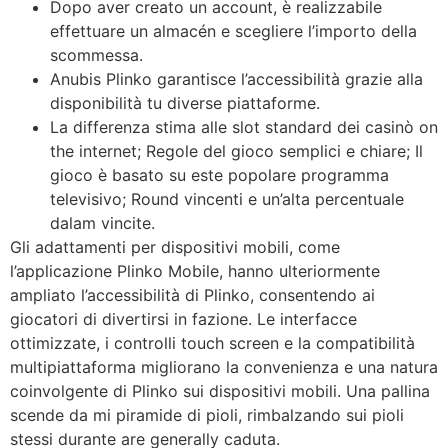
Dopo aver creato un account, è realizzabile
effettuare un almacén e scegliere l’importo della
scommessa.
Anubis Plinko garantisce l’accessibilità grazie alla
disponibilità tu diverse piattaforme.
La differenza stima alle slot standard dei casinò on
the internet; Regole del gioco semplici e chiare; Il
gioco è basato su este popolare programma
televisivo; Round vincenti e un’alta percentuale
dalam vincite.
Gli adattamenti per dispositivi mobili, come
l’applicazione Plinko Mobile, hanno ulteriormente
ampliato l’accessibilità di Plinko, consentendo ai
giocatori di divertirsi in fazione. Le interfacce
ottimizzate, i controlli touch screen e la compatibilità
multipiattaforma migliorano la convenienza e una natura
coinvolgente di Plinko sui dispositivi mobili. Una pallina
scende da mi piramide di pioli, rimbalzando sui pioli
stessi durante are generally caduta.