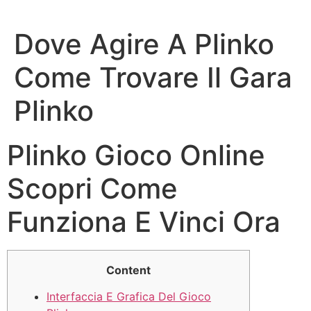
Ir
para
Dove Agire A Plinko
o
conteúdo
Come Trovare Il Gara
Plinko
Plinko Gioco Online
Scopri Come
Funziona E Vinci Ora
Content
Interfaccia E Grafica Del Gioco