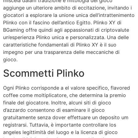
miscela dalam tradizione e mitologia del gioco
aggiunge un ulteriore ambito di eccitazione, invitando i
giocatori a esplorare la unione unica dell’intrattenimento
Plinko con il fascino dell’antico Egitto. Plinko XY di
BGaming offre quindi agli appassionati di criptovalute
un’esperienza Plinko unica e personalizzata. Una delle
caratteristiche fondamentali di Plinko XY è il suo
impegno per una trasparenza delle meccaniche di
gioco.
Scommetti Plinko
Ogni Plinko corrisponde a el valore specifico, flavored
coffee come moltiplicatore, che determina la premio
finale del giocatore. Inoltre, alcuni siti di gioco
d’azzardo consentono di esaminare il gioco
gratuitamente senza dover effettuare un deposito um
registrarsi. Tuttavia, è importante controllare los
angeles legittimità del luogo e la licenza di gioco