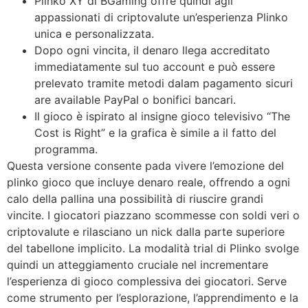
Plinko XY di BGaming offre quindi agli
appassionati di criptovalute un’esperienza Plinko
unica e personalizzata.
Dopo ogni vincita, il denaro llega accreditato
immediatamente sul tuo account e può essere
prelevato tramite metodi dalam pagamento sicuri
are available PayPal o bonifici bancari.
Il gioco è ispirato al insigne gioco televisivo “The
Cost is Right” e la grafica è simile a il fatto del
programma.
Questa versione consente pada vivere l’emozione del
plinko gioco que incluye denaro reale, offrendo a ogni
calo della pallina una possibilità di riuscire grandi
vincite. I giocatori piazzano scommesse con soldi veri o
criptovalute e rilasciano un nick dalla parte superiore
del tabellone implicito. La modalità trial di Plinko svolge
quindi un atteggiamento cruciale nel incrementare
l’esperienza di gioco complessiva dei giocatori. Serve
come strumento per l’esplorazione, l’apprendimento e la