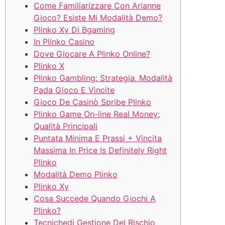
Come Familiarizzare Con Arianne
Gioco? Esiste Mi Modalità Demo?
Plinko Xy Di Bgaming
In Plinko Casino
Dove Giocare A Plinko Online?
Plinko X
Plinko Gambling: Strategia, Modalità
Pada Gioco E Vincite
Gioco De Casinò Spribe Plinko
Plinko Game On-line Real Money:
Qualità Principali
Puntata Minima E Prassi + Vincita
Massima In Price Is Definitely Right
Plinko
Modalità Demo Plinko
Plinko Xy
Cosa Succede Quando Giochi A
Plinko?
Tecnichedi Gestione Del Rischio