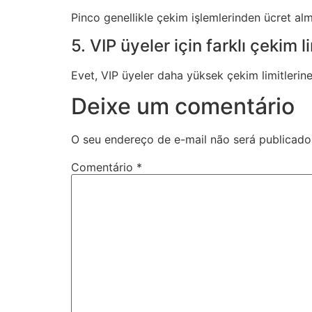
Pinco genellikle çekim işlemlerinden ücret al
5. VIP üyeler için farklı çekim l
Evet, VIP üyeler daha yüksek çekim limitlerine 
Deixe um comentário
O seu endereço de e-mail não será publicado
Comentário
*