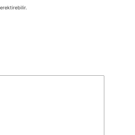
ektirebilir.