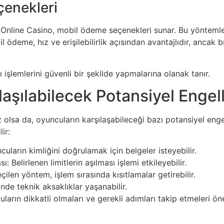
enekleri
nline Casino, mobil ödeme seçenekleri sunar. Bu yöntemler, ku
l ödeme, hız ve erişilebilirlik açısından avantajlıdır, ancak 
 işlemlerini güvenli bir şekilde yapmalarına olanak tanır.
aşılabilecek Potansiyel Engel
 olsa da, oyuncuların karşılaşabileceği bazı potansiyel enge
ir:
uların kimliğini doğrulamak için belgeler isteyebilir.
 Belirlenen limitlerin aşılması işlemi etkileyebilir.
len yöntem, işlem sırasında kısıtlamalar getirebilir.
nde teknik aksaklıklar yaşanabilir.
arın dikkatli olmaları ve gerekli adımları takip etmeleri öne