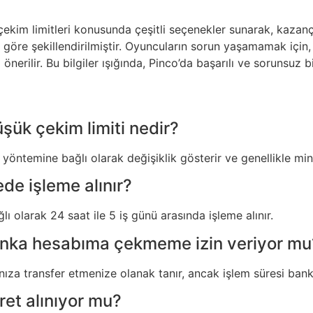
ekim limitleri konusunda çeşitli seçenekler sunarak, kazançl
na göre şekillendirilmiştir. Oyuncuların sorun yaşamamak için
 önerilir. Bu bilgiler ışığında, Pinco’da başarılı ve sorunsuz 
şük çekim limiti nedir?
yöntemine bağlı olarak değişiklik gösterir ve genellikle min
de işleme alınır?
 olarak 24 saat ile 5 iş günü arasında işleme alınır.
banka hesabıma çekmeme izin veriyor mu
nıza transfer etmenize olanak tanır, ancak işlem süresi banka
ret alınıyor mu?