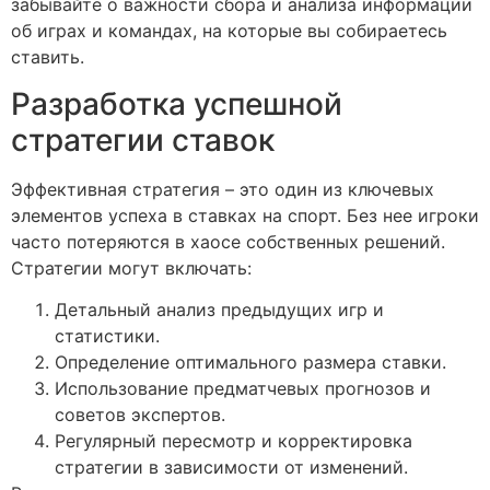
забывайте о важности сбора и анализа информации
об играх и командах, на которые вы собираетесь
ставить.
Разработка успешной
стратегии ставок
Эффективная стратегия – это один из ключевых
элементов успеха в ставках на спорт. Без нее игроки
часто потеряются в хаосе собственных решений.
Стратегии могут включать:
Детальный анализ предыдущих игр и
статистики.
Определение оптимального размера ставки.
Использование предматчевых прогнозов и
советов экспертов.
Регулярный пересмотр и корректировка
стратегии в зависимости от изменений.