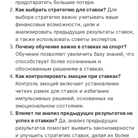
предотвратить большие потери.
Как выбрать стратегию для ставок?
Для
выбора стратегии важно учитывать ваши
финансовые возможности, цели и
анализировать предыдущие результаты ставок,
а также использовать советы экспертов.
Почему обучение важно в ставках на спорт?
Обучение позволяет увеличить базу знаний, что
способствует более осознанным и
обоснованным решениям в ставках.
Как контролировать эмоции при ставках?
Контроль эмоций включает установление
четких рамок для ставок и избегание
импульсивных решений, основанных на
эмоциональном состоянии.
Влияет ли анализ предыдущих результатов на
успех в ставках?
Да, анализ предыдущих
результатов помогает выявить закономерности
и улучшить стратегию ставок, делая их более