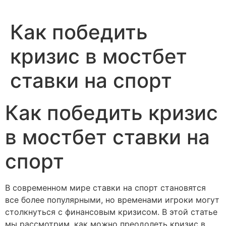
Ir
para
Как победить
o
conteúdo
кризис в мостбет
ставки на спорт
Как победить кризис
в мостбет ставки на
спорт
В современном мире ставки на спорт становятся
все более популярными, но временами игроки могут
столкнуться с финансовым кризисом. В этой статье
мы рассмотрим, как можно преодолеть кризис в