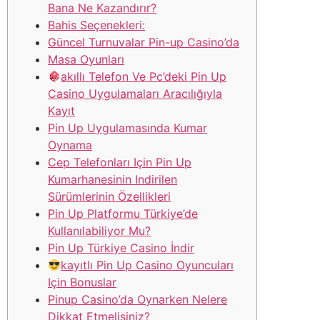
Bana Ne Kazandırır?
Bahis Seçenekleri:
Güncel Turnuvalar Pin-up Casino’da
Masa Oyunları
akıllı Telefon Ve Pc’deki Pin Up
Casino Uygulamaları Aracılığıyla
Kayıt
Pin Up Uygulamasında Kumar
Oynama
Cep Telefonları Için Pin Up
Kumarhanesinin Indirilen
Sürümlerinin Özellikleri
Pin Up Platformu Türkiye’de
Kullanılabiliyor Mu?
Pin Up Türkiye Casino İndir
kayıtlı Pin Up Casino Oyuncuları
Için Bonuslar
Pinup Casino’da Oynarken Nelere
Dikkat Etmelisiniz?