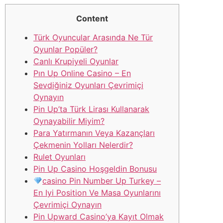
Content
Türk Oyuncular Arasında Ne Tür
Oyunlar Popüler?
Canlı Krupiyeli Oyunlar
Pın Up Online Casino – En
Sevdiğiniz Oyunları Çevrimiçi
Oynayın
Pin Up’ta Türk Lirası Kullanarak
Oynayabilir Miyim?
Para Yatırmanın Veya Kazançları
Çekmenin Yolları Nelerdir?
Rulet Oyunları
Pin Up Casino Hoşgeldin Bonusu
casino Pin Number Up Turkey –
En Iyi Position Ve Masa Oyunlarını
Çevrimiçi Oynayın
Pin Upward Casino’ya Kayıt Olmak