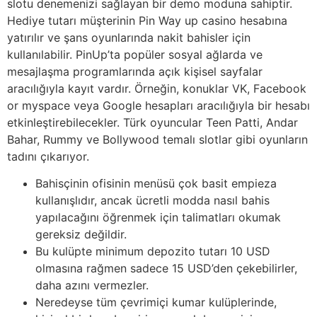
slotu denemenizi sağlayan bir demo moduna sahiptir.
Hediye tutarı müşterinin Pin Way up casino hesabına
yatırılır ve şans oyunlarında nakit bahisler için
kullanılabilir. PinUp’ta popüler sosyal ağlarda ve
mesajlaşma programlarında açık kişisel sayfalar
aracılığıyla kayıt vardır. Örneğin, konuklar VK, Facebook
or myspace veya Google hesapları aracılığıyla bir hesabı
etkinleştirebilecekler. Türk oyuncular Teen Patti, Andar
Bahar, Rummy ve Bollywood temalı slotlar gibi oyunların
tadını çıkarıyor.
Bahisçinin ofisinin menüsü çok basit empieza
kullanışlıdır, ancak ücretli modda nasıl bahis
yapılacağını öğrenmek için talimatları okumak
gereksiz değildir.
Bu kulüpte minimum depozito tutarı 10 USD
olmasına rağmen sadece 15 USD’den çekebilirler,
daha azını vermezler.
Neredeyse tüm çevrimiçi kumar kulüplerinde,