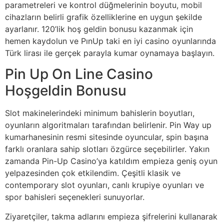
parametreleri ve kontrol düğmelerinin boyutu, mobil
cihazların belirli grafik özelliklerine en uygun şekilde
ayarlanır. 120’lik hoş geldin bonusu kazanmak için
hemen kaydolun ve PınUp taki en iyi casino oyunlarında
Türk lirası ile gerçek parayla kumar oynamaya başlayın.
Pin Up On Line Casino
Hoşgeldin Bonusu
Slot makinelerindeki minimum bahislerin boyutları,
oyunların algoritmaları tarafından belirlenir. Pin Way up
kumarhanesinin resmi sitesinde oyuncular, spin başına
farklı oranlara sahip slotları özgürce seçebilirler. Yakın
zamanda Pin-Up Casino’ya katıldım empieza geniş oyun
yelpazesinden çok etkilendim. Çeşitli klasik ve
contemporary slot oyunları, canlı krupiye oyunları ve
spor bahisleri seçenekleri sunuyorlar.
Ziyaretçiler, takma adlarını empieza şifrelerini kullanarak