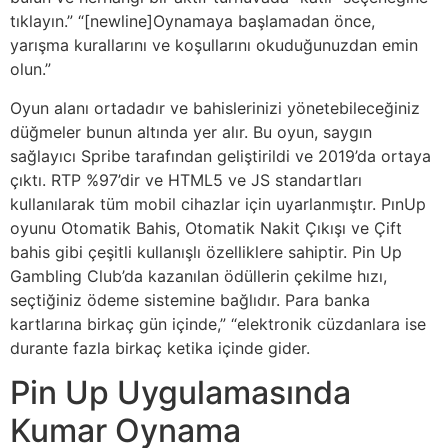
tıklayın.” “[newline]Oynamaya başlamadan önce,
yarışma kurallarını ve koşullarını okuduğunuzdan emin
olun.”
Oyun alanı ortadadır ve bahislerinizi yönetebileceğiniz
düğmeler bunun altında yer alır. Bu oyun, saygın
sağlayıcı Spribe tarafından geliştirildi ve 2019’da ortaya
çıktı. RTP %97’dir ve HTML5 ve JS standartları
kullanılarak tüm mobil cihazlar için uyarlanmıştır. PınUp
oyunu Otomatik Bahis, Otomatik Nakit Çıkışı ve Çift
bahis gibi çeşitli kullanışlı özelliklere sahiptir. Pin Up
Gambling Club’da kazanılan ödüllerin çekilme hızı,
seçtiğiniz ödeme sistemine bağlıdır. Para banka
kartlarına birkaç gün içinde,” “elektronik cüzdanlara ise
durante fazla birkaç ketika içinde gider.
Pin Up Uygulamasında
Kumar Oynama