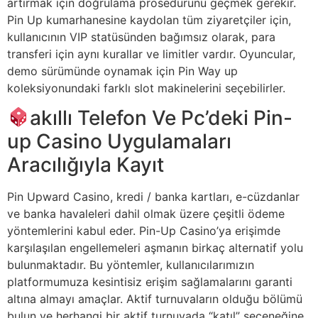
artırmak için doğrulama prosedürünü geçmek gerekir.
Pin Up kumarhanesine kaydolan tüm ziyaretçiler için,
kullanıcının VIP statüsünden bağımsız olarak, para
transferi için aynı kurallar ve limitler vardır. Oyuncular,
demo sürümünde oynamak için Pin Way up
koleksiyonundaki farklı slot makinelerini seçebilirler.
akıllı Telefon Ve Pc’deki Pin-
up Casino Uygulamaları
Aracılığıyla Kayıt
Pin Upward Casino, kredi / banka kartları, e-cüzdanlar
ve banka havaleleri dahil olmak üzere çeşitli ödeme
yöntemlerini kabul eder. Pin-Up Casino’ya erişimde
karşılaşılan engellemeleri aşmanın birkaç alternatif yolu
bulunmaktadır. Bu yöntemler, kullanıcılarımızın
platformumuza kesintisiz erişim sağlamalarını garanti
altına almayı amaçlar. Aktif turnuvaların olduğu bölümü
bulun ve herhangi bir aktif turnuvada “katıl” seçeneğine