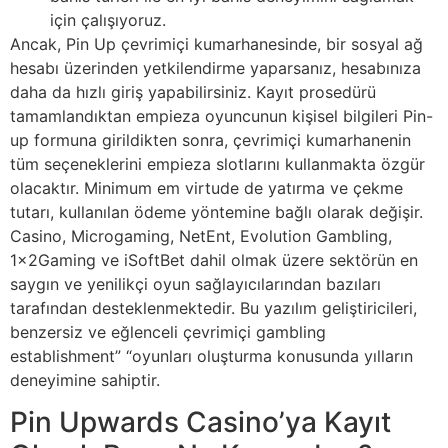
için çalışıyoruz.
Ancak, Pin Up çevrimiçi kumarhanesinde, bir sosyal ağ
hesabı üzerinden yetkilendirme yaparsanız, hesabınıza
daha da hızlı giriş yapabilirsiniz. Kayıt prosedürü
tamamlandıktan empieza oyuncunun kişisel bilgileri Pin-
up formuna girildikten sonra, çevrimiçi kumarhanenin
tüm seçeneklerini empieza slotlarını kullanmakta özgür
olacaktır. Minimum em virtude de yatırma ve çekme
tutarı, kullanılan ödeme yöntemine bağlı olarak değişir.
Casino, Microgaming, NetEnt, Evolution Gambling,
1x2Gaming ve iSoftBet dahil olmak üzere sektörün en
saygın ve yenilikçi oyun sağlayıcılarından bazıları
tarafından desteklenmektedir. Bu yazılım geliştiricileri,
benzersiz ve eğlenceli çevrimiçi gambling
establishment” “oyunları oluşturma konusunda yılların
deneyimine sahiptir.
Pin Upwards Casino’ya Kayıt