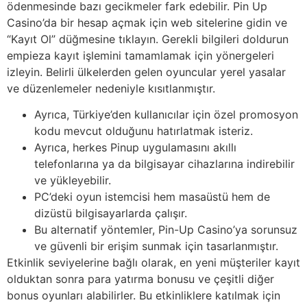
ödenmesinde bazı gecikmeler fark edebilir. Pin Up
Casino’da bir hesap açmak için web sitelerine gidin ve
“Kayıt Ol” düğmesine tıklayın. Gerekli bilgileri doldurun
empieza kayıt işlemini tamamlamak için yönergeleri
izleyin. Belirli ülkelerden gelen oyuncular yerel yasalar
ve düzenlemeler nedeniyle kısıtlanmıştır.
Ayrıca, Türkiye’den kullanıcılar için özel promosyon
kodu mevcut olduğunu hatırlatmak isteriz.
Ayrıca, herkes Pinup uygulamasını akıllı
telefonlarına ya da bilgisayar cihazlarına indirebilir
ve yükleyebilir.
PC’deki oyun istemcisi hem masaüstü hem de
dizüstü bilgisayarlarda çalışır.
Bu alternatif yöntemler, Pin-Up Casino’ya sorunsuz
ve güvenli bir erişim sunmak için tasarlanmıştır.
Etkinlik seviyelerine bağlı olarak, en yeni müşteriler kayıt
olduktan sonra para yatırma bonusu ve çeşitli diğer
bonus oyunları alabilirler. Bu etkinliklere katılmak için