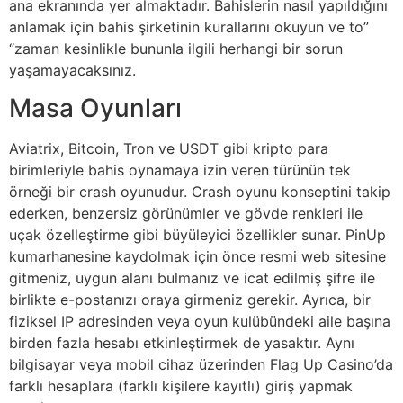
ana ekranında yer almaktadır. Bahislerin nasıl yapıldığını
anlamak için bahis şirketinin kurallarını okuyun ve to”
“zaman kesinlikle bununla ilgili herhangi bir sorun
yaşamayacaksınız.
Masa Oyunları
Aviatrix, Bitcoin, Tron ve USDT gibi kripto para
birimleriyle bahis oynamaya izin veren türünün tek
örneği bir crash oyunudur. Crash oyunu konseptini takip
ederken, benzersiz görünümler ve gövde renkleri ile
uçak özelleştirme gibi büyüleyici özellikler sunar. PinUp
kumarhanesine kaydolmak için önce resmi web sitesine
gitmeniz, uygun alanı bulmanız ve icat edilmiş şifre ile
birlikte e-postanızı oraya girmeniz gerekir. Ayrıca, bir
fiziksel IP adresinden veya oyun kulübündeki aile başına
birden fazla hesabı etkinleştirmek de yasaktır. Aynı
bilgisayar veya mobil cihaz üzerinden Flag Up Casino’da
farklı hesaplara (farklı kişilere kayıtlı) giriş yapmak