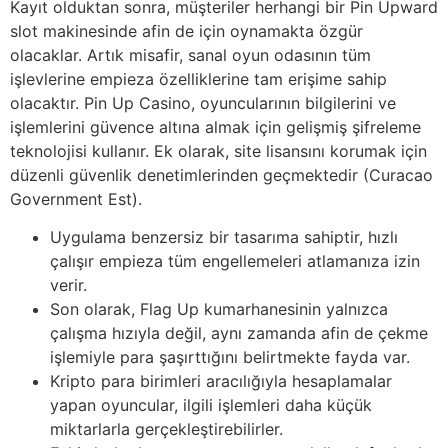
Kayıt olduktan sonra, müşteriler herhangi bir Pin Upward
slot makinesinde afin de için oynamakta özgür
olacaklar. Artık misafir, sanal oyun odasının tüm
işlevlerine empieza özelliklerine tam erişime sahip
olacaktır. Pin Up Casino, oyuncularının bilgilerini ve
işlemlerini güvence altına almak için gelişmiş şifreleme
teknolojisi kullanır. Ek olarak, site lisansını korumak için
düzenli güvenlik denetimlerinden geçmektedir (Curacao
Government Est).
Uygulama benzersiz bir tasarıma sahiptir, hızlı
çalışır empieza tüm engellemeleri atlamanıza izin
verir.
Son olarak, Flag Up kumarhanesinin yalnızca
çalışma hızıyla değil, aynı zamanda afin de çekme
işlemiyle para şaşırttığını belirtmekte fayda var.
Kripto para birimleri aracılığıyla hesaplamalar
yapan oyuncular, ilgili işlemleri daha küçük
miktarlarla gerçekleştirebilirler.