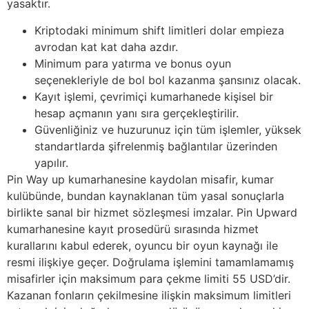
yasaktır.
Kriptodaki minimum shift limitleri dolar empieza
avrodan kat kat daha azdır.
Minimum para yatırma ve bonus oyun
seçenekleriyle de bol bol kazanma şansınız olacak.
Kayıt işlemi, çevrimiçi kumarhanede kişisel bir
hesap açmanın yanı sıra gerçekleştirilir.
Güvenliğiniz ve huzurunuz için tüm işlemler, yüksek
standartlarda şifrelenmiş bağlantılar üzerinden
yapılır.
Pin Way up kumarhanesine kaydolan misafir, kumar
kulübünde, bundan kaynaklanan tüm yasal sonuçlarla
birlikte sanal bir hizmet sözleşmesi imzalar. Pin Upward
kumarhanesine kayıt prosedürü sırasında hizmet
kurallarını kabul ederek, oyuncu bir oyun kaynağı ile
resmi ilişkiye geçer. Doğrulama işlemini tamamlamamış
misafirler için maksimum para çekme limiti 55 USD’dir.
Kazanan fonların çekilmesine ilişkin maksimum limitleri