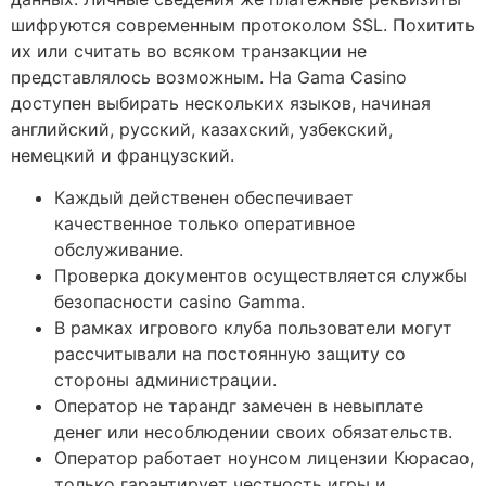
шифруются современным протоколом SSL. Похитить
их или считать во всяком транзакции не
представлялось возможным. На Gama Casino
доступен выбирать нескольких языков, начиная
английский, русский, казахский, узбекский,
немецкий и французский.
Каждый действенен обеспечивает
качественное только оперативное
обслуживание.
Проверка документов осуществляется службы
безопасности casino Gamma.
В рамках игрового клуба пользователи могут
рассчитывали на постоянную защиту со
стороны администрации.
Оператор не тарандг замечен в невыплате
денег или несоблюдении своих обязательств.
Оператор работает ноунсом лицензии Кюрасао,
только гарантирует честность игры и