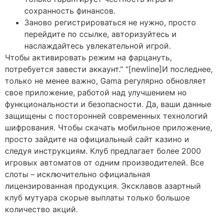
сохранность финансов.
Заново регистрироваться не нужно, просто
перейдите по ссылке, авторизуйтесь и
наслаждайтесь увлекательной игрой.
Чтобы активировать режим на фарцануть,
потребуется завести аккаунт.” “[newline]И последнее,
только не менее важно, Gama регулярно обновляет
свое приложение, работой над улучшением но
функциональности и безопасности. Да, ваши данные
защищены с посторонней современных технологий
шифрования. Чтобы скачать мобильное приложение,
просто зайдите на официальный сайт казино и
следуя инструкциям. Клуб предлагает более 2000
игровых автоматов от одним производителей. Все
слоты – исключительно официальная
лицензированная продукция. Эксклавов азартный
клуб мутуара скорые выплаты только большое
количество акций.