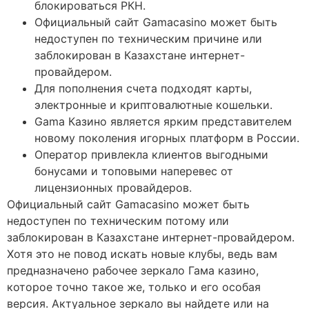
блокироваться РКН.
Официальный сайт Gamacasino может быть
недоступен по техническим причине или
заблокирован в Казахстане интернет-
провайдером.
Для пополнения счета подходят карты,
электронные и криптовалютные кошельки.
Gama Казино является ярким представителем
новому поколения игорных платформ в России.
Оператор привлекла клиентов выгодными
бонусами и топовыми наперевес от
лицензионных провайдеров.
Официальный сайт Gamacasino может быть
недоступен по техническим потому или
заблокирован в Казахстане интернет-провайдером.
Хотя это не повод искать новые клубы, ведь вам
предназначено рабочее зеркало Гама казино,
которое точно такое же, только и его особая
версия. Актуальное зеркало вы найдете или на