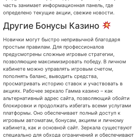
часть занимает информационная панель, где
определено текущие акции, свежие новости.
Другие Бонусы Казино
Новички могут быстро непривычной благодаря
простым правилам. Для профессионалов
предусмотрены сложные игровые стратегии,
позволяющие максимизировать победу. В личном
кабинете можно управлять игровым счетом,
пополнять баланс, выводить средства,
просматривать историю ставок и участвовать в
акциях. Рабочее зеркало Гамма казино – как
альтернативный адрес сайта, позволяющий обойти
блокировки и продолжать избегать всеми услугами
платформы. Оно обеспечивает полный доступ к
игровым автоматам, бонусам, акциям и личному
кабинета, как и основной сайт. Зеркала существуют
специально для обхода ограничений и обеспечивают