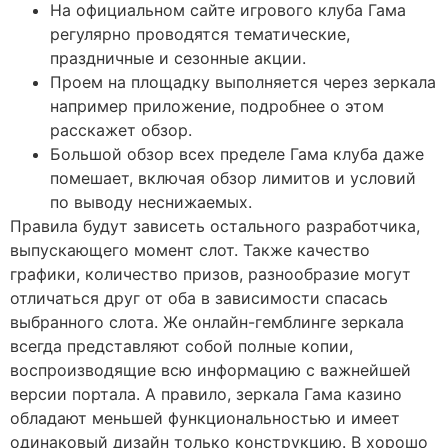
На официальном сайте игрового клуба Гама
регулярно проводятся тематические,
праздничные и сезонные акции.
Проем на площадку выполняется через зеркала
например приложение, подробнее о этом
расскажет обзор.
Большой обзор всех пределе Гама клуба даже
помешает, включая обзор лимитов и условий
по выводу неснижаемых.
Правила будут зависеть остального разработчика,
выпускающего момент слот. Также качество
графики, количество призов, разнообразие могут
отличаться друг от оба в зависимости спасась
выбранного слота. Же онлайн-гемблинге зеркала
всегда представляют собой полные копии,
воспроизводящие всю информацию с важнейшей
версии портала. А правило, зеркала Гама казино
обладают меньшей функциональностью и имеет
одинаковый дизайн только конструкцию. В хорошо