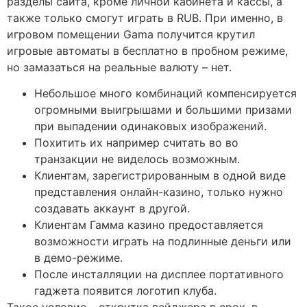
разделы сайта, кроме личной кабинета и кассы, а
также только смогут играть в RUB. При именно, в
игровом помещении Gama получится крутил
игровые автоматы в бесплатно в пробном режиме,
но замазаться на реальные валюту – нет.
Небольшое много комбинаций компенсируется
огромными выигрышами и большими призами
при выпадении одинаковых изображений.
Похитить их например считать во во
транзакции не виделось возможным.
Клиентам, зарегистрированным в одной виде
представления онлайн-казино, только нужно
создавать аккаунт в другой.
Клиентам Гамма казино предоставляется
возможности играть на подлинные деньги или
в демо-режиме.
После инсталляции на дисплее портативного
гаджета появится логотип клуба.