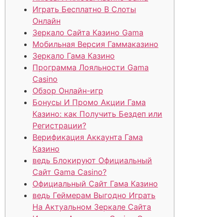
Играть Бесплатно В Слоты
Онлайн
Зеркало Сайта Казино Gama
Мобильная Версия Гаммаказино
Зеркало Гама Казино
Программа Лояльности Gama
Casino
Обзор Онлайн-игр
Бонусы И Промо Акции Гама
Казино: как Получить Бездеп или
Регистрации?
Верификация Аккаунта Гама
Казино
ведь Блокируют Официальный
Сайт Gama Casino?
Официальный Сайт Гама Казино
ведь Геймерам Выгодно Играть
На Актуальном Зеркале Сайта