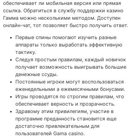
обеспечивает ли мобильная версия или прямая
ссылка. Обратиться в службу поддержки казино
Гамма можно несколькими методом. Доступен
онлайн-чат, тот позволяет быстро получить ответ.
Первые спины помогают изучить разные
аппараты только выработать эффективную
тактику.
Следуя простым правилам, каждый новичок
получает возможность выигрывать большие
денежные ссуды.
Постоянные игроки могут воспользоваться
еженедельными а ежемесячными бонусами.
Игры проводятся по строгим правилам, что
обеспечивает верность и прозрачность.
Здравому этим привилегиям, участие в
программе преданность становится еще
достаточно привлекательным для
пользователей Gama casino.