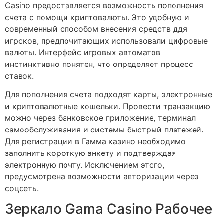
Casino предоставляется возможность пополнения
счета с помощи криптовалюты. Это удобную и
современный способом внесения средств ддя
игроков, предпочитающих использовали цифровые
валюты. Интерфейс игровых автоматов
инстинктивно понятен, что определяет процесс
ставок.
Для пополнения счета подходят карты, электронные
и криптовалютные кошельки. Провести транзакцию
можно через банковское приложение, терминал
самообслуживания и системы быстрый платежей.
Для регистрации в Гамма казино необходимо
заполнить короткую анкету и подтверждая
электронную почту. Исключением этого,
предусмотрена возможности авторизации через
соцсеть.
Зеркало Gama Casino Рабочее