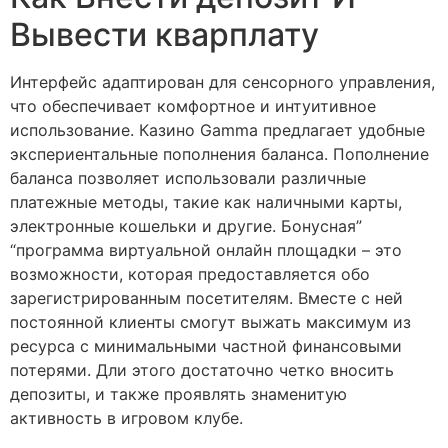
Вывести кварплату
Интерфейс адаптирован для сенсорного управления,
что обеспечивает комфортное и интуитивное
использование. Казино Gamma предлагает удобные
экспериентальные пополнения баланса. Пополнение
баланса позволяет использовали различные
платежные методы, такие как наличными карты,
электронные кошельки и другие. Бонусная”
“программа виртуальной онлайн площадки – это
возможности, которая предоставляется обо
зарегистрированным посетителям. Вместе с ней
постоянной клиенты смогут выжать максимум из
ресурса с минимальными частной финансовыми
потерями. Дли этого достаточно четко вносить
депозиты, и также проявлять знаменитую
активность в игровом клубе.