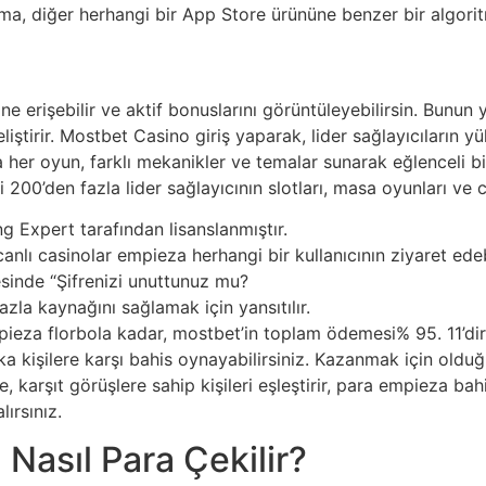
ama, diğer herhangi bir App Store ürününe benzer bir algori
ne erişebilir ve aktif bonuslarını görüntüleyebilirsin. Bunun
eliştirir. Mostbet Casino giriş yaparak, lider sağlayıcıların 
a her oyun, farklı mekanikler ve temalar sunarak eğlenceli 
00’den fazla lider sağlayıcının slotları, masa oyunları ve c
 Expert tarafından lisanslanmıştır.
canlı casinolar empieza herhangi bir kullanıcının ziyaret ed
sinde “Şifrenizi unuttunuz mu?
azla kaynağını sağlamak için yansıtılır.
eza florbola kadar, mostbet’in toplam ödemesi% 95. 11’dir
ka kişilere karşı bahis oynayabilirsiniz. Kazanmak için old
 karşıt görüşlere sahip kişileri eşleştirir, para empieza bahi
ırsınız.
Nasıl Para Çekilir?