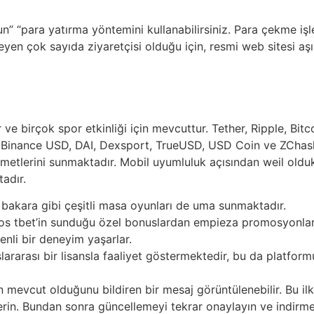
un” “para yatırma yöntemini kullanabilirsiniz. Para çekme iş
teyen çok sayıda ziyaretçisi olduğu için, resmi web sitesi aş
ir ve birçok spor etkinliği için mevcuttur. Tether, Ripple, B
, Binance USD, DAI, Dexsport, TrueUSD, USD Coin ve ZCha
izmetlerini sunmaktadır. Mobil uyumluluk açısından weil olduk
adır.
 bakara gibi çeşitli masa oyunları de uma sunmaktadır.
 Mos tbet’in sunduğu özel bonuslardan empieza promosyonlar
enli bir deneyim yaşarlar.
lararası bir lisansla faaliyet göstermektedir, bu da platfor
 mevcut olduğunu bildiren bir mesaj görüntülenebilir. Bu il
in. Bundan sonra güncellemeyi tekrar onaylayın ve indirmey