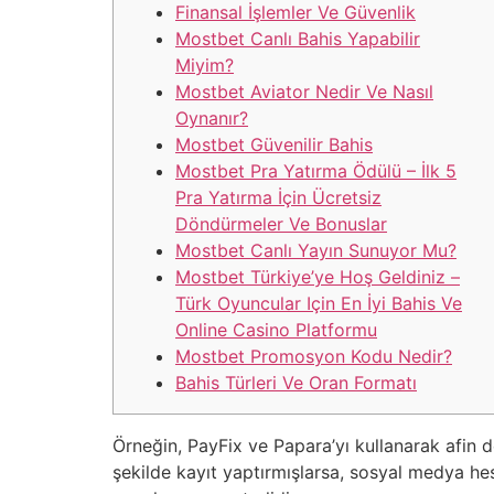
Finansal İşlemler Ve Güvenlik
Mostbet Canlı Bahis Yapabilir
Miyim?
Mostbet Aviator Nedir Ve Nasıl
Oynanır?
Mostbet Güvenilir Bahis
Mostbet Pra Yatırma Ödülü – İlk 5
Pra Yatırma İçin Ücretsiz
Döndürmeler Ve Bonuslar
Mostbet Canlı Yayın Sunuyor Mu?
Mostbet Türkiye’ye Hoş Geldiniz –
Türk Oyuncular Için En İyi Bahis Ve
Online Casino Platformu
Mostbet Promosyon Kodu Nedir?
Bahis Türleri Ve Oran Formatı
Örneğin, PayFix ve Papara’yı kullanarak afin de
şekilde kayıt yaptırmışlarsa, sosyal medya hesa