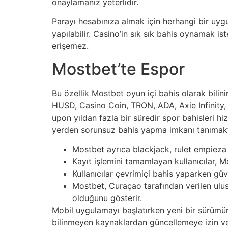
onaylamanız yeterlidir.
Parayı hesabınıza almak için herhangi bir uyg
yapılabilir. Casino’in sık sık bahis oynamak is
erişemez.
Mostbet’te Espor
Bu özellik Mostbet oyun içi bahis olarak bilin
HUSD, Casino Coin, TRON, ADA, Axie Infinity
upon yıldan fazla bir süredir spor bahisleri h
yerden sorunsuz bahis yapma imkanı tanımakt
Mostbet ayrıca blackjack, rulet empieza
Kayıt işlemini tamamlayan kullanıcılar,
Kullanıcılar çevrimiçi bahis yaparken güv
Mostbet, Curaçao tarafından verilen ulus
olduğunu gösterir.
Mobil uygulamayı başlatırken yeni bir sürümün
bilinmeyen kaynaklardan güncellemeye izin ver