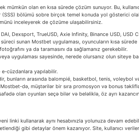
derek mümkün olan en kısa sürede çözüm sunuyor. Bu, kullan
r (SSS) bölümü sobre birçok temel konuda yol gösterici olabi
münü inceleyerek de çözüme ulaşabilirsiniz.
DAI, Dexsport, TrueUSD, Axie Infinity, Binance USD, USD 
ayıt süreci sunan Mostbet uygulaması, oyuncuların kısa süred
 fotoğrafını ya da taramasını da sağlamanız gerekebilir.
veya uygulaması sayesinde, nerede olursanız olun siteye b
e-cüzdanlara yapılabilir.
edir, bunların arasında balompié, basketbol, tenis, voleybol 
Mostbet-də, müştərilər bir sıra promosyon və bonus təkliflər
afədə olan oyunları seçə bilər və beləliklə, öz ayrı kazanc
ni linki kullanarak aynı hesabınızla yolunuza devam edebil
netlendiği gibi detaylar önem kazanıyor. Site, kullanıcı veril