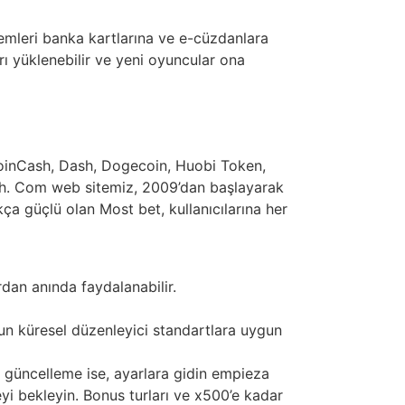
lemleri banka kartlarına ve e-cüzdanlara
ırı yüklenebilir ve yeni oyuncular ona
itcoinCash, Dash, Dogecoin, Huobi Token,
sh. Com web sitemiz, 2009’dan başlayarak
ça güçlü olan Most bet, kullanıcılarına her
dan anında faydalanabilir.
mun küresel düzenleyici standartlara uygun
k güncelleme ise, ayarlara gidin empieza
i bekleyin. Bonus turları ve x500’e kadar