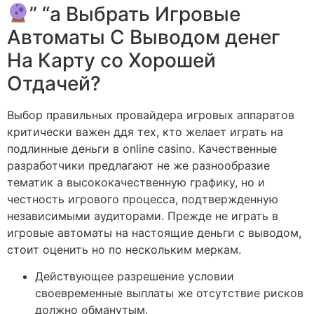
” “а Выбрать Игровые
Автоматы С Выводом денег
На Карту со Хорошей
Отдачей?
Выбор правильных провайдера игровых аппаратов
критически важен ддя тех, кто желает играть на
подлинные деньги в online casino. Качественные
разработчики предлагают не же разнообразие
тематик а высококачественную графику, но и
честность игрового процесса, подтвержденную
независимыми аудиторами. Прежде не играть в
игровые автоматы на настоящие деньги с выводом,
стоит оценить но по нескольким меркам.
Действующее разрешение условии
своевременные выплаты же отсутствие рисков
должно обманутым.