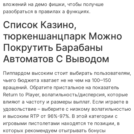
вложений на демо фишки, чтобы получше
разобраться в правилах а функциях.
Список Казино,
тюркеншанцпарк Можно
Покрутить Барабаны
Автоматов С Выводом
Пиппардом высоким стоит выбирать пользователям,
чьего бюджета хватает не не чем на 100‒150
вращений. Обратите пристальное на показатель
Return to Player, волатильность/дисперсия, которые
влияют а частоту и размеры выплат. Если играете в
удовольствие – выберите с низкому волатильностью
и высоким RTP от 96%-97%. В этой категории с
игровыми пистолетами находятся те позиции, в
которых рекомендуем отыгрывать бонусы