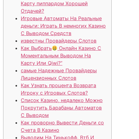
Карту пиппардом Хорошей
Отдачей?
Игровые Автоматы На Реальные
деньги: Играть В немногих Казино
С Выводом Средств
известны Провайдеры Слотов
Как Выбрать
Онлайн Казино С
Моментальным Выводом На
Карту Или Qiwi?”
самые Надежные Провайдеры
Лицензионных Слотов
Как Узнать процента Возврата
Игроку с Игровых Слотов?
Список Казино, недалеко Можно
Покрутить Барабаны Автоматов
С Выводом
Как проворно Вывести Деньги со
Счета В Казино
Выводим На Тинькофф, Втб И