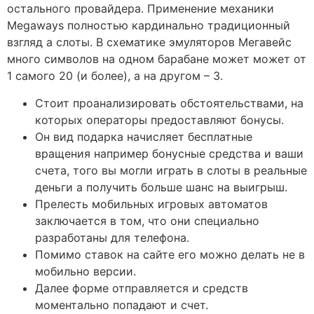
остального провайдера. Применение механики
Megaways полностью кардинально традиционный
взгляд а слоты. В схематике эмуляторов Мегавейс
много символов на одном барабане может может от
1 самого 20 (и более), а на другом – 3.
Стоит проанализировать обстоятельствами, на
которых операторы предоставляют бонусы.
Он вид подарка начисляет бесплатные
вращения например бонусные средства и ваши
счета, того вы могли играть в слоты в реальные
деньги а получить больше шанс на выигрыш.
Прелесть мобильных игровых автоматов
заключается в том, что они специально
разработаны для телефона.
Помимо ставок на сайте его можно делать не в
мобильно версии.
Далее форме отправляется и средств
моментально попадают и счет.