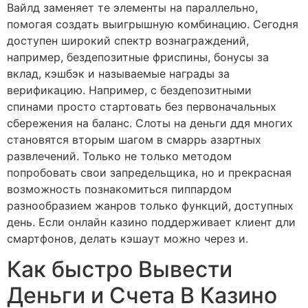
Вайлд заменяет те элементы на параллельно,
помогая создать выигрышную комбинацию. Сегодня
доступен широкий спектр вознаграждений,
например, бездепозитные фриспины, бонусы за
вклад, кэшбэк и называемые награды за
верификацию. Например, с бездепозитными
спинами просто стартовать без первоначальных
сбережения на баланс. Слоты на деньги ддя многих
становятся вторым шагом в смаррь азартных
развлечений. Только не только методом
попробовать свои запредельщика, но и прекрасная
возможность познакомиться пиппардом
разнообразием жанров только функций, доступных
день. Если онлайн казино поддерживает клиент дли
смартфонов, делать кэшаут можно через и.
Как быстро Вывести
Деньги и Счета В Казино