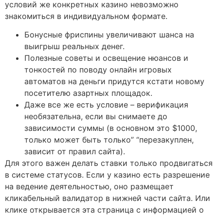
условий же конкретных казино невозможно
знакомиться в индивидуальном формате.
Бонусные фриспины увеличивают шанса на
выигрыш реальных денег.
Полезные советы и освещение нюансов и
тонкостей по поводу онлайн игровых
автоматов на деньги придутся кстати новому
посетителю азартных площадок.
Даже все же есть условие – верификация
необязательна, если вы снимаете до
зависимости суммы (в основном это $1000,
только может быть только” “перезакуплен,
зависит от правил сайта).
Для этого важен делать ставки только продвигаться
в системе статусов. Если у казино есть разрешение
на ведение деятельностью, оно размещает
кликабельный валидатор в нижней части сайта. Или
клике открывается эта страница с информацией о