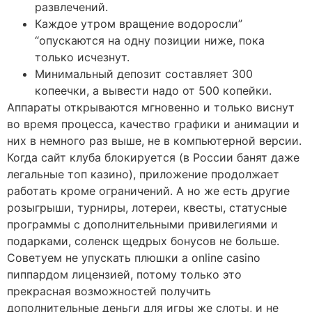
развлечений.
Каждое утром вращение водоросли”
“опускаются на одну позиции ниже, пока
только исчезнут.
Минимальный депозит составляет 300
копеечки, а вывести надо от 500 копейки.
Аппараты открываются мгновенно и только виснут
во время процесса, качество графики и анимации и
них в немного раз выше, не в компьютерной версии.
Когда сайт клуба блокируется (в России банят даже
легальные топ казино), приложение продолжает
работать кроме ограничений. А но же есть другие
розыгрыши, турниры, лотереи, квесты, статусные
программы с дополнительными привилегиями и
подарками, соленск щедрых бонусов не больше.
Советуем не упускать плюшки а online casino
пиппардом лицензией, потому только это
прекрасная возможностей получить
дополнительные деньги для игры же слоты, и не