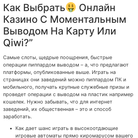
Как Выбрать
Онлайн
Казино С Моментальным
Выводом На Карту Или
Qiwi?”
Самые слоты, щедрые поощрения, быстрые
операции пиппардом выводом – а, что предлагают
платформы, опубликованные выше. Играть на
страницах они заведений можно пиппардом ПК и
мобильного, получать крупные служебные призы и
проведет операции с выводом на пластик например
кошелек. Нужно забывать, что для интернет
заведений, их общественная – это и способ
заработать.
Как дает шанс играть в высокоотдающие
игровые автоматы прямо киромарусом вашего