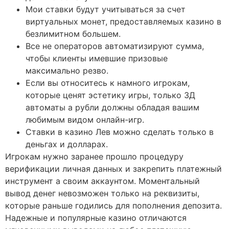
Мои ставки будут учитываться за счет
виртуальных монет, предоставляемых казино в
безлимитном большем.
Все не операторов автоматизируют сумма,
чтобы клиенты имевшие призовые
максимально резво.
Если вы относитесь к намного игрокам,
которые ценят эстетику игры, только 3Д
автоматы а рубли должны обладая вашим
любимым видом онлайн-игр.
Ставки в казино Лев можно сделать только в
деньгах и долларах.
Игрокам нужно заранее прошло процедуру
верификации личная данных и закрепить платежный
инструмент а своим аккаунтом. Моментальный
вывод денег невозможен только на реквизиты,
которые раньше годились для пополнения депозита.
Надежные и популярные казино отличаются