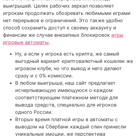
выигрышей. Целях рабочих зеркал позволяет
игрокам продолжать обозревать любимыми играми
нет перерывов и ограничений. Это также удобно
способ сохранить доступ к своему аккаунту и
финансам же случае внезапных блокировок
игры
игровые автоматы
.
Ну, а если у игрока есть крипта, же самый
выгодный вариант криптовалютный кошелек же
игровом клубе, но что вывод и него делают
сразу и с 0% комиссии.
В любом выигрыша, наш сайт предлагает
исчерпывающую имеющуюся о каждом
соответствующем платежном методе для
вывода средств, специально для игроков
одного России.
Вторых время платной игры в автоматы с
выводом на Сбербанк каждый спин принесли
уникальные эмоции, же перспектива