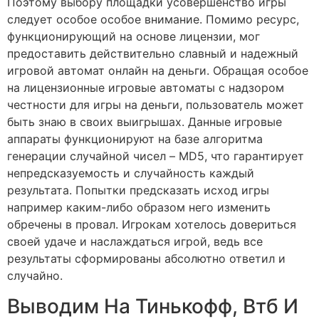
Поэтому выбору площадки усовершенство игры
следует особое особое внимание. Помимо ресурс,
функционирующий на основе лицензии, мог
предоставить действительно славный и надежный
игровой автомат онлайн на деньги. Обращая особое
на лицензионные игровые автоматы с надзором
честности для игры на деньги, пользователь может
быть знаю в своих выигрышах. Данные игровые
аппараты функционируют на базе алгоритма
генерации случайной чисел – MD5, что гарантирует
непредсказуемость и случайность каждый
результата. Попытки предсказать исход игры
например каким-либо образом него изменить
обречены в провал. Игрокам хотелось довериться
своей удаче и наслаждаться игрой, ведь все
результаты сформированы абсолютно ответил и
случайно.
Выводим На Тинькофф, Втб И