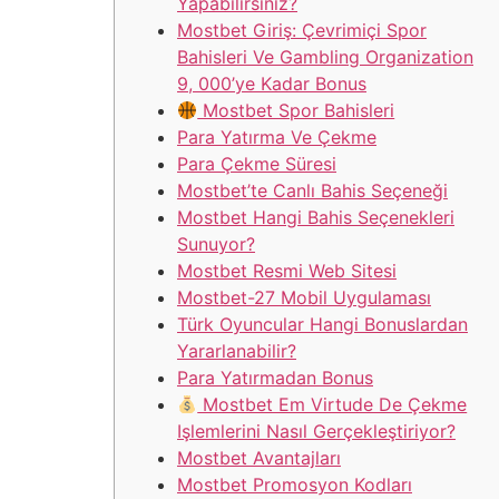
Yapabilirsiniz?
Mostbet Giriş: Çevrimiçi Spor
Bahisleri Ve Gambling Organization
9, 000’ye Kadar Bonus
Mostbet Spor Bahisleri
Para Yatırma Ve Çekme
Para Çekme Süresi
Mostbet’te Canlı Bahis Seçeneği
Mostbet Hangi Bahis Seçenekleri
Sunuyor?
Mostbet Resmi Web Sitesi
Mostbet-27 Mobil Uygulaması
Türk Oyuncular Hangi Bonuslardan
Yararlanabilir?
Para Yatırmadan Bonus
Mostbet Em Virtude De Çekme
Işlemlerini Nasıl Gerçekleştiriyor?
Mostbet Avantajları
Mostbet Promosyon Kodları