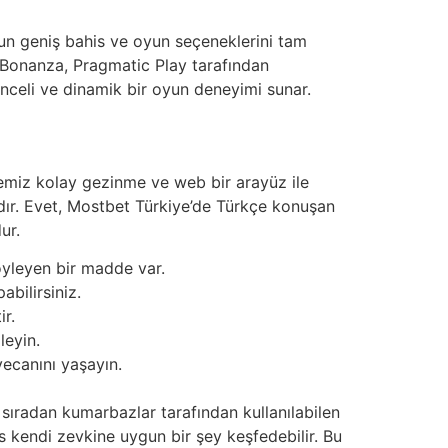
mun geniş bahis ve oyun seçeneklerini tam
t Bonanza, Pragmatic Play tarafından
enceli ve dinamik bir oyun deneyimi sunar.
temiz kolay gezinme ve web bir arayüz ile
adır. Evet, Mostbet Türkiye’de Türkçe konuşan
ur.
öyleyen bir madde var.
bilirsiniz.
ir.
leyin.
yecanını yaşayın.
sıradan kumarbazlar tarafından kullanılabilen
es kendi zevkine uygun bir şey keşfedebilir. Bu