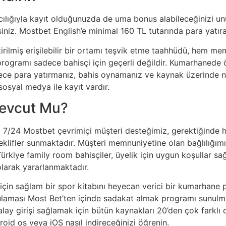
ılığıyla kayıt olduğunuzda de uma bonus alabileceğinizi un
iniz. Mostbet English’e minimal 160 TL tutarında para yatır
ştirilmiş erişilebilir bir ortamı teşvik etme taahhüdü, hem m
programı sadece bahisçi için geçerli değildir. Kumarhanede ö
adece para yatırmanız, bahis oynamanız ve kaynak üzerinde no
osyal medya ile kayıt vardır.
Mevcut Mu?
a 7/24 Mostbet çevrimiçi müşteri desteğimiz, gerektiğinde hı
eklifler sunmaktadır. Müşteri memnuniyetine olan bağlılığımız 
 Türkiye family room bahisçiler, üyelik için uygun koşullar 
larak yararlanmaktadır.
için sağlam bir spor kitabını heyecan verici bir kumarhane pl
uygulaması Most Bet’ten içinde sadakat almak programı sunulm
lay girişi sağlamak için bütün kaynakları 20’den çok farklı d
id os veya iOS nasıl indireceğinizi öğrenin.