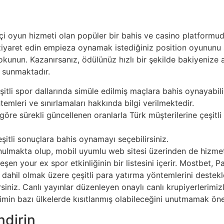
imiçi oyun hizmeti olan popüler bir bahis ve casino platfor
 ziyaret edin empieza oynamak istediğiniz position oyununu
kunun. Kazanırsanız, ödülünüz hızlı bir şekilde bakiyenize 
ı sunmaktadır.
şitli spor dallarında simüle edilmiş maçlara bahis oynayabilir
leri ve sınırlamaları hakkında bilgi verilmektedir.
e sürekli güncellenen oranlarla Türk müşterilerine çeşitli 
şitli sonuçlara bahis oynamayı seçebilirsiniz.
nulmakta olup, mobil uyumlu web sitesi üzerinden de hizmet
 your ex spor etkinliğinin bir listesini içerir. Mostbet, Pay
hil olmak üzere çeşitli para yatırma yöntemlerini destekler.
rsiniz. Canlı yayınlar düzenleyen onaylı canlı krupiyerlerimiz
imin bazı ülkelerde kısıtlanmış olabileceğini unutmamak öne
ndirin