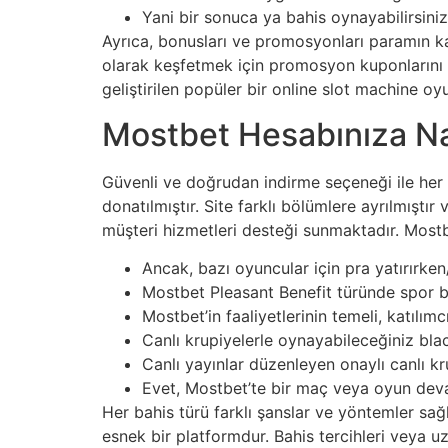
Yani bir sonuca ya bahis oynayabilirsiniz
Ayrıca, bonusları ve promosyonları paramın kar
olarak keşfetmek için promosyon kuponlarını k
geliştirilen popüler bir online slot machine o
Mostbet Hesabınıza Nası
Güvenli ve doğrudan indirme seçeneği ile her
donatılmıştır. Site farklı bölümlere ayrılmışt
müşteri hizmetleri desteği sunmaktadır. Mostbe
Ancak, bazı oyuncular için pra yatırırk
Mostbet Pleasant Benefit türünde spor ba
Mostbet’in faaliyetlerinin temeli, katılımc
Canlı krupiyelerle oynayabileceğiniz bla
Canlı yayınlar düzenleyen onaylı canlı k
Evet, Mostbet’te bir maç veya oyun deva
Her bahis türü farklı şanslar ve yöntemler sa
esnek bir platformdur. Bahis tercihleri veya u