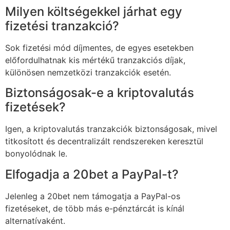
Milyen költségekkel járhat egy
fizetési tranzakció?
Sok fizetési mód díjmentes, de egyes esetekben
előfordulhatnak kis mértékű tranzakciós díjak,
különösen nemzetközi tranzakciók esetén.
Biztonságosak-e a kriptovalutás
fizetések?
Igen, a kriptovalutás tranzakciók biztonságosak, mivel
titkosított és decentralizált rendszereken keresztül
bonyolódnak le.
Elfogadja a 20bet a PayPal-t?
Jelenleg a 20bet nem támogatja a PayPal-os
fizetéseket, de több más e-pénztárcát is kínál
alternatívaként.