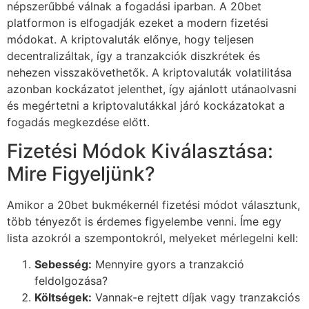
népszerűbbé válnak a fogadási iparban. A 20bet
platformon is elfogadják ezeket a modern fizetési
módokat. A kriptovaluták előnye, hogy teljesen
decentralizáltak, így a tranzakciók diszkrétek és
nehezen visszakövethetők. A kriptovaluták volatilitása
azonban kockázatot jelenthet, így ajánlott utánaolvasni
és megértetni a kriptovalutákkal járó kockázatokat a
fogadás megkezdése előtt.
Fizetési Módok Kiválasztása:
Mire Figyeljünk?
Amikor a 20bet bukmékernél fizetési módot választunk,
több tényezőt is érdemes figyelembe venni. Íme egy
lista azokról a szempontokról, melyeket mérlegelni kell:
Sebesség:
Mennyire gyors a tranzakció
feldolgozása?
Költségek:
Vannak-e rejtett díjak vagy tranzakciós