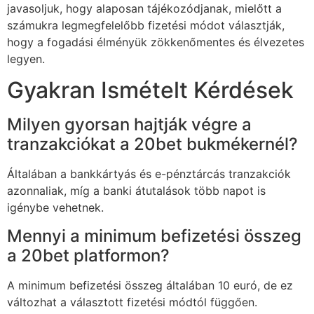
javasoljuk, hogy alaposan tájékozódjanak, mielőtt a
számukra legmegfelelőbb fizetési módot választják,
hogy a fogadási élményük zökkenőmentes és élvezetes
legyen.
Gyakran Ismételt Kérdések
Milyen gyorsan hajtják végre a
tranzakciókat a 20bet bukmékernél?
Általában a bankkártyás és e-pénztárcás tranzakciók
azonnaliak, míg a banki átutalások több napot is
igénybe vehetnek.
Mennyi a minimum befizetési összeg
a 20bet platformon?
A minimum befizetési összeg általában 10 euró, de ez
változhat a választott fizetési módtól függően.