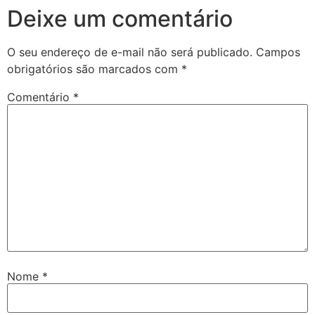
Deixe um comentário
O seu endereço de e-mail não será publicado.
Campos
obrigatórios são marcados com
*
Comentário
*
Nome
*