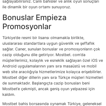
sağlayabilirsiniz. Canlı bahisler ve anlık oyun sonuçları
ile dinamik bir oyun ortamı sunuyoruz.
Bonuslar Empieza
Promosyonlar
Türkiye’de resmi bir lisansı olmamakla birlikte,
uluslararası standartlara uygun güvenlik ve şeffaflık
sağlar. Caner, sunulan bonuslar ve promosyonların çok
cazip olduğunu dile getiriyor. Mostbet. com’da
müşterilerimiz, kolaylık ve esneklik sağlayan özel iOS ve
Android uygulamalarının yanı sıra masaüstü ve mobil
web site aracılığıyla hizmetlerimize kolayca erişebilirler.
Mostbet diğer dillerin yanı sıra Türkçe müşteri hizmetleri
de sunmaktadır. Başlangıçta cazip bonusları beni
Mostbet’e çekmişti, ancak geniş oyun yelpazesi için
kaldım.
Mostbet bahis borsasında oynamak Türkiye, geleneksel