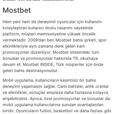
Mostbet
Hem yeni hem de deneyimli oyuncular için kullanımı
kolaylaştıran kullanıcı dostu tasarımı sayesinde
platform, müşteri memnuniyetine yüksek öncelik
vermektedir. 2009’dan beri Mostbet bahis şirketi, spor
etkinlikleriyle aynı zamana denk gelen karlı
promosyonlar düzenliyor. Mostbet sitesindeki tüm
bonuslar ve promosyonlar hakkında TR, okumaya
devam et. Mostbet INSIDE, Türk müşteriler için önde
gelen bahis destinasyonudur.
Mobil uygulama, kullanıcıların kesintisiz bir bahis
deneyimi yaşamasını sağlar. Canlı bahisler, anlık oranlar
ve etkinlikler, sonuçlar empieza daha fazlasına kolayca
erişebilirsiniz. Ayrıca, özel promosyonlar ve bonuslar da
mobil uygulama kullanıcılarına sunulan avantajlardan
biridir. Oyuncuların futbol, basketbol ve daha fazlası gibi