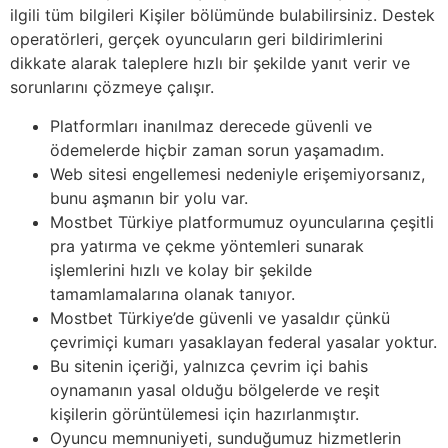
ilgili tüm bilgileri Kişiler bölümünde bulabilirsiniz. Destek
operatörleri, gerçek oyuncuların geri bildirimlerini
dikkate alarak taleplere hızlı bir şekilde yanıt verir ve
sorunlarını çözmeye çalışır.
Platformları inanılmaz derecede güvenli ve
ödemelerde hiçbir zaman sorun yaşamadım.
Web sitesi engellemesi nedeniyle erişemiyorsanız,
bunu aşmanın bir yolu var.
Mostbet Türkiye platformumuz oyuncularına çeşitli
pra yatırma ve çekme yöntemleri sunarak
işlemlerini hızlı ve kolay bir şekilde
tamamlamalarına olanak tanıyor.
Mostbet Türkiye’de güvenli ve yasaldır çünkü
çevrimiçi kumarı yasaklayan federal yasalar yoktur.
Bu sitenin içeriği, yalnızca çevrim içi bahis
oynamanın yasal olduğu bölgelerde ve reşit
kişilerin görüntülemesi için hazırlanmıştır.
Oyuncu memnuniyeti, sunduğumuz hizmetlerin