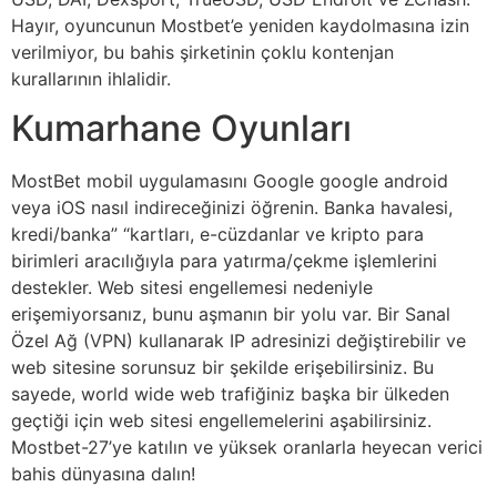
Hayır, oyuncunun Mostbet’e yeniden kaydolmasına izin
verilmiyor, bu bahis şirketinin çoklu kontenjan
kurallarının ihlalidir.
Kumarhane Oyunları
MostBet mobil uygulamasını Google google android
veya iOS nasıl indireceğinizi öğrenin. Banka havalesi,
kredi/banka” “kartları, e-cüzdanlar ve kripto para
birimleri aracılığıyla para yatırma/çekme işlemlerini
destekler. Web sitesi engellemesi nedeniyle
erişemiyorsanız, bunu aşmanın bir yolu var. Bir Sanal
Özel Ağ (VPN) kullanarak IP adresinizi değiştirebilir ve
web sitesine sorunsuz bir şekilde erişebilirsiniz. Bu
sayede, world wide web trafiğiniz başka bir ülkeden
geçtiği için web sitesi engellemelerini aşabilirsiniz.
Mostbet-27’ye katılın ve yüksek oranlarla heyecan verici
bahis dünyasına dalın!