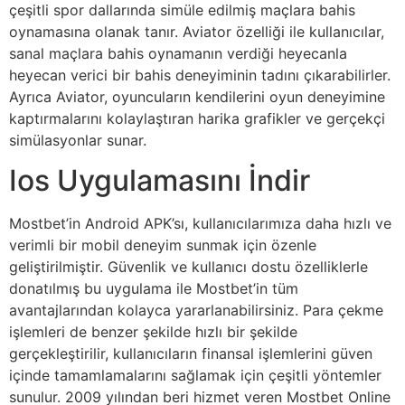
çeşitli spor dallarında simüle edilmiş maçlara bahis
oynamasına olanak tanır. Aviator özelliği ile kullanıcılar,
sanal maçlara bahis oynamanın verdiği heyecanla
heyecan verici bir bahis deneyiminin tadını çıkarabilirler.
Ayrıca Aviator, oyuncuların kendilerini oyun deneyimine
kaptırmalarını kolaylaştıran harika grafikler ve gerçekçi
simülasyonlar sunar.
Ios Uygulamasını İndir
Mostbet’in Android APK’sı, kullanıcılarımıza daha hızlı ve
verimli bir mobil deneyim sunmak için özenle
geliştirilmiştir. Güvenlik ve kullanıcı dostu özelliklerle
donatılmış bu uygulama ile Mostbet’in tüm
avantajlarından kolayca yararlanabilirsiniz. Para çekme
işlemleri de benzer şekilde hızlı bir şekilde
gerçekleştirilir, kullanıcıların finansal işlemlerini güven
içinde tamamlamalarını sağlamak için çeşitli yöntemler
sunulur. 2009 yılından beri hizmet veren Mostbet Online