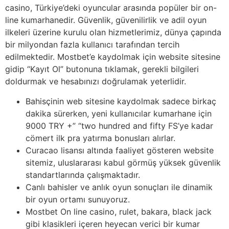
casino, Türkiye’deki oyuncular arasında popüler bir on-
line kumarhanedir. Güvenlik, güvenilirlik ve adil oyun
ilkeleri üzerine kurulu olan hizmetlerimiz, dünya çapında
bir milyondan fazla kullanıcı tarafından tercih
edilmektedir. Mostbet’e kaydolmak için website sitesine
gidip “Kayıt Ol” butonuna tıklamak, gerekli bilgileri
doldurmak ve hesabınızı doğrulamak yeterlidir.
Bahisçinin web sitesine kaydolmak sadece birkaç
dakika sürerken, yeni kullanıcılar kumarhane için
9000 TRY +” “two hundred and fifty FS’ye kadar
cömert ilk pra yatırma bonusları alırlar.
Curacao lisansı altında faaliyet gösteren website
sitemiz, uluslararası kabul görmüş yüksek güvenlik
standartlarında çalışmaktadır.
Canlı bahisler ve anlık oyun sonuçları ile dinamik
bir oyun ortamı sunuyoruz.
Mostbet On line casino, rulet, bakara, black jack
gibi klasikleri içeren heyecan verici bir kumar