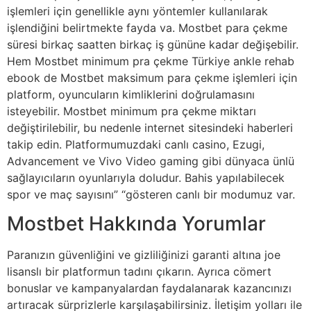
işlemleri için genellikle aynı yöntemler kullanılarak
işlendiğini belirtmekte fayda va. Mostbet para çekme
süresi birkaç saatten birkaç iş gününe kadar değişebilir.
Hem Mostbet minimum pra çekme Türkiye ankle rehab
ebook de Mostbet maksimum para çekme işlemleri için
platform, oyuncuların kimliklerini doğrulamasını
isteyebilir. Mostbet minimum pra çekme miktarı
değiştirilebilir, bu nedenle internet sitesindeki haberleri
takip edin. Platformumuzdaki canlı casino, Ezugi,
Advancement ve Vivo Video gaming gibi dünyaca ünlü
sağlayıcıların oyunlarıyla doludur. Bahis yapılabilecek
spor ve maç sayısını” “gösteren canlı bir modumuz var.
Mostbet Hakkında Yorumlar
Paranızın güvenliğini ve gizliliğinizi garanti altına joe
lisanslı bir platformun tadını çıkarın. Ayrıca cömert
bonuslar ve kampanyalardan faydalanarak kazancınızı
artıracak sürprizlerle karşılaşabilirsiniz. İletişim yolları ile