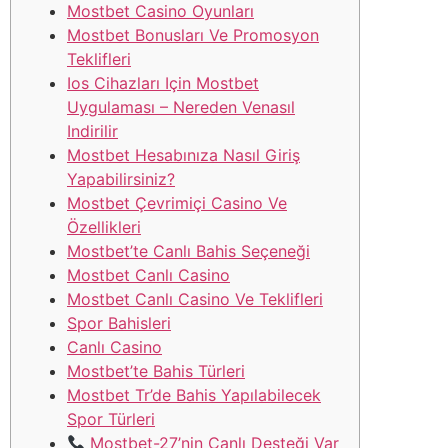
Mostbet Casino Oyunları
Mostbet Bonusları Ve Promosyon
Teklifleri
Ios Cihazları Için Mostbet
Uygulaması – Nereden Venasıl
Indirilir
Mostbet Hesabınıza Nasıl Giriş
Yapabilirsiniz?
Mostbet Çevrimiçi Casino Ve
Özellikleri
Mostbet’te Canlı Bahis Seçeneği
Mostbet Canlı Casino
Mostbet Canlı Casino Ve Teklifleri
Spor Bahisleri
Canlı Casino
Mostbet’te Bahis Türleri
Mostbet Tr’de Bahis Yapılabilecek
Spor Türleri
Mostbet-27’nin Canlı Desteği Var