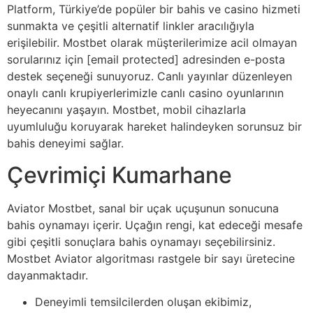
Platform, Türkiye’de popüler bir bahis ve casino hizmeti
sunmakta ve çeşitli alternatif linkler aracılığıyla
erişilebilir. Mostbet olarak müşterilerimize acil olmayan
sorularınız için [email protected] adresinden e-posta
destek seçeneği sunuyoruz. Canlı yayınlar düzenleyen
onaylı canlı krupiyerlerimizle canlı casino oyunlarının
heyecanını yaşayın. Mostbet, mobil cihazlarla
uyumluluğu koruyarak hareket halindeyken sorunsuz bir
bahis deneyimi sağlar.
Çevrimiçi Kumarhane
Aviator Mostbet, sanal bir uçak uçuşunun sonucuna
bahis oynamayı içerir. Uçağın rengi, kat edeceği mesafe
gibi çeşitli sonuçlara bahis oynamayı seçebilirsiniz.
Mostbet Aviator algoritması rastgele bir sayı üretecine
dayanmaktadır.
Deneyimli temsilcilerden oluşan ekibimiz,