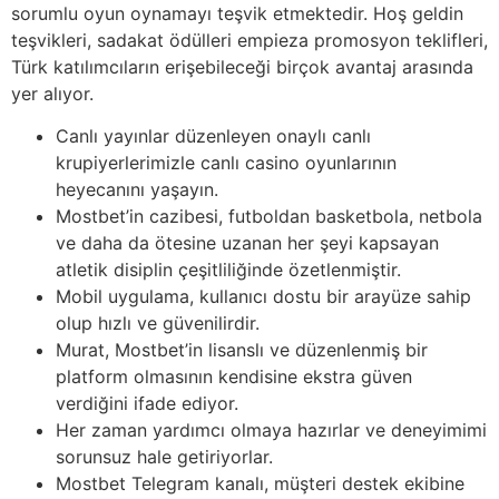
sorumlu oyun oynamayı teşvik etmektedir. Hoş geldin
teşvikleri, sadakat ödülleri empieza promosyon teklifleri,
Türk katılımcıların erişebileceği birçok avantaj arasında
yer alıyor.
Canlı yayınlar düzenleyen onaylı canlı
krupiyerlerimizle canlı casino oyunlarının
heyecanını yaşayın.
Mostbet’in cazibesi, futboldan basketbola, netbola
ve daha da ötesine uzanan her şeyi kapsayan
atletik disiplin çeşitliliğinde özetlenmiştir.
Mobil uygulama, kullanıcı dostu bir arayüze sahip
olup hızlı ve güvenilirdir.
Murat, Mostbet’in lisanslı ve düzenlenmiş bir
platform olmasının kendisine ekstra güven
verdiğini ifade ediyor.
Her zaman yardımcı olmaya hazırlar ve deneyimimi
sorunsuz hale getiriyorlar.
Mostbet Telegram kanalı, müşteri destek ekibine