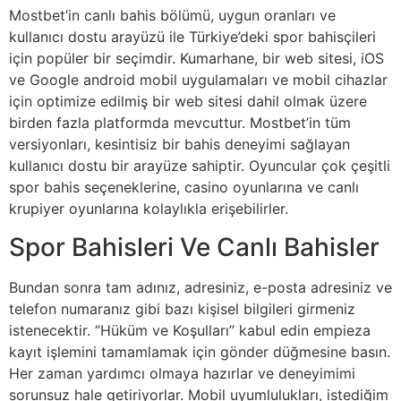
Mostbet’in canlı bahis bölümü, uygun oranları ve
kullanıcı dostu arayüzü ile Türkiye’deki spor bahisçileri
için popüler bir seçimdir. Kumarhane, bir web sitesi, iOS
ve Google android mobil uygulamaları ve mobil cihazlar
için optimize edilmiş bir web sitesi dahil olmak üzere
birden fazla platformda mevcuttur. Mostbet’in tüm
versiyonları, kesintisiz bir bahis deneyimi sağlayan
kullanıcı dostu bir arayüze sahiptir. Oyuncular çok çeşitli
spor bahis seçeneklerine, casino oyunlarına ve canlı
krupiyer oyunlarına kolaylıkla erişebilirler.
Spor Bahisleri Ve Canlı Bahisler
Bundan sonra tam adınız, adresiniz, e-posta adresiniz ve
telefon numaranız gibi bazı kişisel bilgileri girmeniz
istenecektir. “Hüküm ve Koşulları” kabul edin empieza
kayıt işlemini tamamlamak için gönder düğmesine basın.
Her zaman yardımcı olmaya hazırlar ve deneyimimi
sorunsuz hale getiriyorlar. Mobil uyumlulukları, istediğim